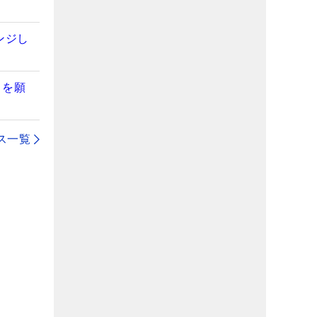
ンジし
とを願
ス一覧