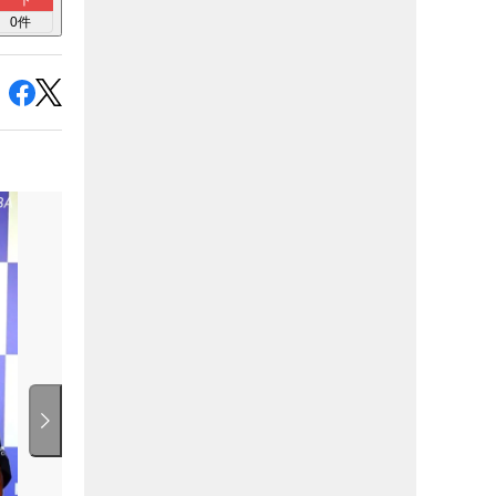
ト
0
件