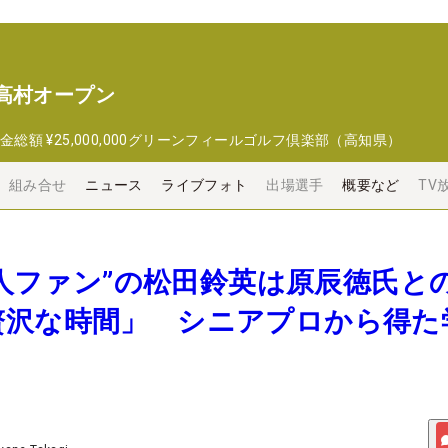
高村オープン
金総額
¥25,000,000
グリーンフィールゴルフ倶楽部（高知県）
組み合せ
ニュース
ライブフォト
出場選手
概要など
TV
れ巨人ファン”の松田鈴英は原辰徳氏と
贅沢な時間」 シニアプロから得た