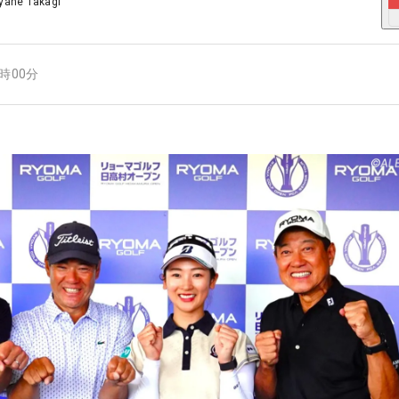
yane Takagi
8時00分