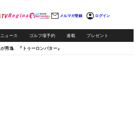
メルマガ登録
ログイン
Sニュース
ゴルフ場予約
連載
プレゼント
感が秀逸 『トゥーロンパター』