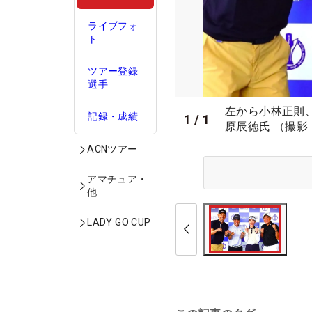
ライブフォ
ト
ツアー登録
選手
左から小林正則
記録・成績
1
/
1
原辰徳氏 （撮影：
ACNツアー
アマチュア・
他
LADY GO CUP