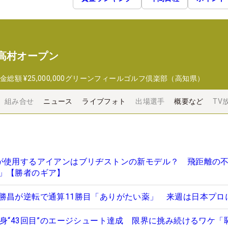
高村オープン
金総額
¥25,000,000
グリーンフィールゴルフ倶楽部（高知県）
組み合せ
ニュース
ライブフォト
出場選手
概要など
TV
が使用するアイアンはブリヂストンの新モデル？ 飛距離の
」【勝者のギア】
勝昌が逆転で通算11勝目「ありがたい薬」 来週は日本プロ
自身“43回目”のエージシュート達成 限界に挑み続けるワケ「