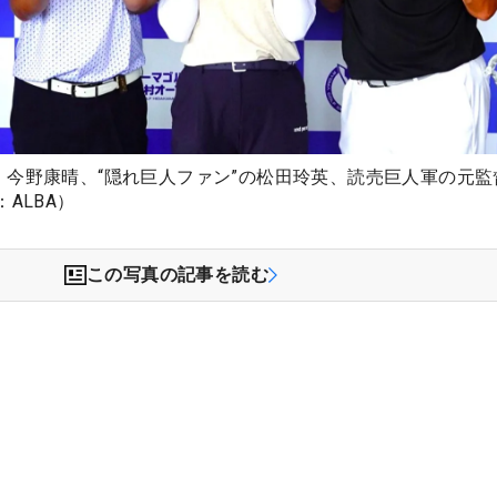
、今野康晴、“隠れ巨人ファン”の松田玲英、読売巨人軍の元監
ALBA）
この写真の記事を読む