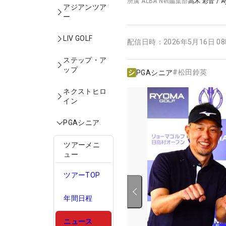
所属
ALBA Net編集部
高木 彩音
/
A
アジアンツア
ー
LIV GOLF
配信日時：
2026年5月16日 0
ステップ・ア
ップ
#
松田鈴英
PGAシニア
ネクストヒロ
イン
PGAシニア
ツアーメニ
ュー
ツアーTOP
年間日程
ニュース