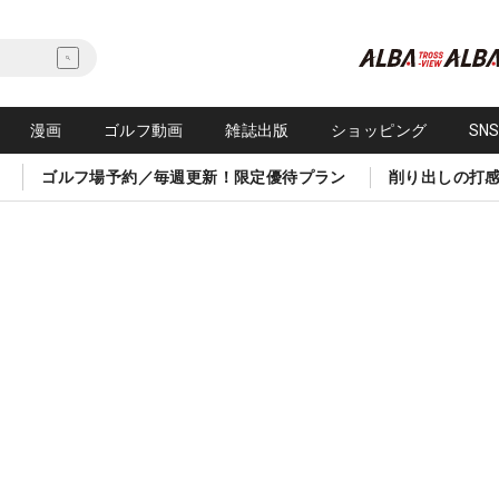
漫画
ゴルフ動画
雑誌出版
ショッピング
SN
ゴルフ場予約／毎週更新！限定優待プラン
削り出しの打