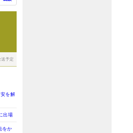
放送予定
不安を解
に出場
恥をか