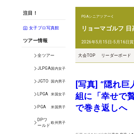
注目！
PGAシニアツアー
リョーマゴルフ 日
女子プロ写真館
ツアー情報
2026年5月15日-5月16日
賞
大会TOP
リーダーボード
全ツアー
JLPGA
国内女子
JGTO
国内男子
[写真] “隠
組に「幸せで
LPGA
米国女子
で巻き返しへ
PGA
米国男子
DPワ
欧州男子
ールド