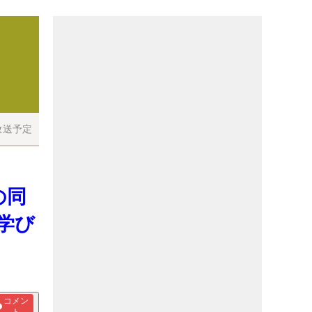
放送予定
の同
学び
コメン