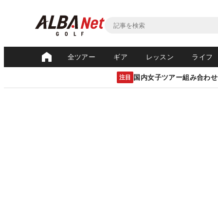
全ツアー
ギア
レッスン
ライフ
国内女子ツアー組み合わせ
注目