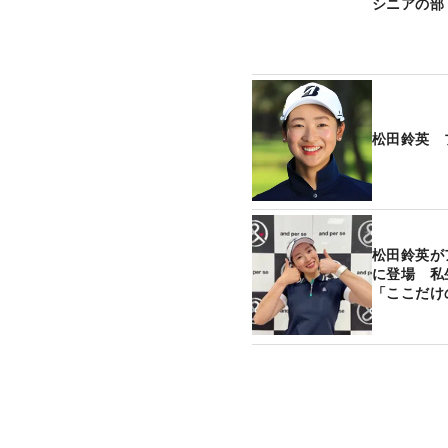
シニアの部
松田鈴英 
松田鈴英が
に登場 私
「ここだけ