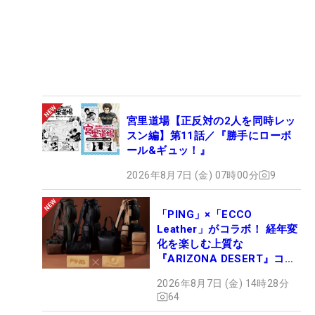
宮里道場【正反対の2人を同時レッ
スン編】第11話／『勝手にローボ
ール&ギュッ！』
2026年8月7日 (金) 07時00分
9
「PING」×「ECCO
Leather」がコラボ！ 経年変
化を楽しむ上質な
『ARIZONA DESERT』コレ
クション、9月15日限定デビ
2026年8月7日 (金) 14時28分
ュー
64