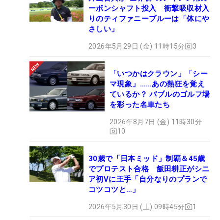
ーボンシャフト投入 衝撃吸収材入
りのティファニーブルーは「体にや
さしい」
2026年5月29日 (金) 11時15分
3
「いつかはクラウン」「シー
マ現象」……あの熱狂を覚え
ているか？ バブルのゴルフ場
を彩った名車たち
2026年8月7日 (金) 11時30分
10
30歳で「日本ミッド」制覇＆45歳
でプロテスト合格 飯田耕正がシニ
ア初Vに王手「自分なりのプランで
コツコツと…」
2026年5月30日 (土) 09時45分
1