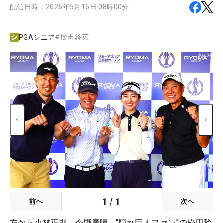
配信日時：
2026年5月16日 08時00分
#
松田鈴英
PGAシニア
1
/
1
前へ
次へ
左から小林正則、今野康晴、“隠れ巨人ファン”の松田玲