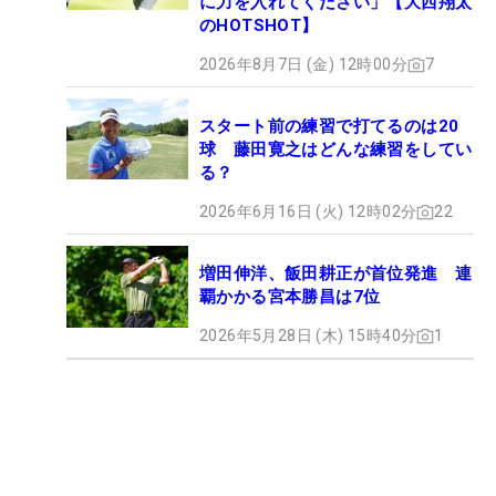
に力を入れてください」【大西翔太
のHOTSHOT】
2026年8月7日 (金) 12時00分
7
スタート前の練習で打てるのは20
球 藤田寛之はどんな練習をしてい
る？
2026年6月16日 (火) 12時02分
22
増田伸洋、飯田耕正が首位発進 連
覇かかる宮本勝昌は7位
2026年5月28日 (木) 15時40分
1