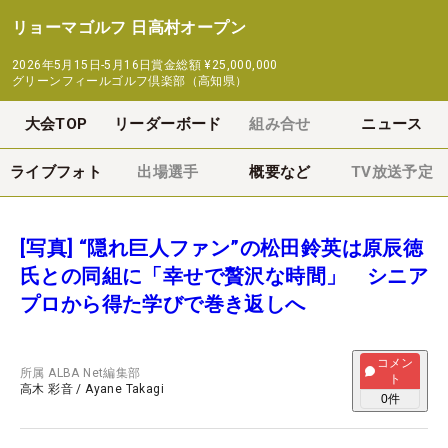
リョーマゴルフ 日高村オープン
2026年5月15日-5月16日
賞金総額
¥25,000,000
グリーンフィールゴルフ倶楽部（高知県）
大会TOP
リーダーボード
組み合せ
ニュース
ライブフォト
出場選手
概要など
TV放送予定
[写真] “隠れ巨人ファン”の松田鈴英は原辰徳
氏との同組に「幸せで贅沢な時間」 シニア
プロから得た学びで巻き返しへ
コメン
所属
ALBA Net編集部
ト
高木 彩音
/
Ayane Takagi
0
件