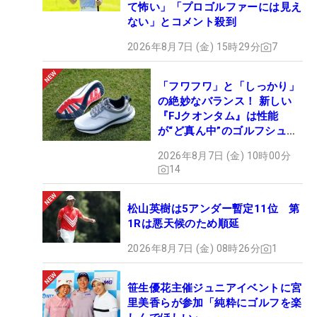
て怖い」「プロゴルファーには見え
ない」とコメント殺到
2026年8月7日 (金) 15時29分
7
「フワフワ」と「しっかり」
の絶妙なバランス！ 新しい
『FJクオンタム』は性能
が“ど真ん中”のゴルフシュー
ズだった
2026年8月7日 (金) 10時00分
14
松山英樹は5アンダー暫定11位 第
1Rは悪天候のため順延
2026年8月7日 (金) 08時26分
1
笹生優花主催ジュニアイベントに宮
里美香らが参加「純粋にゴルフを楽