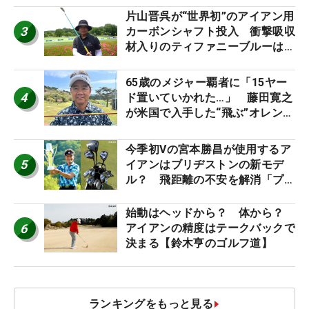
片山晋呉が“世界初”のアイアン用
3
カーボンシャフト投入 衝撃吸収
材入りのティファニーブルーは
「体にやさしい」
65歳のメジャー覇者に「15ヤー
4
ド置いていかれた…」 藤田寛之
が米国で入手した“飛ぶ”オレンジ
シャフトは米シニア使用率2位
今季初Vの宮本勝昌が使用するア
5
イアンはブリヂストンの新モデ
ル？ 飛距離の不安を解消「プラ
スなだけに」【勝者のギア】
始動はヘッドから？ 体から？
6
アイアンの精度はテークバックで
決まる【鈴木亨のゴルフ道】
ランキングをもっと見る