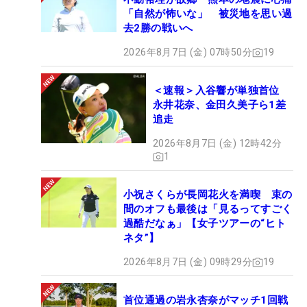
「自然が怖いな」 被災地を思い過
去2勝の戦いへ
2026年8月7日 (金) 07時50分
19
＜速報＞入谷響が単独首位
永井花奈、金田久美子ら1差
追走
2026年8月7日 (金) 12時42分
1
小祝さくらが長岡花火を満喫 束の
間のオフも最後は「見るってすごく
過酷だなぁ」【女子ツアーの“ヒト
ネタ”】
2026年8月7日 (金) 09時29分
19
首位通過の岩永杏奈がマッチ1回戦