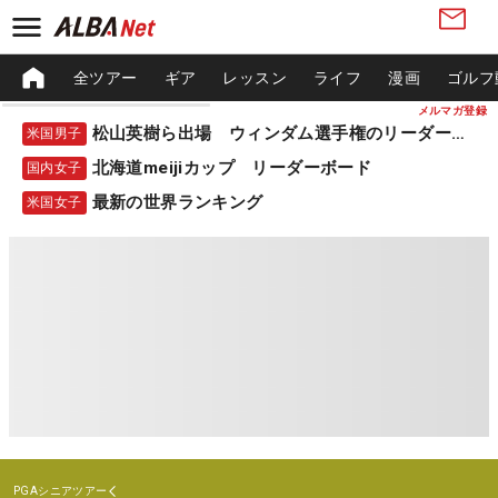
全ツアー
ギア
レッスン
ライフ
漫画
ゴルフ
メルマガ登録
松山英樹ら出場 ウィンダム選手権のリーダーボード
米国男子
北海道meijiカップ リーダーボード
国内女子
最新の世界ランキング
米国女子
PGAシニアツアー