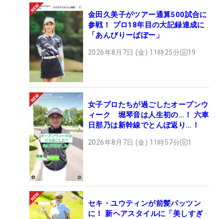
金田久美子がツアー通算500試合に
参戦！ プロ18年目の大記録達成に
「あんびりーばぼー」
2026年8月7日 (金) 11時25分
19
女子プロたちが過ごしたオープンウ
ィーク 堀琴音は人生初の…！ 六車
日那乃は新幹線でとんぼ返り…！
2026年8月7日 (金) 11時57分
1
セキ・ユウティンが前髪パッツン
に！ 新ヘアスタイルに「美しすぎ