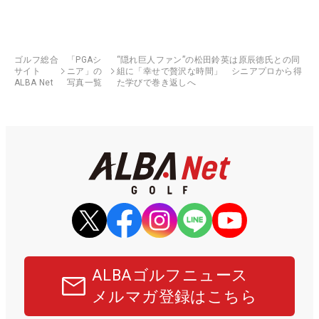
ゴルフ総合
「PGAシ
“隠れ巨人ファン”の松田鈴英は原辰徳氏との同
サイト
ニア」の
組に「幸せで贅沢な時間」 シニアプロから得
ALBA Net
写真一覧
た学びで巻き返しへ
ALBAゴルフニュース
メルマガ登録はこちら