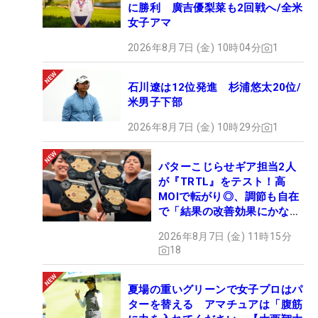
に勝利 廣吉優梨菜も2回戦へ/全米
女子アマ
2026年8月7日 (金) 10時04分
1
石川遼は12位発進 杉浦悠太20位/
米男子下部
2026年8月7日 (金) 10時29分
1
パターこじらせギア担当2人
が『TRTL』をテスト！高
MOIで転がり◎、調節も自在
で「結果の改善効果にかなり
の意外性」
2026年8月7日 (金) 11時15分
18
夏場の重いグリーンで女子プロはパ
ターを替える アマチュアは「腹筋