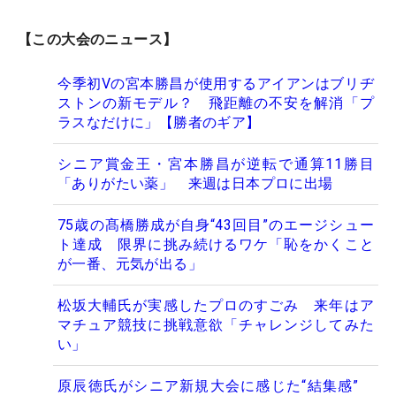
【この大会のニュース】
今季初Vの宮本勝昌が使用するアイアンはブリヂ
ストンの新モデル？ 飛距離の不安を解消「プ
ラスなだけに」【勝者のギア】
シニア賞金王・宮本勝昌が逆転で通算11勝目
「ありがたい薬」 来週は日本プロに出場
75歳の髙橋勝成が自身“43回目”のエージシュー
ト達成 限界に挑み続けるワケ「恥をかくこと
が一番、元気が出る」
松坂大輔氏が実感したプロのすごみ 来年はア
マチュア競技に挑戦意欲「チャレンジしてみた
い」
原辰徳氏がシニア新規大会に感じた“結集感”