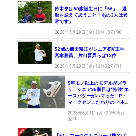
鈴木亨は60歳誕生日に『66』 還
暦を迎えて思うこと「あの3人は異
常です」
2026年5月29日 (金) 10時13分
6
52歳の飯田耕正がシニア初V王手
宮本勝昌、片山晋呉らは13位
2026年5月29日 (金) 16時32分
1
5年モノ以上のモデルがズラ
リ シニア26勝目は“特注”エ
ースパターがハマった P・
マークセンこだわりの14本
【勝者のギア】
2026年6月1日 (月) 20時06分
10
「61」マークのホスラーは勝てば