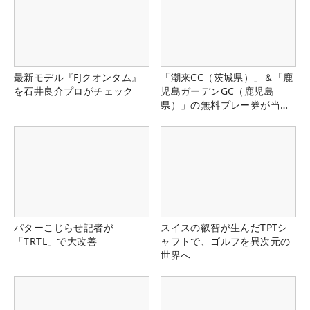
最新モデル『FJクオンタム』
「潮来CC（茨城県）」＆「鹿
を石井良介プロがチェック
児島ガーデンGC（鹿児島
県）」の無料プレー券が当た
る！！
パターこじらせ記者が
スイスの叡智が生んだTPTシ
「TRTL」で大改善
ャフトで、ゴルフを異次元の
世界へ