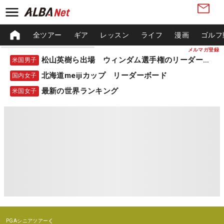
全ツアー
ギア
レッスン
ライフ
漫画
ゴルフ
メルマガ登録
松山英樹ら出場 ウィンダム選手権のリーダーボード
米国男子
北海道meijiカップ リーダーボード
国内女子
最新の世界ランキング
米国女子
PGAシニアツアー