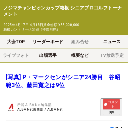
ノジマチャンピオンカップ箱根 シニアプロゴルフトーナ
メント
2025年4月17日-4月18日
賞金総額
¥55,000,000
箱根カントリー倶楽部（神奈川県）
大会TOP
リーダーボード
組み合せ
ニュース
ライブフォト
出場選手
概要など
TV放送予定
[写真] P・マークセンがシニア24勝目 谷昭
範3位、藤田寛之は9位
コメン
所属
ALBA Net編集部
ト
ALBA Net編集部
/
ALBA Net
0
件