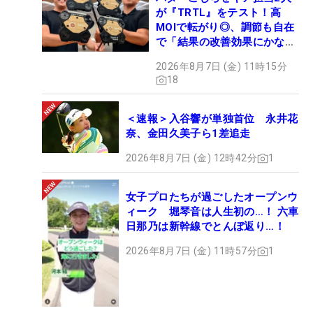
が『TRTL』をテスト！高
MOIで転がり◎、調節も自在
で「結果の改善効果にかなり
の意外性」
2026年8月7日 (金) 11時15分
18
＜速報＞入谷響が単独首位 永井花
奈、金田久美子ら1差追走
2026年8月7日 (金) 12時42分
1
女子プロたちが過ごしたオープンウ
ィーク 堀琴音は人生初の…！ 六車
日那乃は新幹線でとんぼ返り…！
2026年8月7日 (金) 11時57分
1