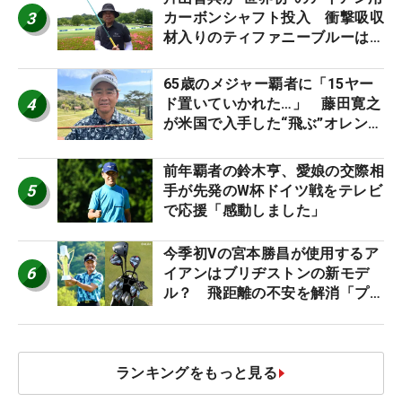
3
カーボンシャフト投入 衝撃吸収
材入りのティファニーブルーは
「体にやさしい」
65歳のメジャー覇者に「15ヤー
4
ド置いていかれた…」 藤田寛之
が米国で入手した“飛ぶ”オレンジ
シャフトは米シニア使用率2位
前年覇者の鈴木亨、愛娘の交際相
5
手が先発のW杯ドイツ戦をテレビ
で応援「感動しました」
今季初Vの宮本勝昌が使用するア
6
イアンはブリヂストンの新モデ
ル？ 飛距離の不安を解消「プラ
スなだけに」【勝者のギア】
ランキングをもっと見る