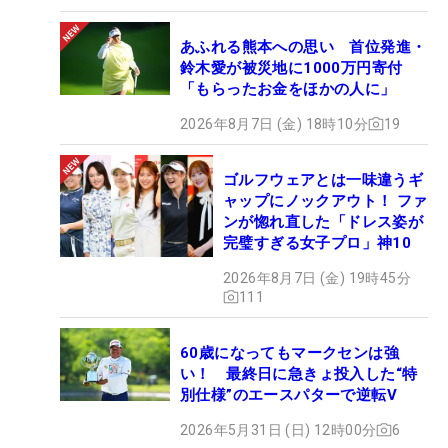
あふれる熊本への思い 首位発進・
鈴木愛が被災地に1000万円寄付
「もらったお金をほかの人に」
2026年8月7日 (金) 18時10分
19
ゴルフウェアとは一味違うギ
ャップにノックアウト！ ファ
ンが惚れ直した「ドレス姿が
完璧すぎる女子プロ」神10
2026年8月7日 (金) 19時45分
111
60歳になってもマークセンは強
い！ 最終日に急きょ投入した“特
別仕様”のエースパターで逆転V
2026年5月31日 (日) 12時00分
6