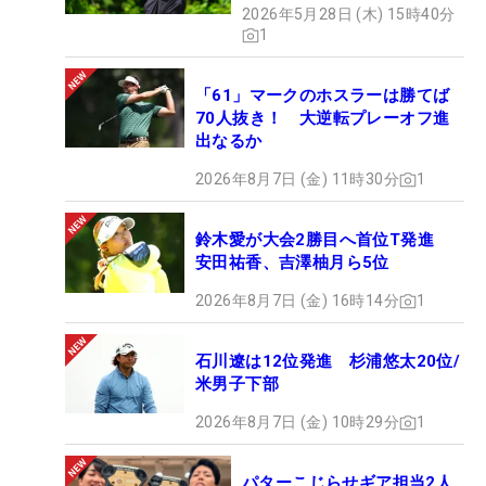
2026年5月28日 (木) 15時40分
1
「61」マークのホスラーは勝てば
70人抜き！ 大逆転プレーオフ進
出なるか
2026年8月7日 (金) 11時30分
1
鈴木愛が大会2勝目へ首位T発進
安田祐香、吉澤柚月ら5位
2026年8月7日 (金) 16時14分
1
石川遼は12位発進 杉浦悠太20位/
米男子下部
2026年8月7日 (金) 10時29分
1
パターこじらせギア担当2人