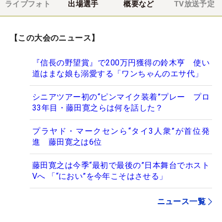
ライブフォト
出場選手
概要など
TV放送予定
【この大会のニュース】
『信長の野望賞』で200万円獲得の鈴木亨 使い
道はまな娘も溺愛する「ワンちゃんのエサ代」
シニアツアー初の“ピンマイク装着”プレー プロ
33年目・藤田寛之らは何を話した？
プラヤド・マークセンら“タイ3人衆”が首位発
進 藤田寛之は6位
藤田寛之は今季“最初で最後の”日本舞台でホスト
Vへ 「“におい”を今年こそはさせる」
ニュース一覧