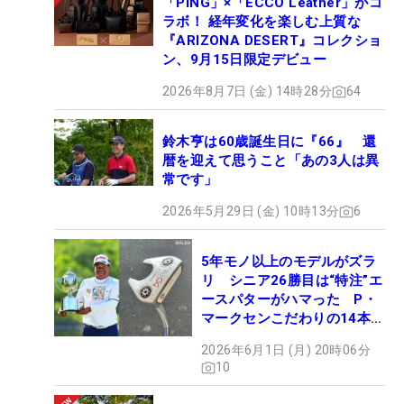
「PING」×「ECCO Leather」がコ
ラボ！ 経年変化を楽しむ上質な
『ARIZONA DESERT』コレクショ
ン、9月15日限定デビュー
2026年8月7日 (金) 14時28分
64
鈴木亨は60歳誕生日に『66』 還
暦を迎えて思うこと「あの3人は異
常です」
2026年5月29日 (金) 10時13分
6
5年モノ以上のモデルがズラ
リ シニア26勝目は“特注”エ
ースパターがハマった P・
マークセンこだわりの14本
【勝者のギア】
2026年6月1日 (月) 20時06分
10