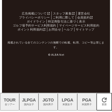
広告掲載について
スタッフ募集
運営会社
プライバシーポリシー
ご利用に際して
会員規約
ガイドライン
特定商取引法に基づく表示
ゴルフ場予約サービス利用規約
マイページサービス利用規約
ポイント利用規約
お問合せ
ヘルプ
サイトマップ
掲載されている全てのコンテンツの無断での転載、転用、コピー等は禁じま
す。
© ALBA Net
TOUR
JLPGA
JGTO
LPGA
PGA
閉じる
全ツアー
国内女子
国内男子
米国女子
米国男子
更新