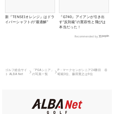
新『TENSEIオレンジ』はドラ
『G740』アイアンが引き出
イバーシャフトの“最適解”
す“反則級”の寛容性と飛びは
本当だった！
Recommended by
ゴルフ総合サイ
「PGAシニア」
P・マークセンがシニア24勝目 谷
ト ALBA Net
の写真一覧
昭範3位、藤田寛之は9位