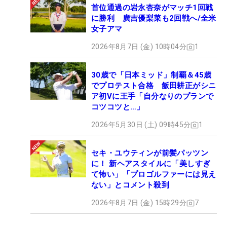
首位通過の岩永杏奈がマッチ1回戦
に勝利 廣吉優梨菜も2回戦へ/全米
女子アマ
2026年8月7日 (金) 10時04分
1
30歳で「日本ミッド」制覇＆45歳
でプロテスト合格 飯田耕正がシニ
ア初Vに王手「自分なりのプランで
コツコツと…」
2026年5月30日 (土) 09時45分
1
セキ・ユウティンが前髪パッツン
に！ 新ヘアスタイルに「美しすぎ
て怖い」「プロゴルファーには見え
ない」とコメント殺到
2026年8月7日 (金) 15時29分
7