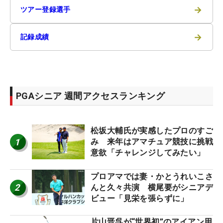
→
ツアー登録選手
→
記録成績
PGAシニア 週間アクセスランキング
松坂大輔氏が実感したプロのすご
1
み 来年はアマチュア競技に挑戦
意欲「チャレンジしてみたい」
プロアマでは妻・かとうれいこさ
2
んと久々共演 横尾要がシニアデ
ビュー「見栄を張らずに」
片山晋呉が“世界初”のアイアン用