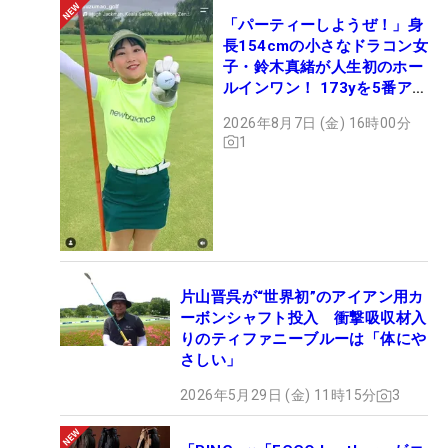
「パーティーしようぜ！」身
長154cmの小さなドラコン女
子・鈴木真緒が人生初のホー
ルインワン！ 173yを5番アイ
アンで会心のショット
2026年8月7日 (金) 16時00分
1
片山晋呉が“世界初”のアイアン用カ
ーボンシャフト投入 衝撃吸収材入
りのティファニーブルーは「体にや
さしい」
2026年5月29日 (金) 11時15分
3