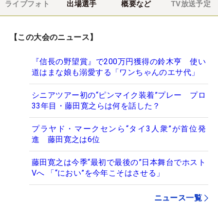
ライブフォト
出場選手
概要など
TV放送予定
【この大会のニュース】
『信長の野望賞』で200万円獲得の鈴木亨 使い
道はまな娘も溺愛する「ワンちゃんのエサ代」
シニアツアー初の“ピンマイク装着”プレー プロ
33年目・藤田寛之らは何を話した？
プラヤド・マークセンら“タイ3人衆”が首位発
進 藤田寛之は6位
藤田寛之は今季“最初で最後の”日本舞台でホスト
Vへ 「“におい”を今年こそはさせる」
ニュース一覧