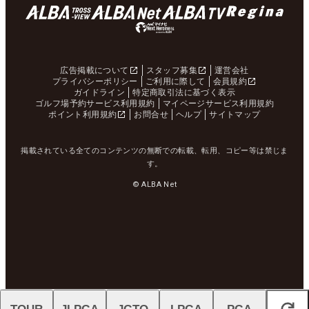
広告掲載について
スタッフ募集
運営会社
プライバシーポリシー
ご利用に際して
会員規約
ガイドライン
特定商取引法に基づく表示
ゴルフ場予約サービス利用規約
マイページサービス利用規約
ポイント利用規約
お問合せ
ヘルプ
サイトマップ
掲載されている全てのコンテンツの無断での転載、転用、コピー等は禁じま
す。
© ALBA Net