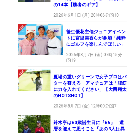
の14本【勝者のギア】
2026年6月1日 (月) 20時06分
10
笹生優花主催ジュニアイベン
トに宮里美香らが参加「純粋
にゴルフを楽しんでほしい」
2026年8月7日 (金) 07時15分
19
夏場の重いグリーンで女子プロはパ
ターを替える アマチュアは「腹筋
に力を入れてください」【大西翔太
のHOTSHOT】
2026年8月7日 (金) 12時00分
7
鈴木亨は60歳誕生日に『66』 還
暦を迎えて思うこと「あの3人は異