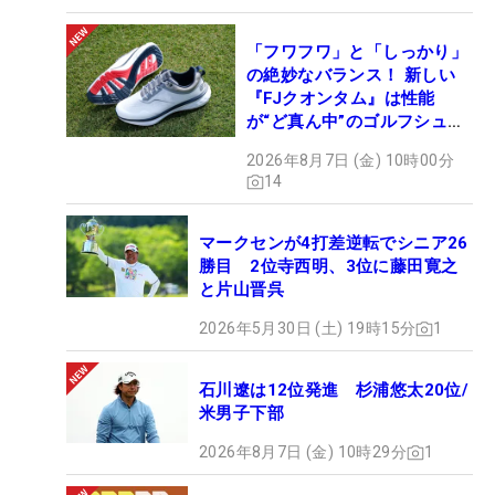
「フワフワ」と「しっかり」
の絶妙なバランス！ 新しい
『FJクオンタム』は性能
が“ど真ん中”のゴルフシュー
ズだった
2026年8月7日 (金) 10時00分
14
マークセンが4打差逆転でシニア26
勝目 2位寺西明、3位に藤田寛之
と片山晋呉
2026年5月30日 (土) 19時15分
1
石川遼は12位発進 杉浦悠太20位/
米男子下部
2026年8月7日 (金) 10時29分
1