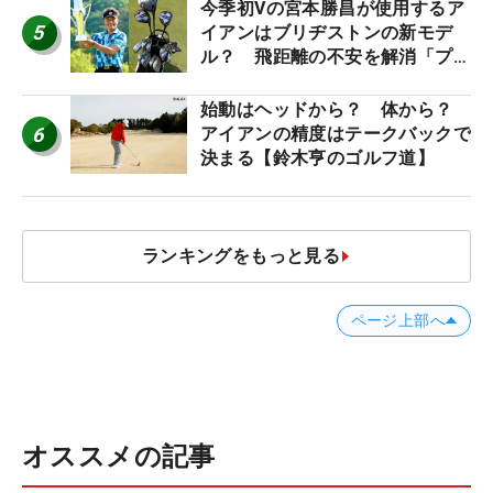
今季初Vの宮本勝昌が使用するア
5
イアンはブリヂストンの新モデ
ル？ 飛距離の不安を解消「プラ
スなだけに」【勝者のギア】
始動はヘッドから？ 体から？
6
アイアンの精度はテークバックで
決まる【鈴木亨のゴルフ道】
ランキングをもっと見る
ページ上部へ
オススメの記事