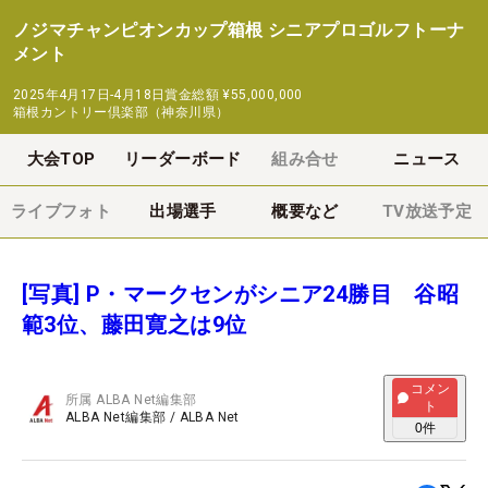
ノジマチャンピオンカップ箱根 シニアプロゴルフトーナ
メント
2025年4月17日-4月18日
賞金総額
¥55,000,000
箱根カントリー倶楽部（神奈川県）
大会TOP
リーダーボード
組み合せ
ニュース
ライブフォト
出場選手
概要など
TV放送予定
[写真] P・マークセンがシニア24勝目 谷昭
範3位、藤田寛之は9位
コメン
所属
ALBA Net編集部
ト
ALBA Net編集部
/
ALBA Net
0
件