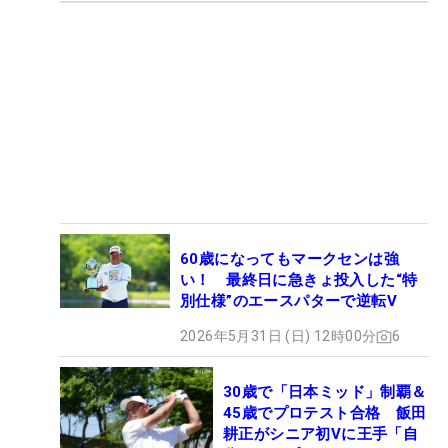
60歳になってもマークセンは強
い！ 最終日に急きょ投入した“特
別仕様”のエースパターで逆転V
2026年5月31日 (日) 12時00分
6
30歳で「日本ミッド」制覇＆
45歳でプロテスト合格 飯田
耕正がシニア初Vに王手「自