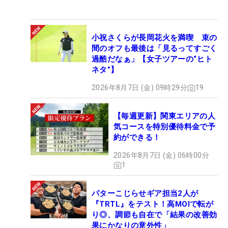
小祝さくらが長岡花火を満喫 束の
間のオフも最後は「見るってすごく
過酷だなぁ」【女子ツアーの“ヒト
ネタ”】
2026年8月7日 (金) 09時29分
19
【毎週更新】関東エリアの人
気コースを特別優待料金で予
約ができる！
2026年8月7日 (金) 06時00分
1
パターこじらせギア担当2人が
『TRTL』をテスト！高MOIで転が
り◎、調節も自在で「結果の改善効
果にかなりの意外性」