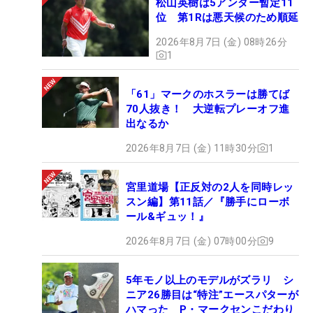
松山英樹は5アンダー暫定11
位 第1Rは悪天候のため順延
2026年8月7日 (金) 08時26分
1
「61」マークのホスラーは勝てば
70人抜き！ 大逆転プレーオフ進
出なるか
2026年8月7日 (金) 11時30分
1
宮里道場【正反対の2人を同時レッ
スン編】第11話／『勝手にローボ
ール&ギュッ！』
2026年8月7日 (金) 07時00分
9
5年モノ以上のモデルがズラリ シ
ニア26勝目は“特注”エースパターが
ハマった P・マークセンこだわり