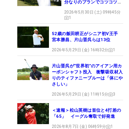
分なりのプランでコツコツ
と…」
2026年5月30日 (土) 09時45分
1
52歳の飯田耕正がシニア初V王手
宮本勝昌、片山晋呉らは13位
2026年5月29日 (金) 16時32分
1
片山晋呉が“世界初”のアイアン用カ
ーボンシャフト投入 衝撃吸収材入
りのティファニーブルーは「体にや
さしい」
2026年5月29日 (金) 11時15分
3
＜速報＞松山英樹は首位と4打差の
「65」 イーグル奪取で好発進
2026年8月7日 (金) 06時59分
1