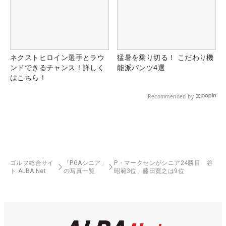
ネクストヒロイン選手とラウ
猛暑を乗り切る！ こだわり機
ンドできるチャンス！詳しく
能派パンツ4選
はこちら！
Recommended by
ゴルフ総合サイ
「PGAシニア」
P・マークセンがシニア24勝目 谷
ト ALBA Net
の写真一覧
昭範3位、藤田寛之は9位