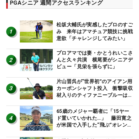
PGAシニア 週間アクセスランキング
松坂大輔氏が実感したプロのすご
1
み 来年はアマチュア競技に挑戦
意欲「チャレンジしてみたい」
プロアマでは妻・かとうれいこさ
2
んと久々共演 横尾要がシニアデ
ビュー「見栄を張らずに」
片山晋呉が“世界初”のアイアン用
3
カーボンシャフト投入 衝撃吸収
材入りのティファニーブルーは
「体にやさしい」
65歳のメジャー覇者に「15ヤー
4
ド置いていかれた…」 藤田寛之
が米国で入手した“飛ぶ”オレンジ
シャフトは米シニア使用率2位