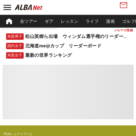
全ツアー
ギア
レッスン
ライフ
漫画
ゴルフ
メルマガ登録
松山英樹ら出場 ウィンダム選手権のリーダーボード
米国男子
北海道meijiカップ リーダーボード
国内女子
最新の世界ランキング
米国女子
PGAシニアツアー