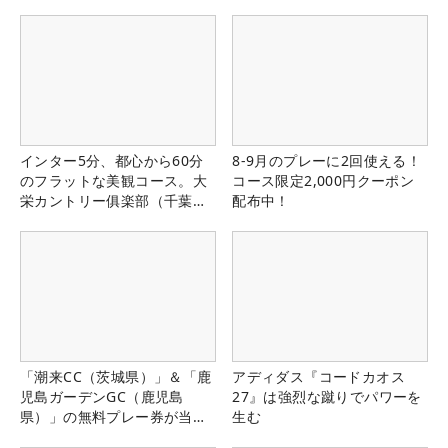
インター5分、都心から60分
8-9月のプレーに2回使える！
のフラットな美観コース。大
コース限定2,000円クーポン
栄カントリー俱楽部（千葉
配布中！
県）
「潮来CC（茨城県）」＆「鹿
アディダス『コードカオス
児島ガーデンGC（鹿児島
27』は強烈な蹴りでパワーを
県）」の無料プレー券が当た
生む
る！！