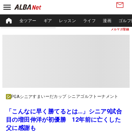
全ツアー
ギア
レッスン
ライフ
漫画
ゴルフ
メルマガ登録
すまいーだカップ シニアゴルフトーナメント
PGAシニア
「こんなに早く勝てるとは…」シニア9試合
目の増田伸洋が初優勝 12年前に亡くした
父に感謝も