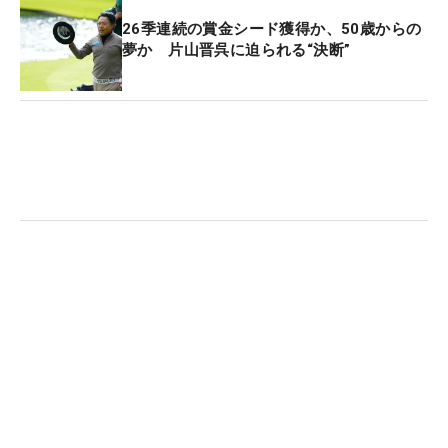
卒業後は千葉カントリークラブ・川間コースの研修
26季連続の賞金シード獲得か、50歳からの
生をしながら、父が営む千葉県柏市の練習場『双伸
夢か 片山晋呉に迫られる“決断”
ゴルフセンター』で腕を磨いた。その7年後、25歳
となった98年にプロ転向を果たし、33歳の2006年
には「マンダムルシードよみうりオープン」でレギ
ュラーツアー初優勝。練習場に「プロゴルファーが
いないと」と始めたゴルフでも一流になった。
父が始めた練習場、『双伸ゴルフセンター』は増田
が生まれた1973年にオープン。今夏に開催した50
周年記念コンペには、宮里優作や永野竜太郎などレ
ギュラーやシニアのプロたち30人が集まり、盛大に
祝われた。実はレギュラーツアー通算12勝の宮本勝
昌や同1勝の野上貴夫も、この練習場に通っていた
時期がある。
「僕が18歳でゴルフを始めた頃に、同い年の宮本は