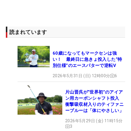
大学生で、うちの練習場に4年間ずっといたんで
す。僕が研修生をしていたゴルフ場から戻ってくる
と、一緒に練習して、一緒にうちで飯を食っていま
したね。練習場で球を打てばこっちは右のネット、
読まれています
向こうは真っすぐでしたけど」と笑いながら懐かし
む。そんな2人が今年、シニアツアーでともに初優
60歳になってもマークセンは強
勝を挙げたのは感慨深い。
い！ 最終日に急きょ投入した“特
別仕様”のエースパターで逆転V
その宮本は日本大学の1年生だった1991年に「日本
2026年5月31日 (日) 12時00分
6
アマ」を制しており、そのときの2位が日大4年の丸
山茂樹、3位が同じく日大1年の片山晋呉だった。
片山晋呉が“世界初”のアイア
ン用カーボンシャフト投入
また、来年の「日本シニアオープン」（2024年9月
衝撃吸収材入りのティファニ
12～15日）は、増田が研修生をしていた千葉カント
ーブルーは「体にやさしい」
リークラブ・川間コースで行われる。「本当に出た
2026年5月29日 (金) 11時15分
くて、今年頑張ってきた。これで出られる」と、今
3