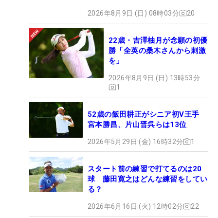
2026年8月9日 (日) 08時03分
20
22歳・吉澤柚月が念願の初優
勝「全英の桑木さんから刺激
を」
2026年8月9日 (日) 13時53分
1
52歳の飯田耕正がシニア初V王手
宮本勝昌、片山晋呉らは13位
2026年5月29日 (金) 16時32分
1
スタート前の練習で打てるのは20
球 藤田寛之はどんな練習をしてい
る？
2026年6月16日 (火) 12時02分
22