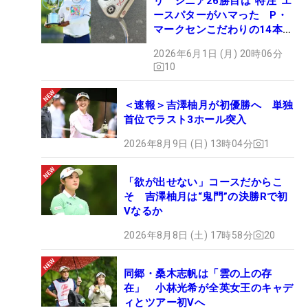
リ シニア26勝目は“特注”エ
ースパターがハマった P・
マークセンこだわりの14本
【勝者のギア】
2026年6月1日 (月) 20時06分
10
＜速報＞吉澤柚月が初優勝へ 単独
首位でラスト3ホール突入
2026年8月9日 (日) 13時04分
1
「欲が出せない」コースだからこ
そ 吉澤柚月は“鬼門”の決勝Rで初
Vなるか
2026年8月8日 (土) 17時58分
20
同郷・桑木志帆は「雲の上の存
在」 小林光希が全英女王のキャデ
ィとツアー初Vへ