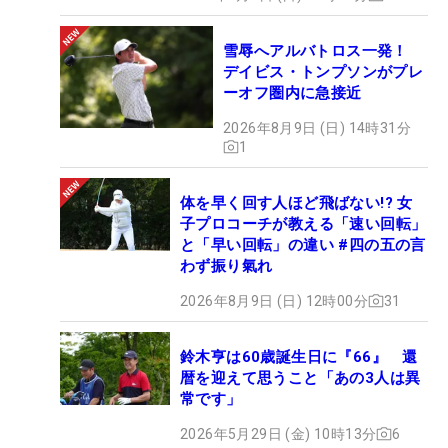
雪辱へアルバトロス一発！
デイビス・トンプソンがプレ
ーオフ圏内に急接近
2026年8月9日 (日) 14時31分
1
体を早く回す人ほど飛ばない!? 女
子プロコーチが教える「速い回転」
と「早い回転」の違い #四の五の言
わず振り氣れ
2026年8月9日 (日) 12時00分
31
鈴木亨は60歳誕生日に『66』 還
暦を迎えて思うこと「あの3人は異
常です」
2026年5月29日 (金) 10時13分
6