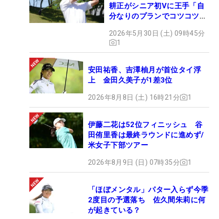
耕正がシニア初Vに王手「自
分なりのプランでコツコツ
と…」
2026年5月30日 (土) 09時45分
1
安田祐香、吉澤柚月が首位タイ浮
上 金田久美子が1差3位
2026年8月8日 (土) 16時21分
1
伊藤二花は52位フィニッシュ 谷
田侑里香は最終ラウンドに進めず/
米女子下部ツアー
2026年8月9日 (日) 07時35分
1
「ほぼメンタル」パター入らず今季
2度目の予選落ち 佐久間朱莉に何
が起きている？