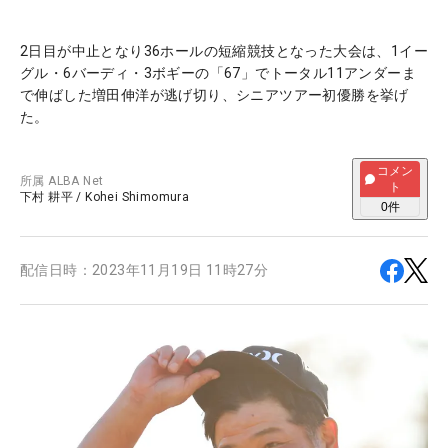
2日目が中止となり36ホールの短縮競技となった大会は、1イー
グル・6バーディ・3ボギーの「67」でトータル11アンダーま
で伸ばした増田伸洋が逃げ切り、シニアツアー初優勝を挙げ
た。
コメン
所属
ALBA Net
ト
下村 耕平
/
Kohei Shimomura
0
件
配信日時：
2023年11月19日 11時27分