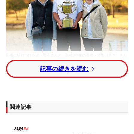
応援に駆けつけた妻・聖子さんと、高校3年生の長女・沙姫（さき）さん
と喜びを分かち合った（提供：PGA）
記事の続きを読む
＜すまいーだカップ シニアゴルフトーナメント 最
終日◇18日◇イーストウッドカントリークラブ（栃
木県）◇6867ヤード・パー72＞
関連記事
2日目が中止となり36ホールの短縮競技となった大
会は、1イーグル・6バーディ・3ボギーの「67」で
トータル11アンダーまで伸ばした増田伸洋が逃げ切
り、シニアツアー初優勝。今季シニアデビューし、