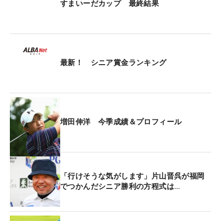
すまいーだカップ 最終結果
9試合目での勝利に増田は「うれしいです。まさか
こんなに早く勝てると思っていなかったので、本当
にうれしいです」と喜びを語り、表彰式では応援に
駆けつけた妻・聖子さんと、高校3年生の長女・沙
姫（さき）さんも写真に収まった。
最新！ シニア賞金ランキング
最終日の翌19日は2011年に66歳で亡くなった父・
一仁（かずひと）さんの命日。「ダンロップフェニ
ックスのときにちょうど亡くなって、こないだ13回
増田伸洋 今季成績＆プロフィール
忌をやりました。うちの親父とじいさんが練習場を
作って、それがなかったら僕はゴルフをやることは
なかった。ありがたく感じています」。
「行けそうな気がします」片山晋呉が福岡
増田は小学生のときに母を亡くし、高校時代はラグ
でつかんだシニア勝利の方程式は…
ビーに打ち込んだ。高校日本代表候補に選ばれ、6
つの大学から誘いがあるほどの有望選手だったが、