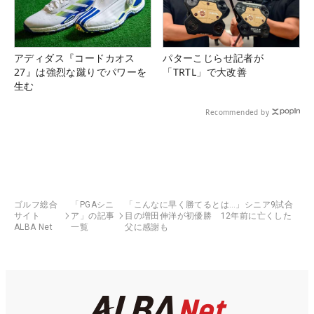
アディダス『コードカオス
パターこじらせ記者が
27』は強烈な蹴りでパワーを
「TRTL」で大改善
生む
Recommended by
ゴルフ総合
「PGAシニ
「こんなに早く勝てるとは…」シニア9試合
サイト
ア」の記事
目の増田伸洋が初優勝 12年前に亡くした
ALBA Net
一覧
父に感謝も