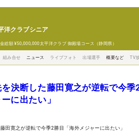
平洋クラブシニア
金総額
¥50,000,000
太平洋クラブ 御殿場コース（静岡県）
組み合せ
ニュース
ライブフォト
出場選手
概要など
TV
先を決断した藤田寛之が逆転で今季
ャーに出たい」
藤田寛之が逆転で今季2勝目「海外メジャーに出たい」