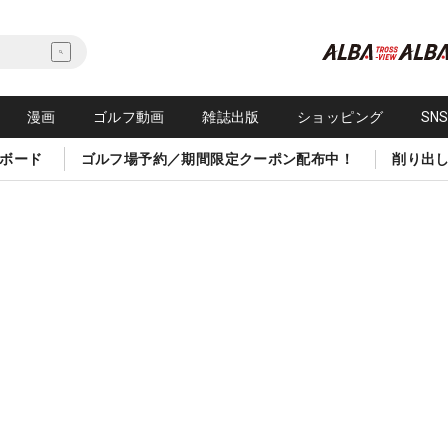
漫画
ゴルフ動画
雑誌出版
ショッピング
SN
ボード
ゴルフ場予約／期間限定クーポン配布中！
削り出