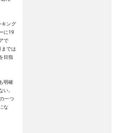
ンキング
に19
アで
月までは
を目指
も明確
ない。
の一つ
にな