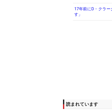
17年前にD・クラ
す」
読まれています