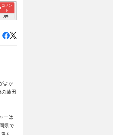
コメン
ト
0
件
がよか
座の藤田
ャーは
岡県で
を選ん