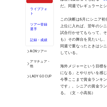
だ。同週でレギュラーと
ライブフォ
ト
この決断は6月にシニア初
ツアー登録
上位に入れば、翌年のシニ
選手
試合行かせてもらって、
も）その舞台を見たいし、
記録・成績
同週で重なったときはシ
ACNツアー
している。
アマチュア・
海外メジャーという目標
他
になる」とやりがいを感
LADY GO CUP
今季ここまで賞金ランキン
です」。シニアの賞金ラ
る。（文・小高拓）