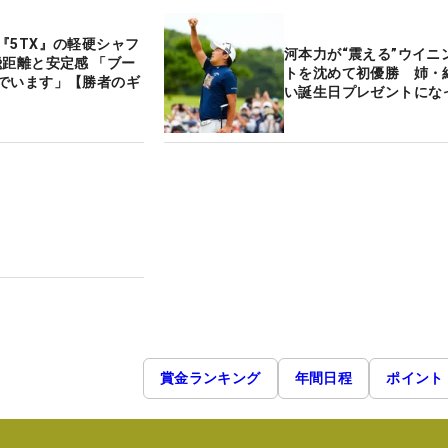
『5TX』の軽硬シャフ
河本力が“震える”ウイニ
飛距離と安定感 「ブー
トを沈めて初優勝 姉・
でいます」【勝者のギ
い誕生日プレゼントにな
賞金ランキング
年間日程
ポイント