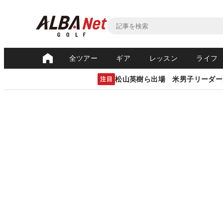
全ツアー
ギア
レッスン
ライフ
松山英樹ら出場 米男子リーダー
注目