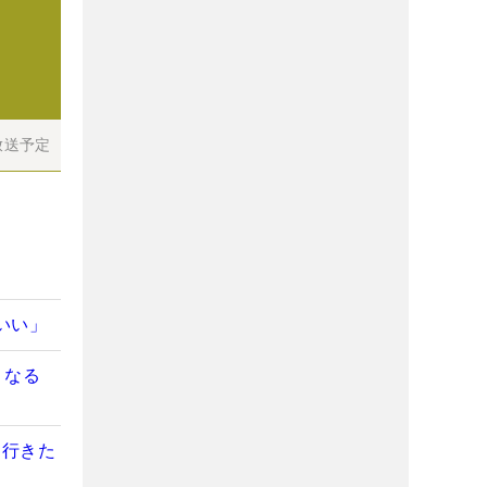
放送予定
いい」
うなる
わ行きた