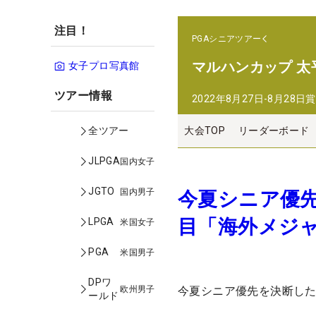
注目！
PGAシニアツアー
マルハンカップ 太
女子プロ写真館
ツアー情報
2022年8月27日-8月28日
賞
大会TOP
リーダーボード
全ツアー
JLPGA
国内女子
JGTO
国内男子
今夏シニア優
目「海外メジ
LPGA
米国女子
PGA
米国男子
DPワ
欧州男子
今夏シニア優先を決断した
ールド