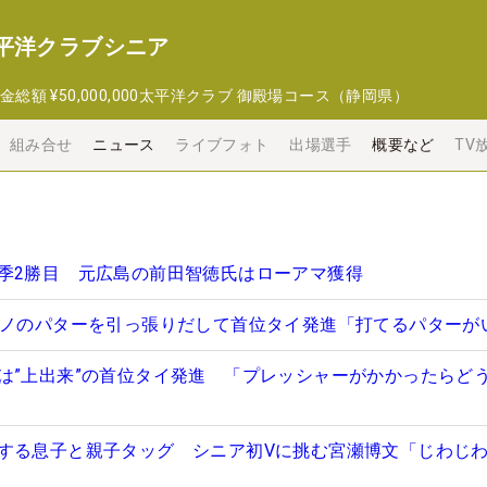
平洋クラブシニア
金総額
¥50,000,000
太平洋クラブ 御殿場コース（静岡県）
組み合せ
ニュース
ライブフォト
出場選手
概要など
TV
季2勝目 元広島の前田智徳氏はローアマ獲得
モノのパターを引っ張りだして首位タイ発進「打てるパターが
は”上出来”の首位タイ発進 「プレッシャーがかかったらど
する息子と親子タッグ シニア初Vに挑む宮瀬博文「じわじ