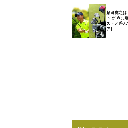
藤田寛之は
トで1Wに
ストと呼ん
ア】