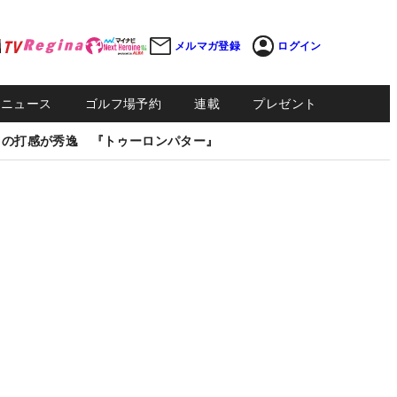
メルマガ登録
ログイン
Sニュース
ゴルフ場予約
連載
プレゼント
しの打感が秀逸 『トゥーロンパター』