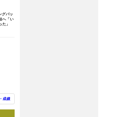
ングパッ
結へ「い
った」
・成績