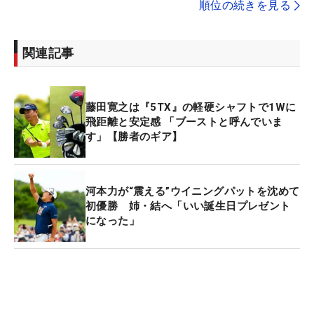
順位の続きを見る
関連記事
藤田寛之は『5TX』の軽硬シャフトで1Wに
飛距離と安定感 「ブーストと呼んでいま
す」【勝者のギア】
河本力が“震える”ウイニングパットを沈めて
初優勝 姉・結へ「いい誕生日プレゼント
になった」