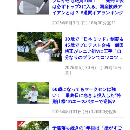
プロからも絶賛の嵐！ 「発売直後
は必ずトップ3に入る」国産軟鉄ア
イアンとは？ #週間ギアランキング
2026年8月9日 (日) 18時00分
11
30歳で「日本ミッド」制覇＆
45歳でプロテスト合格 飯田
耕正がシニア初Vに王手「自
分なりのプランでコツコツ
と…」
2026年5月30日 (土) 09時45分
1
60歳になってもマークセンは強
い！ 最終日に急きょ投入した“特
別仕様”のエースパターで逆転V
2026年5月31日 (日) 12時00分
6
予選落ち続きの1年目は「壁がすご