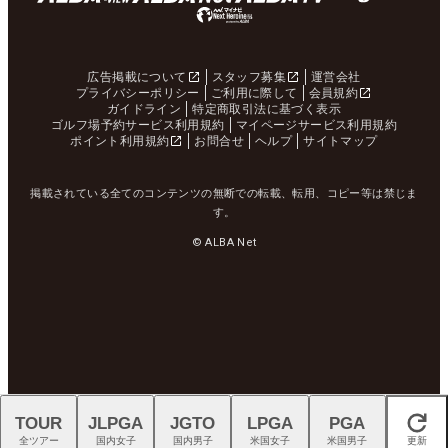
広告掲載について
スタッフ募集
運営会社
プライバシーポリシー
ご利用に際して
会員規約
ガイドライン
特定商取引法に基づく表示
ゴルフ場予約サービス利用規約
マイページサービス利用規約
ポイント利用規約
お問合せ
ヘルプ
サイトマップ
掲載されている全てのコンテンツの無断での転載、転用、コピー等は禁じま
す。
© ALBA Net
TOUR
JLPGA
JGTO
LPGA
PGA
閉じる
全ツアー
国内女子
国内男子
米国女子
米国男子
更新