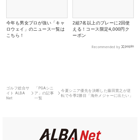
今年も男女プロが強い「キャ
2組7名以上のプレーに2回使
ロウェイ」のニュース一覧は
える！コース限定4,000円ク
こちら！
ーポン
Recommended by
ゴルフ総合サ
「PGAシニ
今夏シニア優先を決断した藤田寛之が逆
イト ALBA
ア」の記事
転で今季2勝目「海外メジャーに出たい」
Net
一覧