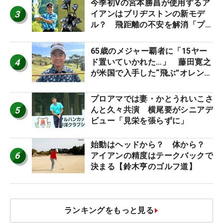
今季初Vの宮本勝昌が使用するア
3
イアンはブリヂストンの新モデ
ル？ 飛距離の不安を解消「プラ
スなだけに」【勝者のギア】
65歳のメジャー覇者に「15ヤー
4
ド置いていかれた…」 藤田寛之
が米国で入手した“飛ぶ”オレンジ
シャフトは米シニア使用率2位
プロアマでは妻・かとうれいこさ
5
んと久々共演 横尾要がシニアデ
ビュー「見栄を張らずに」
始動はヘッドから？ 体から？
6
アイアンの精度はテークバックで
決まる【鈴木亨のゴルフ道】
ランキングをもっと見る