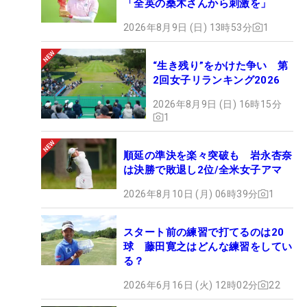
「全英の桑木さんから刺激を」
2026年8月9日 (日) 13時53分
1
“生き残り”をかけた争い 第
2回女子リランキング2026
2026年8月9日 (日) 16時15分
1
順延の準決を楽々突破も 岩永杏奈
は決勝で敗退し2位/全米女子アマ
2026年8月10日 (月) 06時39分
1
スタート前の練習で打てるのは20
球 藤田寛之はどんな練習をしてい
る？
2026年6月16日 (火) 12時02分
22