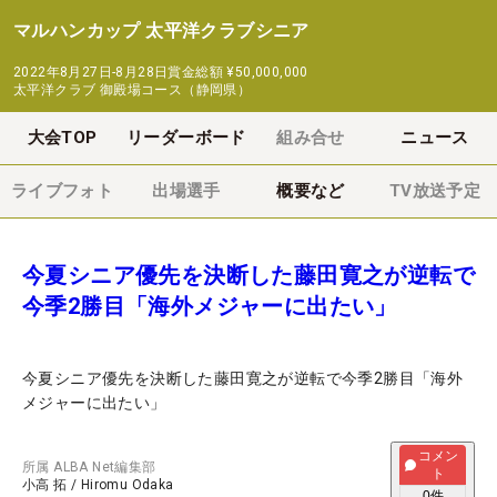
マルハンカップ 太平洋クラブシニア
2022年8月27日-8月28日
賞金総額
¥50,000,000
太平洋クラブ 御殿場コース（静岡県）
大会TOP
リーダーボード
組み合せ
ニュース
ライブフォト
出場選手
概要など
TV放送予定
今夏シニア優先を決断した藤田寛之が逆転で
今季2勝目「海外メジャーに出たい」
今夏シニア優先を決断した藤田寛之が逆転で今季2勝目「海外
メジャーに出たい」
コメン
所属
ALBA Net編集部
ト
小高 拓
/
Hiromu Odaka
0
件