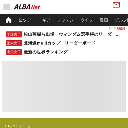
全ツアー
ギア
レッスン
ライフ
漫画
ゴルフ
メルマガ登録
松山英樹ら出場 ウィンダム選手権のリーダーボード
米国男子
北海道meijiカップ リーダーボード
国内女子
最新の世界ランキング
米国女子
PGAシニアツアー