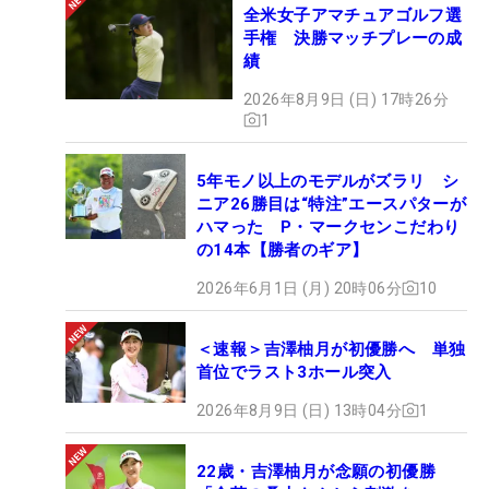
全米女子アマチュアゴルフ選
手権 決勝マッチプレーの成
績
2026年8月9日 (日) 17時26分
1
5年モノ以上のモデルがズラリ シ
ニア26勝目は“特注”エースパターが
ハマった P・マークセンこだわり
の14本【勝者のギア】
2026年6月1日 (月) 20時06分
10
＜速報＞吉澤柚月が初優勝へ 単独
首位でラスト3ホール突入
2026年8月9日 (日) 13時04分
1
22歳・吉澤柚月が念願の初優勝