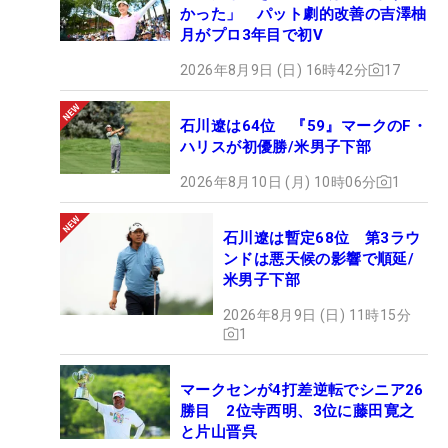
かった」 パット劇的改善の吉澤柚
月がプロ3年目で初V
2026年8月9日 (日) 16時42分
17
石川遼は64位 『59』マークのF・
ハリスが初優勝/米男子下部
2026年8月10日 (月) 10時06分
1
石川遼は暫定68位 第3ラウ
ンドは悪天候の影響で順延/
米男子下部
2026年8月9日 (日) 11時15分
1
マークセンが4打差逆転でシニア26
勝目 2位寺西明、3位に藤田寛之
と片山晋呉