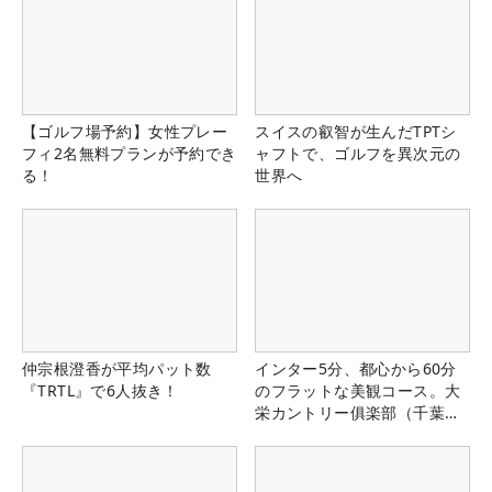
【ゴルフ場予約】女性プレー
スイスの叡智が生んだTPTシ
フィ2名無料プランが予約でき
ャフトで、ゴルフを異次元の
る！
世界へ
仲宗根澄香が平均パット数
インター5分、都心から60分
『TRTL』で6人抜き！
のフラットな美観コース。大
栄カントリー俱楽部（千葉
県）