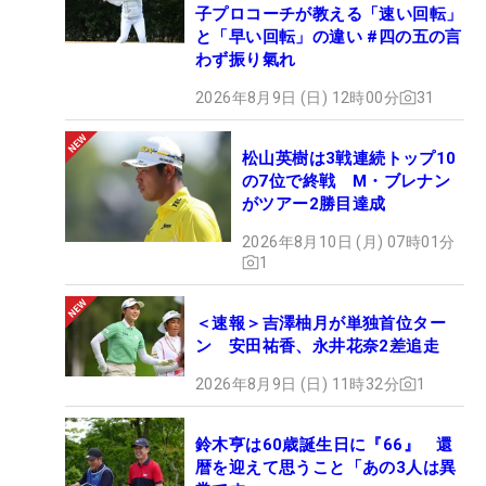
子プロコーチが教える「速い回転」
と「早い回転」の違い #四の五の言
わず振り氣れ
2026年8月9日 (日) 12時00分
31
松山英樹は3戦連続トップ10
の7位で終戦 M・ブレナン
がツアー2勝目達成
2026年8月10日 (月) 07時01分
1
＜速報＞吉澤柚月が単独首位ター
ン 安田祐香、永井花奈2差追走
2026年8月9日 (日) 11時32分
1
鈴木亨は60歳誕生日に『66』 還
暦を迎えて思うこと「あの3人は異