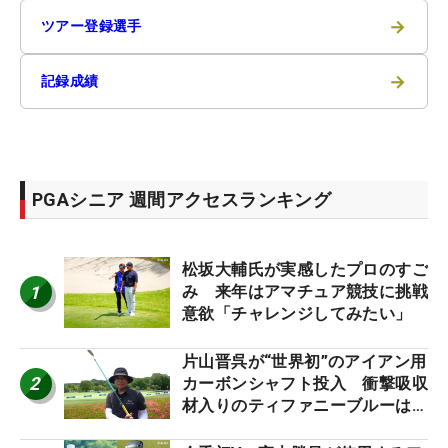
→
ツアー登録選手
→
記録成績
PGAシニア 週間アクセスランキング
松坂大輔氏が実感したプロのすご
1
み 来年はアマチュア競技に挑戦
意欲「チャレンジしてみたい」
片山晋呉が“世界初”のアイアン用
2
カーボンシャフト投入 衝撃吸収
材入りのティファニーブルーは
「体にやさしい」