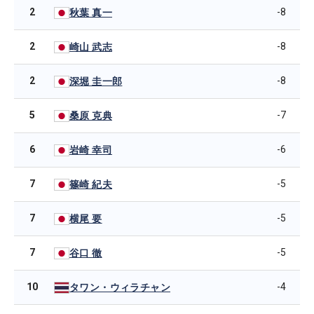
2
-8
秋葉 真一
2
-8
崎山 武志
2
-8
深堀 圭一郎
5
-7
桑原 克典
6
-6
岩崎 幸司
7
-5
篠崎 紀夫
7
-5
横尾 要
7
-5
谷口 徹
10
-4
タワン・ウィラチャン