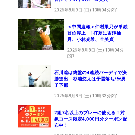
2026年8月9日 (日) 13時04分
1
＜中間速報＞仲村果乃が単独
首位浮上 1打差に吉澤柚
月、小林光希、全美貞
2026年8月8日 (土) 13時04分
1
石川遼は終盤の4連続バーディで決
勝進出 杉浦悠太は予選落ち/米男
子下部
2026年8月8日 (土) 10時33分
1
2組7名以上のプレーに使える！対
象コース限定4,000円分クーポン配
布中！