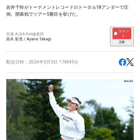
岩井千怜がトーナメントレコードのトータル18アンダーで圧
倒。開幕戦でツアー5勝目を挙げた。
コメン
所属
ALBA Net編集部
ト
高木 彩音
/
Ayane Takagi
2
件
配信日時：
2024年3月3日 17時45分