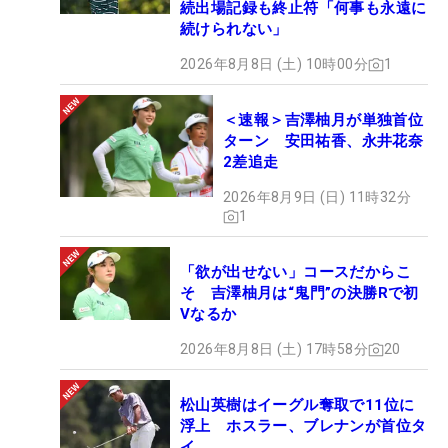
続出場記録も終止符「何事も永遠に
続けられない」
2026年8月8日 (土) 10時00分
1
＜速報＞吉澤柚月が単独首位
ターン 安田祐香、永井花奈
2差追走
2026年8月9日 (日) 11時32分
1
「欲が出せない」コースだからこ
そ 吉澤柚月は“鬼門”の決勝Rで初
Vなるか
2026年8月8日 (土) 17時58分
20
松山英樹はイーグル奪取で11位に
浮上 ホスラー、ブレナンが首位タ
イ