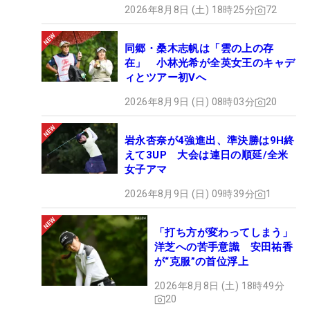
2026年8月8日 (土) 18時25分
72
同郷・桑木志帆は「雲の上の存
在」 小林光希が全英女王のキャデ
ィとツアー初Vへ
2026年8月9日 (日) 08時03分
20
岩永杏奈が4強進出、準決勝は9H終
えて3UP 大会は連日の順延/全米
女子アマ
2026年8月9日 (日) 09時39分
1
「打ち方が変わってしまう」
洋芝への苦手意識 安田祐香
が“克服”の首位浮上
2026年8月8日 (土) 18時49分
20