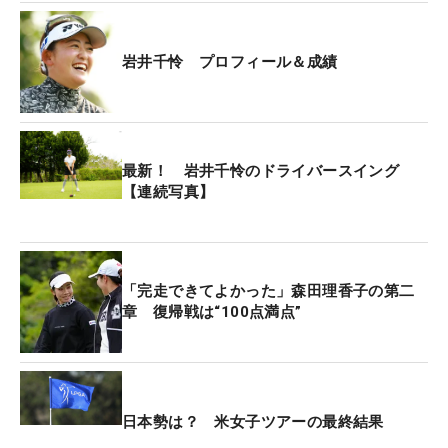
でスコアが並んだ。2番で岩井がスコアを1つ伸ばす
と、3番でまたもや西郷がバーディを奪取するなど
岩井千怜 プロフィール＆成績
激闘の前半となった。勝負の分かれ目となったの
が、前日に岩井がダブルボギーとしていた15番パー
4だった。
最新！ 岩井千怜のドライバースイング
「多分、何かが動き出すだろうな」と不安を抱えた
【連続写真】
状態で15番のティに立った。「そこまではずっと気
持ちを切らさずに、15番からはいままで以上に気持
ちを冷静に強く持つことを意識してました」とパー
セーブ。西郷がボギーを喫したことで、リードが2
「完走できてよかった」森田理香子の第二
章 復帰戦は“100点満点”
打に広がった。その後は17番でバーディを獲り、盤
石なゴルフで逃げ切りVを果たした。
メンタル勝負の18ホールを制し、「辛かったです
ね…」と表情には疲労感がにじむ。緊張の糸が切れ
日本勢は？ 米女子ツアーの最終結果