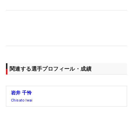
た優勝スピーチでは、目に涙を浮かべていた。「あ
まり一騎打ちでやったことがなかったので、どうな
るんだろうっていう楽しみもありました。自分のゴ
ルフ、リズムで行けたことがキーでしたし、気持ち
だけは切らさずに、絶対に勝つという思いでやって
いた」。持ち前の闘争心に加えて、気持ちを最後ま
で切らさない集中力が勝利の要因だった。
今季の目標は「複数回優勝」。最高のスタートダッ
関連する選手プロフィール・成績
シュを切った21歳のさらなる飛躍が楽しみだ。
（文・高木彩音）
岩井 千怜
Chisato Iwai