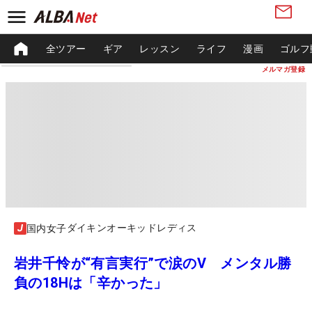
全ツアー
ギア
レッスン
ライフ
漫画
ゴルフ
メルマガ登録
ダイキンオーキッドレディス
国内女子
岩井千怜が“有言実行”で涙のV メンタル勝
負の18Hは「辛かった」