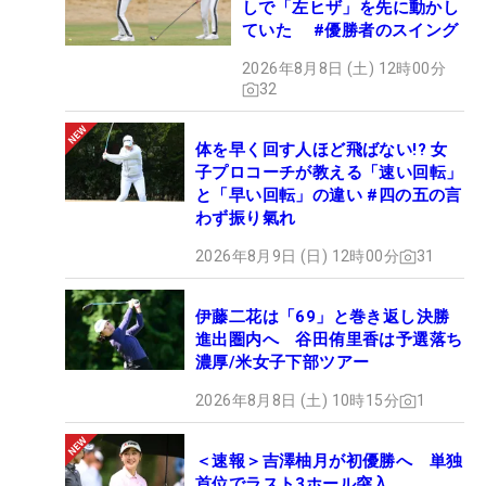
しで「左ヒザ」を先に動かし
ていた #優勝者のスイング
2026年8月8日 (土) 12時00分
32
体を早く回す人ほど飛ばない!? 女
子プロコーチが教える「速い回転」
と「早い回転」の違い #四の五の言
わず振り氣れ
2026年8月9日 (日) 12時00分
31
伊藤二花は「69」と巻き返し決勝
進出圏内へ 谷田侑里香は予選落ち
濃厚/米女子下部ツアー
2026年8月8日 (土) 10時15分
1
＜速報＞吉澤柚月が初優勝へ 単独
首位でラスト3ホール突入