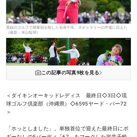
貫録のゴルフで開幕戦を制した岩井千怜。大ギャラリーの声援に応えた
（撮影：米山聡明）
この記事の写真
9
枚を見る
＜ダイキンオーキッドレディス 最終日◇3日◇琉
球ゴルフ倶楽部（沖縄県）◇6595ヤード・パー72
＞
「ホッとしました」。単独首位で迎えた最終日にボ
ギーなしの5バーディ「67」をマークした岩井千怜