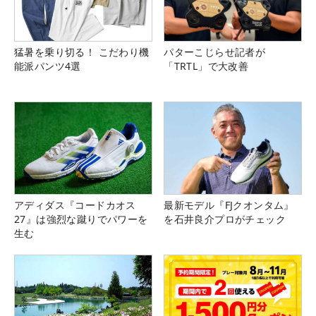
猛暑を乗り切る！ こだわり機
パターこじらせ記者が
能派パンツ4選
「TRTL」で大改善
アディダス『コードカオス
最新モデル『FJクオンタム』
27』は強烈な蹴りでパワーを
を石井良介プロがチェック
生む