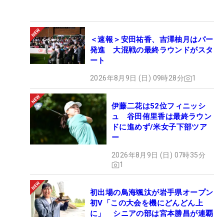
＜速報＞安田祐香、吉澤柚月はパー
発進 大混戦の最終ラウンドがスタ
ート
2026年8月9日 (日) 09時28分
1
伊藤二花は52位フィニッシ
ュ 谷田侑里香は最終ラウン
ドに進めず/米女子下部ツア
ー
2026年8月9日 (日) 07時35分
1
初出場の鳥海颯汰が岩手県オープン
初V「この大会を機にどんどん上
に」 シニアの部は宮本勝昌が連覇