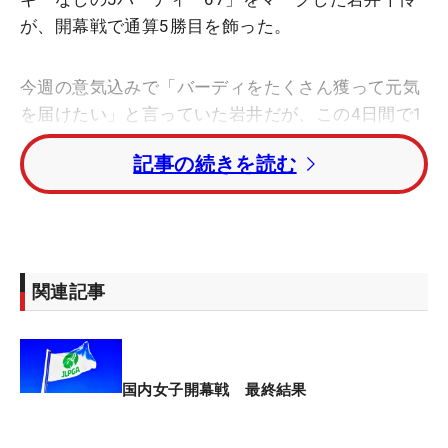
が、開幕戦で通算5勝目を飾った。
今週の意気込みで「バーディをたくさん獲って元気
を届けたい」と言っていた岩井だが、この4日間で1
イーグルと22バーディを獲得。“有言実行”となる勝
記事の続きを読む
利に多くのギャラリーが惜しみない拍手を送った。
ウィニングパットを沈めたあとは、ガッツポーズを
繰り出し、ギャラリーに向けて満面の笑みで手を振
る姿があった。「やったぞ！ みたいな感じで。応
関連記事
援してくれた人に対してありがとうっていう気持ち
もありますし、パワーをあげられたらいいな」とい
う思いが込められていた。だが、この優勝は決して
ラクなものではなかった。
国内女子開幕戦 最終結果
西郷真央が出だし1番でバーディを奪い、1ホール目