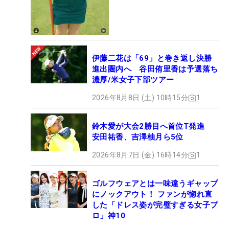
伊藤二花は「69」と巻き返し決勝
進出圏内へ 谷田侑里香は予選落ち
濃厚/米女子下部ツアー
2026年8月8日 (土) 10時15分
1
鈴木愛が大会2勝目へ首位T発進
安田祐香、吉澤柚月ら5位
2026年8月7日 (金) 16時14分
1
ゴルフウェアとは一味違うギャップ
にノックアウト！ ファンが惚れ直
した「ドレス姿が完璧すぎる女子プ
ロ」神10