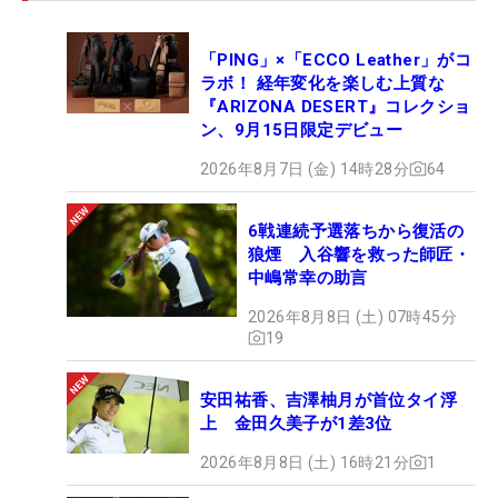
「PING」×「ECCO Leather」がコ
ラボ！ 経年変化を楽しむ上質な
『ARIZONA DESERT』コレクショ
ン、9月15日限定デビュー
2026年8月7日 (金) 14時28分
64
6戦連続予選落ちから復活の
狼煙 入谷響を救った師匠・
中嶋常幸の助言
2026年8月8日 (土) 07時45分
19
安田祐香、吉澤柚月が首位タイ浮
上 金田久美子が1差3位
2026年8月8日 (土) 16時21分
1