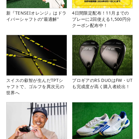
新『TENSEIオレンジ』はドラ
4日間限定配布！11月までの
イバーシャフトの“最適解”
プレーに2回使える1,500円分
クーポン配布中！
スイスの叡智が生んだTPTシ
プロギアのRS DUOはFW・UT
ャフトで、ゴルフを異次元の
も完成度が高く購入者続出！
世界へ