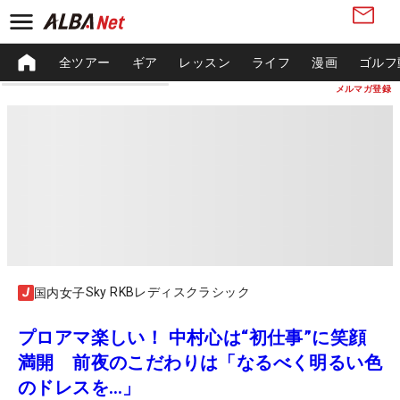
全ツアー
ギア
レッスン
ライフ
漫画
ゴルフ
メルマガ登録
Sky RKBレディスクラシック
国内女子
プロアマ楽しい！ 中村心は“初仕事”に笑顔
満開 前夜のこだわりは「なるべく明るい色
のドレスを…」