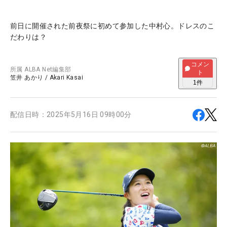
前日に開催された前夜祭に初めて参加した中村心。ドレスのこ
だわりは？
コメン
所属
ALBA Net編集部
ト
笠井 あかり
/
Akari Kasai
1
件
配信日時：
2025年5月16日 09時00分