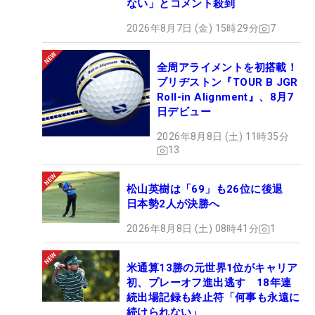
ない」とコメント殺到
2026年8月7日 (金) 15時29分
7
全周アライメントを初搭載！
ブリヂストン『TOUR B JGR
Roll-in Alignment』、8月7
日デビュー
2026年8月8日 (土) 11時35分
13
松山英樹は「69」も26位に後退
日本勢2人が決勝へ
2026年8月8日 (土) 08時41分
1
米通算13勝の元世界1位がキャリア
初、プレーオフ進出逃す 18年連
続出場記録も終止符「何事も永遠に
続けられない」