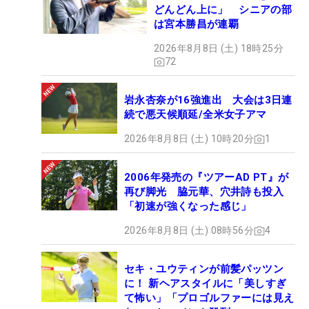
どんどん上に」 シニアの部
は宮本勝昌が連覇
2026年8月8日 (土) 18時25分
72
岩永杏奈が16強進出 大会は3日連
続で悪天候順延/全米女子アマ
2026年8月8日 (土) 10時20分
1
2006年発売の『ツアーAD PT』が
再び脚光 脇元華、穴井詩も投入
「初速が強くなった感じ」
2026年8月8日 (土) 08時56分
4
セキ・ユウティンが前髪パッツン
に！ 新ヘアスタイルに「美しすぎ
て怖い」「プロゴルファーには見え