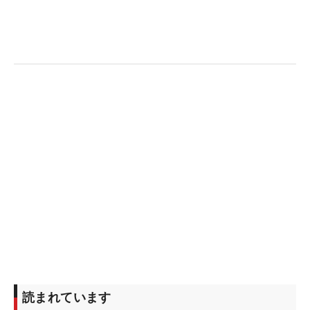
先週は師匠である中嶋常幸がコースを訪れ、予選落
ちを喫したあと練習場で指導を受けた。「ショット
が思うように打てなくて、練習方法や意識するポイ
ントを見てもらいました。『まだルーキーだし焦ら
ないで』という言葉ももらいました」。金言を胸
に、福岡での活躍を誓った。（文・笠井あかり）
読まれています