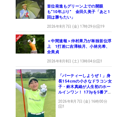
首位発進もグリーン上での開眼
も“10年ぶり” 金田久美子「あと1
回は勝ちたい」
2026年8月7日 (金) 17時29分
19
＜中間速報＞仲村果乃が単独首位浮
上 1打差に吉澤柚月、小林光希、
全美貞
2026年8月8日 (土) 13時04分
1
「パーティーしようぜ！」身
長154cmの小さなドラコン女
子・鈴木真緒が人生初のホー
ルインワン！ 173yを5番アイ
アンで会心のショット
2026年8月7日 (金) 16時00分
1