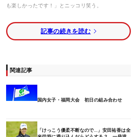
も楽しかったです！」とニッコリ笑う。
好きだという理由は「みんなでやっている感があ
記事の続きを読む
る」から。「楽しさだったら一番。きょうはスコア
はあまり出なかったけれど。（優勝景品の）フルー
ツを狙ったんですけど、結果はどうかな…」。プロ
として同伴競技者のアマチュアチームに貢献できな
かったことを悔しがるが、笑顔が絶えない一日を過
関連記事
ごした。
前日の夜には、博多で行われた前夜祭にも出席。サ
テンのような、艶やかなドレスに身を包んだ。「な
国内女子・福岡大会 初日の組み合わせ
るべく明るい色の服装がいいのかなと思って。ゴー
ルドの模様が入ったドレスにしました」。初々しく
もプロとしてのお仕事もしっかりとこなし、今週も
「けっこう優柔不断なので…」安田祐香は全
上位争いを目指していく。
米切符に滑り込んだらどうする？ 一発逆