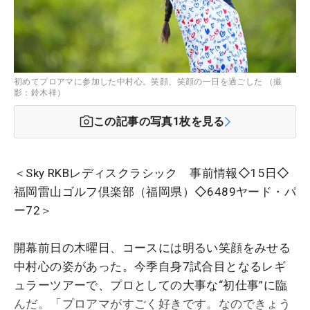
初めてプロアマに参加した中村心。笑顔、笑顔の一日を過ごした （撮
影：鈴木祥）
この記事の写真
1
枚を見る
＜Sky RKBレディスクラシック 事前情報◇15日◇
福岡雷山ゴルフ倶楽部（福岡県）◇6489ヤード・パ
ー72＞
開幕前日の木曜日、コースには明るい笑顔をみせる
中村心の姿があった。今季自身7試合目となるレギ
ュラーツアーで、プロとしての大事な“初仕事”に臨
んだ。「プロアマがすごく好きです。なのできょう