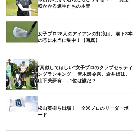
転かかる選手たちの本音
QT74位で迎えたルーキーイヤー。主催者推薦で出
場した4月の「富士フイルム・スタジオアリス女子
オープン」ではプレーオフの末に悔し涙を流した
女子プロ28人のアイアンの打痕は、溝下3本
が、2位に入った。ただ、そこから先週のメジャー
の芯に本当に集中！【写真】
大会まで3試合連続で予選落ち。メルセデス・ラン
キング41位で、1カ月後に迫ったリランキングは突
破確実だが、そこは意識せずにただ上だけを目指し
“真似してほしい”女子プロのクラブセッティ
ている。
ングランキング 青木瀬令奈、岩井姉妹、
山下美夢有……1位は誰だ？
「ダメでもすぐに試合があるっていう気持ちの切り
替えや、ルーキーで初めてのコースが多いなかでい
ろんなことを吸収しながらやらないといけないこと
松山英樹ら出場！ 全米プロのリーダーボ
に苦戦しています。まずは予選を通過して、毎週、
ード
最終日まで戦いたいというのが目標。毎試合に向け
て全力で、上位にいけるよう頑張っています」