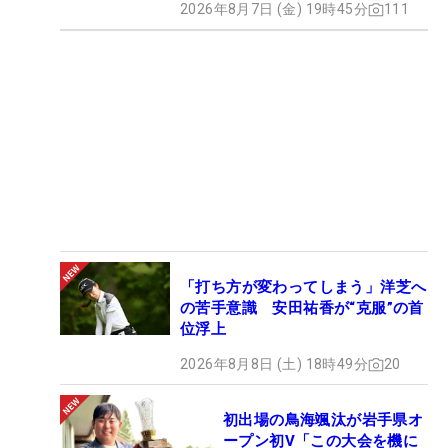
2026年8月7日 (金) 19時45分
111
「打ち方が変わってしまう」洋芝へ
の苦手意識 安田祐香が“克服”の首
位浮上
2026年8月8日 (土) 18時49分
20
初出場の鳥海颯汰が岩手県オ
ープン初V「この大会を機に