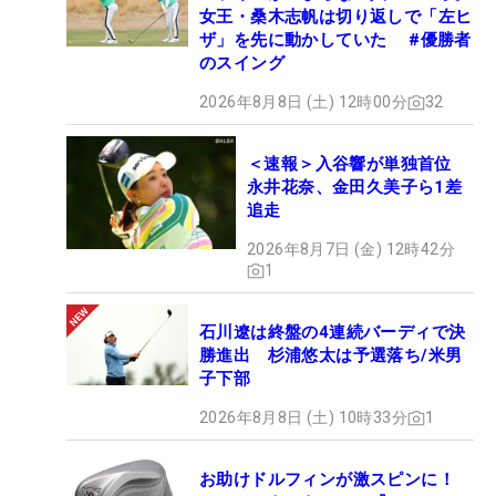
女王・桑木志帆は切り返しで「左ヒ
ザ」を先に動かしていた #優勝者
のスイング
2026年8月8日 (土) 12時00分
32
＜速報＞入谷響が単独首位
永井花奈、金田久美子ら1差
追走
2026年8月7日 (金) 12時42分
1
石川遼は終盤の4連続バーディで決
勝進出 杉浦悠太は予選落ち/米男
子下部
2026年8月8日 (土) 10時33分
1
お助けドルフィンが激スピンに！