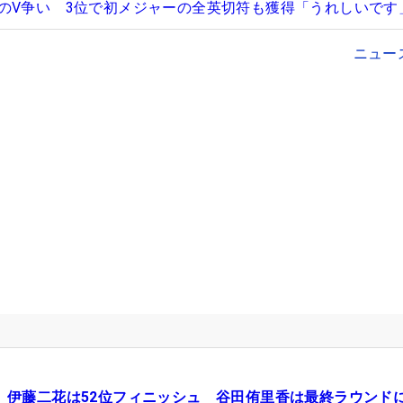
のV争い 3位で初メジャーの全英切符も獲得「うれしいです
ニュー
伊藤二花は52位フィニッシュ 谷田侑里香は最終ラウンド