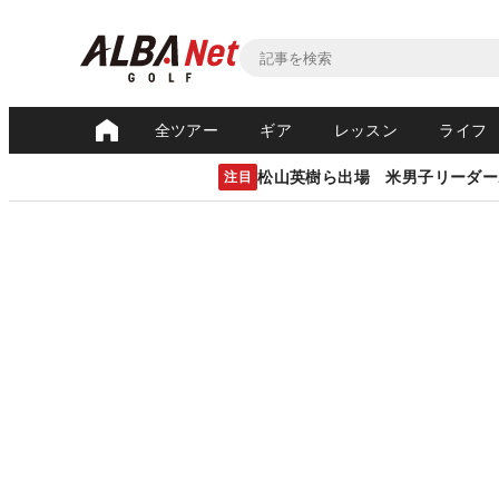
全ツアー
ギア
レッスン
ライフ
松山英樹ら出場 米男子リーダー
注目