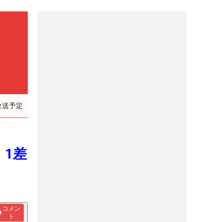
放送予定
 1差
コメン
ト