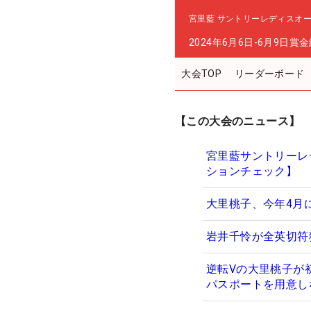
宮里藍 サントリーレディスオ
2024年6月6日-6月9日
賞金
大会TOP
リーダーボード
【この大会のニュース】
宮里藍サントリーレ
ションチェック】
大里桃子、今年4月
岩井千怜が全英切符
逆転Vの大里桃子が
パスポートを用意し