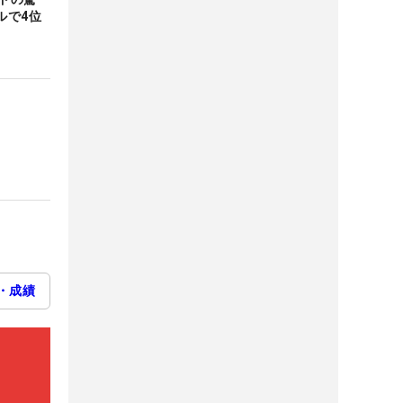
ルで4位
・成績