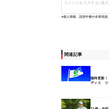
関連記事
随時更新！
ディス リ
21歳・内