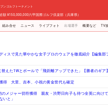
ープンゴルフトーナメント
総額
¥150,000,000
六甲国際ゴルフ倶楽部（兵庫県）
組み合せ
ニュース
ライブフォト
出場選手
概要など
TV
ディスで見た華やかな女子プロのウェアを徹底紹介【編集部
に替えた1Wとボールで「飛距離アップできた」【勝者のギア
獲得 大里、吉本、小祝の黄金世代も確定
初のメジャー切符獲得 親友・渋野日向子も待つ全英に向け
ないと」