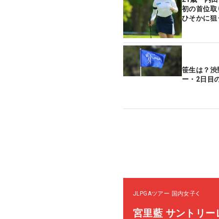
初の首位取
ひそかに狙
笹生は？渋
ー・2日目
JLPGAツアー
国内女子
宮里藍 サントリー