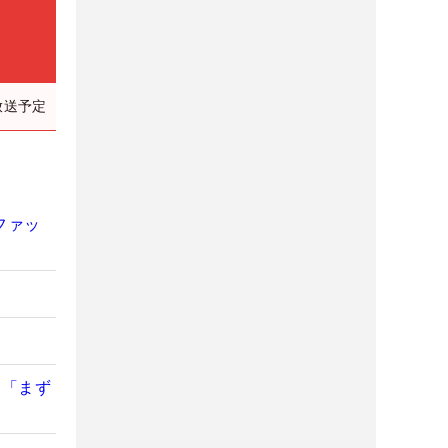
放送予定
ファッ
】
て「まず