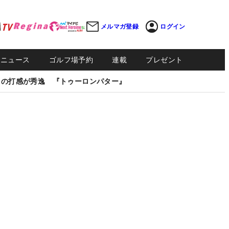
メルマガ登録
ログイン
Sニュース
ゴルフ場予約
連載
プレゼント
しの打感が秀逸 『トゥーロンパター』