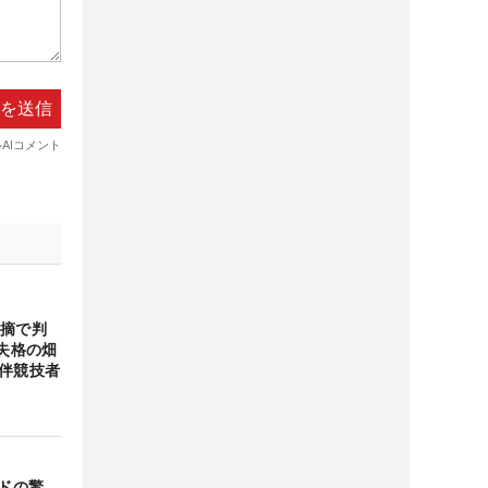
指摘で判
 失格の畑
同伴競技者
」
ードの驚