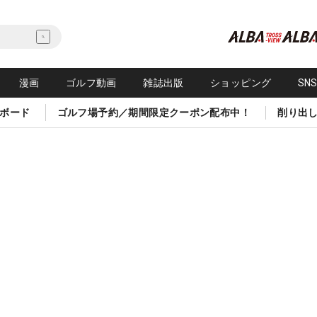
漫画
ゴルフ動画
雑誌出版
ショッピング
SN
ボード
ゴルフ場予約／期間限定クーポン配布中！
削り出