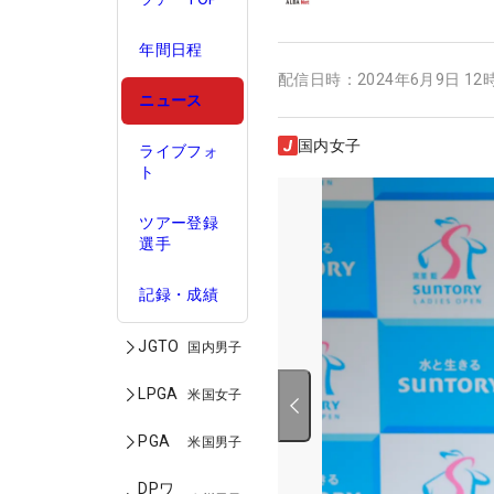
年間日程
配信日時：
2024年6月9日 12
ニュース
国内女子
ライブフォ
ト
ツアー登録
選手
記録・成績
JGTO
国内男子
LPGA
米国女子
PGA
米国男子
DPワ