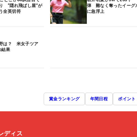
り “隠れ飛ばし屋”が
弾 難なく奪ったイーグ
う全英切符
に急浮上
野は？ 米女子ツア
の結果
賞金ランキング
年間日程
ポイント
レディス