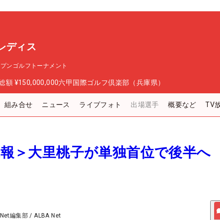
レディス
ープンゴルフトーナメント
総額
¥150,000,000
六甲国際ゴルフ倶楽部（兵庫県）
組み合せ
ニュース
ライブフォト
出場選手
概要など
TV
間速報＞大里桃子が単独首位で後半へ
ら
 Net編集部
/
ALBA Net