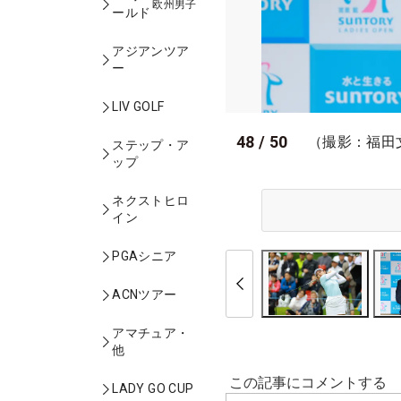
欧州男子
ールド
アジアンツア
ー
LIV GOLF
48
/
50
（撮影：福田
ステップ・ア
ップ
ネクストヒロ
イン
PGAシニア
ACNツアー
アマチュア・
他
LADY GO CUP