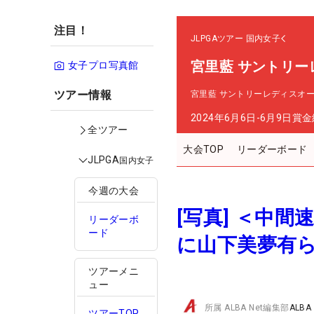
注目！
JLPGAツアー
国内女子
宮里藍 サントリー
女子プロ写真館
ツアー情報
宮里藍 サントリーレディスオ
2024年6月6日-6月9日
賞金
全ツアー
大会TOP
リーダーボード
JLPGA
国内女子
今週の大会
[写真] ＜中
リーダーボ
ード
に山下美夢有
ツアーメニ
ュー
所属
ALBA Net編集部
ALBA
ツアーTOP