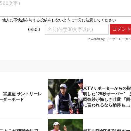
米TVリポーターからの
 宮里藍 サントリーレ
明した“25秒オーバー”
ーダーボード
岡奈紗が悔しさ吐露 「
に言われるなら納得も…
田ことこが88試合目で
岩井明愛が3Wで265ヤ