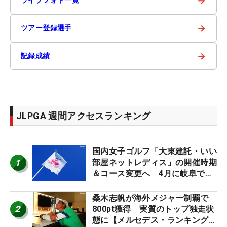
→
→
ツアー登録選手
→
記録成績
JLPGA 週間アクセスランキング
国内女子ゴルフ「大東建託・いい
1
部屋ネットレディス」の開催時期
＆コース変更へ 4月に岐阜で開
催
桑木志帆が海外メジャー制覇で
2
800pt獲得 実質のトップ独走状
態に【メルセデス・ランキング番