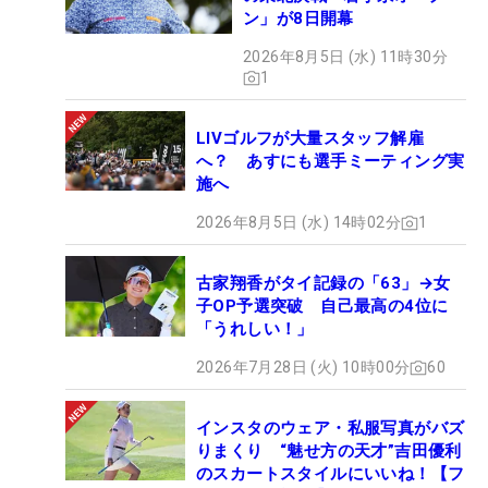
ン」が8日開幕
2026年8月5日 (水) 11時30分
1
LIVゴルフが大量スタッフ解雇
へ？ あすにも選手ミーティング実
施へ
2026年8月5日 (水) 14時02分
1
古家翔香がタイ記録の「63」→女
子OP予選突破 自己最高の4位に
「うれしい！」
2026年7月28日 (火) 10時00分
60
インスタのウェア・私服写真がバズ
りまくり “魅せ方の天才”吉田優利
のスカートスタイルにいいね！【フ