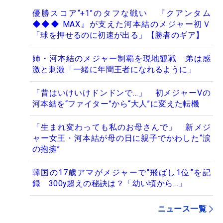
優勝スコア“+1”のタフな戦い 『クアンタム
◆◆◆ MAX』が支えた河本結のメジャー初Ｖ
「球を押せるのに初速が出る」【勝者のギア】
姉・河本結のメジャー制覇を現地観戦 弟は感
激と刺激「一緒に年間王者になれるように」
「昔はいけいけドンドンで…」 初メジャーVの
河本結を“ファイター”から“大人”に変えた転機
「生まれ変わっても私のお母さんで」 新メジ
ャー女王・河本結が母の日に親子でかわした“涙
の抱擁”
韓国の17歳アマがメジャーで“飛ばし1位”を記
録 300y超えの秘訣は？「幼い頃から…」
ニュース一覧