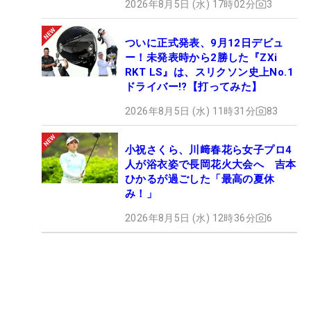
2026年8月5日 (水) 17時02分
3
ついに正式発表、9月12日デビュ
ー！未発表時から2勝した『ZXi
RKT LS』は、スリクソン史上No.1
ドライバー!?【打ってみた】
2026年8月5日 (水) 11時31分
83
小祝さくら、川﨑春花ら女子プロ4
人が浴衣姿で長岡花火大会へ 吉本
ひかるが過ごした「最高の夏休
み！」
2026年8月5日 (水) 12時36分
6