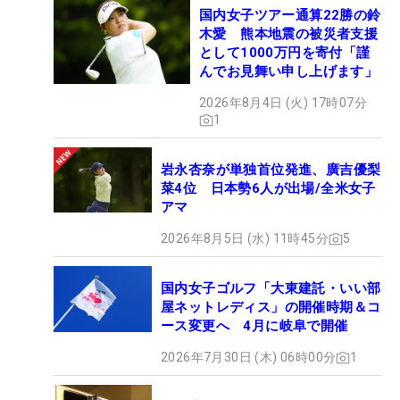
国内女子ツアー通算22勝の鈴
木愛 熊本地震の被災者支援
として1000万円を寄付「謹
んでお見舞い申し上げます」
2026年8月4日 (火) 17時07分
1
岩永杏奈が単独首位発進、廣吉優梨
菜4位 日本勢6人が出場/全米女子
アマ
2026年8月5日 (水) 11時45分
5
国内女子ゴルフ「大東建託・いい部
屋ネットレディス」の開催時期＆コ
ース変更へ 4月に岐阜で開催
2026年7月30日 (木) 06時00分
1