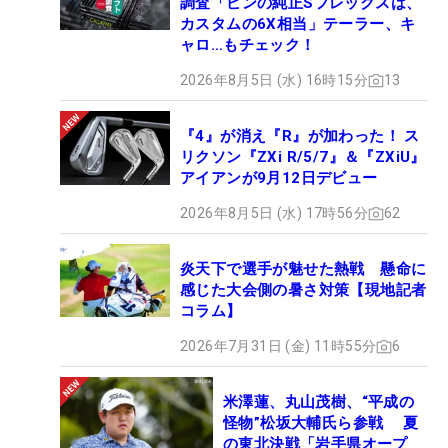
調査「ピンの純正Sフレックスは、
カスタムの6X相当」テーラー、キ
ャロ…もチェック！
2026年8月5日 (水) 16時15分
13
『4』が消え『R』が加わった！ ス
リクソン『ZXi R/5/7』＆『ZXiU』
アイアンが9月12日デビュー
2026年8月5日 (水) 17時56分
62
炎天下で選手が魅せた熱戦 懸命に
感じた大会側の暑さ対策【現地記者
コラム】
2026年7月31日 (金) 11時55分
6
米澤蓮、丸山茂樹、“平成の
怪物”松坂大輔氏ら参戦 夏
の東北決戦「岩手県オープ