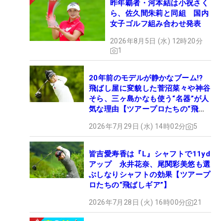
昨年覇者・河本結は小祝さく
ら、佐久間朱莉と同組 国内
女子ゴルフ組み合わせ発表
2026年8月5日 (水) 12時20分
1
20年前のモデルが静かなブーム!?
飛ばし屋に変貌した菅沼菜々や神谷
そら、三ヶ島かなも使う“名器”が人
気な理由【ツアープロたちの“飛ば
しギア”】
2026年7月29日 (水) 14時02分
5
皆吉愛寿香は『L』シャフトで11yd
アップ 永井花奈、尾関彩美悠も選
ぶしなりシャフトの効果【ツアープ
ロたちの“飛ばしギア”】
2026年7月28日 (火) 16時00分
21