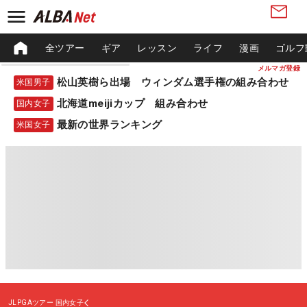
全ツアー
ギア
レッスン
ライフ
漫画
ゴルフ
メルマガ登録
松山英樹ら出場 ウィンダム選手権の組み合わせ
米国男子
北海道meijiカップ 組み合わせ
国内女子
最新の世界ランキング
米国女子
JLPGAツアー
国内女子