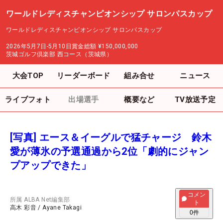
ワールドレディスチャンピオンシップ サロンパスカップ
ワールドレディスチャンピオンシップ サロンパスカップ
2026年5月7日-5月10日
賞金総額
¥150,000,000
茨城ゴルフ倶楽部 西コース（茨城県）
大会TOP
リーダーボード
組み合せ
ニュース
ライブフォト
出場選手
概要など
TV放送予定
[写真] エース＆イーグルで猛チャージ 鈴木
愛が薄氷の予選通過から2位「劇的にジャン
プアップできた」
コメン
所属
ALBA Net編集部
ト
高木 彩音
/
Ayane Takagi
0
件