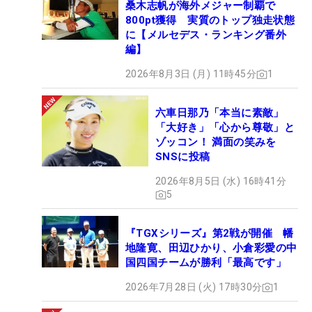
桑木志帆が海外メジャー制覇で
800pt獲得 実質のトップ独走状態
に【メルセデス・ランキング番外
編】
2026年8月3日 (月) 11時45分
1
六車日那乃「本当に素敵」
「大好き」「心から尊敬」と
ゾッコン！ 満面の笑みを
SNSに投稿
2026年8月5日 (水) 16時41分
5
『TGXシリーズ』第2戦が開催 幡
地隆寛、田辺ひかり、小倉彩愛の中
国四国チームが勝利「最高です」
2026年7月28日 (火) 17時30分
1