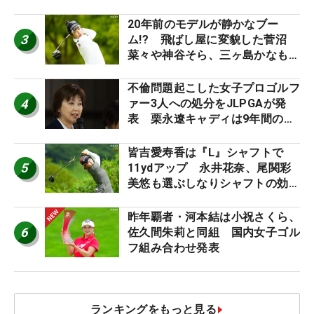
外編】
20年前のモデルが静かなブー
3
ム!? 飛ばし屋に変貌した菅沼
菜々や神谷そら、三ヶ島かなも使
う“名器”が人気な理由【ツアープ
ロたちの“飛ばしギア”】
不倫問題起こした女子プロゴルフ
4
ァー3人への処分をJLPGAが発
表 栗永遼キャディは9年間の立
ち入り禁止
皆吉愛寿香は『L』シャフトで
5
11ydアップ 永井花奈、尾関彩
美悠も選ぶしなりシャフトの効果
【ツアープロたちの“飛ばしギ
ア”】
昨年覇者・河本結は小祝さくら、
6
佐久間朱莉と同組 国内女子ゴル
フ組み合わせ発表
ランキングをもっと見る