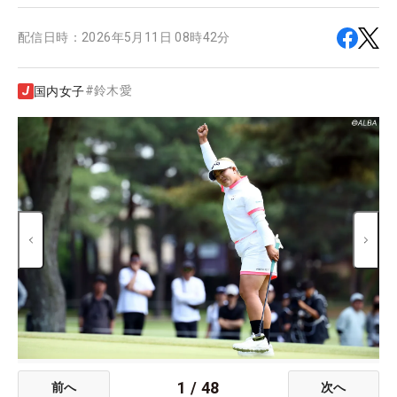
配信日時：
2026年5月11日 08時42分
#
鈴木愛
国内女子
1
/
48
前へ
次へ