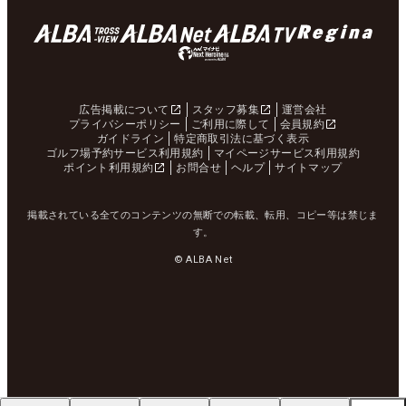
広告掲載について
スタッフ募集
運営会社
プライバシーポリシー
ご利用に際して
会員規約
ガイドライン
特定商取引法に基づく表示
ゴルフ場予約サービス利用規約
マイページサービス利用規約
ポイント利用規約
お問合せ
ヘルプ
サイトマップ
掲載されている全てのコンテンツの無断での転載、転用、コピー等は禁じま
す。
© ALBA Net