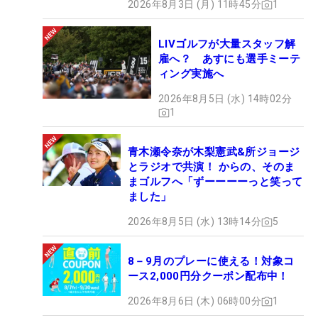
2026年8月3日 (月) 11時45分
1
LIVゴルフが大量スタッフ解
雇へ？ あすにも選手ミーテ
ィング実施へ
2026年8月5日 (水) 14時02分
1
青木瀬令奈が木梨憲武&所ジョージ
とラジオで共演！ からの、そのま
まゴルフへ「ずーーーーっと笑って
ました」
2026年8月5日 (水) 13時14分
5
8－9月のプレーに使える！対象コ
ース2,000円分クーポン配布中！
2026年8月6日 (木) 06時00分
1