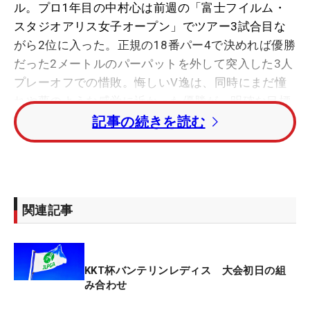
ル。プロ1年目の中村心は前週の「富士フイルム・
スタジオアリス女子オープン」でツアー3試合目な
がら2位に入った。正規の18番パー4で決めれば優勝
だった2メートルのパーパットを外して突入した3人
プレーオフでの惜敗。悔しいV逸は、同時にまだ憧
れや夢のような感覚に近かった優勝が、明確な目標
になった瞬間でもあった。
記事の続きを読む
「あのパーパットは狙ったところにしっかり打てた
ので悔いはないです。でも、優勝が目の前にあった
ので悔しい。優勝したいという気持ちはより一層、
関連記事
強くなりました」
プロとして初めて出場した「Vポイント×SMBCレデ
KKT杯バンテリンレディス 大会初日の組
ィス」は37位、続く「アクサレディス」は予選落ち
み合わせ
を喫した。「実力差を思い知りました。壁の高さも