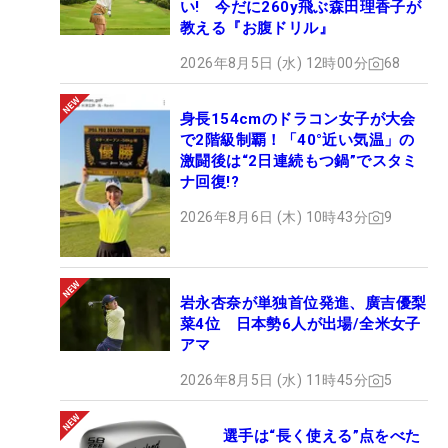
い! 今だに260y飛ぶ森田理香子が
教える『お腹ドリル』
2026年8月5日 (水) 12時00分
68
身長154cmのドラコン女子が大会
で2階級制覇！「40°近い気温」の
激闘後は“2日連続もつ鍋”でスタミ
ナ回復!?
2026年8月6日 (木) 10時43分
9
岩永杏奈が単独首位発進、廣吉優梨
菜4位 日本勢6人が出場/全米女子
アマ
2026年8月5日 (水) 11時45分
5
選手は“長く使える”点をべた