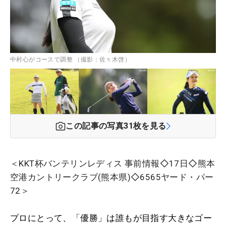
中村心がコースで調整 （撮影：佐々木啓）
この記事の写真
31
枚を見る
＜KKT杯バンテリンレディス 事前情報◇17日◇熊本
空港カントリークラブ(熊本県)◇6565ヤード・パー
72＞
プロにとって、「優勝」は誰もが目指す大きなゴー