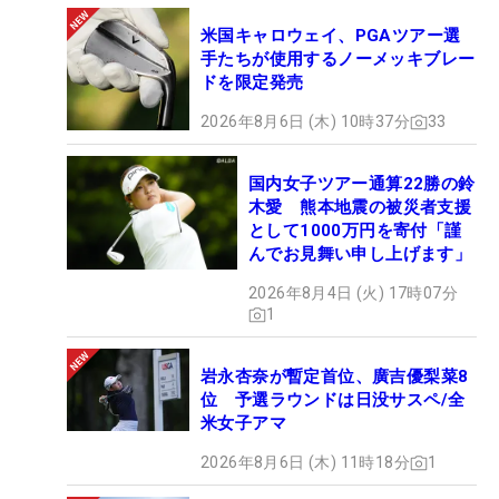
米国キャロウェイ、PGAツアー選
手たちが使用するノーメッキブレー
ドを限定発売
2026年8月6日 (木) 10時37分
33
国内女子ツアー通算22勝の鈴
木愛 熊本地震の被災者支援
として1000万円を寄付「謹
んでお見舞い申し上げます」
2026年8月4日 (火) 17時07分
1
岩永杏奈が暫定首位、廣吉優梨菜8
位 予選ラウンドは日没サスペ/全
米女子アマ
2026年8月6日 (木) 11時18分
1