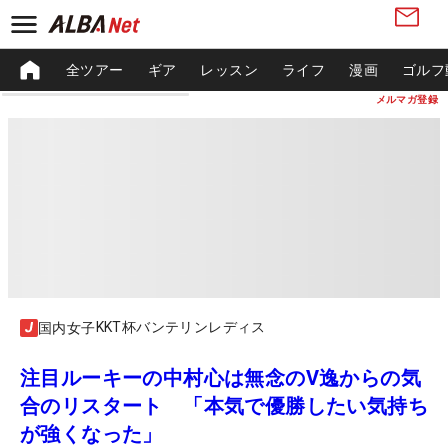
全ツアー
ギア
レッスン
ライフ
漫画
ゴルフ
メルマガ登録
KKT杯バンテリンレディス
国内女子
注目ルーキーの中村心は無念のV逸からの気
合のリスタート 「本気で優勝したい気持ち
が強くなった」