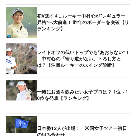
感じて自信をなくしていた」と心はざわつき始めて
いた。そんな弱気の虫を自ら抑え込んでの優勝争
初V逃すも…ルーキー中村心が“レギュラー
い。「プレーオフも経験できたし、すごく勉強にな
昇格”へ大前進！ 昨年のボーダーを突破【リ
った。気持ちは前向きになれました」。優勝にはあ
ランキング】
と一歩届かなかったが、この世界で戦っていく自信
という大きな武器を手にすることができた。
レイドオフの低いトップでも“あおらない”！
今大会はこれまでの3試合と同じく主催者推薦で出
中村心の「寄り道がない」下ろし方と
は？【注目ルーキーのスイング診断】
場予定だったが、前週の3位タイ以内の資格による
出場に‟格上げ”。暫定リランキング5位に浮上した
19歳は女子ゴルフ大国・熊本でも爪あとをしっかり
残すつもりだ。「セカンド地点にバンカーや木があ
一緒にお酒を飲みたい女子プロは？ 1位～1
0位を発表【ランキング】
って、ピンポイントに狙っていかないといけない。
グリーンも硬くて、速い。フェアウェイも硬いし、
難しいコースだと思います」。初めて挑む熊本空港
CCだが、正確なショットがルーキーの生命線。狙い
日本勢12人が出場！ 米国女子ツアー初日
を定めたピンポイントショットは望むところだ。
の組み合わせ