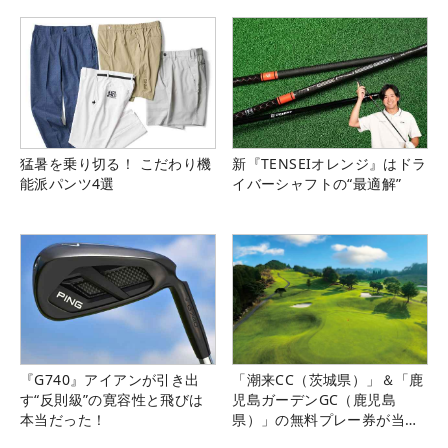
猛暑を乗り切る！ こだわり機
新『TENSEIオレンジ』はドラ
能派パンツ4選
イバーシャフトの“最適解”
『G740』アイアンが引き出
「潮来CC（茨城県）」＆「鹿
す“反則級”の寛容性と飛びは
児島ガーデンGC（鹿児島
本当だった！
県）」の無料プレー券が当た
る！！