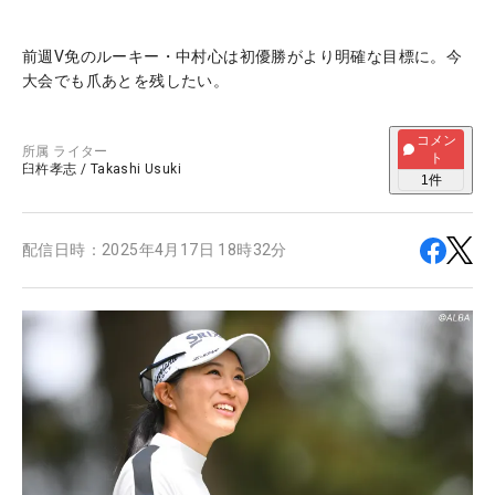
前週V免のルーキー・中村心は初優勝がより明確な目標に。今
大会でも爪あとを残したい。
コメン
所属
ライター
ト
臼杵孝志
/
Takashi Usuki
1
件
配信日時：
2025年4月17日 18時32分