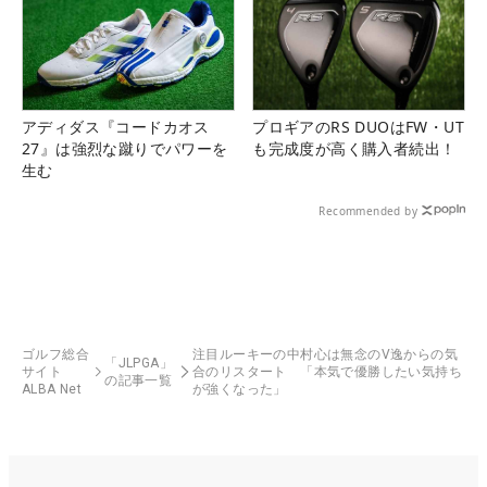
アディダス『コードカオス
プロギアのRS DUOはFW・UT
27』は強烈な蹴りでパワーを
も完成度が高く購入者続出！
生む
Recommended by
ゴルフ総合
注目ルーキーの中村心は無念のV逸からの気
「JLPGA」
サイト
合のリスタート 「本気で優勝したい気持ち
の記事一覧
ALBA Net
が強くなった」