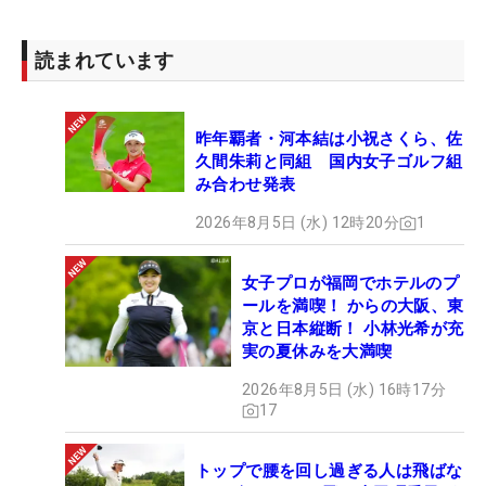
読まれています
昨年覇者・河本結は小祝さくら、佐
久間朱莉と同組 国内女子ゴルフ組
み合わせ発表
2026年8月5日 (水) 12時20分
1
女子プロが福岡でホテルのプ
ールを満喫！ からの大阪、東
京と日本縦断！ 小林光希が充
実の夏休みを大満喫
2026年8月5日 (水) 16時17分
17
トップで腰を回し過ぎる人は飛ばな