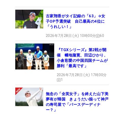
古家翔香がタイ記録の「63」→女
子OP予選突破 自己最高の4位に
「うれしい！」
2026年7月28日 (火) 10時00分
60
『TGXシリーズ』第2戦が開
催 幡地隆寛、田辺ひかり、
小倉彩愛の中国四国チームが
勝利「最高です」
2026年7月28日 (火) 17時30分
1
無念の「全英女子」を終えた山下美
夢有が帰国 きょうだい揃って神戸
の寿司屋で「バースデーディナ
ー？」