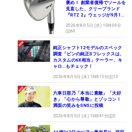
褒め！ 創業者復帰でソールを
見直した、クリーブランド
『RTZ 2』ウェッジが9月12
日デビュー
2026年8月5日 (水) 15時09分
60
純正シャフト12モデルのスペック
調査「ピンの純正Sフレックスは、
カスタムの6X相当」テーラー、キ
ャロ…もチェック！
2026年8月5日 (水) 16時15分
13
六車日那乃「本当に素敵」「大好
き」「心から尊敬」とゾッコン！
満面の笑みをSNSに投稿
2026年8月5日 (水) 16時41分
5