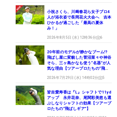
小祝さくら、川﨑春花ら女子プロ4
人が浴衣姿で長岡花火大会へ 吉本
ひかるが過ごした「最高の夏休
み！」
2026年8月5日 (水) 12時36分
6
20年前のモデルが静かなブーム!?
飛ばし屋に変貌した菅沼菜々や神谷
そら、三ヶ島かなも使う“名器”が人
気な理由【ツアープロたちの“飛ば
しギア”】
2026年7月29日 (水) 14時02分
5
皆吉愛寿香は『L』シャフトで11yd
アップ 永井花奈、尾関彩美悠も選
ぶしなりシャフトの効果【ツアープ
ロたちの“飛ばしギア”】