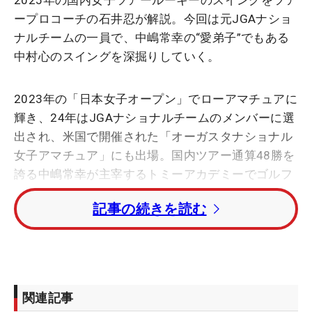
2025年の国内女子ツアールーキーのスイングをツア
ープロコーチの石井忍が解説。今回は元JGAナショ
ナルチームの一員で、中嶋常幸の“愛弟子”でもある
中村心のスイングを深掘りしていく。
2023年の「日本女子オープン」でローアマチュアに
輝き、24年はJGAナショナルチームのメンバーに選
出され、米国で開催された「オーガスタナショナル
女子アマチュア」にも出場。国内ツアー通算48勝を
誇る中嶋常幸が主宰するトミーアカデミーでゴルフ
を学び、JLPGAプロテストでは2度目の挑戦で見事
記事の続きを読む
合格を果たした。
そんな中村は手首を使わずに体で始動し、手元を持
ち上げる動作がないため、レイドオフの低いトップ
スイングになっている。そこからダウンスイングで
関連記事
「寄り道がない。シャフトが倒れずに、ボールへの