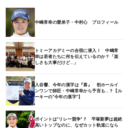
コンタクトがいいスイングです」と石井は語る。
中嶋常幸の愛弟子・中村心 プロフィール
トミーアカデミーの合宿に潜入！ 中嶋常
幸は若者たちに何を伝えているのか？「楽
しさも大事だけど…」
入谷響、今年の漢字は『喜』 初ホールイ
ンワンで師匠・中嶋常幸から予言も…？【ル
トップでシャフトが飛球線よりも左に向いている （撮影：田中宏幸）
ーキーの“今年の漢字”】
レイドオフというのは、トップスイングのときにシ
ャフトが飛球線よりも左に向くこと。インサイドか
ポイントは”リレー競争”？ 平塚新夢は超絶
高いトップなのに、なぜカット軌道になら
ら下ろしやすくなる半面、「あおりやすくなりま