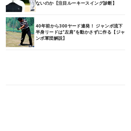
ないのか【注目ルーキースイング診断】
す」。クラブが下から入ると、ボールが急激に左に
曲がるチーピンが出たり、アイアンではダフリやト
ップにつながる。
40年前から300ヤード連発！ ジャンボ流下
半身リードは“左肩”を動かさずに作る【ジャ
中村がそうならないのは「クラブをタテに使って下
ンボ軍団解説】
ろしている」から。中村は切り返しでシャフトを少
し立てていき、振り遅れを防いでいる。同時に「い
い意味で右サイドが高い状態」と肩と腰のラインが
右に倒れず水平回転していく。