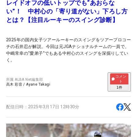
レイドオフの低いトップでも“あおらな
い”！ 中村心の「寄り道がない」下ろし方
とは？【注目ルーキーのスイング診断】
2025年の国内女子ツアールーキーのスイングをツアープロコー
チの石井忍が解説。今回は元JGAナショナルチームの一員で、
中嶋常幸の“愛弟子”でもある中村心のスイングを深掘りしてい
く。
コメン
所属
ALBA Net編集部
ト
高木 彩音
/
Ayane Takagi
1
件
配信日時：
2025年3月17日 12時30分