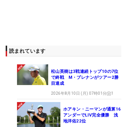
「いい意味で右サイドが高い」右肩の位置に注目 （撮影：田中宏幸）
読まれています
松山英樹は3戦連続トップ10の7位
で終戦 M・ブレナンがツアー2勝
目達成
2026年8月10日 (月) 07時01分
1
ホアキン・ニーマンが通算16
アンダーでLIV完全優勝 浅
「いい意味で右サイドが高い」右肩の位置に注目 （撮影：田中宏幸）
地洋佑22位