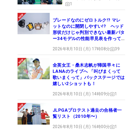
1
ブレードなのにゼロトルク!? マレ
ットなのに開閉しやすい!? ヘッド
形状だけじゃ判別できない最新パタ
ー34モデルの性能早見表を作って
みた #ギアカタログ2026
2026年8月10日 (月) 17時08分
39
全英女王・桑木志帆が帰国早々に
LANAのライブへ 「叫びまくって
歌いまくって」バックステージでは
嬉しい2ショットも！
2026年8月10日 (月) 14時09分
1
JLPGAプロテスト過去の合格者一
覧リスト（2010年〜）
2026年8月10日 (月) 16時00分
1