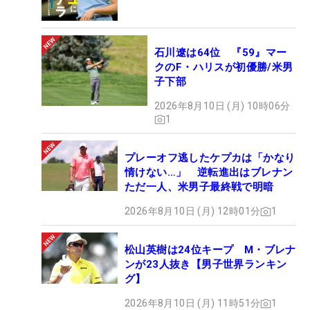
ッドがレベルに入りやすく、あおらず、打ち込みす
ぎず、安定したショットにつながっている。
石川遼は64位 『59』マー
■石井忍（いしい・しのぶ）1974年生まれ、千葉県
クのF・ハリスが初優勝/米男
出身。東京学館浦安高等学校、日本大学のゴルフ部
子下部
で腕を磨き、98年プロテスト合格。2010年にツア
2026年8月10日 (月) 10時06分
ープロコーチとして活動を始め、多くの男女ツアー
1
プロを指導。また「エースゴルフクラブ」を主宰
し、アマチュアへの指導にも力を入れている。
プレーオフ逃したケプカは「かなり
情けない…」 逆転進出はブレナン
ただ一人、米男子最終戦で明暗
2026年8月10日 (月) 12時01分
1
松山英樹は24位キープ M・ブレナ
ンが23人抜き【男子世界ランキン
グ】
2026年8月10日 (月) 11時51分
1