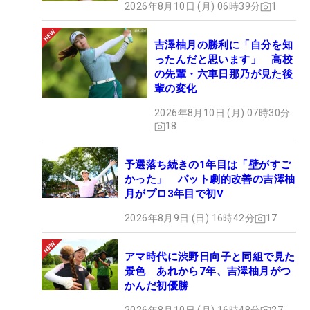
2026年8月10日 (月) 06時39分
1
吉澤柚月の勝利に「自分を知
ったんだと思います」 高校
の先輩・六車日那乃が見た後
輩の変化
2026年8月10日 (月) 07時30分
18
予選落ち続きの1年目は「壁がすご
かった」 パット劇的改善の吉澤柚
月がプロ3年目で初V
2026年8月9日 (日) 16時42分
17
アマ時代に渋野日向子と同組で見た
景色 あれから7年、吉澤柚月がつ
かんだ初優勝