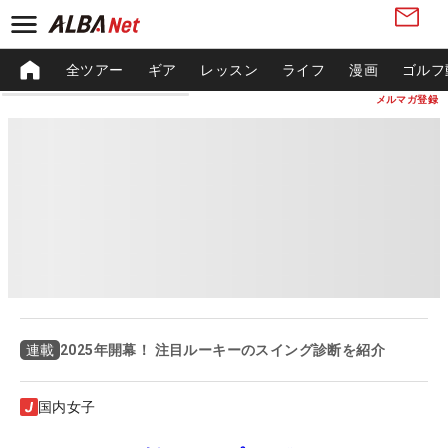
全ツアー
ギア
レッスン
ライフ
漫画
ゴルフ
メルマガ登録
2025年開幕！ 注目ルーキーのスイング診断を紹介
連載
国内女子