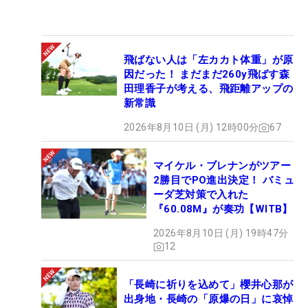
飛ばない人は「左カカト体重」が原
因だった！ まだまだ260y飛ばす森
田理香子が考える、飛距離アップの
新常識
2026年8月10日 (月) 12時00分
67
マイケル・ブレナンがツアー
2勝目でPO進出決定！ バミュ
ーダ芝対策で入れた
『60.08M』が奏功【WITB】
2026年8月10日 (月) 19時47分
12
「長崎に祈りを込めて」櫻井心那が
出身地・長崎の「原爆の日」に哀悼