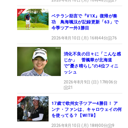
2026年8月10日 (月) 16時48分
27
ベテラン助言で『V1X』復帰が奏
功 鳥海颯汰が記録更新「63」で
今季ツアー外3勝目
2026年8月10日 (月) 16時44分
76
消化不良の日々に「こんな感
じか」 菅楓華が北海道
で“憂さ晴らし”の4位フィニ
ッシュ
2026年8月9日 (日) 17時06分
21
17歳で欧州女子ツアー4勝目！ ア
ンナ・ファンは、キャロウェイの何
を使ってる？【WITB】
2026年8月10日 (月) 18時00分
9