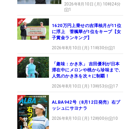
2026年8月10日 (月) 10時24分
1
1620万円上乗せの吉澤柚月が11位
に浮上 菅楓華が1位をキープ【女
子賞金ランキング】
2026年8月10日 (月) 11時30分
1
「趣味：かき氷」 吉田優利が日本
滞在中にメロンや桃から珍味まで、
人気のかき氷を次々に制覇！
「いい意味で右サイドが高い」右肩の位置に注目 （撮影：田中宏幸）
2026年8月10日 (月) 13時53分
17
一般的には右肩が高い位置にあると、上半身が開く
動きにつながり「球がつかまらなくてスライスして
ALBA942号（8月12日発売）右プ
しまう人には、少しネガティブなイメージ」が持た
ッシュにサヨナラ
れやすい。しかし、「ショットメーカーにはこの右
2026年8月10日 (月) 12時00分
10
サイドの高さがある人が多い」。ボールに対してヘ