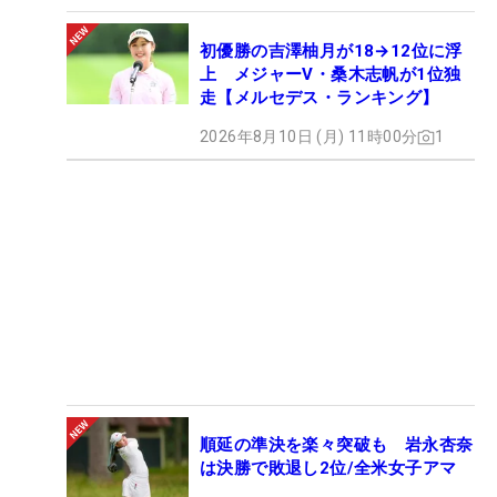
初優勝の吉澤柚月が18→12位に浮
上 メジャーV・桑木志帆が1位独
走【メルセデス・ランキング】
2026年8月10日 (月) 11時00分
1
順延の準決を楽々突破も 岩永杏奈
は決勝で敗退し2位/全米女子アマ