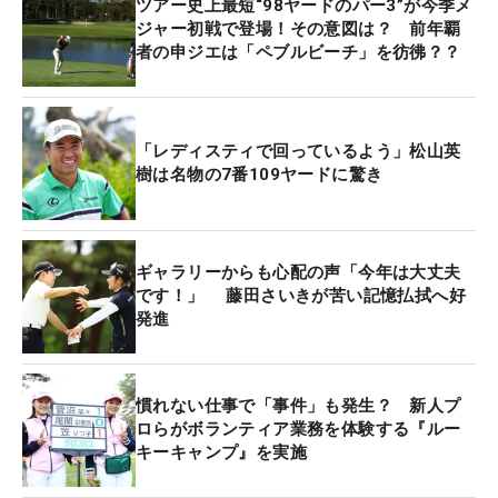
ツアー史上最短“98ヤードのパー3”が今季メ
ジャー初戦で登場！その意図は？ 前年覇
者の申ジエは「ペブルビーチ」を彷彿？？
「レディスティで回っているよう」松山英
樹は名物の7番109ヤードに驚き
ギャラリーからも心配の声「今年は大丈夫
です！」 藤田さいきが苦い記憶払拭へ好
発進
慣れない仕事で「事件」も発生？ 新人プ
ロらがボランティア業務を体験する『ルー
キーキャンプ』を実施