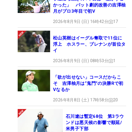
かった」 パット劇的改善の吉澤柚
月がプロ3年目で初V
2026年8月9日 (日) 16時42分
17
松山英樹はイーグル奪取で11位に
浮上 ホスラー、ブレナンが首位タ
イ
2026年8月9日 (日) 08時53分
1
「欲が出せない」コースだからこ
そ 吉澤柚月は“鬼門”の決勝Rで初
Vなるか
2026年8月8日 (土) 17時58分
20
石川遼は暫定68位 第3ラウ
ンドは悪天候の影響で順延/
米男子下部