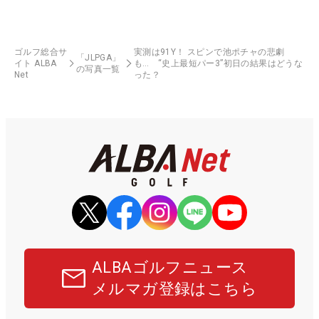
ゴルフ総合サ
実測は91Y！ スピンで池ポチャの悲劇
「JLPGA」
イト ALBA
も… “史上最短パー3”初日の結果はどうな
の写真一覧
Net
った？
ALBAゴルフニュース
メルマガ登録はこちら