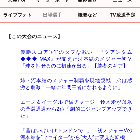
ライブフォト
出場選手
概要など
TV放送予定
【この大会のニュース】
優勝スコア“+1”のタフな戦い 『クアンタム
◆◆◆ MAX』が支えた河本結のメジャー初Ｖ
「球を押せるのに初速が出る」【勝者のギア】
姉・河本結のメジャー制覇を現地観戦 弟は感
激と刺激「一緒に年間王者になれるように」
エース＆イーグルで猛チャージ 鈴木愛が薄氷
の予選通過から2位「劇的にジャンプアップでき
た」
「昔はいけいけドンドンで…」 初メジャーVの
河本結を“ファイター”から“大人”に変えた転機