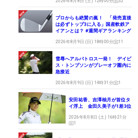
2026年8月8日 (土) 12時00分
32
プロからも絶賛の嵐！ 「発売直後
は必ずトップ3に入る」国産軟鉄ア
イアンとは？ #週間ギアランキング
2026年8月9日 (日) 18時00分
11
雪辱へアルバトロス一発！ デイビ
ス・トンプソンがプレーオフ圏内に
急接近
2026年8月9日 (日) 14時31分
1
安田祐香、吉澤柚月が首位タ
イ浮上 金田久美子が1差3位
2026年8月8日 (土) 16時21分
1