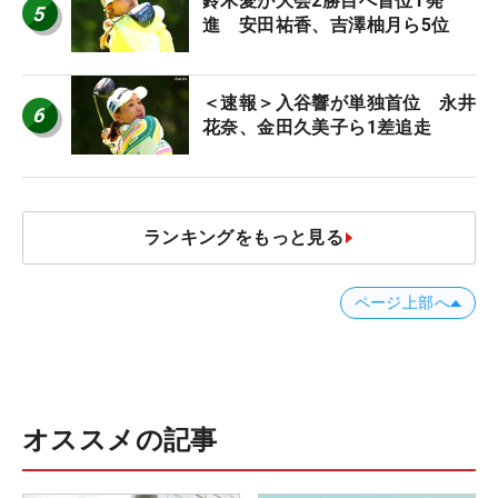
鈴木愛が大会2勝目へ首位T発
5
進 安田祐香、吉澤柚月ら5位
＜速報＞入谷響が単独首位 永井
6
花奈、金田久美子ら1差追走
ランキングをもっと見る
ページ上部へ
オススメの記事