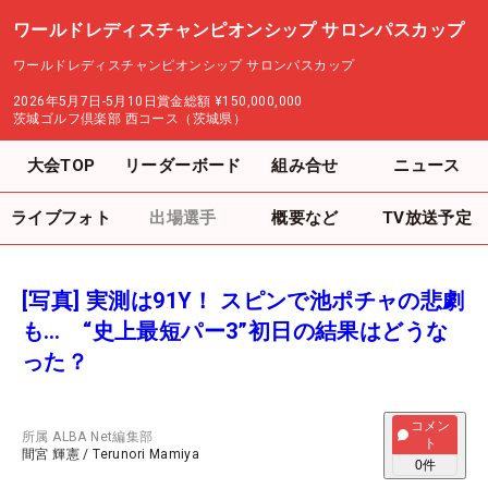
ワールドレディスチャンピオンシップ サロンパスカップ
ワールドレディスチャンピオンシップ サロンパスカップ
2026年5月7日-5月10日
賞金総額
¥150,000,000
茨城ゴルフ倶楽部 西コース（茨城県）
大会TOP
リーダーボード
組み合せ
ニュース
ライブフォト
出場選手
概要など
TV放送予定
[写真] 実測は91Y！ スピンで池ポチャの悲劇
も… “史上最短パー3”初日の結果はどうな
った？
コメン
所属
ALBA Net編集部
ト
間宮 輝憲
/
Terunori Mamiya
0
件