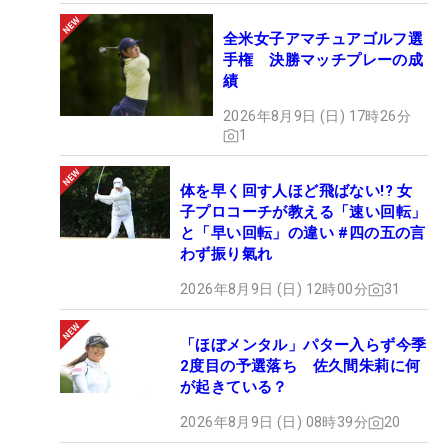
全米女子アマチュアゴルフ選
手権 決勝マッチプレーの成
績
2026年8月9日 (日) 17時26分
1
体を早く回す人ほど飛ばない!? 女
子プロコーチが教える「速い回転」
と「早い回転」の違い #四の五の言
わず振り氣れ
2026年8月9日 (日) 12時00分
31
「ほぼメンタル」パター入らず今季
2度目の予選落ち 佐久間朱莉に何
が起きている？
2026年8月9日 (日) 08時39分
20