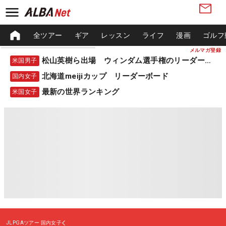
全ツアー
ギア
レッスン
ライフ
漫画
ゴルフ
メルマガ登録
松山英樹ら出場 ウィンダム選手権のリーダーボード
米国男子
北海道meijiカップ リーダーボード
国内女子
最新の世界ランキング
米国女子
JLPGAツアー
国内女子