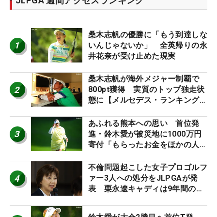
JLPGA 週間アクセスランキング
桑木志帆の優勝に「もう到達しな
1
いんじゃないか」 全英帰りの永
井花奈が受け止めた現実
桑木志帆が海外メジャー制覇で
2
800pt獲得 実質のトップ独走状
態に【メルセデス・ランキング番
外編】
あふれる熊本への思い 首位発
3
進・鈴木愛が被災地に1000万円
寄付「もらったお金をほかの人
に」
不倫問題起こした女子プロゴルフ
4
ァー3人への処分をJLPGAが発
表 栗永遼キャディは9年間の立
ち入り禁止