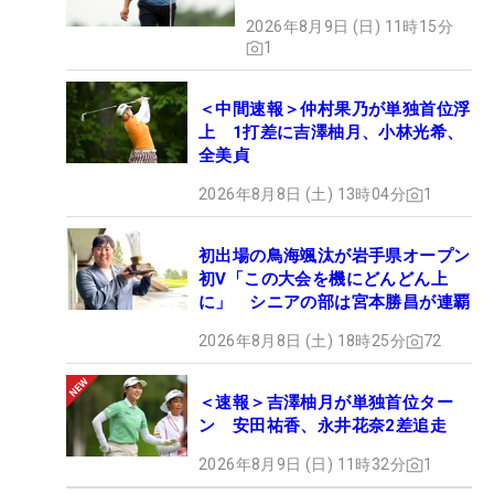
2026年8月9日 (日) 11時15分
1
＜中間速報＞仲村果乃が単独首位浮
上 1打差に吉澤柚月、小林光希、
全美貞
2026年8月8日 (土) 13時04分
1
初出場の鳥海颯汰が岩手県オープン
初V「この大会を機にどんどん上
に」 シニアの部は宮本勝昌が連覇
2026年8月8日 (土) 18時25分
72
＜速報＞吉澤柚月が単独首位ター
ン 安田祐香、永井花奈2差追走
2026年8月9日 (日) 11時32分
1