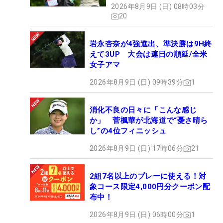
2026年8月9日 (日) 08時03分
20
岩永杏奈が4強進出、準決勝は9H終
えて3UP 大会は連日の順延/全米
女子アマ
2026年8月9日 (日) 09時39分
1
消化不良の日々に「こんな感じ
か」 菅楓華が北海道で“憂さ晴ら
し”の4位フィニッシュ
2026年8月9日 (日) 17時06分
21
2組7名以上のプレーに使える！対
象コース限定4,000円分クーポン配
布中！
2026年8月9日 (日) 06時00分
1