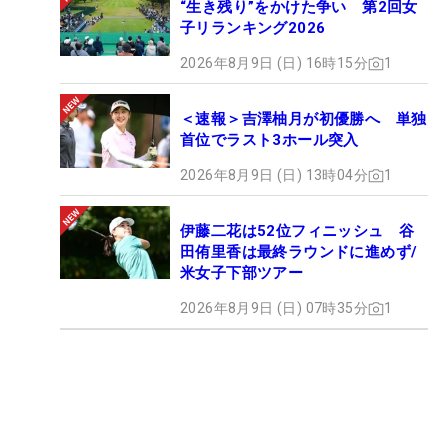
“生き残り”をかけた争い 第2回女
子リランキング2026
2026年8月9日 (日) 16時15分
1
＜速報＞吉澤柚月が初優勝へ 単独
首位でラスト3ホール突入
2026年8月9日 (日) 13時04分
1
伊藤二花は52位フィニッシュ 谷
田侑里香は最終ラウンドに進めず/
米女子下部ツアー
2026年8月9日 (日) 07時35分
1