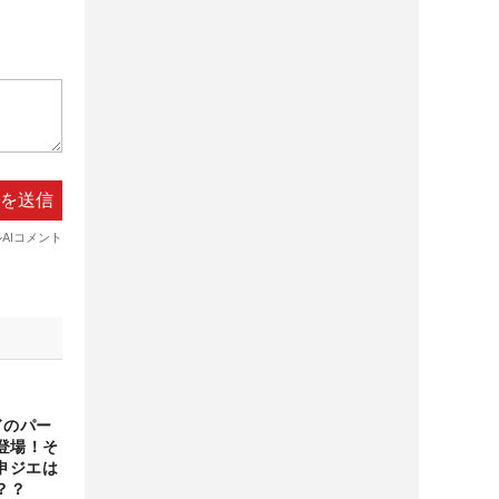
ドのパー
登場！そ
申ジエは
？？