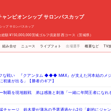
チャンピオンシップ サロンパスカップ
シップ サロンパスカップ
金総額
¥150,000,000
茨城ゴルフ倶楽部 西コース（茨城県）
組み合せ
ニュース
ライブフォト
出場選手
概要など
TV
タフな戦い 『クアンタム ◆◆◆ MAX』が支えた河本結のメ
に初速が出る」【勝者のギア】
ー制覇を現地観戦 弟は感激と刺激「一緒に年間王者になれ
猛チャージ 鈴木愛が薄氷の予選通過から2位「劇的にジャ