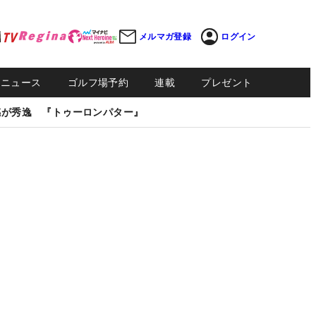
メルマガ登録
ログイン
Sニュース
ゴルフ場予約
連載
プレゼント
感が秀逸 『トゥーロンパター』