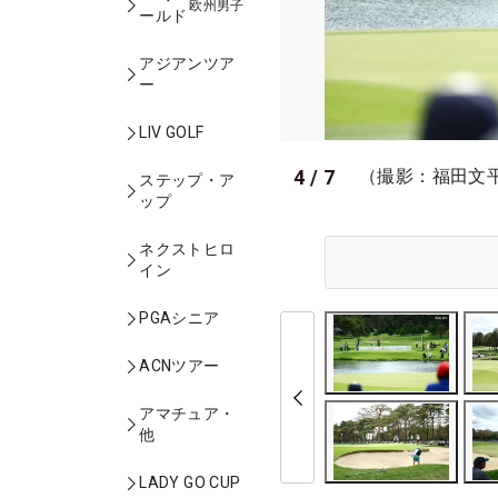
欧州男子
ールド
アジアンツア
ー
LIV GOLF
4
/
7
（撮影：福田文
ステップ・ア
ップ
ネクストヒロ
イン
PGAシニア
ACNツアー
アマチュア・
他
LADY GO CUP