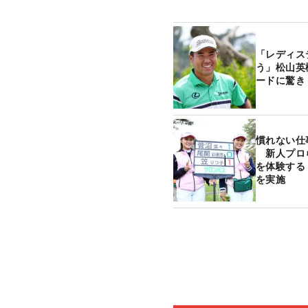
「レディス
う」松山英
ードに驚き
慣れない仕
新人プロ
を体験する
を実施