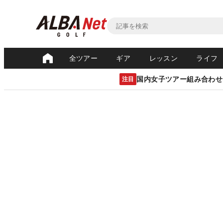
全ツアー
ギア
レッスン
ライフ
国内女子ツアー組み合わせ
注目