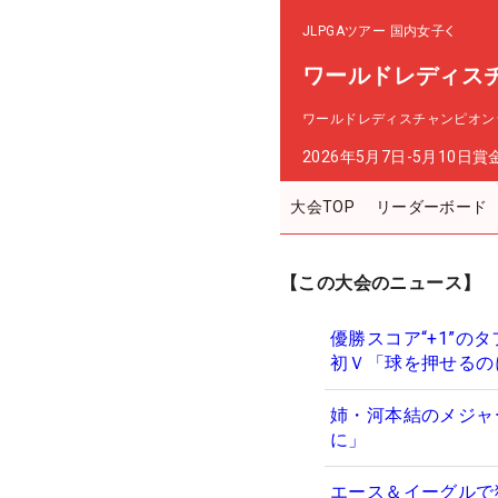
JLPGAツアー
国内女子
ワールドレディス
ワールドレディスチャンピオン
2026年5月7日-5月10日
賞
大会TOP
リーダーボード
【この大会のニュース】
優勝スコア“+1”の
初Ｖ「球を押せるの
姉・河本結のメジャ
に」
エース＆イーグルで