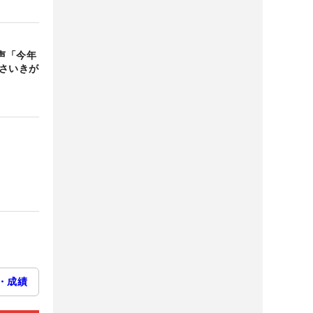
声「今年
さいきが
・成績