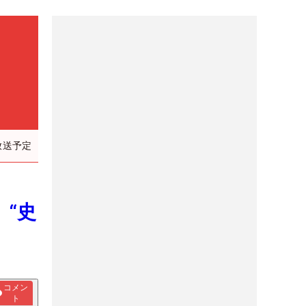
放送予定
 “史
コメン
ト