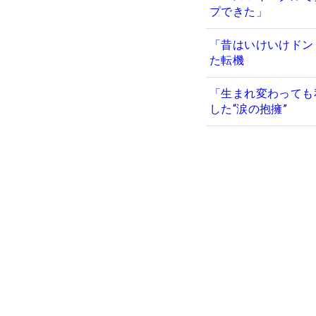
プできた」
「昔はいけいけドン
た転機
「生まれ変わっても
した“涙の抱擁”