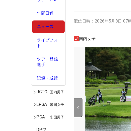
年間日程
配信日時：
2026年5月8日 07
ニュース
国内女子
ライブフォ
ト
ツアー登録
選手
記録・成績
JGTO
国内男子
LPGA
米国女子
PGA
米国男子
DPワ