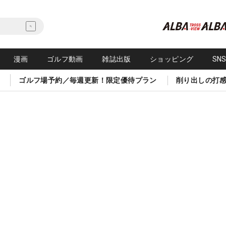
漫画
ゴルフ動画
雑誌出版
ショッピング
SN
ゴルフ場予約／毎週更新！限定優待プラン
削り出しの打