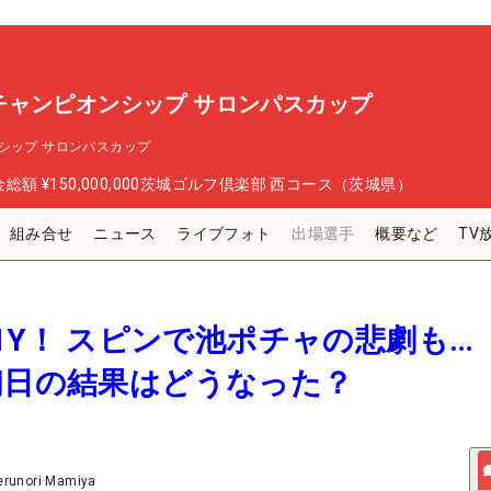
チャンピオンシップ サロンパスカップ
シップ サロンパスカップ
金総額
¥150,000,000
茨城ゴルフ倶楽部 西コース（茨城県）
組み合せ
ニュース
ライブフォト
出場選手
概要など
TV
91Y！ スピンで池ポチャの悲劇も…
初日の結果はどうなった？
erunori Mamiya