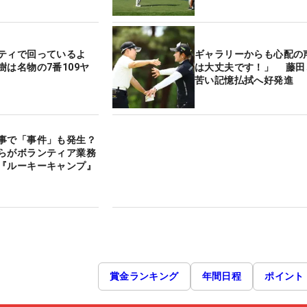
ティで回っているよ
ギャラリーからも心配の
樹は名物の7番109ヤ
は大丈夫です！」 藤田
苦い記憶払拭へ好発進
事で「事件」も発生？
らがボランティア業務
『ルーキーキャンプ』
賞金ランキング
年間日程
ポイント