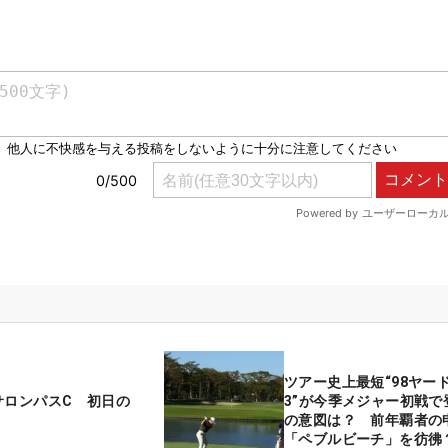
ツアー史上最短“98ヤー
サロンパスC 初日の
3”が今季メジャー初戦で
の意図は？ 前年覇者の
「ペブルビーチ」を彷彿