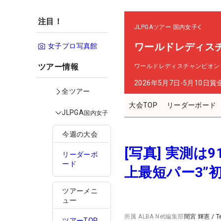
注目！
JLPGAツアー
国内女子
ワールドレディス
女子プロ写真館
ツアー情報
ワールドレディスチャンピオン
2026年5月7日-5月10日
賞
全ツアー
大会TOP
リーダーボード
JLPGA
国内女子
今週の大会
[写真] 実測は
リーダーボ
ード
上最短パー3”
ツアーメニ
ュー
所属
ALBA Net編集部
間宮 輝憲
/
T
ツアーTOP