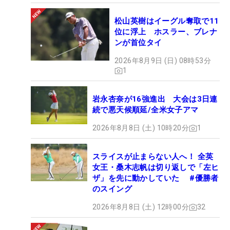
松山英樹はイーグル奪取で11
位に浮上 ホスラー、ブレナ
ンが首位タイ
2026年8月9日 (日) 08時53分
1
岩永杏奈が16強進出 大会は3日連
続で悪天候順延/全米女子アマ
2026年8月8日 (土) 10時20分
1
スライスが止まらない人へ！ 全英
女王・桑木志帆は切り返しで「左ヒ
ザ」を先に動かしていた #優勝者
のスイング
2026年8月8日 (土) 12時00分
32