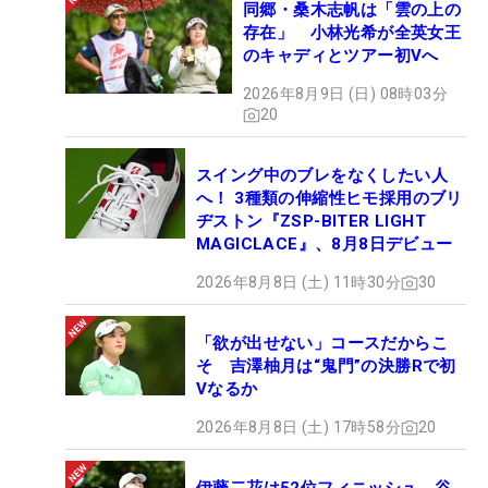
同郷・桑木志帆は「雲の上の
存在」 小林光希が全英女王
のキャディとツアー初Vへ
2026年8月9日 (日) 08時03分
20
スイング中のブレをなくしたい人
へ！ 3種類の伸縮性ヒモ採用のブリ
ヂストン『ZSP-BITER LIGHT
MAGICLACE』、8月8日デビュー
2026年8月8日 (土) 11時30分
30
「欲が出せない」コースだからこ
そ 吉澤柚月は“鬼門”の決勝Rで初
Vなるか
2026年8月8日 (土) 17時58分
20