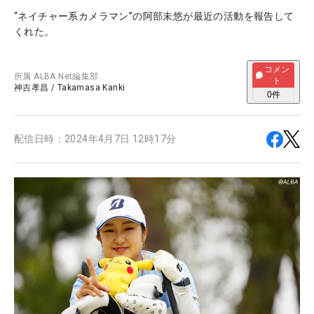
“ネイチャー系カメラマン”の阿部未悠が最近の活動を報告して
くれた。
コメン
所属
ALBA Net編集部
ト
神吉孝昌
/
Takamasa Kanki
0
件
配信日時：
2024年4月7日 12時17分