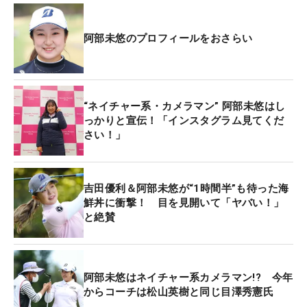
られてしまって。あとはオジロワシとオオワシを撮
りに行きました」
阿部未悠のプロフィールをおさらい
一方、人を被写体として撮影することは減ってしま
ったという。「（仲のいい）吉田優利が（米ツアー
参戦で）いなくなってしまって。でも人を撮ること
“ネイチャー系・カメラマン” 阿部未悠はし
も好きになってきた。まだ勉強中ですけど、人はな
っかりと宣伝！「インスタグラム見てくだ
さい！」
かなか難しいです」。
ズバリ聞いてみた。阿部にとって写真撮影とは？
吉田優利＆阿部未悠が“1時間半”も待った海
「趣味ですけど、自分の中では大事にしているも
鮮丼に衝撃！ 目を見開いて「ヤバい！」
の。こういう風に撮りたいとか考える時間がすごく
と絶賛
好き。集中力や諦めない気持ちが大事なところは、
ゴルフと通ずるかな」。もし優勝賞金が手に入った
ら、カメラではなくプロカメラマンが使う単焦点の
阿部未悠はネイチャー系カメラマン!? 今年
レンズが欲しいとのことだ。
からコーチは松山英樹と同じ目澤秀憲氏