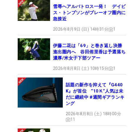
雪辱へアルバトロス一発！ デイビ
ス・トンプソンがプレーオフ圏内に
急接近
2026年8月9日 (日) 14時31分
1
伊藤二花は「69」と巻き返し決勝
進出圏内へ 谷田侑里香は予選落ち
濃厚/米女子下部ツアー
2026年8月8日 (土) 10時15分
1
話題の新作を抑えて『G440
K』が首位 “10Ｋ”人気は未
だに継続中 #週間ギアランキ
ング
2026年8月8日 (土) 18時00分
11