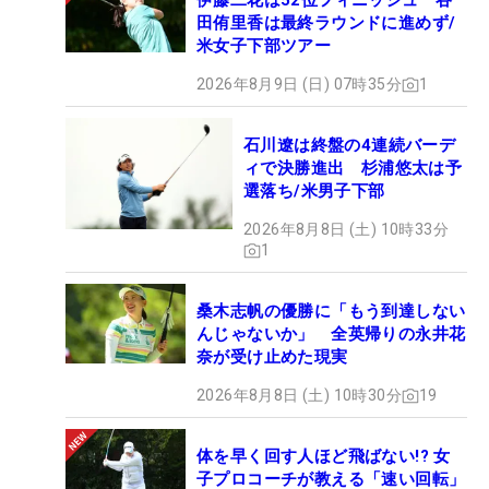
伊藤二花は52位フィニッシュ 谷
田侑里香は最終ラウンドに進めず/
米女子下部ツアー
2026年8月9日 (日) 07時35分
1
石川遼は終盤の4連続バーデ
ィで決勝進出 杉浦悠太は予
選落ち/米男子下部
2026年8月8日 (土) 10時33分
1
桑木志帆の優勝に「もう到達しない
んじゃないか」 全英帰りの永井花
奈が受け止めた現実
2026年8月8日 (土) 10時30分
19
体を早く回す人ほど飛ばない!? 女
子プロコーチが教える「速い回転」