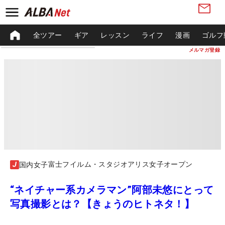
全ツアー
ギア
レッスン
ライフ
漫画
ゴルフ
メルマガ登録
富士フイルム・スタジオアリス女子オープン
国内女子
“ネイチャー系カメラマン”阿部未悠にとって
写真撮影とは？【きょうのヒトネタ！】