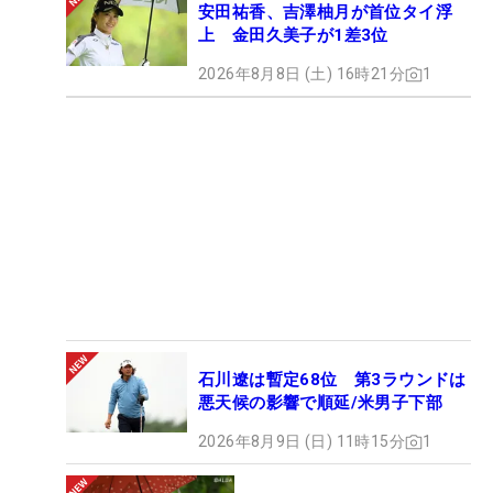
安田祐香、吉澤柚月が首位タイ浮
上 金田久美子が1差3位
2026年8月8日 (土) 16時21分
1
石川遼は暫定68位 第3ラウンドは
悪天候の影響で順延/米男子下部
2026年8月9日 (日) 11時15分
1