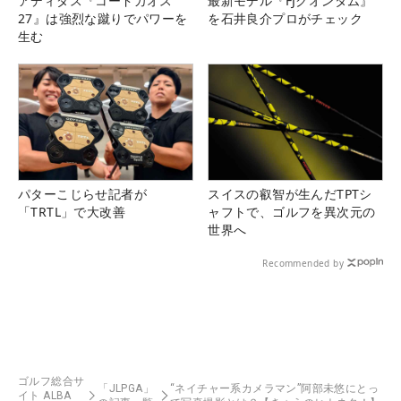
アディダス『コードカオス
最新モデル『FJクオンタム』
27』は強烈な蹴りでパワーを
を石井良介プロがチェック
生む
パターこじらせ記者が
スイスの叡智が生んだTPTシ
「TRTL」で大改善
ャフトで、ゴルフを異次元の
世界へ
Recommended by
ゴルフ総合サ
「JLPGA」
“ネイチャー系カメラマン”阿部未悠にとっ
イト ALBA