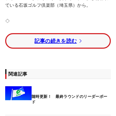
ている石坂ゴルフ倶楽部（埼玉県）から。
◇
2日目をトータル8アンダー・首位タイで終えたプラ
記事の続きを読む
チナ世代の阿部未悠。そんな彼女の趣味はなんとい
っても“写真撮影”だ。
オフの年末年始には、実家のある北海道で大きなレ
ンズをつけたカメラを担いで冬の森に入り、自然の
関連記事
動物たちを撮影。“ネイチャー系カメラマン”として
積極的に活動している。
随時更新！ 最終ラウンドのリーダーボー
「今年は例年通りフクロウを探しにいったのです
ド
が、いなくて。シマエナガ（小さな小鳥で雪の妖精
と呼ばれている）を一瞬見かけたのですけど、 逃げ