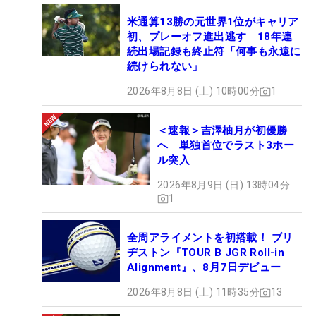
米通算13勝の元世界1位がキャリア
初、プレーオフ進出逃す 18年連
続出場記録も終止符「何事も永遠に
続けられない」
2026年8月8日 (土) 10時00分
1
＜速報＞吉澤柚月が初優勝
へ 単独首位でラスト3ホー
ル突入
2026年8月9日 (日) 13時04分
1
全周アライメントを初搭載！ ブリ
ヂストン『TOUR B JGR Roll-in
Alignment』、8月7日デビュー
2026年8月8日 (土) 11時35分
13