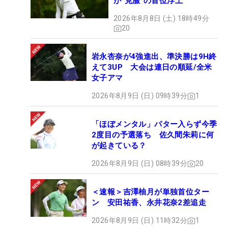
が“克服”の首位浮上
2026年8月8日 (土) 18時49分
20
岩永杏奈が4強進出、準決勝は9H終
えて3UP 大会は連日の順延/全米
女子アマ
2026年8月9日 (日) 09時39分
1
「ほぼメンタル」パター入らず今季
2度目の予選落ち 佐久間朱莉に何
が起きている？
2026年8月9日 (日) 08時39分
20
＜速報＞吉澤柚月が単独首位ター
ン 安田祐香、永井花奈2差追走
2026年8月9日 (日) 11時32分
1