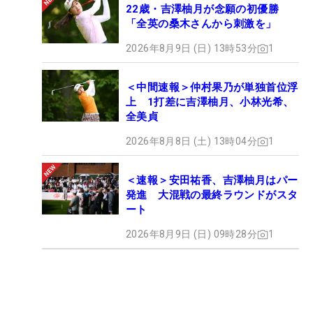
22歳・吉澤柚月が念願の初優勝
「全英の桑木さんから刺激を」
2026年8月9日 (日) 13時53分
1
＜中間速報＞仲村果乃が単独首位浮
上 1打差に吉澤柚月、小林光希、
全美貞
2026年8月8日 (土) 13時04分
1
＜速報＞安田祐香、吉澤柚月はパー
発進 大混戦の最終ラウンドがスタ
ート
2026年8月9日 (日) 09時28分
1