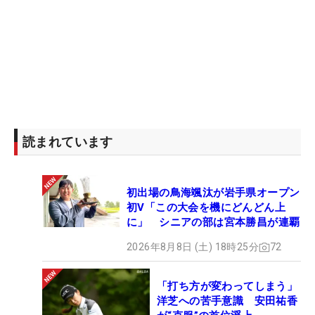
読まれています
初出場の鳥海颯汰が岩手県オープン
初V「この大会を機にどんどん上
に」 シニアの部は宮本勝昌が連覇
2026年8月8日 (土) 18時25分
72
「打ち方が変わってしまう」
洋芝への苦手意識 安田祐香