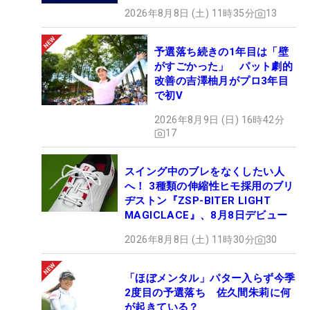
2026年8月8日 (土) 11時35分
13
予選落ち続きの1年目は「壁
がすごかった」 パット劇的
改善の吉澤柚月がプロ3年目
で初V
2026年8月9日 (日) 16時42分
17
スイング中のブレをなくしたい人
へ！ 3種類の伸縮性ヒモ採用のブリ
ヂストン『ZSP-BITER LIGHT
MAGICLACE』、8月8日デビュー
2026年8月8日 (土) 11時30分
30
「ほぼメンタル」パター入らず今季
2度目の予選落ち 佐久間朱莉に何
が起きている？