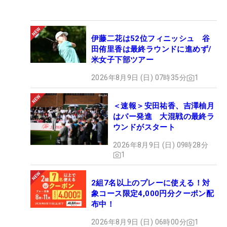
伊藤二花は52位フィニッシュ 谷
田侑里香は最終ラウンドに進めず/
米女子下部ツアー
2026年8月9日 (日) 07時35分
1
＜速報＞安田祐香、吉澤柚月
はパー発進 大混戦の最終ラ
ウンドがスタート
2026年8月9日 (日) 09時28分
1
2組7名以上のプレーに使える！対
象コース限定4,000円分クーポン配
布中！
2026年8月9日 (日) 06時00分
1