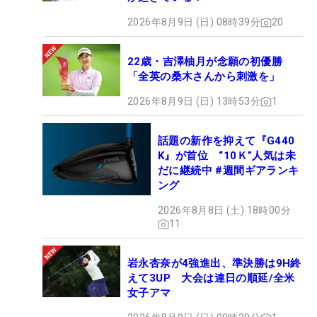
2026年8月9日 (日) 08時39分
20
22歳・吉澤柚月が念願の初優勝
「全英の桑木さんから刺激を」
2026年8月9日 (日) 13時53分
1
話題の新作を抑えて『G440
K』が首位 “10Ｋ”人気は未
だに継続中 #週間ギアランキ
ング
2026年8月8日 (土) 18時00分
11
岩永杏奈が4強進出、準決勝は9H終
えて3UP 大会は連日の順延/全米
女子アマ