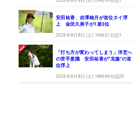
2026年8月9日 (日) 09時39分
1
安田祐香、吉澤柚月が首位タイ浮
上 金田久美子が1差3位
2026年8月8日 (土) 16時21分
1
「打ち方が変わってしまう」洋芝へ
の苦手意識 安田祐香が“克服”の首
位浮上
2026年8月8日 (土) 18時49分
20