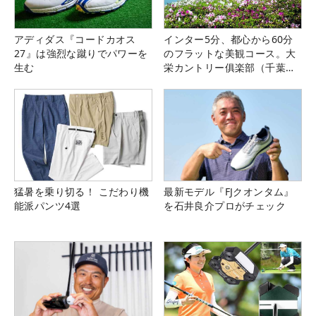
アディダス『コードカオス
インター5分、都心から60分
27』は強烈な蹴りでパワーを
のフラットな美観コース。大
生む
栄カントリー俱楽部（千葉
県）
猛暑を乗り切る！ こだわり機
最新モデル『FJクオンタム』
能派パンツ4選
を石井良介プロがチェック