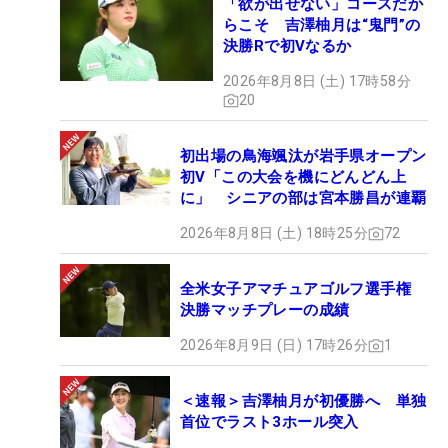
「欲が出せない」コースだか
らこそ 吉澤柚月は“鬼門”の
決勝Rで初Vなるか
2026年8月8日 (土) 17時58分
20
初出場の鳥海颯汰が岩手県オープン
初V「この大会を機にどんどん上
に」 シニアの部は宮本勝昌が連覇
2026年8月8日 (土) 18時25分
72
全米女子アマチュアゴルフ選手権
決勝マッチプレーの成績
2026年8月9日 (日) 17時26分
1
＜速報＞吉澤柚月が初優勝へ 単独
首位でラスト3ホール突入