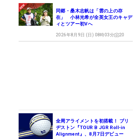
同郷・桑木志帆は「雲の上の存
在」 小林光希が全英女王のキャデ
ィとツアー初Vへ
2026年8月9日 (日) 08時03分
20
全周アライメントを初搭載！ ブリ
ヂストン『TOUR B JGR Roll-in
Alignment』、8月7日デビュー