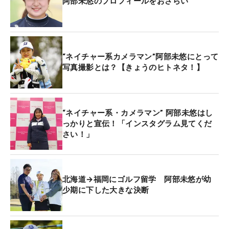
阿部未悠のプロフィールをおさらい
◆会場: フジフイルム スクエア内、富士フイルムフ
ォトサロン 東京 スペース3 〒107-0052 東京都港
区赤坂9丁目7番3号（東京ミッドタウン ミッドタウ
“ネイチャー系カメラマン”阿部未悠にとって
ン・ウェスト1F）
写真撮影とは？【きょうのヒトネタ！】
◆入館料: 無料
“ネイチャー系・カメラマン” 阿部未悠はし
っかりと宣伝！「インスタグラム見てくだ
さい！」
北海道→福岡にゴルフ留学 阿部未悠が幼
少期に下した大きな決断