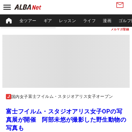
全ツアー
ギア
レッスン
ライフ
漫画
ゴルフ
メルマガ登録
富士フイルム・スタジオアリス女子オープン
国内女子
富士フイルム・スタジオアリス女子OPの写
真展が開催 阿部未悠が撮影した野生動物の
写真も