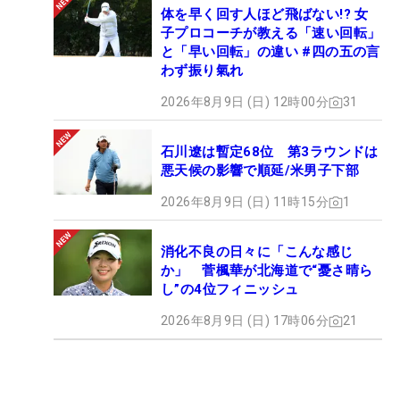
体を早く回す人ほど飛ばない!? 女
子プロコーチが教える「速い回転」
と「早い回転」の違い #四の五の言
わず振り氣れ
2026年8月9日 (日) 12時00分
31
石川遼は暫定68位 第3ラウンドは
悪天候の影響で順延/米男子下部
2026年8月9日 (日) 11時15分
1
消化不良の日々に「こんな感じ
か」 菅楓華が北海道で“憂さ晴ら
し”の4位フィニッシュ
2026年8月9日 (日) 17時06分
21