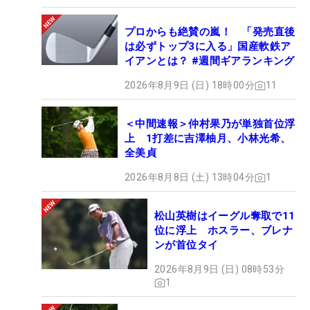
プロからも絶賛の嵐！ 「発売直後
は必ずトップ3に入る」国産軟鉄ア
イアンとは？ #週間ギアランキング
2026年8月9日 (日) 18時00分
11
＜中間速報＞仲村果乃が単独首位浮
上 1打差に吉澤柚月、小林光希、
全美貞
2026年8月8日 (土) 13時04分
1
松山英樹はイーグル奪取で11
位に浮上 ホスラー、ブレナ
ンが首位タイ
2026年8月9日 (日) 08時53分
1