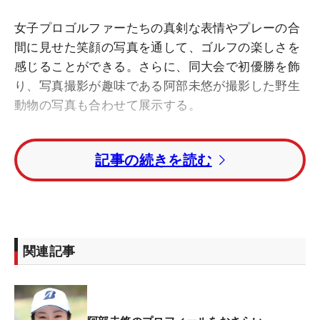
女子プロゴルファーたちの真剣な表情やプレーの合
間に見せた笑顔の写真を通して、ゴルフの楽しさを
感じることができる。さらに、同大会で初優勝を飾
り、写真撮影が趣味である阿部未悠が撮影した野生
動物の写真も合わせて展示する。
写真展の概要は以下の通りとなっている。
記事の続きを読む
◆写真展名：富士フイルムホールディングス株式会
社 企画写真展 「富士フイルム・スタジオアリス女
子オープン写真展 ～ワクワク、感動、みんなの笑
顔。～」
関連記事
◆開催期間：2024年7月5日(金)～25日(木)
10:00–19:00(最終日は16:00まで、入館は終了10分
前まで）会期中無休