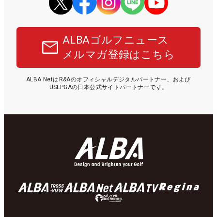
ALBAゴルフニュース
メルマガ登録はこちら
ALBA NetはR&Aのオフィシャルデジタルパートナー、および
USLPGAの日本公式サイトパートナーです。