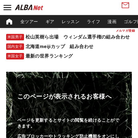
全ツアー
ギア
レッスン
ライフ
漫画
ゴルフ
メルマガ登録
松山英樹ら出場 ウィンダム選手権の組み合わせ
米国男子
北海道meijiカップ 組み合わせ
国内女子
最新の世界ランキング
米国女子
このページが表示されるお客様へ
ページを更新するとサイトの閲覧を続けることがで
きます。
広告ブロッカーやトラッキング防止機能をオンにし