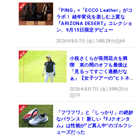
「PING」×「ECCO Leather」がコ
ラボ！ 経年変化を楽しむ上質な
『ARIZONA DESERT』コレクショ
ン、9月15日限定デビュー
2026年8月7日 (金) 14時28分
64
小祝さくらが長岡花火を満
喫 束の間のオフも最後は
「見るってすごく過酷だな
ぁ」【女子ツアーの“ヒトネ
タ”】
2026年8月7日 (金) 09時29分
19
「フワフワ」と「しっかり」の絶妙
なバランス！ 新しい『FJクオンタ
ム』は性能が“ど真ん中”のゴルフシ
ューズだった