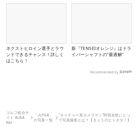
県）
ネクストヒロイン選手とラウ
新『TENSEIオレンジ』はドラ
ンドできるチャンス！詳しく
イバーシャフトの“最適解”
はこちら！
Recommended by
ゴルフ総合サ
「JLPGA」
“ネイチャー系カメラマン”阿部未悠にとっ
イト ALBA
の写真一覧
て写真撮影とは？【きょうのヒトネタ！】
Net