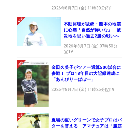
2026年8月7日 (金) 11時30分
1
不動裕理が故郷・熊本の地震
に心痛「自然が怖いな」 被
災地を思い過去2勝の戦いへ
2026年8月7日 (金) 07時50分
19
金田久美子がツアー通算500試合に
参戦！ プロ18年目の大記録達成に
「あんびりーばぼー」
2026年8月7日 (金) 11時25分
19
夏場の重いグリーンで女子プロはパ
ターを替える アマチュアは「腹筋