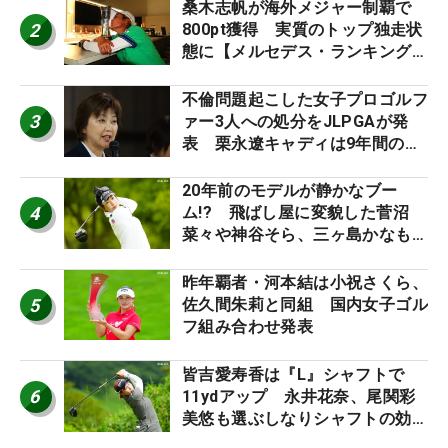
桑木志帆が海外メジャー制覇で
2
800pt獲得 実質のトップ独走状
態に【メルセデス・ランキング番
外編】
不倫問題起こした女子プロゴルフ
3
ァー3人への処分をJLPGAが発
表 栗永遼キャディは9年間の立
ち入り禁止
20年前のモデルが静かなブー
4
ム!? 飛ばし屋に変貌した菅沼
菜々や神谷そら、三ヶ島かなも使
う“名器”が人気な理由【ツアープ
ロたちの“飛ばしギア”】
昨年覇者・河本結は小祝さくら、
5
佐久間朱莉と同組 国内女子ゴル
フ組み合わせ発表
皆吉愛寿香は『L』シャフトで
6
11ydアップ 永井花奈、尾関彩
美悠も選ぶしなりシャフトの効果
【ツアープロたちの“飛ばしギ