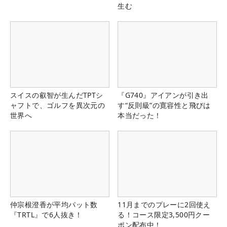
生む
スイスの叡智が生んだTPTシ
『G740』アイアンが引き出
ャフトで、ゴルフを異次元の
す“反則級”の寛容性と飛びは
世界へ
本当だった！
仲宗根澄香が平均パット数
11月までのプレーに2回使え
『TRTL』で6人抜き！
る！コース限定3,500円クー
ポン配布中！