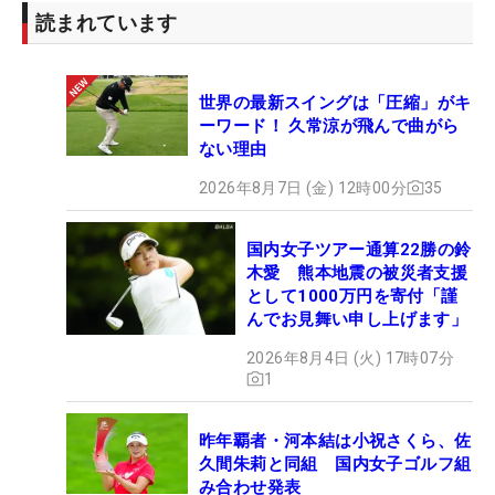
読まれています
世界の最新スイングは「圧縮」がキ
ーワード！ 久常涼が飛んで曲がら
ない理由
2026年8月7日 (金) 12時00分
35
国内女子ツアー通算22勝の鈴
木愛 熊本地震の被災者支援
として1000万円を寄付「謹
んでお見舞い申し上げます」
2026年8月4日 (火) 17時07分
1
昨年覇者・河本結は小祝さくら、佐
久間朱莉と同組 国内女子ゴルフ組
み合わせ発表