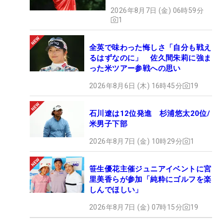
2026年8月7日 (金) 06時59分
1
全英で味わった悔しさ「自分も戦え
るはずなのに」 佐久間朱莉に強ま
った米ツアー参戦への思い
2026年8月6日 (木) 16時45分
19
石川遼は12位発進 杉浦悠太20位/
米男子下部
2026年8月7日 (金) 10時29分
1
笹生優花主催ジュニアイベントに宮
里美香らが参加「純粋にゴルフを楽
しんでほしい」
2026年8月7日 (金) 07時15分
19