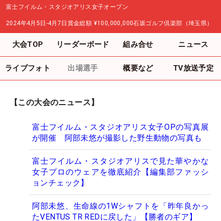
富士フイルム・スタジオアリス女子オープン
2024年4月5日-4月7日
賞金総額
¥100,000,000
石坂ゴルフ倶楽部（埼玉県）
大会TOP
リーダーボード
組み合せ
ニュース
ライブフォト
出場選手
概要など
TV放送予定
【この大会のニュース】
富士フイルム・スタジオアリス女子OPの写真展
が開催 阿部未悠が撮影した野生動物の写真も
富士フイルム・スタジオアリスで見た華やかな
女子プロのウェアを徹底紹介【編集部ファッシ
ョンチェック】
阿部未悠、生命線の1Wシャフトを「昨年良かっ
たVENTUS TR REDに戻した」【勝者のギア】