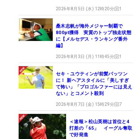
2026年8月5日 (水) 12時20分
1
桑木志帆が海外メジャー制覇で
800pt獲得 実質のトップ独走状態
に【メルセデス・ランキング番外
編】
2026年8月3日 (月) 11時45分
1
セキ・ユウティンが前髪パッツン
に！ 新ヘアスタイルに「美しすぎ
て怖い」「プロゴルファーには見え
ない」とコメント殺到
2026年8月7日 (金) 15時29分
7
＜速報＞松山英樹は首位と4
打差の「65」 イーグル奪取
で好発進