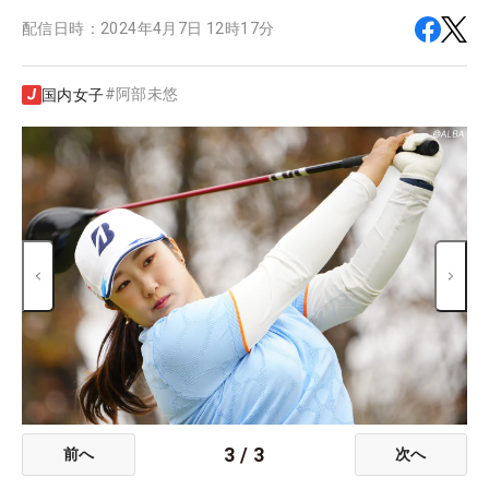
配信日時：
2024年4月7日 12時17分
#
阿部未悠
国内女子
3
/
3
前へ
次へ