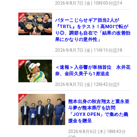
2026年8月7日 (金) 10時00分
14
パターこじらせギア担当2人が
『TRTL』をテスト！高MOIで転が
り◎、調節も自在で「結果の改善効
果にかなりの意外性」
2026年8月7日 (金) 11時15分
18
＜速報＞入谷響が単独首位 永井花
奈、金田久美子ら1差追走
2026年8月7日 (金) 12時42分
1
熊本出身の秋吉翔太と重永亜
斗夢が熊本県庁を訪問
「JOYX OPEN」で集めた義
援金を贈呈
2026年8月6日 (木) 18時43分