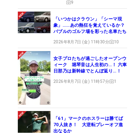
9
「いつかはクラウン」「シーマ現
象」……あの熱狂を覚えているか？
バブルのゴルフ場を彩った名車たち
2026年8月7日 (金) 11時30分
10
女子プロたちが過ごしたオープンウ
ィーク 堀琴音は人生初の…！ 六車
日那乃は新幹線でとんぼ返り…！
2026年8月7日 (金) 11時57分
1
「61」マークのホスラーは勝てば
70人抜き！ 大逆転プレーオフ進
出なるか