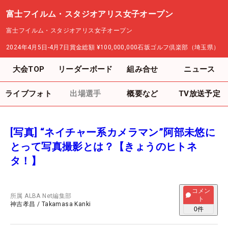
富士フイルム・スタジオアリス女子オープン
富士フイルム・スタジオアリス女子オープン
2024年4月5日-4月7日
賞金総額
¥100,000,000
石坂ゴルフ倶楽部（埼玉県）
大会TOP
リーダーボード
組み合せ
ニュース
ライブフォト
出場選手
概要など
TV放送予定
[写真] “ネイチャー系カメラマン”阿部未悠に
とって写真撮影とは？【きょうのヒトネ
タ！】
コメン
所属
ALBA Net編集部
ト
神吉孝昌
/
Takamasa Kanki
0
件