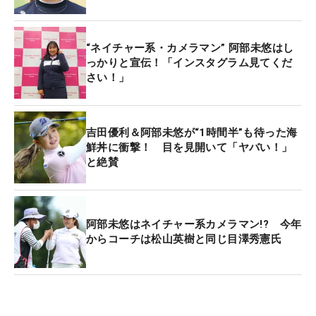
“ネイチャー系・カメラマン” 阿部未悠はし
っかりと宣伝！「インスタグラム見てくだ
さい！」
吉田優利＆阿部未悠が“1時間半”も待った海
鮮丼に衝撃！ 目を見開いて「ヤバい！」
と絶賛
阿部未悠はネイチャー系カメラマン!? 今年
からコーチは松山英樹と同じ目澤秀憲氏