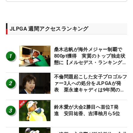
JLPGA 週間アクセスランキング
桑木志帆が海外メジャー制覇で
1
800pt獲得 実質のトップ独走状
態に【メルセデス・ランキング番
外編】
不倫問題起こした女子プロゴルフ
2
ァー3人への処分をJLPGAが発
表 栗永遼キャディは9年間の立
ち入り禁止
鈴木愛が大会2勝目へ首位T発
3
進 安田祐香、吉澤柚月ら5位