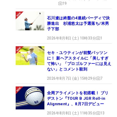
19
石川遼は終盤の4連続バーディで決
勝進出 杉浦悠太は予選落ち/米男
子下部
2026年8月8日 (土) 10時33分
1
セキ・ユウティンが前髪パッツン
に！ 新ヘアスタイルに「美しすぎ
て怖い」「プロゴルファーには見え
ない」とコメント殺到
2026年8月7日 (金) 15時29分
7
全周アライメントを初搭載！ ブリ
ヂストン『TOUR B JGR Roll-in
Alignment』、8月7日デビュー
2026年8月8日 (土) 11時35分
13