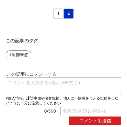
1
2
この記事のタグ
#阿部未悠