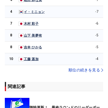
4
-7
イ・ミニョン
7
-6
木村 彩子
8
-5
山下 美夢有
8
-5
吉本 ひかる
10
-4
工藤 遥加
順位の続きを見る
関連記事
随時更新！ 最終ラウンドのリーダーボー