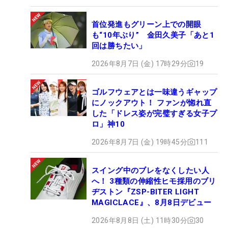
首位発進もグリーン上での開眼
も“10年ぶり” 金田久美子「あと1
回は勝ちたい」
2026年8月7日 (金) 17時29分
19
ゴルフウェアとは一味違うギャップ
にノックアウト！ ファンが惚れ直
した「ドレス姿が完璧すぎる女子プ
ロ」神10
2026年8月7日 (金) 19時45分
111
スイング中のブレをなくしたい人
へ！ 3種類の伸縮性ヒモ採用のブリ
ヂストン『ZSP-BITER LIGHT
MAGICLACE』、8月8日デビュー
2026年8月8日 (土) 11時30分
30