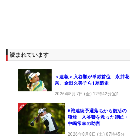
読まれています
＜速報＞入谷響が単独首位 永井花
奈、金田久美子ら1差追走
2026年8月7日 (金) 12時42分
1
6戦連続予選落ちから復活の
狼煙 入谷響を救った師匠・
中嶋常幸の助言
2026年8月8日 (土) 07時45分