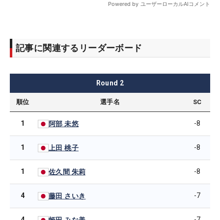
記事に関連するリーダーボード
Round
2
順位
選手名
SC
1
-8
阿部 未悠
1
-8
上田 桃子
1
-8
佐久間 朱莉
4
-7
藤田 さいき
4
-7
蛭田 みな美