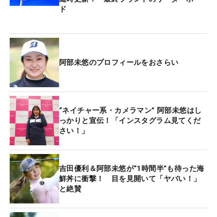
ド
阿部未悠のプロフィールをおさらい
“ネイチャー系・カメラマン” 阿部未悠はし
っかりと宣伝！「インスタグラム見てくだ
さい！」
吉田優利＆阿部未悠が“1時間半”も待った海
鮮丼に衝撃！ 目を見開いて「ヤバい！」
と絶賛