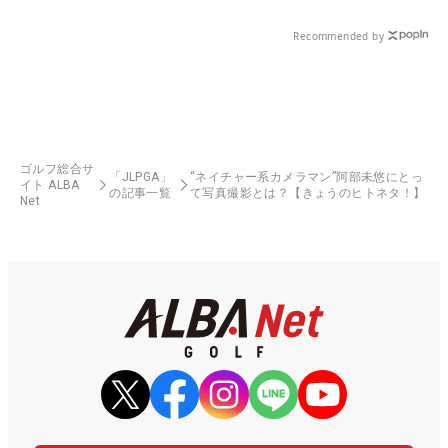
Recommended by
ゴルフ総合サ
「JLPGA」
“ネイチャー系カメラマン”阿部未悠にとっ
イト ALBA
の記事一覧
て写真撮影とは？【きょうのヒトネタ！】
Net