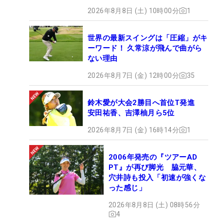
2026年8月8日 (土) 10時00分
1
世界の最新スイングは「圧縮」がキ
ーワード！ 久常涼が飛んで曲がら
ない理由
2026年8月7日 (金) 12時00分
35
鈴木愛が大会2勝目へ首位T発進
安田祐香、吉澤柚月ら5位
2026年8月7日 (金) 16時14分
1
2006年発売の『ツアーAD
PT』が再び脚光 脇元華、
穴井詩も投入「初速が強くな
った感じ」
2026年8月8日 (土) 08時56分
4