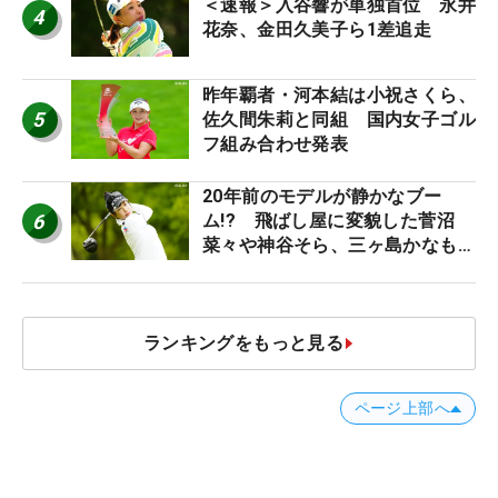
＜速報＞入谷響が単独首位 永井
4
花奈、金田久美子ら1差追走
昨年覇者・河本結は小祝さくら、
5
佐久間朱莉と同組 国内女子ゴル
フ組み合わせ発表
20年前のモデルが静かなブー
6
ム!? 飛ばし屋に変貌した菅沼
菜々や神谷そら、三ヶ島かなも使
う“名器”が人気な理由【ツアープ
ロたちの“飛ばしギア”】
ランキングをもっと見る
ページ上部へ