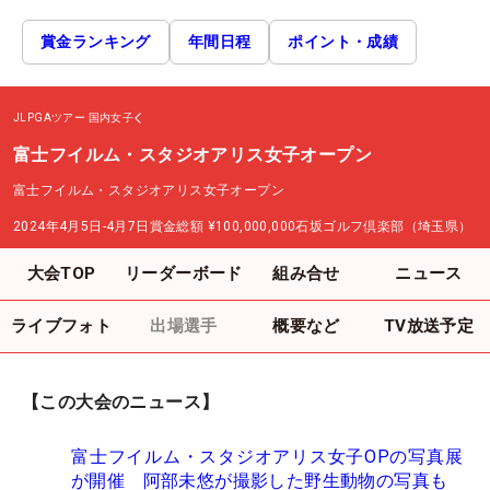
賞金ランキング
年間日程
ポイント・成績
JLPGAツアー
国内女子
富士フイルム・スタジオアリス女子オープン
富士フイルム・スタジオアリス女子オープン
2024年4月5日-4月7日
賞金総額
¥100,000,000
石坂ゴルフ倶楽部（埼玉県）
大会TOP
リーダーボード
組み合せ
ニュース
ライブフォト
出場選手
概要など
TV放送予定
【この大会のニュース】
富士フイルム・スタジオアリス女子OPの写真展
が開催 阿部未悠が撮影した野生動物の写真も