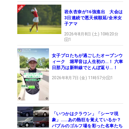
岩永杏奈が16強進出 大会は
3日連続で悪天候順延/全米女
子アマ
2026年8月8日 (土) 10時20分
1
女子プロたちが過ごしたオープンウ
ィーク 堀琴音は人生初の…！ 六車
日那乃は新幹線でとんぼ返り…！
2026年8月7日 (金) 11時57分
1
「いつかはクラウン」「シーマ現
象」……あの熱狂を覚えているか？
バブルのゴルフ場を彩った名車たち