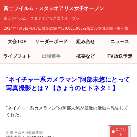
富士フイルム・スタジオアリス女子オープン
富士フイルム・スタジオアリス女子オープン
2024年4月5日-4月7日
賞金総額
¥100,000,000
石坂ゴルフ倶楽部（埼玉県）
大会TOP
リーダーボード
組み合せ
ニュース
ライブフォト
出場選手
概要など
TV放送予定
“ネイチャー系カメラマン”阿部未悠にとって
写真撮影とは？【きょうのヒトネタ！】
“ネイチャー系カメラマン”の阿部未悠が最近の活動を報告して
くれた。
コメン
所属
ALBA Net編集部
ト