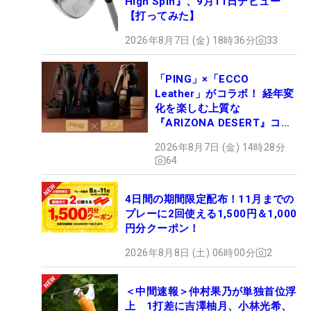
High Spin』、9月11日デビュー
【打ってみた】
2026年8月7日 (金) 18時36分
33
「PING」×「ECCO
Leather」がコラボ！ 経年変
化を楽しむ上質な
『ARIZONA DESERT』コレ
クション、9月15日限定デビ
2026年8月7日 (金) 14時28分
ュー
64
4日間の期間限定配布！11月までの
プレーに2回使える1,500円＆1,000
円分クーポン！
2026年8月8日 (土) 06時00分
2
＜中間速報＞仲村果乃が単独首位浮
上 1打差に吉澤柚月、小林光希、