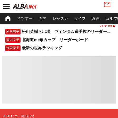
全ツアー
ギア
レッスン
ライフ
漫画
ゴルフ
メルマガ登録
松山英樹ら出場 ウィンダム選手権のリーダーボード
米国男子
北海道meijiカップ リーダーボード
国内女子
最新の世界ランキング
米国女子
JLPGAツアー
国内女子