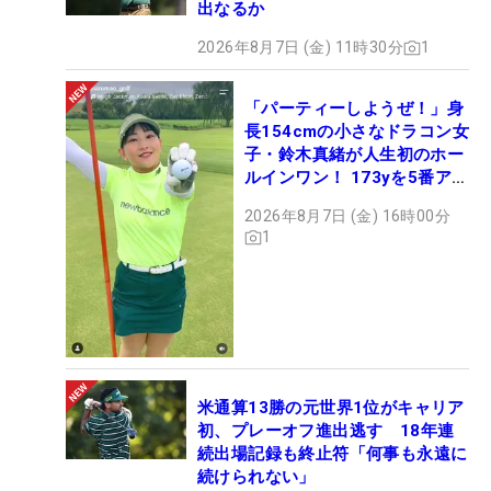
出なるか
2026年8月7日 (金) 11時30分
1
「パーティーしようぜ！」身
長154cmの小さなドラコン女
子・鈴木真緒が人生初のホー
ルインワン！ 173yを5番アイ
アンで会心のショット
2026年8月7日 (金) 16時00分
1
米通算13勝の元世界1位がキャリア
初、プレーオフ進出逃す 18年連
続出場記録も終止符「何事も永遠に
続けられない」