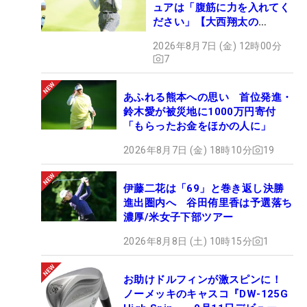
ュアは「腹筋に力を入れてく
ださい」【大西翔太の
HOTSHOT】
2026年8月7日 (金) 12時00分
7
あふれる熊本への思い 首位発進・
鈴木愛が被災地に1000万円寄付
「もらったお金をほかの人に」
2026年8月7日 (金) 18時10分
19
伊藤二花は「69」と巻き返し決勝
進出圏内へ 谷田侑里香は予選落ち
濃厚/米女子下部ツアー
2026年8月8日 (土) 10時15分
1
お助けドルフィンが激スピンに！
ノーメッキのキャスコ『DW-125G