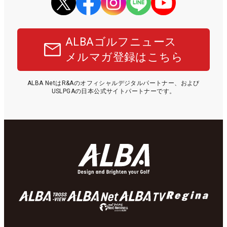
ALBAゴルフニュース
メルマガ登録はこちら
ALBA NetはR&Aのオフィシャルデジタルパートナー、および
USLPGAの日本公式サイトパートナーです。