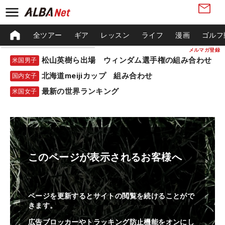
全ツアー
ギア
レッスン
ライフ
漫画
ゴルフ
メルマガ登録
松山英樹ら出場 ウィンダム選手権の組み合わせ
米国男子
北海道meijiカップ 組み合わせ
国内女子
最新の世界ランキング
米国女子
このページが表示されるお客様へ
ページを更新するとサイトの閲覧を続けることがで
きます。
広告ブロッカーやトラッキング防止機能をオンにし