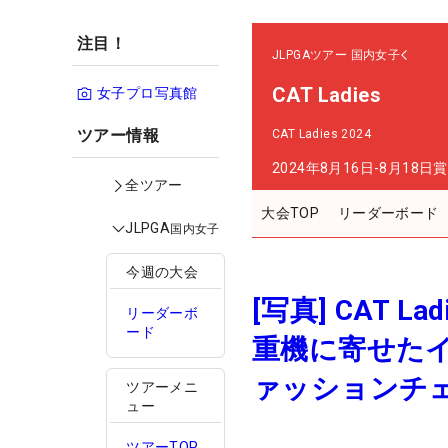
注目！
JLPGAツアー
国内女子
CAT Ladies
女子プロ写真館
ツアー情報
CAT Ladies 2024
2024年8月16日-8月18日
賞
全ツアー
大会TOP
リーダーボード
JLPGA
国内女子
今週の大会
[写真] CAT
リーダーボ
ード
重機に寄せた
ァッションチ
ツアーメニ
ュー
ツアーTOP