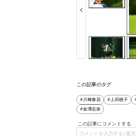
この記事のタグ
#川﨑春花
#上田桃子
#金澤志奈