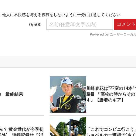
川崎春花は“不変の14本”
ies 最終結果
勝目 「高校の時からそ
す」【勝者のギア】
み？ 黄金世代が今季初
「これでコンビニ行こう
0外” 連続記録は『22
ショベルカー獲得で“さ