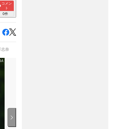
コメン
ト
0
件
澤志奈