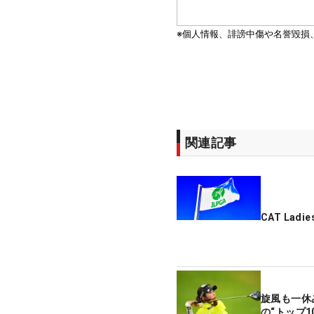
関連記事
CAT Lad
旋風も一休
の“トップ1