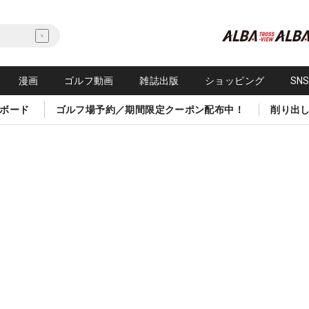
漫画
ゴルフ動画
雑誌出版
ショッピング
SN
ボード
ゴルフ場予約／期間限定クーポン配布中！
削り出