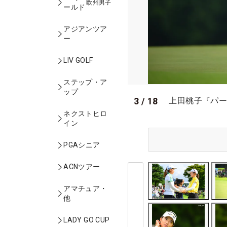
欧州男子
ールド
アジアンツア
ー
LIV GOLF
ステップ・ア
ップ
3
/
18
上田桃子『パー
ネクストヒロ
イン
PGAシニア
ACNツアー
アマチュア・
他
LADY GO CUP