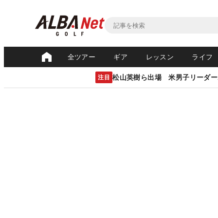
全ツアー
ギア
レッスン
ライフ
松山英樹ら出場 米男子リーダー
注目