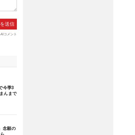
で今季3
のまんまで
」念願の
くら