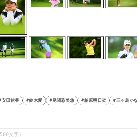
#安田祐香
#鈴木愛
#尾関彩美悠
#柏原明日架
#三ヶ島か