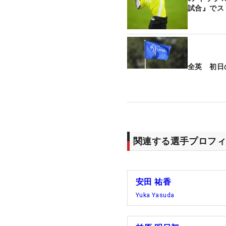
試合』でス
全英 初日
関連する選手プロフィ
安田 祐香
Yuka Yasuda