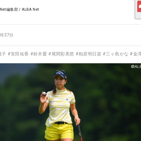
 Net編集部
/
ALBA Net
5時37分
桃子
#
安田祐香
#
鈴木愛
#
尾関彩美悠
#
柏原明日架
#
三ヶ島かな
#
金