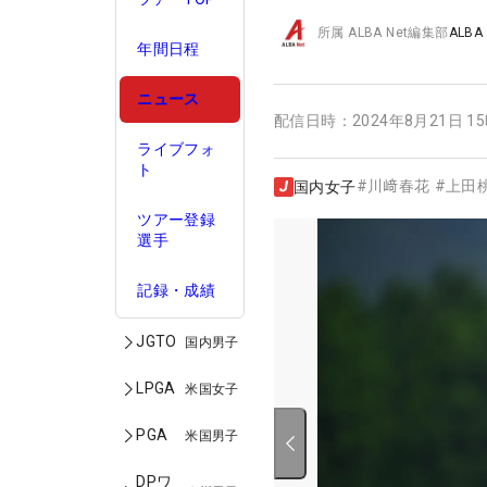
所属
ALBA Net編集部
ALBA
年間日程
ニュース
配信日時：
2024年8月21日 1
ライブフォ
ト
#
川﨑春花
#
上田
国内女子
ツアー登録
選手
記録・成績
JGTO
国内男子
LPGA
米国女子
PGA
米国男子
DPワ