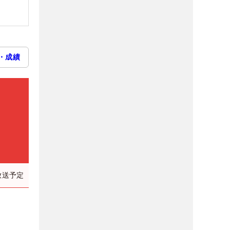
・成績
放送予定