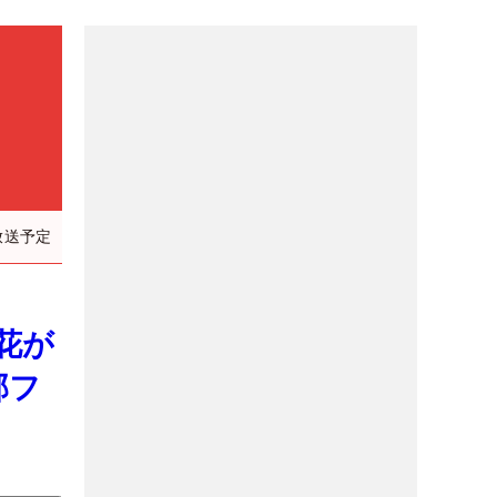
放送予定
春花が
部フ