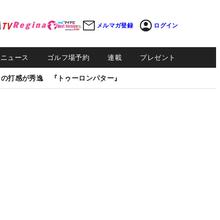
メルマガ登録
ログイン
Sニュース
ゴルフ場予約
連載
プレゼント
しの打感が秀逸 『トゥーロンパター』