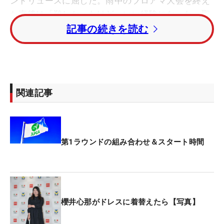
ンドリュースに屈した。雨中のプロアマ大会を終え
た直後は「難しかったけど、いい経験になった。聖
地に来たなぁと、わくわくして楽しかった」と話し
記事の続きを読む
たが、本音は違った。
「体験したことのない強い風になす術ないという
か、対処法がなかった。ゴルフをやめたいとも思い
関連記事
ました」
強風に心は折られた。だが、「やめたい」も本心で
はない。火曜日の27日に帰国。すぐに練習を再開し
第1ラウンドの組み合わせ＆スタート時間
た。「気持ち的にはやる気が出ない感じはあったけ
ど、もうひと頑張りしなきゃいけない。一生懸命に
やろうと思います」。昨年はこの大会でシーズン3
勝目を挙げた。コースは北海道から岐阜に変わり、
櫻井心那がドレスに着替えたら【写真】
「去年は去年、今は今。きょう初めて回ったコース
でディフェンディングチャンピオンという感じはし