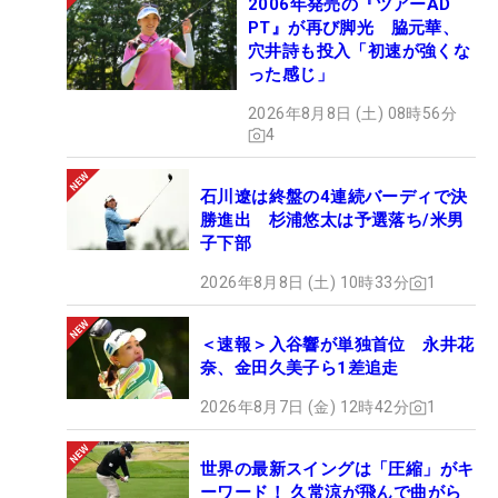
2006年発売の『ツアーAD
PT』が再び脚光 脇元華、
穴井詩も投入「初速が強くな
った感じ」
2026年8月8日 (土) 08時56分
4
石川遼は終盤の4連続バーディで決
勝進出 杉浦悠太は予選落ち/米男
子下部
2026年8月8日 (土) 10時33分
1
＜速報＞入谷響が単独首位 永井花
奈、金田久美子ら1差追走
2026年8月7日 (金) 12時42分
1
世界の最新スイングは「圧縮」がキ
ーワード！ 久常涼が飛んで曲がら