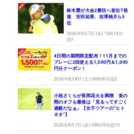
鈴木愛が大会2勝目へ首位T発
進 安田祐香、吉澤柚月ら5
位
2026年8月7日 (金) 16時14分
1
4日間の期間限定配布！11月までの
プレーに2回使える1,500円＆1,000
円分クーポン！
2026年8月8日 (土) 06時00分
2
小祝さくらが長岡花火を満喫 束の
間のオフも最後は「見るってすごく
過酷だなぁ」【女子ツアーの“ヒト
ネタ”】
2026年8月7日 (金) 09時29分
19