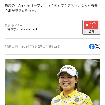
先週の「AIG女子オープン」（全英）で予選落ちとなった櫻井
心那が復活を誓った。
コメン
所属
ライター
ト
臼杵孝志
/
Takashi Usuki
16
件
配信日時：
2024年8月29日 18時22分