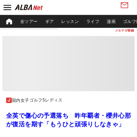
全ツアー
ギア
レッスン
ライフ
漫画
ゴルフ
メルマガ登録
ゴルフ5レディス
国内女子
全英で傷心の予選落ち 昨年覇者・櫻井心那
が復活を期す「もうひと頑張りしなきゃ」