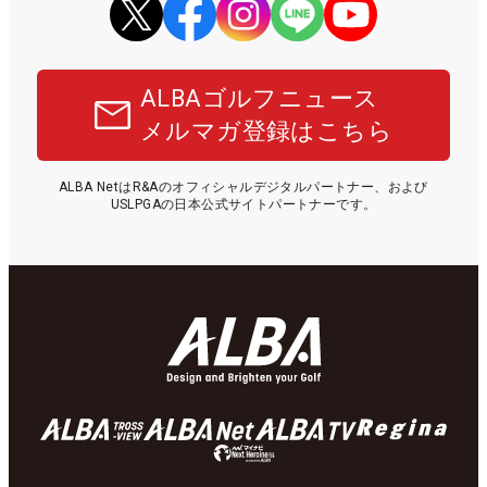
ALBAゴルフニュース
メルマガ登録はこちら
ALBA NetはR&Aのオフィシャルデジタルパートナー、および
USLPGAの日本公式サイトパートナーです。