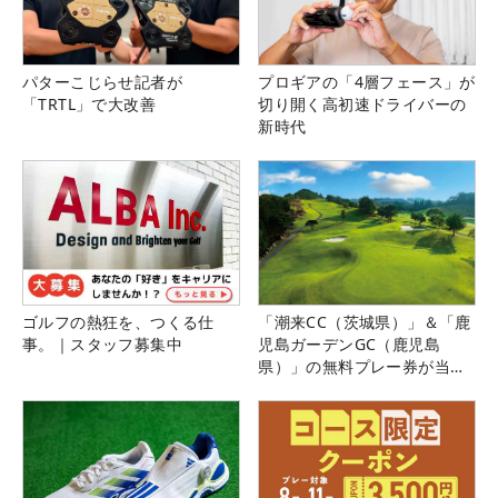
パターこじらせ記者が
プロギアの「4層フェース」が
「TRTL」で大改善
切り開く高初速ドライバーの
新時代
ゴルフの熱狂を、つくる仕
「潮来CC（茨城県）」＆「鹿
事。｜スタッフ募集中
児島ガーデンGC（鹿児島
県）」の無料プレー券が当た
る！！