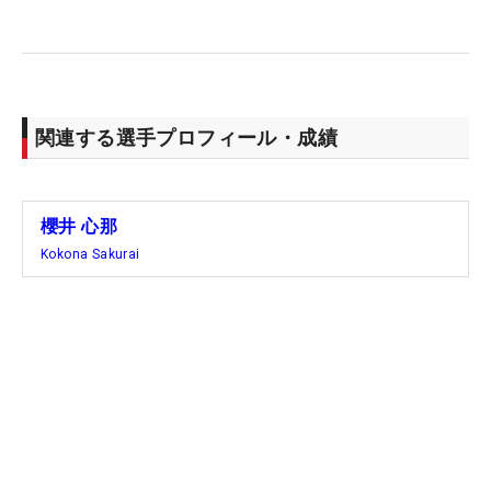
わせて、今週は2年連続Vに挑戦する。（文・臼杵孝
志）
関連する選手プロフィール・成績
櫻井 心那
Kokona Sakurai