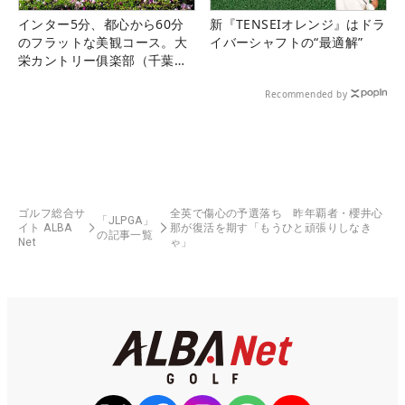
インター5分、都心から60分
新『TENSEIオレンジ』はドラ
のフラットな美観コース。大
イバーシャフトの“最適解”
栄カントリー俱楽部（千葉
県）
Recommended by
ゴルフ総合サ
全英で傷心の予選落ち 昨年覇者・櫻井心
「JLPGA」
イト ALBA
那が復活を期す「もうひと頑張りしなき
の記事一覧
Net
ゃ」