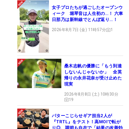
女子プロたちが過ごしたオープンウ
ィーク 堀琴音は人生初の…！ 六車
日那乃は新幹線でとんぼ返り…！
2026年8月7日 (金) 11時57分
1
桑木志帆の優勝に「もう到達
しないんじゃないか」 全英
帰りの永井花奈が受け止めた
現実
2026年8月8日 (土) 10時30分
19
パターこじらせギア担当2人が
『TRTL』をテスト！高MOIで転が
り◎、調節も自在で「結果の改善効