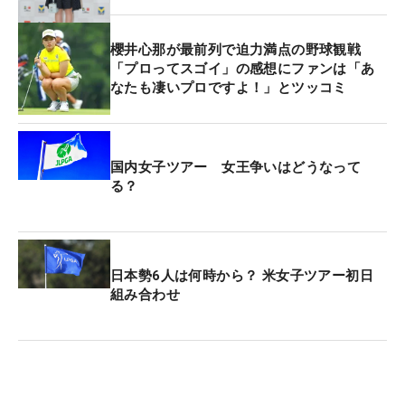
ない」と話したが、ゲンのいい大会で浮上のきっか
けをつかみたいところだ。
櫻井心那が最前列で迫力満点の野球観戦
「プロってスゴイ」の感想にファンは「あ
なたも凄いプロですよ！」とツッコミ
優勝争いした7月の「ミネベアミツミレディス」で
今季初の一桁順位となる2位に入ったが、その後は
44位→予選落ち→予選落ち→44位と低迷が続いてい
る。そして、全英での悪夢のような予選落ち。それ
国内女子ツアー 女王争いはどうなって
る？
でも、「大丈夫です。回復なのかな。何も考えてい
ません。すっきりした感じです」と笑顔も浮かべ
た。
日本勢6人は何時から？ 米女子ツアー初日
ルーキーイヤーだった昨年はシーズン4勝を挙げて
組み合わせ
一気にトッププロに上り詰めた。“2年目のジンク
ス”と戦う今季、パーオン率は64.9425％で48位、フ
ェアウェイキープ率は55.1724％で86位など数字も
不調を物語っているが、聖地で折れた心をつなぎ合