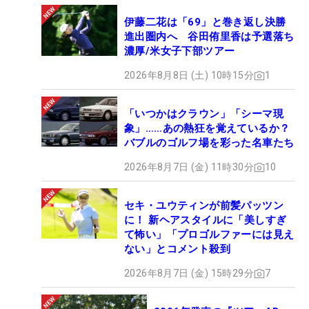
伊藤二花は「69」と巻き返し決勝
進出圏内へ 谷田侑里香は予選落ち
濃厚/米女子下部ツアー
2026年8月8日 (土) 10時15分
1
「いつかはクラウン」「シーマ現
象」……あの熱狂を覚えているか？
バブルのゴルフ場を彩った名車たち
2026年8月7日 (金) 11時30分
10
セキ・ユウティンが前髪パッツン
に！ 新ヘアスタイルに「美しすぎ
て怖い」「プロゴルファーには見え
ない」とコメント殺到
2026年8月7日 (金) 15時29分
7