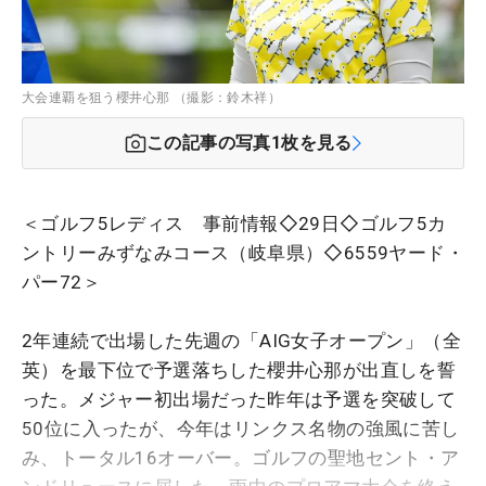
大会連覇を狙う櫻井心那 （撮影：鈴木祥）
この記事の写真
1
枚を見る
＜ゴルフ5レディス 事前情報◇29日◇ゴルフ5カ
ントリーみずなみコース（岐阜県）◇6559ヤード・
パー72＞
2年連続で出場した先週の「AIG女子オープン」（全
英）を最下位で予選落ちした櫻井心那が出直しを誓
った。メジャー初出場だった昨年は予選を突破して
50位に入ったが、今年はリンクス名物の強風に苦し
み、トータル16オーバー。ゴルフの聖地セント・ア