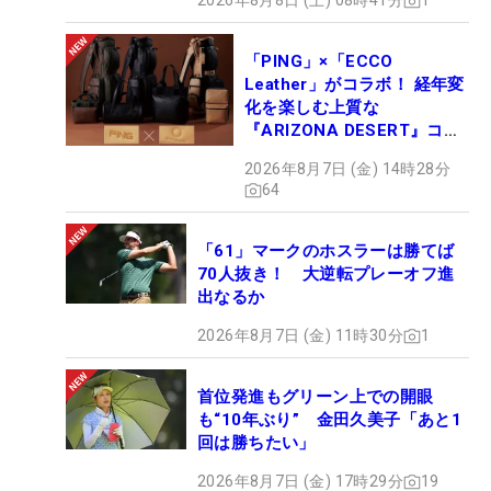
2026年8月8日 (土) 08時41分
1
「PING」×「ECCO
Leather」がコラボ！ 経年変
化を楽しむ上質な
『ARIZONA DESERT』コレ
クション、9月15日限定デビ
2026年8月7日 (金) 14時28分
ュー
64
「61」マークのホスラーは勝てば
70人抜き！ 大逆転プレーオフ進
出なるか
2026年8月7日 (金) 11時30分
1
首位発進もグリーン上での開眼
も“10年ぶり” 金田久美子「あと1
回は勝ちたい」
2026年8月7日 (金) 17時29分
19