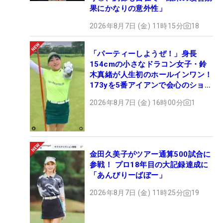
果にかなりの意外性」
2026年8月7日 (金) 11時15分
18
「パーティーしようぜ！」身長
154cmの小さなドラコン女子・鈴
木真緒が人生初のホールインワン！
173yを5番アイアンで会心のショッ
ト
2026年8月7日 (金) 16時00分
1
金田久美子がツアー通算500試合に
参戦！ プロ18年目の大記録達成に
「あんびりーばぼー」
2026年8月7日 (金) 11時25分
19