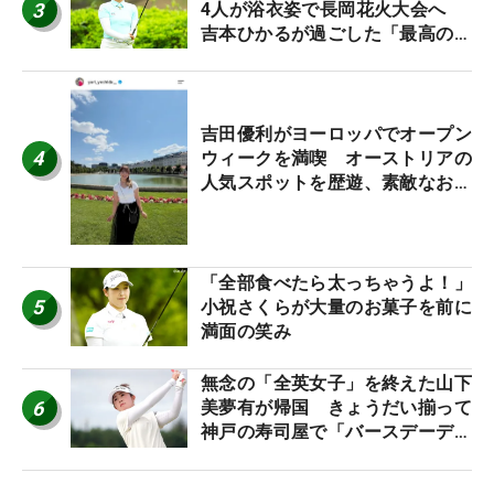
3
4人が浴衣姿で長岡花火大会へ
吉本ひかるが過ごした「最高の夏
休み！」
吉田優利がヨーロッパでオープン
4
ウィークを満喫 オーストリアの
人気スポットを歴遊、素敵なお土
産もゲット！
「全部食べたら太っちゃうよ！」
5
小祝さくらが大量のお菓子を前に
満面の笑み
無念の「全英女子」を終えた山下
6
美夢有が帰国 きょうだい揃って
神戸の寿司屋で「バースデーディ
ナー？」