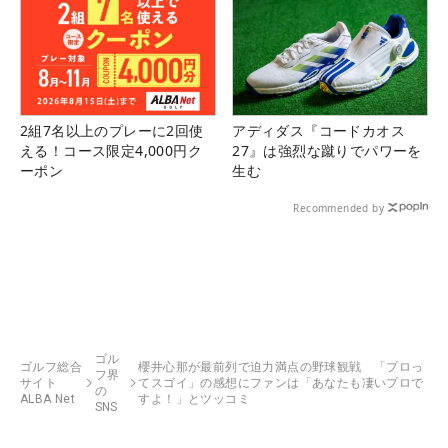
2組7名以上のプレーに2回使
アディダス『コードカオス
える！コース限定4,000円ク
27』は強烈な蹴りでパワーを
ーポン
生む
Recommended by
ゴル
ゴルフ総合
櫻井心那が最前列で迫力満点の野球観戦 「プロっ
フ界
サイト
てスゴイ」の感想にファンは「あなたも凄いプロで
の
ALBA Net
すよ！」とツッコミ
SNS