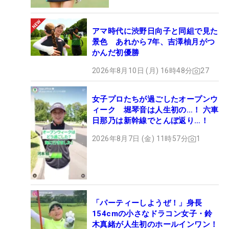
アマ時代に渋野日向子と同組で見た
景色 あれから7年、吉澤柚月がつ
かんだ初優勝
2026年8月10日 (月) 16時48分
27
女子プロたちが過ごしたオープンウ
ィーク 堀琴音は人生初の…！ 六車
日那乃は新幹線でとんぼ返り…！
2026年8月7日 (金) 11時57分
1
「パーティーしようぜ！」身長
154cmの小さなドラコン女子・鈴
木真緒が人生初のホールインワン！