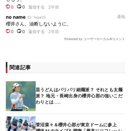
関連記事
皿うどんはパリパリ細麺派？ それとも太麺
派？ 地元・長崎出身の櫻井心那の強いこだ
わりとは……
菅沼菜々＆櫻井心那が東京ドームに参上