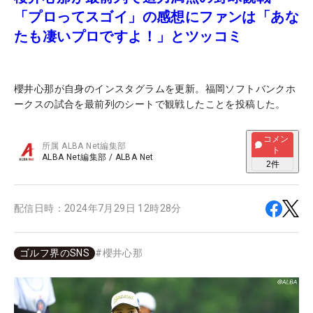
「プロってスゴイ」の感想にファンは「あな
たも凄いプロですよ！」とツッコミ
櫻井心那が自身のインスタグラムを更新。福岡ソフトバンクホ
ークスの試合を最前列のシートで観戦したことを投稿した。
コメン
所属
ALBA Net編集部
ト
ALBA Net編集部
/
ALBA Net
2
件
配信日時：
2024年7月29日 12時28分
ゴルフ界のSNS
#
櫻井心那