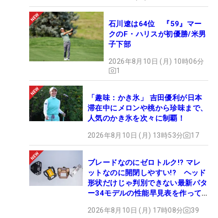
石川遼は64位 『59』マー
クのF・ハリスが初優勝/米男
子下部
2026年8月10日 (月) 10時06分
1
「趣味：かき氷」 吉田優利が日本
滞在中にメロンや桃から珍味まで、
人気のかき氷を次々に制覇！
2026年8月10日 (月) 13時53分
17
ブレードなのにゼロトルク!? マレ
ットなのに開閉しやすい!? ヘッド
形状だけじゃ判別できない最新パタ
ー34モデルの性能早見表を作って
みた #ギアカタログ2026
2026年8月10日 (月) 17時08分
39