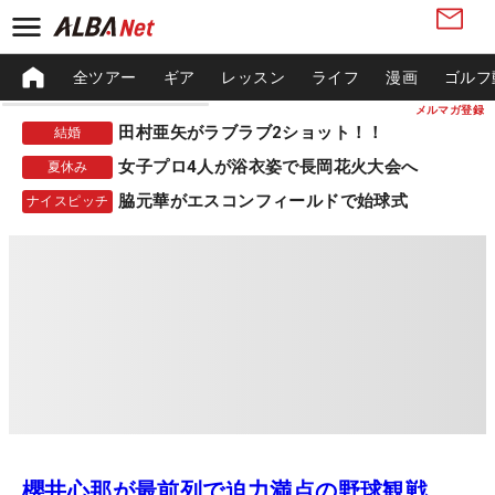
全ツアー
ギア
レッスン
ライフ
漫画
ゴルフ
メルマガ登録
田村亜矢がラブラブ2ショット！！
結婚
女子プロ4人が浴衣姿で長岡花火大会へ
夏休み
脇元華がエスコンフィールドで始球式
ナイスピッチ
櫻井心那が最前列で迫力満点の野球観戦