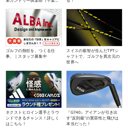
栄カントリー俱楽部（千葉
る！
県）
ゴルフの熱狂を、つくる仕
スイスの叡智が生んだTPTシ
事。｜スタッフ募集中
ャフトで、ゴルフを異次元の
世界へ
ネクストヒロイン選手とラウ
『G740』アイアンが引き出
ンドできるチャンス！詳しく
す“反則級”の寛容性と飛びは
はこちら！
本当だった！