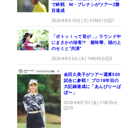
で終戦 M・ブレナンがツアー2勝
目達成
2026年8月10日 (月) 07時01分
1
「ボトッ！って音が…」ラウンド中
にまさかの珍客!? 都玲華、頭の上
のセミと“共演”
2026年8月6日 (木) 16時45分
3
金田久美子がツアー通算500
試合に参戦！ プロ18年目の
大記録達成に「あんびりーば
ぼー」
2026年8月7日 (金) 11時25分
19