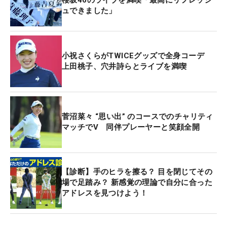
櫻坂46のライブを満喫「最高にリフレッシ
ュできました」
小祝さくらがTWICEグッズで全身コーデ
上田桃子、穴井詩らとライブを満喫
菅沼菜々 “思い出” のコースでのチャリティ
マッチでV 同伴プレーヤーと笑顔全開
【診断】手のヒラを擦る？ 目を閉じてその
場で足踏み？ 新感覚の理論で自分に合った
アドレスを見つけよう！