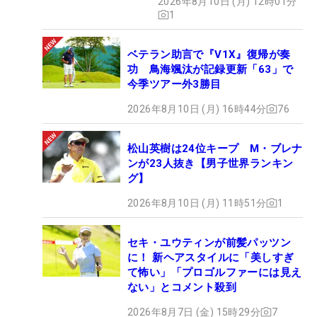
2026年8月10日 (月) 12時01分
1
ベテラン助言で『V1X』復帰が奏
功 鳥海颯汰が記録更新「63」で
今季ツアー外3勝目
2026年8月10日 (月) 16時44分
76
松山英樹は24位キープ M・ブレナ
ンが23人抜き【男子世界ランキン
グ】
2026年8月10日 (月) 11時51分
1
セキ・ユウティンが前髪パッツン
に！ 新ヘアスタイルに「美しすぎ
て怖い」「プロゴルファーには見え
ない」とコメント殺到
2026年8月7日 (金) 15時29分
7