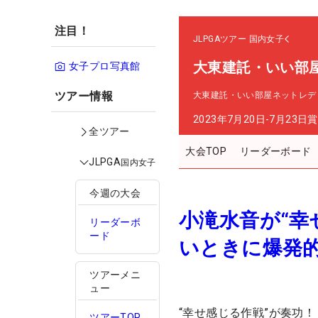
注目！
JLPGAツアー
国内女子
大東建託・いい部
女子プロ写真館
ツアー情報
大東建託・いい部屋ネットレデ
2023年7月20日-7月23日
賞
全ツアー
大会TOP
リーダーボード
JLPGA
国内女子
今週の大会
小滝水音が“幸
リーダーボ
ード
いときに爆発
ツアーメニ
ュー
“幸せ感じる作戦”が奏功
ツアーTOP