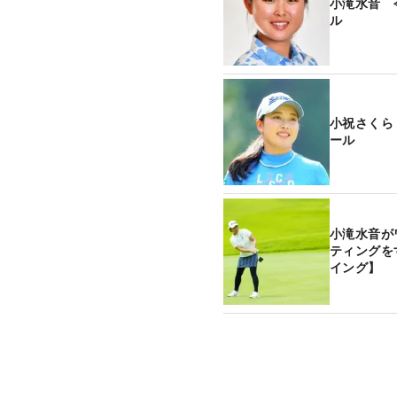
小滝水音 
ル
小祝さくら
ール
小滝水音が
ティングを
イング】