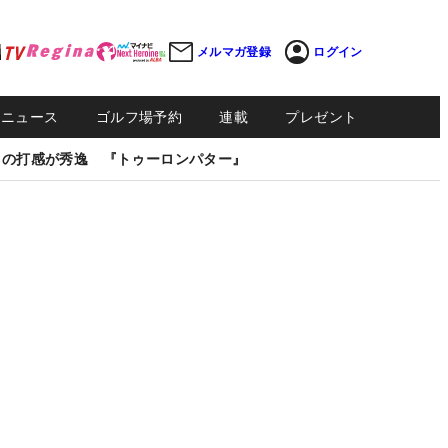
メルマガ登録
ログイン
Sニュース
ゴルフ場予約
連載
プレゼント
しの打感が秀逸 『トゥーロンパター』