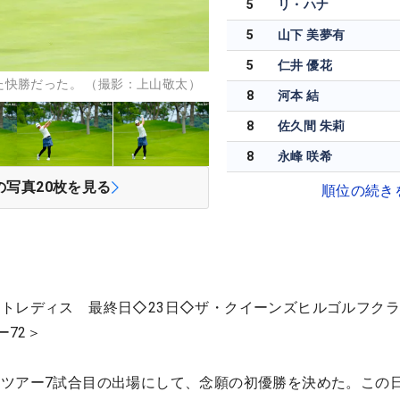
5
リ・ハナ
5
山下 美夢有
5
仁井 優花
た快勝だった。 （撮影：上山敬太）
8
河本 結
8
佐久間 朱莉
8
永峰 咲希
の写真
20
枚を見る
順位の続き
トレディス 最終日◇23日◇ザ・クイーンズヒルゴルフク
ー72＞
ツアー7試合目の出場にして、念願の初優勝を決めた。この日