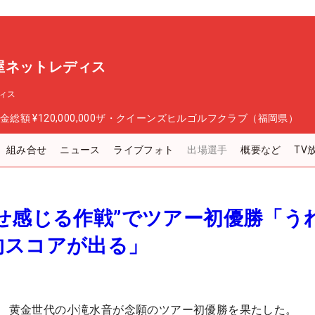
屋ネットレディス
ィス
金総額
¥120,000,000
ザ・クイーンズヒルゴルフクラブ（福岡県）
組み合せ
ニュース
ライブフォト
出場選手
概要など
TV
せ感じる作戦”でツアー初優勝「う
的スコアが出る」
！ 黄金世代の小滝水音が念願のツアー初優勝を果たした。