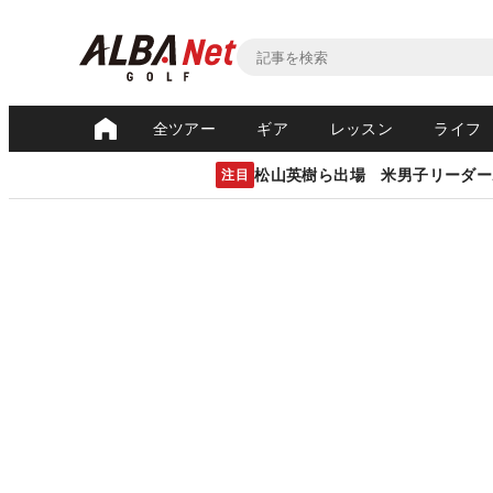
全ツアー
ギア
レッスン
ライフ
松山英樹ら出場 米男子リーダー
注目