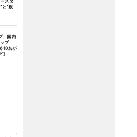
タースタ
”と“親
プ、国内
クアップ
10名が
グ】