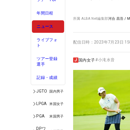
年間日程
所属
ALBA Net編集部
河合 昌浩
/
M
ニュース
ライブフォ
配信日時：
2023年7月23日 1
ト
ツアー登録
#
小滝水音
国内女子
選手
記録・成績
JGTO
国内男子
LPGA
米国女子
PGA
米国男子
DPワ