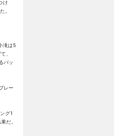
つけ
った。
小滝は5
げて、
るパッ
プレー
ング1
結果だ。