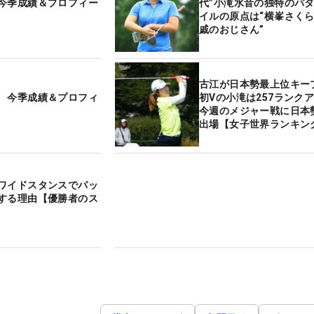
今季成績＆プロフィー
代”小滝水音の独特のパ
イルの原点は“横峯さくら
戚のおじさん”
古江が日本勢最上位キー
 今季成績＆プロフィ
初Vの小滝は257ラン
今週のメジャー戦に日本勢
出場【女子世界ランキン
ワイドスタンスでパッ
する理由【優勝者のス