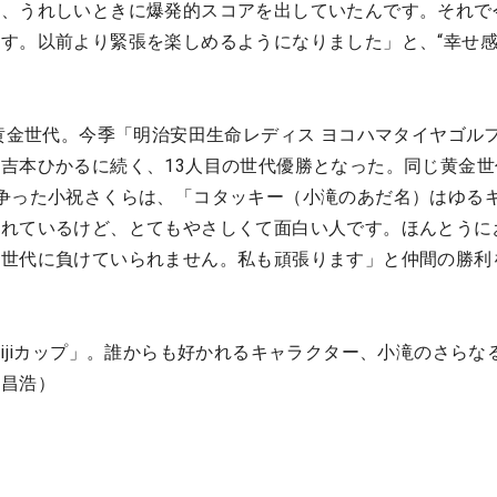
ら、うれしいときに爆発的スコアを出していたんです。それで
す。以前より緊張を楽しめるようになりました」と、“幸せ
の黄金世代。今季「明治安田生命レディス ヨコハマタイヤゴル
吉本ひかるに続く、13人目の世代優勝となった。同じ黄金世
争った小祝さくらは、「コタッキー（小滝のあだ名）はゆる
られているけど、とてもやさしくて面白い人です。ほんとうに
い世代に負けていられません。私も頑張ります」と仲間の勝利
eijiカップ」。誰からも好かれるキャラクター、小滝のさらな
合昌浩）