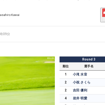
asahiro Kawai
5時09分
Round
3
順位
選手名
1
小滝 水音
2
小祝 さくら
2
吉田 優利
4
岩井 明愛