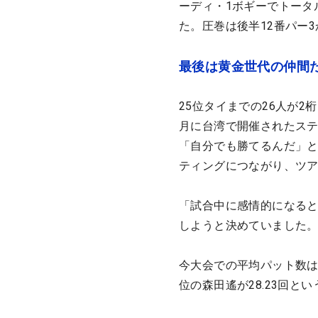
ーディ・1ボギーでトータ
た。圧巻は後半12番パー
最後は黄金世代の仲間
25位タイまでの26人が
月に台湾で開催されたステ
「自分でも勝てるんだ」
ティングにつながり、ツ
「試合中に感情的になる
しようと決めていました
今大会での平均パット数は
位の森田遙が28.23回