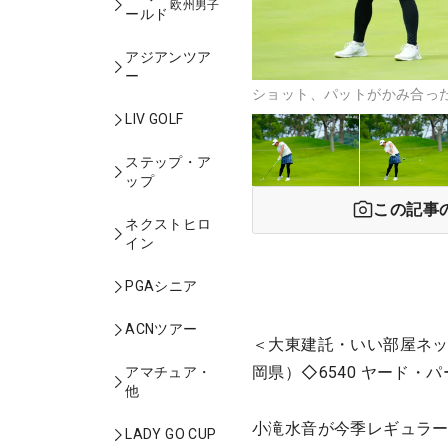
欧州男子
ールド
アジアンツア
ー
ショット、パットがかみ合っ
LIV GOLF
ステップ・ア
ップ
この記事
ネクストヒロ
イン
PGAシニア
ACNツアー
＜大東建託・いい部屋ネッ
岡県）◇6540 ヤード・パ
アマチュア・
他
小滝水音が今季レギュラー
LADY GO CUP