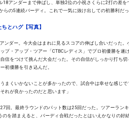
ル18アンダーまで伸ばし、単独2位の小祝さくらに2打の差を
3からの5連続バーディ。これで一気に抜け出しての初勝利だ
たちとハグ【写真】
2桁アンダー。今大会はまれに見るスコアの伸ばし合いだった。
ップ・アップ・ツアー「CTBCレディス」でプロ初優勝を遂
と自信をつけて挑んだ大会だった。その自信がしっかり打ち切
アー初優勝を引き込んだ。
とうまくいかないことが多かったので、試合中は幸せな感じで
。それが良かったのだと思います」
27回。最終ラウンドのパット数は25回だった。ツアーランキ
というのを踏まえると、バーディ合戦だったとはいえかなりの好