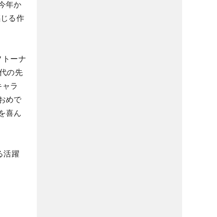
今年か
感じる作
フトーナ
代の先
キャラ
おめで
を喜ん
る活躍