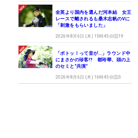
全英より国内を選んだ河本結 女王
レースで離されるも桑木志帆のVに
「刺激をもらいました」
2026年8月6日 (木) 15時45分
19
「ボトッ！って音が…」ラウンド中
にまさかの珍客!? 都玲華、頭の上
のセミと“共演”
2026年8月6日 (木) 16時45分
3