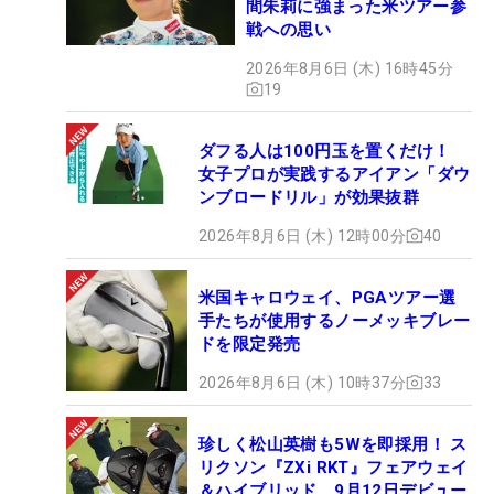
間朱莉に強まった米ツアー参
戦への思い
2026年8月6日 (木) 16時45分
19
ダフる人は100円玉を置くだけ！
女子プロが実践するアイアン「ダウ
ンブロードリル」が効果抜群
2026年8月6日 (木) 12時00分
40
米国キャロウェイ、PGAツアー選
手たちが使用するノーメッキブレー
ドを限定発売
2026年8月6日 (木) 10時37分
33
珍しく松山英樹も5Wを即採用！ ス
リクソン『ZXi RKT』フェアウェイ
＆ハイブリッド、9月12日デビュー