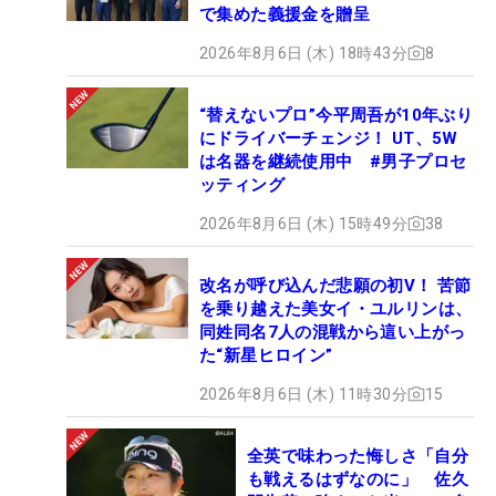
で集めた義援金を贈呈
2026年8月6日 (木) 18時43分
8
“替えないプロ”今平周吾が10年ぶり
にドライバーチェンジ！ UT、5W
は名器を継続使用中 #男子プロセ
ッティング
2026年8月6日 (木) 15時49分
38
改名が呼び込んだ悲願の初V！ 苦節
を乗り越えた美女イ・ユルリンは、
同姓同名7人の混戦から這い上がっ
た“新星ヒロイン”
2026年8月6日 (木) 11時30分
15
全英で味わった悔しさ「自分
も戦えるはずなのに」 佐久