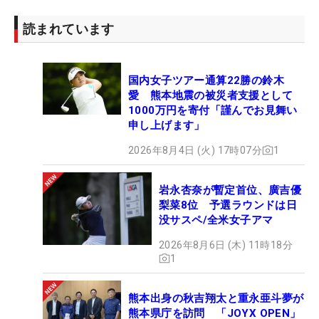
読まれています
国内女子ツアー通算22勝の鈴木
愛 熊本地震の被災者支援として
1000万円を寄付「謹んでお見舞い
申し上げます」
2026年8月4日 (火) 17時07分
1
岩永杏奈が暫定首位、廣吉優
梨菜8位 予選ラウンドは日
没サスペ/全米女子アマ
2026年8月6日 (木) 11時18分
1
熊本出身の秋吉翔太と重永亜斗夢が
熊本県庁を訪問 「JOYX OPEN」