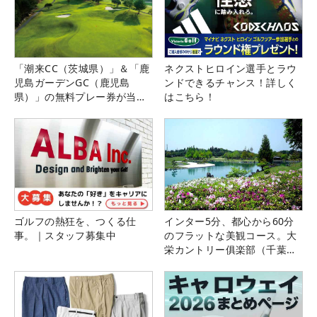
「潮来CC（茨城県）」＆「鹿
ネクストヒロイン選手とラウ
児島ガーデンGC（鹿児島
ンドできるチャンス！詳しく
県）」の無料プレー券が当た
はこちら！
る！！
ゴルフの熱狂を、つくる仕
インター5分、都心から60分
事。｜スタッフ募集中
のフラットな美観コース。大
栄カントリー俱楽部（千葉
県）