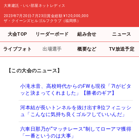
大東建託・いい部屋ネットレディス
2023年7月20日-7月23日
賞金総額
¥120,000,000
ザ・クイーンズヒルゴルフクラブ（福岡県）
大会TOP
リーダーボード
組み合せ
ニュース
ライブフォト
出場選手
概要など
TV放送予定
【この大会のニュース】
小滝水音、高校時代からのFWも現役「7Iがビタ
ッと決まってくれました」【勝者のギア】
河本結が長いトンネルを抜け出す8位フィニッシ
ュ「こんなに気持ち良くゴルフしていいんだ」
六車日那乃が“マッチレース”制してローアマ獲得
「一番というのは大事」