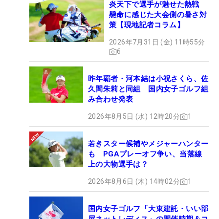
炎天下で選手が魅せた熱戦
懸命に感じた大会側の暑さ対
策【現地記者コラム】
2026年7月31日 (金) 11時55分
6
昨年覇者・河本結は小祝さくら、佐
久間朱莉と同組 国内女子ゴルフ組
み合わせ発表
2026年8月5日 (水) 12時20分
1
若きスター候補やメジャーハンター
も PGAプレーオフ争い、当落線
上の大物選手は？
2026年8月6日 (木) 14時02分
1
国内女子ゴルフ「大東建託・いい部