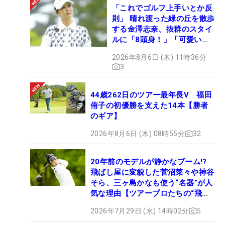
「これでゴルフ上手いとか反
則」 晴れ渡った緑の丘を散歩
する金澤志奈、抜群のスタイ
ルに「8頭身！」「可愛いに
も程がある」
2026年8月6日 (木) 11時36分
3
44歳262日のツアー最年長V 福田
侑子の初優勝を支えた14本【勝者
のギア】
2026年8月6日 (木) 08時55分
32
20年前のモデルが静かなブーム!?
飛ばし屋に変貌した菅沼菜々や神谷
そら、三ヶ島かなも使う“名器”が人
気な理由【ツアープロたちの“飛ば
しギア”】
2026年7月29日 (水) 14時02分
5