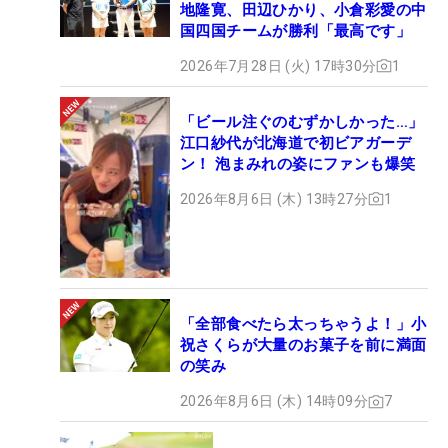
地隆寛、田辺ひかり、小倉彩愛の中
国四国チームが勝利「最高です」
2026年7月28日 (火) 17時30分
1
「ビール注ぐのむずかしかった…」
江口紗代が北海道で初ビアガーデ
ン！ 泡まみれの姿にファンも爆笑
2026年8月6日 (木) 13時27分
1
「全部食べたら太っちゃうよ！」小
祝さくらが大量のお菓子を前に満面
の笑み
2026年8月6日 (木) 14時09分
7