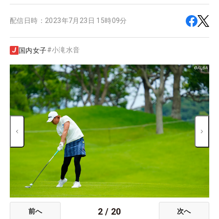
配信日時：
2023年7月23日 15時09分
#
小滝水音
国内女子
2
/
20
前へ
次へ