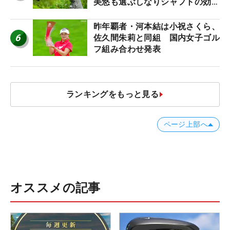
美悠も選ぶしなりシャフトの効果
【ツアープロたちの“飛ばしギ
ア”】
昨年覇者・河本結は小祝さくら、
6
佐久間朱莉と同組 国内女子ゴル
フ組み合わせ発表
ランキングをもっと見る
ページ上部へ
オススメの記事