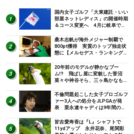
国内女子ゴルフ「大東建託・いい
1
部屋ネットレディス」の開催時期
＆コース変更へ 4月に岐阜で開
催
桑木志帆が海外メジャー制覇で
2
800pt獲得 実質のトップ独走状
態に【メルセデス・ランキング番
外編】
20年前のモデルが静かなブー
3
ム!? 飛ばし屋に変貌した菅沼
菜々や神谷そら、三ヶ島かなも使
う“名器”が人気な理由【ツアープ
ロたちの“飛ばしギア”】
不倫問題起こした女子プロゴルフ
4
ァー3人への処分をJLPGAが発
表 栗永遼キャディは9年間の立
ち入り禁止
皆吉愛寿香は『L』シャフトで
5
11ydアップ 永井花奈、尾関彩