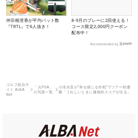
仲宗根澄香が平均パット数
8-9月のプレーに2回使える！
『TRTL』で6人抜き！
コース限定2,000円クーポン
配布中！
Recommended by
ゴルフ総合サ
「JLPGA」
小滝水音が“幸せ感じる作戦”でツアー初優
イト ALBA
の写真一覧
勝「うれしいときに爆発的スコアが出る」
Net