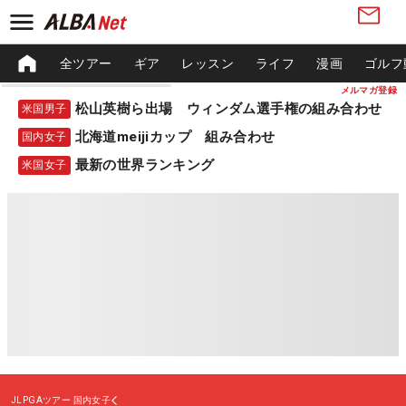
全ツアー
ギア
レッスン
ライフ
漫画
ゴルフ
メルマガ登録
松山英樹ら出場 ウィンダム選手権の組み合わせ
米国男子
北海道meijiカップ 組み合わせ
国内女子
最新の世界ランキング
米国女子
JLPGAツアー
国内女子