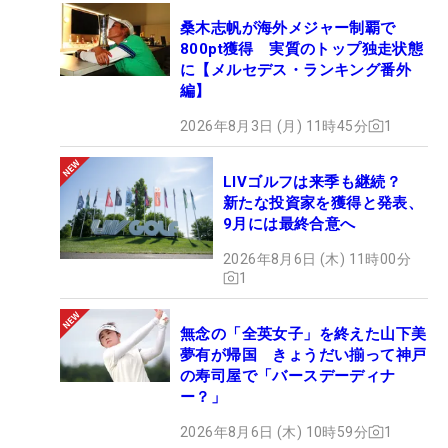
桑木志帆が海外メジャー制覇で
800pt獲得 実質のトップ独走状態
に【メルセデス・ランキング番外
編】
2026年8月3日 (月) 11時45分
1
LIVゴルフは来季も継続？
新たな投資家を獲得と発表、
9月には最終合意へ
2026年8月6日 (木) 11時00分
1
無念の「全英女子」を終えた山下美
夢有が帰国 きょうだい揃って神戸
の寿司屋で「バースデーディナ
ー？」
2026年8月6日 (木) 10時59分
1