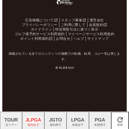
広告掲載について
スタッフ募集
運営会社
プライバシーポリシー
ご利用に際して
会員規約
ガイドライン
特定商取引法に基づく表示
ゴルフ場予約サービス利用規約
マイページサービス利用規約
ポイント利用規約
お問合せ
ヘルプ
サイトマップ
掲載されている全てのコンテンツの無断での転載、転用、コピー等は禁じま
す。
© ALBA Net
TOUR
JLPGA
JGTO
LPGA
PGA
閉じる
全ツアー
国内女子
国内男子
米国女子
米国男子
更新