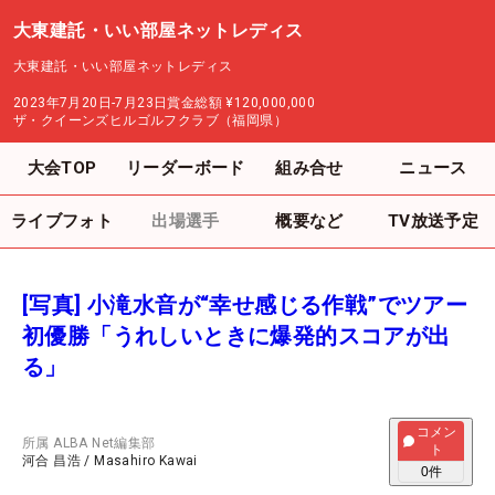
大東建託・いい部屋ネットレディス
大東建託・いい部屋ネットレディス
2023年7月20日-7月23日
賞金総額
¥120,000,000
ザ・クイーンズヒルゴルフクラブ（福岡県）
大会TOP
リーダーボード
組み合せ
ニュース
ライブフォト
出場選手
概要など
TV放送予定
[写真] 小滝水音が“幸せ感じる作戦”でツアー
初優勝「うれしいときに爆発的スコアが出
る」
コメン
所属
ALBA Net編集部
ト
河合 昌浩
/
Masahiro Kawai
0
件