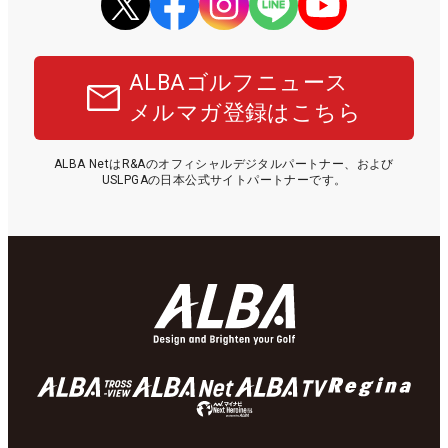
ALBAゴルフニュース
メルマガ登録はこちら
ALBA NetはR&Aのオフィシャルデジタルパートナー、および
USLPGAの日本公式サイトパートナーです。