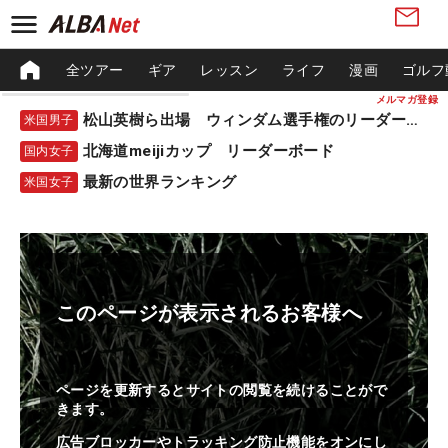
全ツアー
ギア
レッスン
ライフ
漫画
ゴルフ
メルマガ登録
松山英樹ら出場 ウィンダム選手権のリーダーボード
米国男子
北海道meijiカップ リーダーボード
国内女子
最新の世界ランキング
米国女子
このページが表示されるお客様へ
ページを更新するとサイトの閲覧を続けることがで
きます。
広告ブロッカーやトラッキング防止機能をオンにし