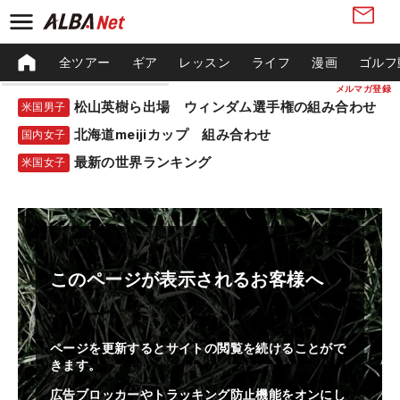
全ツアー
ギア
レッスン
ライフ
漫画
ゴルフ
メルマガ登録
松山英樹ら出場 ウィンダム選手権の組み合わせ
米国男子
北海道meijiカップ 組み合わせ
国内女子
最新の世界ランキング
米国女子
このページが表示されるお客様へ
ページを更新するとサイトの閲覧を続けることがで
きます。
広告ブロッカーやトラッキング防止機能をオンにし