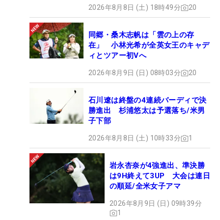
2026年8月8日 (土) 18時49分
20
同郷・桑木志帆は「雲の上の存
在」 小林光希が全英女王のキャデ
ィとツアー初Vへ
2026年8月9日 (日) 08時03分
20
石川遼は終盤の4連続バーディで決
勝進出 杉浦悠太は予選落ち/米男
子下部
2026年8月8日 (土) 10時33分
1
岩永杏奈が4強進出、準決勝
は9H終えて3UP 大会は連日
の順延/全米女子アマ
2026年8月9日 (日) 09時39分
1