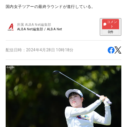
国内女子ツアーの最終ラウンドが進行している。
コメン
所属
ALBA Net編集部
ト
ALBA Net編集部
/
ALBA Net
0
件
配信日時：
2024年4月28日 10時18分