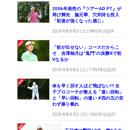
2006年発売の『ツアーAD PT』が
再び脚光 脇元華、穴井詩も投入
「初速が強くなった感じ」
2026年8月8日 (土) 08時56分
4
「欲が出せない」コースだからこ
そ 吉澤柚月は“鬼門”の決勝Rで初
Vなるか
2026年8月8日 (土) 17時58分
20
体を早く回す人ほど飛ばない!? 女
子プロコーチが教える「速い回転」
と「早い回転」の違い #四の五の言
わず振り氣れ
2026年8月9日 (日) 12時00分
31