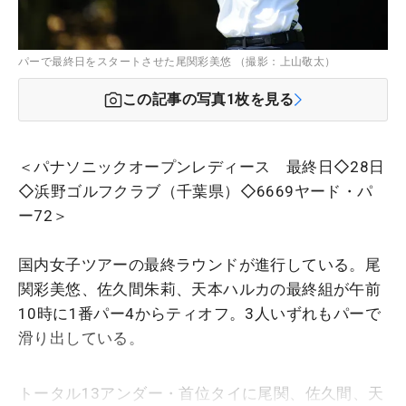
パーで最終日をスタートさせた尾関彩美悠 （撮影：上山敬太）
この記事の写真
1
枚を見る
＜パナソニックオープンレディース 最終日◇28日
◇浜野ゴルフクラブ（千葉県）◇6669ヤード・パ
ー72＞
国内女子ツアーの最終ラウンドが進行している。尾
関彩美悠、佐久間朱莉、天本ハルカの最終組が午前
10時に1番パー4からティオフ。3人いずれもパーで
滑り出している。
トータル13アンダー・首位タイに尾関、佐久間、天