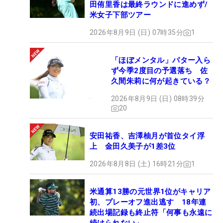
田侑里香は最終ラウンドに進めず/
米女子下部ツアー
2026年8月9日 (日) 07時35分
1
「ほぼメンタル」パター入ら
ず今季2度目の予選落ち 佐
久間朱莉に何が起きている？
2026年8月9日 (日) 08時39分
20
安田祐香、吉澤柚月が首位タイ浮
上 金田久美子が1差3位
2026年8月8日 (土) 16時21分
1
米通算13勝の元世界1位がキャリア
初、プレーオフ進出逃す 18年連
続出場記録も終止符「何事も永遠に