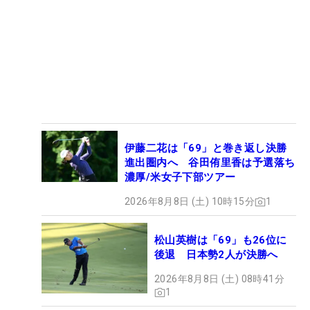
伊藤二花は「69」と巻き返し決勝
進出圏内へ 谷田侑里香は予選落ち
濃厚/米女子下部ツアー
2026年8月8日 (土) 10時15分
1
松山英樹は「69」も26位に
後退 日本勢2人が決勝へ
2026年8月8日 (土) 08時41分
1