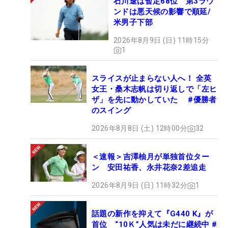
石川遼は暫定68位 第3ラウ
ンドは悪天候の影響で順延/
米男子下部
2026年8月9日 (日) 11時15分
1
スライスが止まらない人へ！ 全英
女王・桑木志帆は切り返しで「左ヒ
ザ」を先に動かしていた #優勝者
のスイング
2026年8月8日 (土) 12時00分
32
＜速報＞吉澤柚月が単独首位ター
ン 安田祐香、永井花奈2差追走
2026年8月9日 (日) 11時32分
1
話題の新作を抑えて『G440 K』が
首位 “10Ｋ”人気は未だに継続中 #