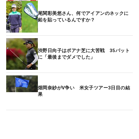
尾関彩美悠さん、何でアイアンのネックに
鉛を貼っているんですか？
渋野日向子はポアナ芝に大苦戦 35パット
に「最後までダメでした」
畑岡奈紗がV争い 米女子ツアー3日目の結
果