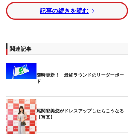
本。1打差4位に河本結、2打差5位タイには3週連続
記事の続きを読む
優勝を狙う竹田麗央、岩井千怜、青木瀬令奈、藤田
さいき、木戸愛、高橋彩華、鶴岡果恋が続いてい
る。
昨年覇者の穴井詩はトータル6アンダー・34位タ
関連記事
イ。小祝さくらはトータル7アンダー・24位で前半
をプレーしている。
随時更新！ 最終ラウンドのリーダーボー
原英莉花は3ホールを消化し、トータル2アンダー・
ド
50位につけている。
尾関彩美悠がドレスアップしたらこうなる
【写真】