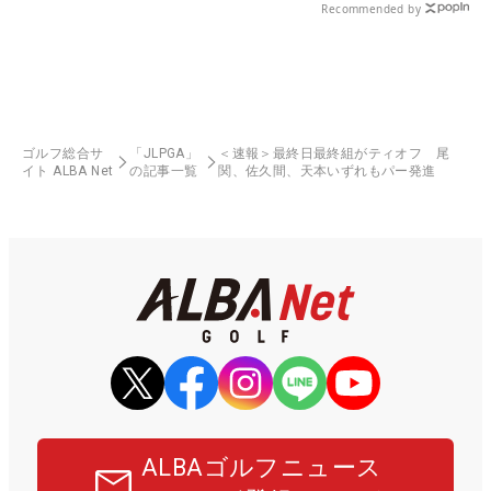
Recommended by
ゴルフ総合サ
「JLPGA」
＜速報＞最終日最終組がティオフ 尾
イト ALBA Net
の記事一覧
関、佐久間、天本いずれもパー発進
ALBAゴルフニュース