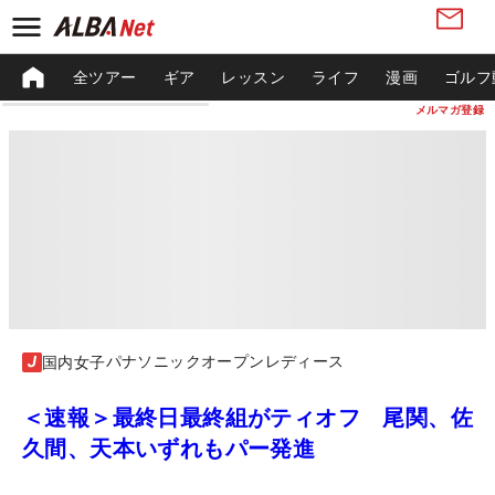
全ツアー
ギア
レッスン
ライフ
漫画
ゴルフ
メルマガ登録
パナソニックオープンレディース
国内女子
＜速報＞最終日最終組がティオフ 尾関、佐
久間、天本いずれもパー発進