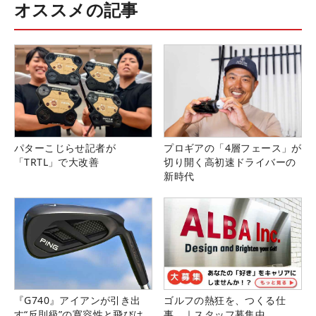
オススメの記事
パターこじらせ記者が
プロギアの「4層フェース」が
「TRTL」で大改善
切り開く高初速ドライバーの
新時代
『G740』アイアンが引き出
ゴルフの熱狂を、つくる仕
す“反則級”の寛容性と飛びは
事。｜スタッフ募集中