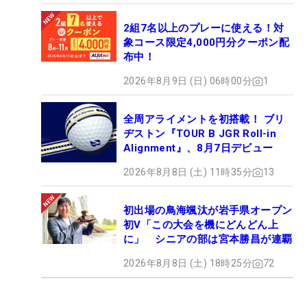
2組7名以上のプレーに使える！対
象コース限定4,000円分クーポン配
布中！
2026年8月9日 (日) 06時00分
1
全周アライメントを初搭載！ ブリ
ヂストン『TOUR B JGR Roll-in
Alignment』、8月7日デビュー
2026年8月8日 (土) 11時35分
13
初出場の鳥海颯汰が岩手県オープン
初V「この大会を機にどんどん上
に」 シニアの部は宮本勝昌が連覇
2026年8月8日 (土) 18時25分
72