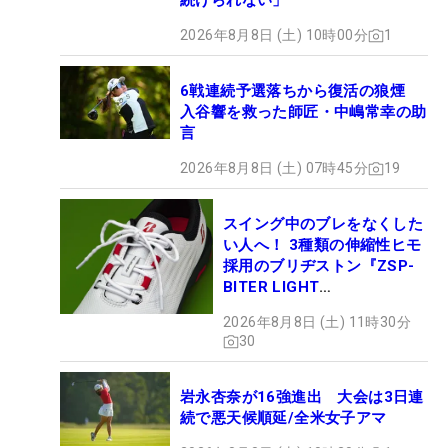
続けられない」
2026年8月8日 (土) 10時00分
1
6戦連続予選落ちから復活の狼煙
入谷響を救った師匠・中嶋常幸の助
言
2026年8月8日 (土) 07時45分
19
スイング中のブレをなくした
い人へ！ 3種類の伸縮性ヒモ
採用のブリヂストン『ZSP-
BITER LIGHT
MAGICLACE』、8月8日デビ
2026年8月8日 (土) 11時30分
ュー
30
岩永杏奈が16強進出 大会は3日連
続で悪天候順延/全米女子アマ