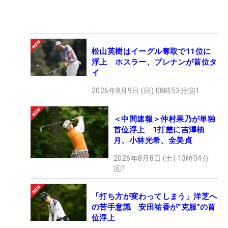
松山英樹はイーグル奪取で11位に
浮上 ホスラー、ブレナンが首位タ
イ
2026年8月9日 (日) 08時53分
1
＜中間速報＞仲村果乃が単独
首位浮上 1打差に吉澤柚
月、小林光希、全美貞
2026年8月8日 (土) 13時04分
1
「打ち方が変わってしまう」洋芝へ
の苦手意識 安田祐香が“克服”の首
位浮上