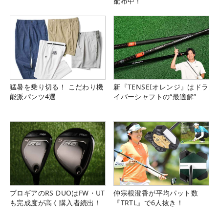
配布中！
猛暑を乗り切る！ こだわり機
新『TENSEIオレンジ』はドラ
能派パンツ4選
イバーシャフトの“最適解”
プロギアのRS DUOはFW・UT
仲宗根澄香が平均パット数
も完成度が高く購入者続出！
『TRTL』で6人抜き！