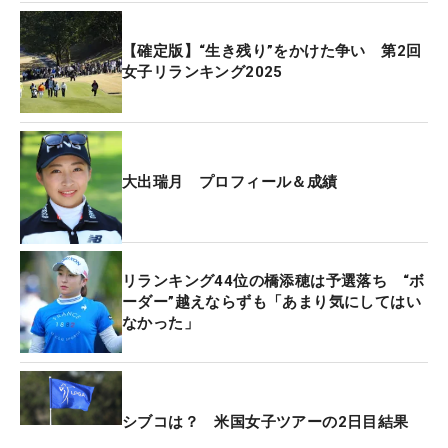
まま5人が並ぶ5位タイで終えたとしても、51.2ptを
獲得できる。ボーダー付近までひとっ飛び。まさに
【確定版】“生き残り”をかけた争い 第2回
一発逆転で“職場”確保となる。
女子リランキング2025
ただ、本人はどこ吹く風。「全然。何も考えていな
いです」と笑い飛ばした。「そういう性格じゃない
というか。熱くないんで、冷めているんで（笑）。
大出瑞月 プロフィール＆成績
周りの人との温度差を感じています（笑）」。リラ
ンキングについて、過熱する周囲の声とは裏腹に、
当事者の大出はいたって冷静だ。「（ボーダー越え
リランキング44位の橋添穂は予選落ち “ボ
は）多分狙ってできるほどの実力は無いです」と自
ーダー”越えならずも「あまり気にしてはい
虐的なコメントまで飛び出した。
なかった」
レギュラーツアーは2週前の「ヨネックスレディ
ス」に続く2試合目。「なんなんでしょうね…」と好
プレーの要因を一瞬考えた後、「イライラしていな
シブコは？ 米国女子ツアーの2日目結果