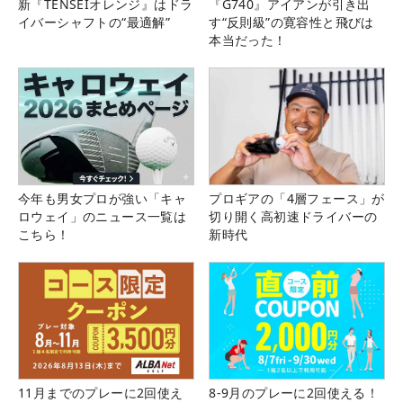
新『TENSEIオレンジ』はドラ
『G740』アイアンが引き出
イバーシャフトの“最適解”
す“反則級”の寛容性と飛びは
本当だった！
今年も男女プロが強い「キャ
プロギアの「4層フェース」が
ロウェイ」のニュース一覧は
切り開く高初速ドライバーの
こちら！
新時代
11月までのプレーに2回使え
8-9月のプレーに2回使える！