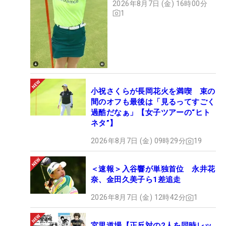
2026年8月7日 (金) 16時00分
1
小祝さくらが長岡花火を満喫 束の
間のオフも最後は「見るってすごく
過酷だなぁ」【女子ツアーの“ヒト
ネタ”】
2026年8月7日 (金) 09時29分
19
＜速報＞入谷響が単独首位 永井花
奈、金田久美子ら1差追走
2026年8月7日 (金) 12時42分
1
宮里道場【正反対の2人を同時レッ