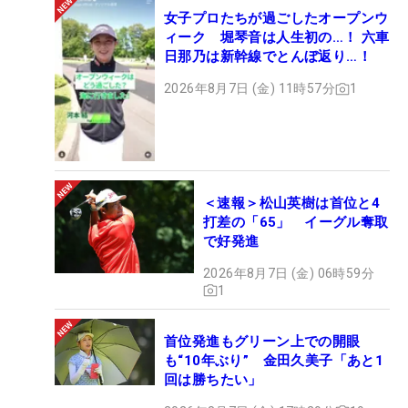
女子プロたちが過ごしたオープンウ
ィーク 堀琴音は人生初の…！ 六車
日那乃は新幹線でとんぼ返り…！
2026年8月7日 (金) 11時57分
1
＜速報＞松山英樹は首位と4
打差の「65」 イーグル奪取
で好発進
2026年8月7日 (金) 06時59分
1
首位発進もグリーン上での開眼
も“10年ぶり” 金田久美子「あと1
回は勝ちたい」