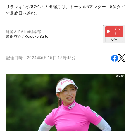
リランキング82位の大出瑞月は、トータル5アンダー・5位タイ
で最終日へ進む。
コメン
所属
ALBA Net編集部
ト
齊藤 啓介
/
Keisuke Saito
0
件
配信日時：
2024年6月15日 18時48分