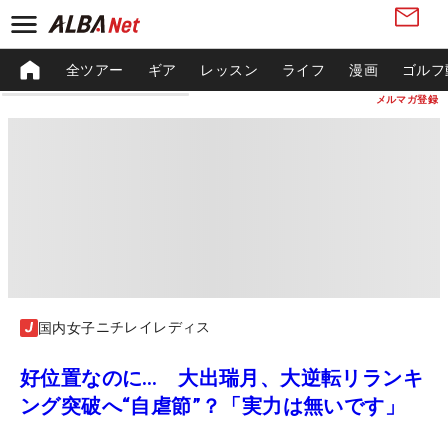
全ツアー
ギア
レッスン
ライフ
漫画
ゴルフ
メルマガ登録
ニチレイレディス
国内女子
好位置なのに… 大出瑞月、大逆転リランキ
ング突破へ“自虐節”？「実力は無いです」