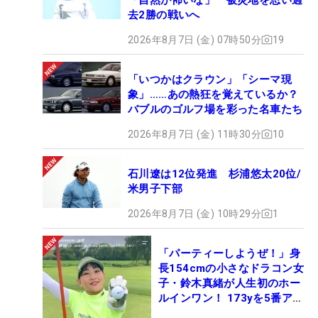
去2勝の戦いへ
2026年8月7日 (金) 07時50分
19
「いつかはクラウン」「シーマ現
象」……あの熱狂を覚えているか？
バブルのゴルフ場を彩った名車たち
2026年8月7日 (金) 11時30分
10
石川遼は12位発進 杉浦悠太20位/
米男子下部
2026年8月7日 (金) 10時29分
1
「パーティーしようぜ！」身
長154cmの小さなドラコン女
子・鈴木真緒が人生初のホー
ルインワン！ 173yを5番アイ
アンで会心のショット