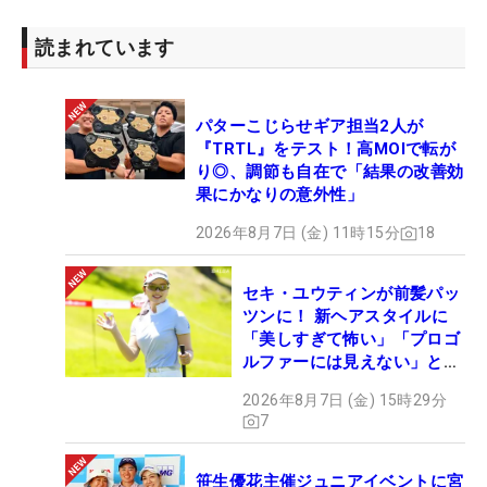
読まれています
パターこじらせギア担当2人が
『TRTL』をテスト！高MOIで転が
り◎、調節も自在で「結果の改善効
果にかなりの意外性」
2026年8月7日 (金) 11時15分
18
セキ・ユウティンが前髪パッ
ツンに！ 新ヘアスタイルに
「美しすぎて怖い」「プロゴ
ルファーには見えない」とコ
メント殺到
2026年8月7日 (金) 15時29分
7
笹生優花主催ジュニアイベントに宮