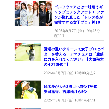
ゴルフウェアとは一味違うギ
ャップにノックアウト！ ファ
ンが惚れ直した「ドレス姿が
完璧すぎる女子プロ」神10
2026年8月7日 (金) 19時45分
111
夏場の重いグリーンで女子プロはパ
ターを替える アマチュアは「腹筋
に力を入れてください」【大西翔太
のHOTSHOT】
2026年8月7日 (金) 12時00分
7
鈴木愛が大会2勝目へ首位T発進
安田祐香、吉澤柚月ら5位
2026年8月7日 (金) 16時14分
1