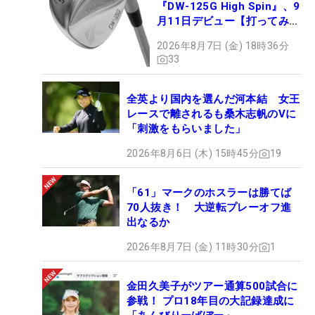
『DW-125G High Spin』、9
月11日デビュー【打ってみ
た】
2026年8月7日 (金) 18時36分
33
全英より国内を選んだ河本結 女王
レースで離されるも桑木志帆のVに
「刺激をもらいました」
2026年8月6日 (木) 15時45分
19
「61」マークのホスラーは勝てば
70人抜き！ 大逆転プレーオフ進
出なるか
2026年8月7日 (金) 11時30分
1
金田久美子がツアー通算500試合に
参戦！ プロ18年目の大記録達成に