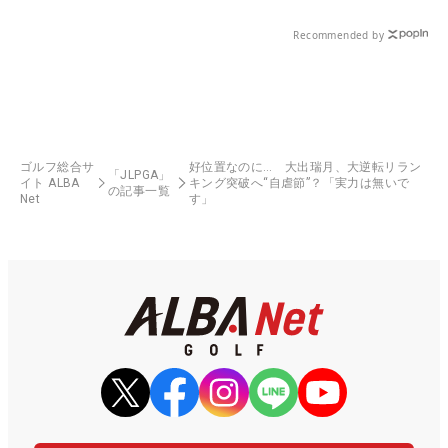
Recommended by
ゴルフ総合サ
好位置なのに… 大出瑞月、大逆転リラン
「JLPGA」
イト ALBA
キング突破へ“自虐節”？「実力は無いで
の記事一覧
Net
す」