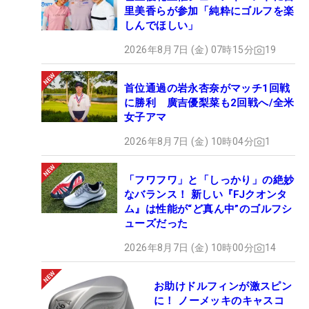
里美香らが参加「純粋にゴルフを楽
しんでほしい」
2026年8月7日 (金) 07時15分
19
首位通過の岩永杏奈がマッチ1回戦
に勝利 廣吉優梨菜も2回戦へ/全米
女子アマ
2026年8月7日 (金) 10時04分
1
「フワフワ」と「しっかり」の絶妙
なバランス！ 新しい『FJクオンタ
ム』は性能が“ど真ん中”のゴルフシ
ューズだった
2026年8月7日 (金) 10時00分
14
お助けドルフィンが激スピン
に！ ノーメッキのキャスコ