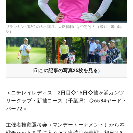
リランキング82位の大出瑞月。大逆転劇には否定的？ （撮影：米山聡
明）
この記事の写真
25
枚を見る
＜ニチレイレディス 2日目◇15日◇袖ヶ浦カンツ
リークラブ・新袖コース（千葉県）◇6584ヤード・
パー72＞
主催者推薦選考会（マンデートーナメント）から本
戦チケットを手に入れた大出瑞月が善戦。初日は3