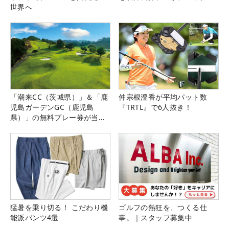
世界へ
「潮来CC（茨城県）」＆「鹿
仲宗根澄香が平均パット数
児島ガーデンGC（鹿児島
『TRTL』で6人抜き！
県）」の無料プレー券が当た
る！！
猛暑を乗り切る！ こだわり機
ゴルフの熱狂を、つくる仕
能派パンツ4選
事。｜スタッフ募集中