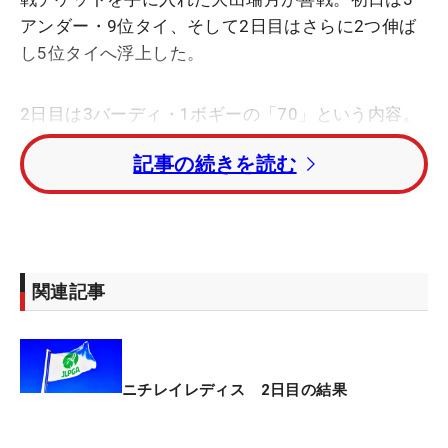
アンダー・9位タイ、そして2日目はさらに2つ伸ば
し5位タイへ浮上した。
2日目は3バーディ・1ボギーの「70」という内容。
「前半はすこぶる悪かった（笑）」と話すも、5番
記事の続きを読む
パー4でのチップインバーディが流れを良くした。
「ミスでしたが、3バウンド目で入った。入ってな
かったらもうワンピン行っていましたね」と運も味
方につけるショットで後半の2バーディに繋げた。
関連記事
今大会終了後に第1回リランキングが実施される
が、大出は82位（3.8pt）。30位前後が中盤戦での
ほぼ全試合に出場できることが見込まれるが、その
ボーダーラインまで約50pt差と大きな開きがある。
ニチレイレディス 2日目の結果
そんな苦しい状況に光が差し込んできた。仮にこの