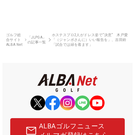
ゴルフ総
ホステスプロ2人がドレス姿で“決意” 木戸愛
「JLPGA」
合サイト
「（ジャンボさんに）いい報告を」、吉田鈴
の記事一覧
ALBA Net
「試合では緑を着ます」
ALBAゴルフニュース