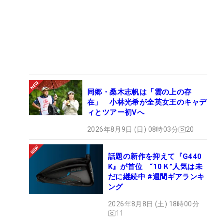
同郷・桑木志帆は「雲の上の存
在」 小林光希が全英女王のキャデ
ィとツアー初Vへ
2026年8月9日 (日) 08時03分
20
話題の新作を抑えて『G440
K』が首位 “10Ｋ”人気は未
だに継続中 #週間ギアランキ
ング
2026年8月8日 (土) 18時00分
11