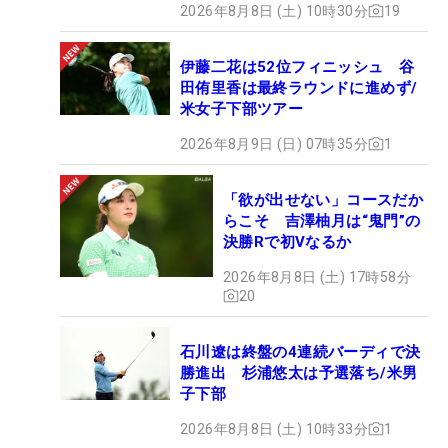
2026年8月8日 (土) 10時30分
19
伊藤二花は52位フィニッシュ 谷
田侑里香は最終ラウンドに進めず/
米女子下部ツアー
2026年8月9日 (日) 07時35分
1
「欲が出せない」コースだか
らこそ 吉澤柚月は“鬼門”の
決勝Rで初Vなるか
2026年8月8日 (土) 17時58分
20
石川遼は終盤の4連続バーディで決
勝進出 杉浦悠太は予選落ち/米男
子下部
2026年8月8日 (土) 10時33分
1