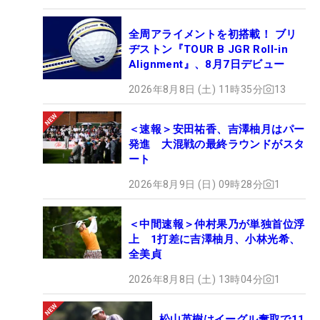
全周アライメントを初搭載！ ブリ
ヂストン『TOUR B JGR Roll-in
Alignment』、8月7日デビュー
2026年8月8日 (土) 11時35分
13
＜速報＞安田祐香、吉澤柚月はパー
発進 大混戦の最終ラウンドがスタ
ート
2026年8月9日 (日) 09時28分
1
＜中間速報＞仲村果乃が単独首位浮
上 1打差に吉澤柚月、小林光希、
全美貞
2026年8月8日 (土) 13時04分
1
松山英樹はイーグル奪取で11