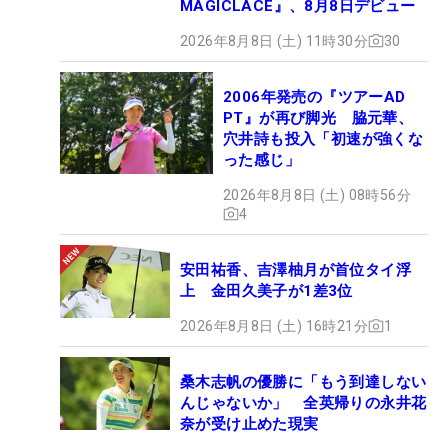
MAGICLACE』、8月8日デビュー
2026年8月8日 (土) 11時30分
30
2006年発売の『ツアーAD
PT』が再び脚光 脇元華、
穴井詩も投入「初速が強くな
った感じ」
2026年8月8日 (土) 08時56分
4
安田祐香、吉澤柚月が首位タイ浮
上 金田久美子が1差3位
2026年8月8日 (土) 16時21分
1
桑木志帆の優勝に「もう到達しない
んじゃないか」 全英帰りの永井花
奈が受け止めた現実