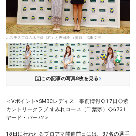
ホステスプロの木戸愛（右）と吉田鈴 （撮影：福田文平）
この記事の写真
8
枚を見る
＜Vポイント×SMBCレディス 事前情報◇17日◇紫
カントリークラブ すみれコース（千葉県）◇6731
ヤード・パー72＞
18日に行われるプロアマ開催前日には、37名の選手