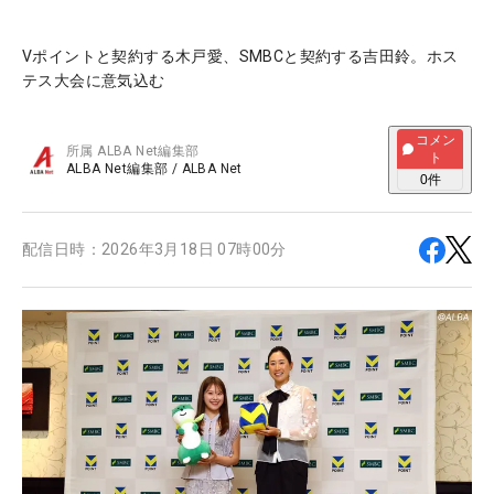
Vポイントと契約する木戸愛、SMBCと契約する吉田鈴。ホス
テス大会に意気込む
コメン
所属
ALBA Net編集部
ト
ALBA Net編集部
/
ALBA Net
0
件
配信日時：
2026年3月18日 07時00分