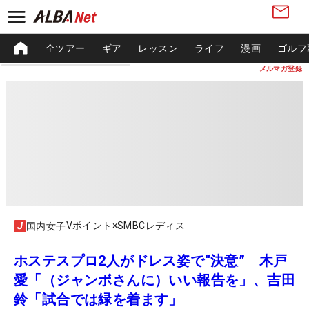
全ツアー
ギア
レッスン
ライフ
漫画
ゴルフ
メルマガ登録
Vポイント×SMBCレディス
国内女子
ホステスプロ2人がドレス姿で“決意” 木戸
愛「（ジャンボさんに）いい報告を」、吉田
鈴「試合では緑を着ます」