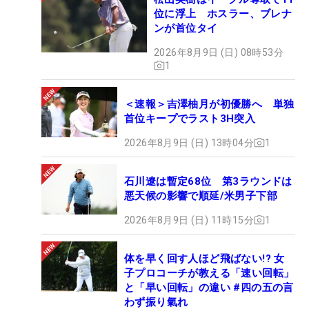
位に浮上 ホスラー、ブレナ
ンが首位タイ
2026年8月9日 (日) 08時53分
1
＜速報＞吉澤柚月が初優勝へ 単独
首位キープでラスト3H突入
2026年8月9日 (日) 13時04分
1
石川遼は暫定68位 第3ラウンドは
悪天候の影響で順延/米男子下部
2026年8月9日 (日) 11時15分
1
体を早く回す人ほど飛ばない!? 女
子プロコーチが教える「速い回転」
と「早い回転」の違い #四の五の言
わず振り氣れ