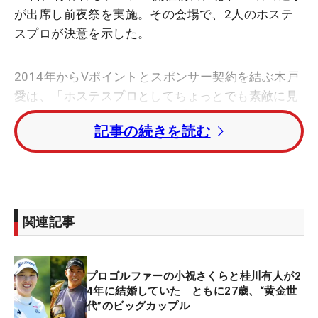
が出席し前夜祭を実施。その会場で、2人のホステ
スプロが決意を示した。
2014年からVポイントとスポンサー契約を結ぶ木戸
愛は、「ホステスプロとしてちょっとでも素敵に見
えるようにしました」と白のブラウスと黒のミニス
記事の続きを読む
カートというシックな着こなし。大会に向けては、
「今年もホステスプロとして挑戦できることに感謝
の気持ちでいっぱい。挑戦する勇気を持って頑張り
たいと思います」と気合も十分だ。
関連記事
前日16日には23年12月から指導を受けてきたジャ
ンボこと尾崎将司さんのお別れの会に出席。「（お
別れ会の後で）気持ちは強くなっているので、それ
プロゴルファーの小祝さくらと桂川有人が2
をパワーにして頑張りたい。いい報告をしたいで
4年に結婚していた ともに27歳、“黄金世
す」。天国で観戦している師匠まで届くほどの歓声
代”のビッグカップル