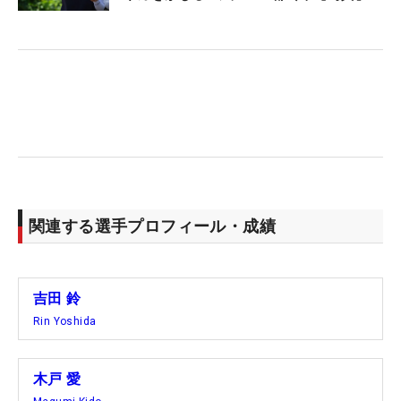
た」と話す。
帰国間もないこともあり「（前夜祭ではSMBCカラ
ーの）緑を着たかったので昨日、買いに行ったけ
ど、なかったんです」と、薄紫色のドレスをチョイ
ス。そのため「試合では緑を着ます」と“予告”し
た。ともに、お世話になった人たちへの恩返しのた
め、全力を尽くしていく。
関連する選手プロフィール・成績
吉田 鈴
Rin Yoshida
木戸 愛