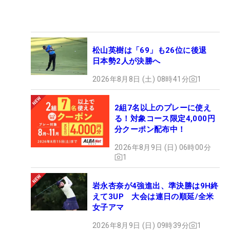
松山英樹は「69」も26位に後退
日本勢2人が決勝へ
2026年8月8日 (土) 08時41分
1
2組7名以上のプレーに使え
る！対象コース限定4,000円
分クーポン配布中！
2026年8月9日 (日) 06時00分
1
岩永杏奈が4強進出、準決勝は9H終
えて3UP 大会は連日の順延/全米
女子アマ
2026年8月9日 (日) 09時39分
1