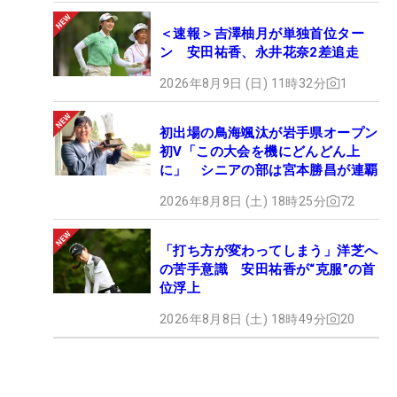
＜速報＞吉澤柚月が単独首位ター
ン 安田祐香、永井花奈2差追走
2026年8月9日 (日) 11時32分
1
初出場の鳥海颯汰が岩手県オープン
初V「この大会を機にどんどん上
に」 シニアの部は宮本勝昌が連覇
2026年8月8日 (土) 18時25分
72
「打ち方が変わってしまう」洋芝へ
の苦手意識 安田祐香が“克服”の首
位浮上
2026年8月8日 (土) 18時49分
20