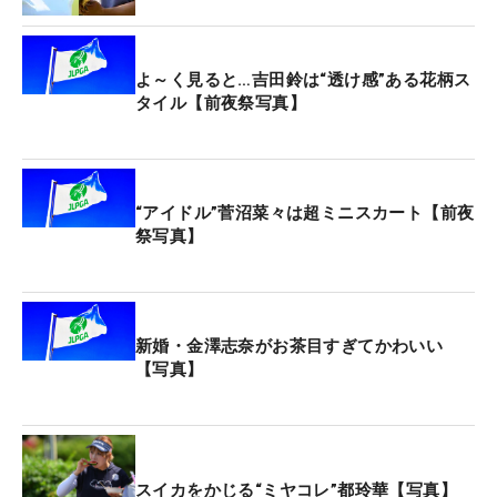
を引き出したい。
そして、先週の「台湾ホンハイレディース」から帰
よ～く見ると…吉田鈴は“透け感”ある花柄ス
国直後の吉田鈴は、SMBCの契約プロとして出場す
タイル【前夜祭写真】
る。「まだ3戦目ですけど、去年より連戦の疲れは
ないです」と頼もしい様子。「（予選を通過して）
最低限3日間はいられるように。大会を盛り上げら
“アイドル”菅沼菜々は超ミニスカート【前夜
れるよう、結果のみならずプレーでも歓声を沸かせ
祭写真】
たい」と誓った。
昨年は姉の吉田優利が優勝。地元・千葉県の大会と
いうのもモチベーションにつながる。帰国直後なが
新婚・金澤志奈がお茶目すぎてかわいい
【写真】
ら、さっそく17日にはコースで調整を重ねた。1年
前の姉の優勝時には「砲台グリーンも多くアプロー
チが重要になる」ということを感じたというが、こ
の日の練習も「アプローチを多めにしました。砲台
グリーンに対して、上げる、止める練習をしまし
スイカをかじる“ミヤコレ”都玲華【写真】