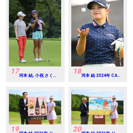
17
18
河本 結, 小祝 さくら
河本 結 2024年 CAT
2016年ゴルフダイジ
Ladies 練習日・プロ
ェストジャパンジュ
アマ
ニアカップ
19
20