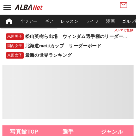
全ツアー
ギア
レッスン
ライフ
漫画
ゴルフ
メルマガ登録
松山英樹ら出場 ウィンダム選手権のリーダーボード
米国男子
北海道meijiカップ リーダーボード
国内女子
最新の世界ランキング
米国女子
写真館TOP
選手
ジャンル