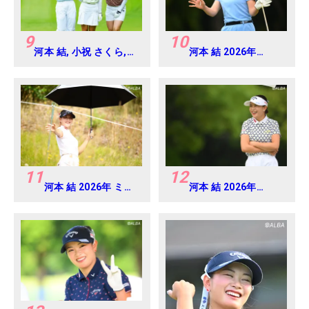
9
10
河本 結, 小祝 さくら,
河本 結 2026年
六車 日那乃 2026年 資
EARTH MONDAMIN
生堂・JAL レディス
CUP Round4
Round4
11
12
河本 結 2026年 ミネ
河本 結 2026年
ベアミツミ レディス
EARTH MONDAMIN
北海道新聞カップ
CUP Round5
Round1