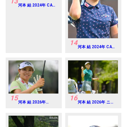
13
河本 結 2024年 CAT
Ladies 練習日・プロ
アマ
14
河本 結 2024年 CAT
Ladies 練習日・プロ
アマ
15
16
河本 結 2026年
河本 結 2026年 ニチ
EARTH MONDAMIN
レイレディス
CUP Round4
Round1