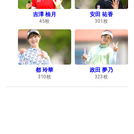
吉澤 柚月
安田 祐香
45
枚
301
枚
都 玲華
政田 夢乃
310
枚
323
枚