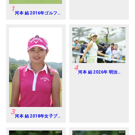
1
河本 結 2016年ゴルフ
ダイジェストジャパン
ジュニアカップ
4
河本 結 2026年 明治安
田レディス Round2
3
河本 結 2018年女子プ
ロテスト