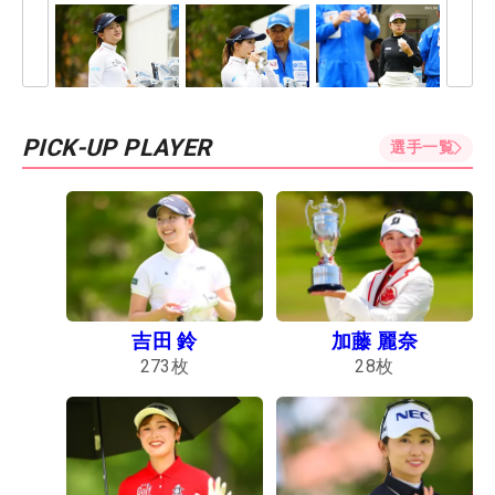
PICK-UP PLAYER
選手一覧
吉田 鈴
加藤 麗奈
273
枚
28
枚