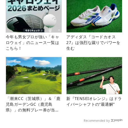
今年も男女プロが強い「キャ
アディダス『コードカオス
ロウェイ」のニュース一覧は
27』は強烈な蹴りでパワーを
こちら！
生む
「潮来CC（茨城県）」＆「鹿
新『TENSEIオレンジ』はドラ
児島ガーデンGC（鹿児島
イバーシャフトの“最適解”
県）」の無料プレー券が当た
る！！
Recommended by