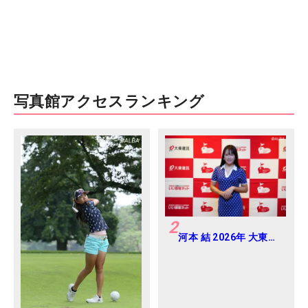
写真館アクセスランキング
2
河本 結 2026年 大東建
託・いい部屋ネットレ
ディス 練習日・プロア
マ