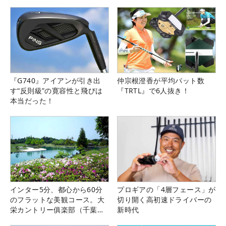
『G740』アイアンが引き出
仲宗根澄香が平均パット数
す“反則級”の寛容性と飛びは
『TRTL』で6人抜き！
本当だった！
インター5分、都心から60分
プロギアの「4層フェース」が
のフラットな美観コース。大
切り開く高初速ドライバーの
栄カントリー俱楽部（千葉
新時代
県）