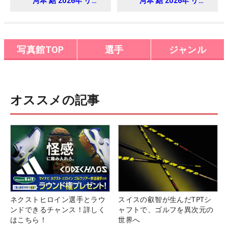
河本 結 2026年 リゾ
河本 結 2026年 リゾ
ートトラスト レディ
ートトラスト レディ
ス Round4
ス Round4
写真館TOP
選手
ジャンル
オススメの記事
ネクストヒロイン選手とラウ
スイスの叡智が生んだTPTシ
ンドできるチャンス！詳しく
ャフトで、ゴルフを異次元の
はこちら！
世界へ