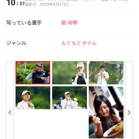
10
/
37
撮影日：2025年8月27日）
写っている選手
都 玲華
ジャンル
もぐもぐタイム