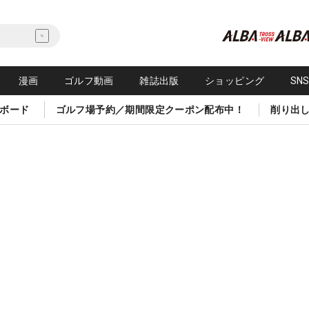
漫画
ゴルフ動画
雑誌出版
ショッピング
SN
ボード
ゴルフ場予約／期間限定クーポン配布中！
削り出