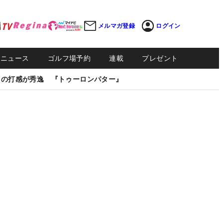
メルマガ登録
ログイン
Sニュース
ゴルフ場予約
連載
プレゼント
しの打感が秀逸 『トゥーロンパター』