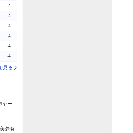
-4
-4
-4
-4
-4
-4
を見る
9ヤー
下美夢有