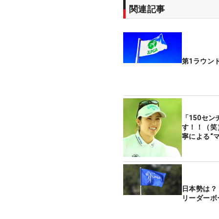
関連記事
第1ラウン
「150セ
す！！（笑
寧による“
日本勢は？
リーダーボ