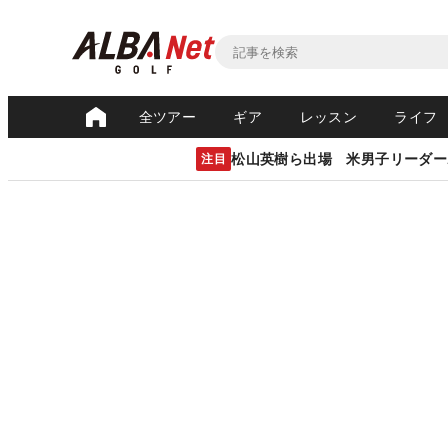
全ツアー
ギア
レッスン
ライフ
松山英樹ら出場 米男子リーダー
注目