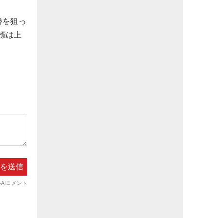
勝を狙っ
標は上