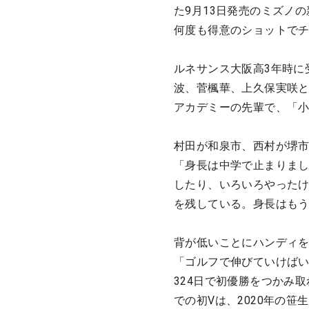
た9月13日発売のミズノ
何度も得意のショットで
ルネサンス大阪高3年時に
波、菅楓華、上久保実咲と
アカデミーの先輩で、「
村田が和泉市、西村が堺市
「身長は中学で止まりま
したり、いろいろやった
を残している。身長はも
背が低いことにハンディを
「ゴルフで伸びていけばい
324日で初優勝をつかみ
での初Vは、2020年の