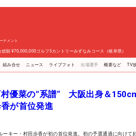
ーナメント
金総額
¥70,000,000
ゴルフ5カントリーみずなみコース（岐阜県）
組み合せ
ニュース
ライブフォト
出場選手
概要など
TV
村優菜の“系譜” 大阪出身＆150c
歩香が首位発進
ルーキー・村田歩香が初の首位発進。初の予選通過に向けて