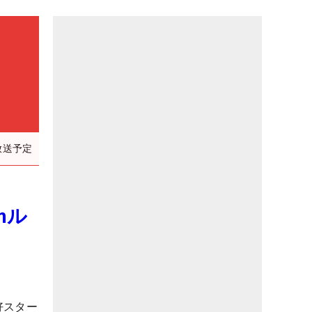
放送予定
mル
好スター