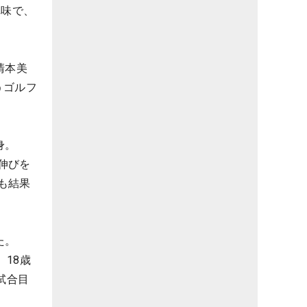
れ味で、
清本美
うゴルフ
身。
伸びを
も結果
た。
18歳
試合目