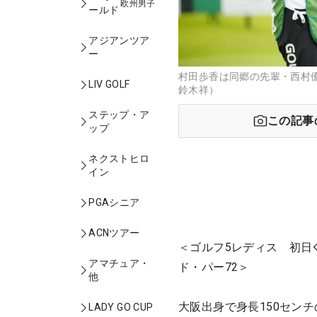
欧州男子
ールド
アジアンツア
ー
村田歩香は同郷の先輩・西村
LIV GOLF
鈴木祥）
ステップ・ア
この記事
ップ
ネクストヒロ
イン
PGAシニア
ACNツアー
＜ゴルフ5レディス 初日
アマチュア・
ド・パー72＞
他
大阪出身で身長150セン
LADY GO CUP