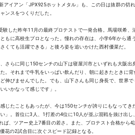
の新アイアン「JPX925ホットメタル」も、この日は抜群の切
チャンスをつくりだした。
受験した昨年11月の最終プロテストで一発合格。馬場咲希、
ともに高校生プロとなった。憧れの存在は、小学6年から通
小さくても活躍できる」と後ろ姿を追いかけた西村優菜だ。
、さらに同じ150センチの山下は寝屋川市といずれも大阪出
した。それまで牛乳をいっぱい飲んだり、朝に起きたときに背
けど伸びませんでした。でも、山下さんも同じ身長で、世界で
ういいかなって感じです」。
感じたこともあったが、今は150センチが誇りにもなってき
い」。首位に3人、1打差の4位に10人が並ぶ混戦を抜け出し、
取れば、ツアー史上7番目の若さ。また、プロテスト合格から4
笹生優花の2試合目に次ぐスピード記録となる。