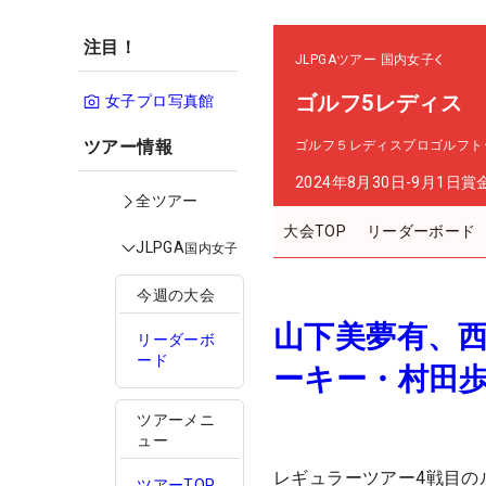
注目！
JLPGAツアー
国内女子
ゴルフ5レディス
女子プロ写真館
ツアー情報
ゴルフ５レディスプロゴルフト
2024年8月30日-9月1日
賞
全ツアー
大会TOP
リーダーボード
JLPGA
国内女子
今週の大会
山下美夢有、西
リーダーボ
ード
ーキー・村田
ツアーメニ
ュー
レギュラーツアー4戦目の
ツアーTOP