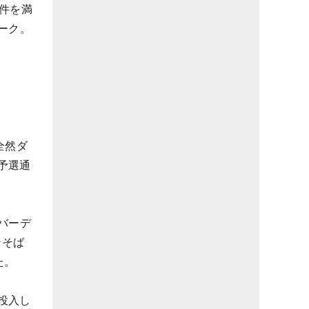
件を満
ーク。
全然ダ
予選通
バーデ
ンそば
た。
投入し