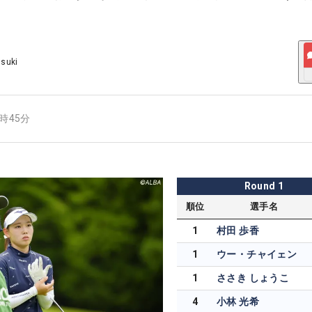
Usuki
7時45分
Round
1
順位
選手名
1
村田 歩香
1
ウー・チャイェン
1
ささき しょうこ
4
小林 光希