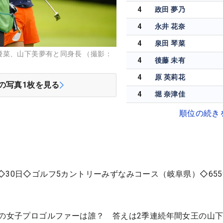
4
政田 夢乃
4
永井 花奈
4
泉田 琴菜
優菜、山下美夢有と同身長 （撮影：
4
後藤 未有
4
原 英莉花
の写真
1
枚を見る
4
堀 奈津佳
順位の続き
◇30日◇ゴルフ5カントリーみずなみコース（岐阜県）◇655
チの女子プロゴルファーは誰？ 答えは2季連続年間女王の山