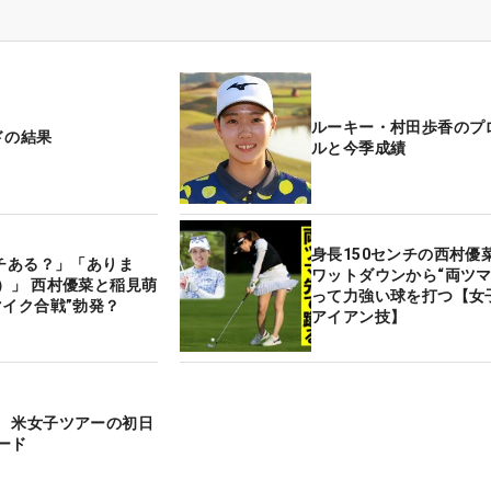
ルーキー・村田歩香のプ
ドの結果
ルと今季成績
身長150センチの西村優
ンチある？」「ありま
ワットダウンから“両ツマ
）」 西村優菜と稲見萌
って力強い球を打つ【女
マイク合戦”勃発？
アイアン技】
 米女子ツアーの初日
ード