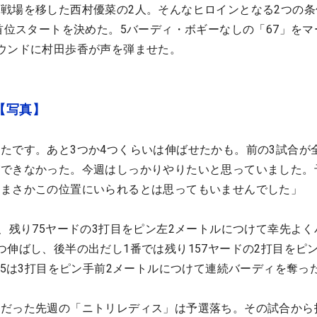
戦場を移した西村優菜の2人。そんなヒロインとなる2つの条
が首位スタートを決めた。5バーディ・ボギーなしの「67」をマ
ウンドに村田歩香が声を弾ませた。
【写真】
たです。あと3つか4つくらいは伸ばせたかも。前の3試合が
ができなかった。今週はしっかりやりたいと思っていました。
、まさかこの位置にいられるとは思ってもいませんでした」
て、残り75ヤードの3打目をピン左2メートルにつけて幸先よく
つ伸ばし、後半の出だし1番では残り157ヤードの2打目をピ
パー5は3打目をピン手前2メートルにつけて連続バーディを奪っ
会だった先週の「ニトリレディス」は予選落ち。その試合から