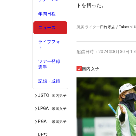
トを切った。
年間日程
所属
ライター
臼杵孝志
/
Takashi 
ニュース
ライブフォ
ト
配信日時：
2024年8月30日 1
ツアー登録
選手
国内女子
記録・成績
JGTO
国内男子
LPGA
米国女子
PGA
米国男子
DPワ