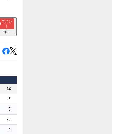
コメン
ト
0
件
SC
-5
-5
-5
-4