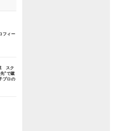
ロフィー
菜 スク
先”で蹴
子プロの