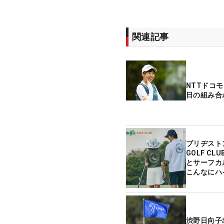
関連記事
NTTドコ
日の組み合
ブリヂストン
GOLF C
とサーフカ
こんなにハ
渋野日向子