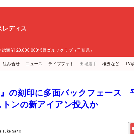
スレディス
金総額
¥120,000,000
浜野ゴルフクラブ（千葉県）
組み合せ
ニュース
ライブフォト
出場選手
概要など
TV
00CB』の刻印に多面バックフェース 
ストンの新アイアン投入か
eisuke Saito