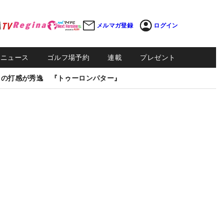
メルマガ登録
ログイン
Sニュース
ゴルフ場予約
連載
プレゼント
しの打感が秀逸 『トゥーロンパター』