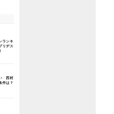
ンランキ
ブリヂス
！
い 西村
条件は？