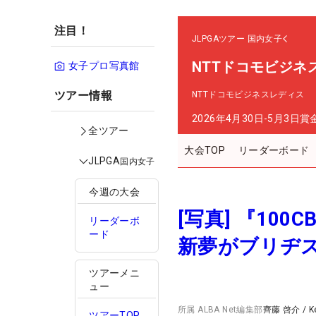
注目！
JLPGAツアー
国内女子
NTTドコモビジネ
女子プロ写真館
ツアー情報
NTTドコモビジネスレディス
2026年4月30日-5月3日
賞
全ツアー
大会TOP
リーダーボード
JLPGA
国内女子
今週の大会
[写真] 『1
リーダーボ
ード
新夢がブリヂ
ツアーメニ
ュー
所属
ALBA Net編集部
齊藤 啓介
/
K
ツアーTOP