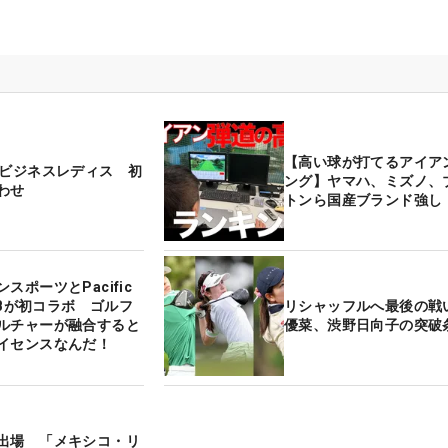
【高い球が打てるアイア
モビジネスレディス 初
ング】ヤマハ、ミズノ、
わせ
トンら国産ブランド強し
スポーツとPacific
LUBが初コラボ ゴルフ
リシャッフルへ最後の戦
ルチャーが融合すると
優菜、渋野日向子の突破
イセンスなんだ！
出場 「メキシコ・リ