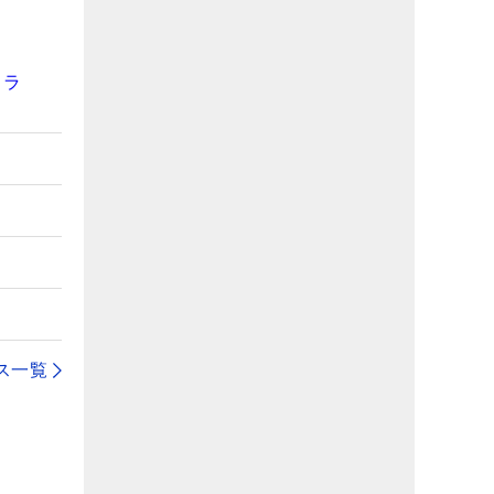
コラ
】
ス一覧