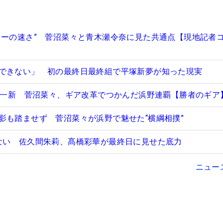
レーの速さ” 菅沼菜々と青木瀬令奈に見た共通点【現地記者
できない」 初の最終日最終組で平塚新夢が知った現実
フト一新 菅沼菜々、ギア改革でつかんだ浜野連覇【勝者のギア
影も踏ませず 菅沼菜々が浜野で魅せた“横綱相撲”
ない 佐久間朱莉、髙橋彩華が最終日に見せた底力
ニュー