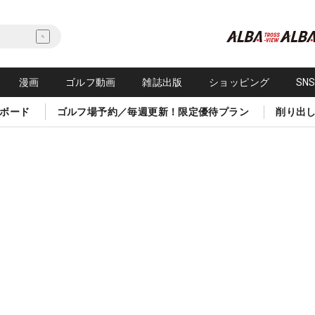
漫画
ゴルフ動画
雑誌出版
ショッピング
SN
ボード
ゴルフ場予約／毎週更新！限定優待プラン
削り出