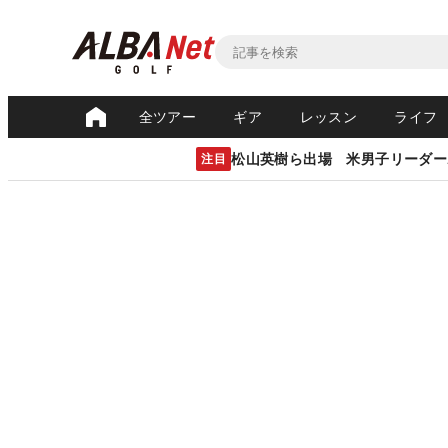
全ツアー
ギア
レッスン
ライフ
松山英樹ら出場 米男子リーダー
注目