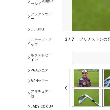
欧州男子
ールド
アジアンツア
ー
LIV GOLF
3
/
7
ブリヂストンの
ステップ・ア
ップ
ネクストヒロ
イン
PGAシニア
ACNツアー
アマチュア・
他
LADY GO CUP