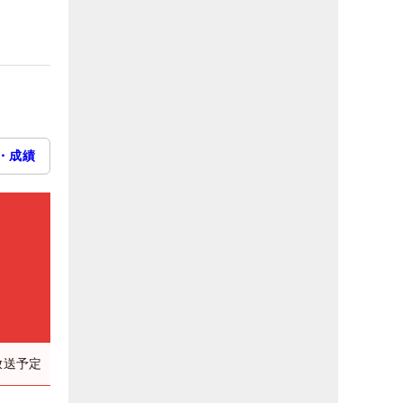
・成績
放送予定