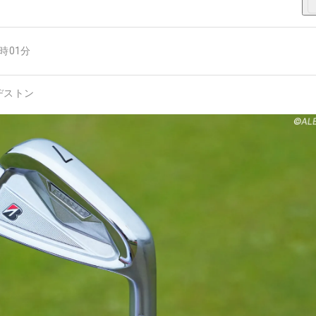
7時01分
ヂストン