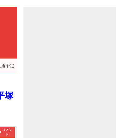
放送予定
平塚
コメン
ト