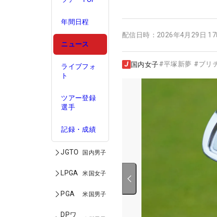
年間日程
配信日時：
2026年4月29日 1
ニュース
#
平塚新夢
#
ブリ
国内女子
ライブフォ
ト
ツアー登録
選手
記録・成績
JGTO
国内男子
LPGA
米国女子
PGA
米国男子
DPワ