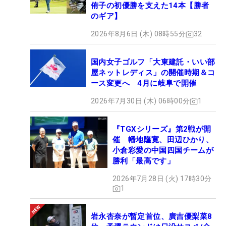
侑子の初優勝を支えた14本【勝者
のギア】
2026年8月6日 (木) 08時55分
32
国内女子ゴルフ「大東建託・いい部
屋ネットレディス」の開催時期＆コ
ース変更へ 4月に岐阜で開催
2026年7月30日 (木) 06時00分
1
『TGXシリーズ』第2戦が開
催 幡地隆寛、田辺ひかり、
小倉彩愛の中国四国チームが
勝利「最高です」
2026年7月28日 (火) 17時30分
1
岩永杏奈が暫定首位、廣吉優梨菜8