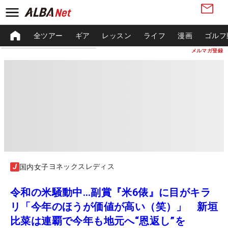
全ツアー
ギア
レッスン
ライフ
漫画
ゴルフ
メルマガ登録
ヨネックスレディス
国内女子
令和の米騒動中…副賞『米6俵』に目がキラ
リ「今年のほうが価値が高い（笑）」 新垣
比菜は連覇で今年も地元へ“恩返し”を