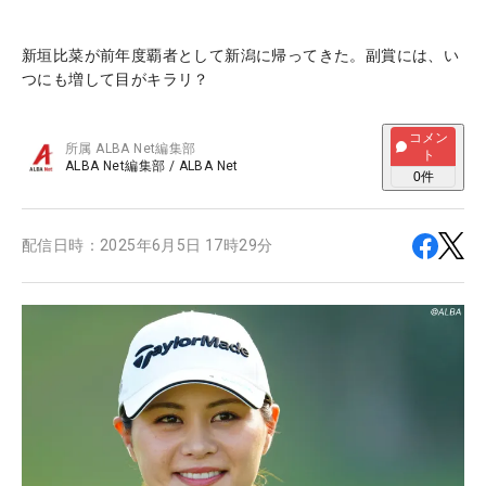
新垣比菜が前年度覇者として新潟に帰ってきた。副賞には、い
つにも増して目がキラリ？
コメン
所属
ALBA Net編集部
ト
ALBA Net編集部
/
ALBA Net
0
件
配信日時：
2025年6月5日 17時29分