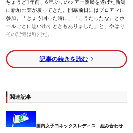
ちょうど1年前、6年ぶりのツアー優勝を遂げた新潟
に新垣比菜が戻ってきた。開幕前日にはプロアマに
参加。「きょう回った時に、『こうだったな』とホ
ールごとに思い出すときもありました」と、やはり
その記憶は鮮烈だ。
2020‐21年シーズン以来となるシード選手としてプ
記事の続きを読む
レーする今季だが、ここまで結果は芳しくない。11
試合に出場し、予選通過はわずか2試合で、最高順
位は45位。現在7試合連続で決勝進出を逃してい
る。原因は「ショット全般」にあると話し、先週か
ら指導を受ける青木翔コーチのアドバイスをもと
関連記事
に、「テークバックの時に右のお尻に体重を乗せる
こと」を意識し、修正に励んでいる。
そのかいあって、聞こえてきたのは「ちょっと（状
国内女子ヨネックスレディス 組み合わせ
態が）よくなったかな」というもの。「ここ最近、