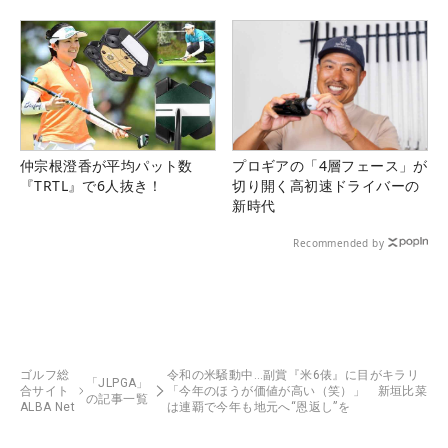
仲宗根澄香が平均パット数
プロギアの「4層フェース」が
『TRTL』で6人抜き！
切り開く高初速ドライバーの
新時代
Recommended by
ゴルフ総
令和の米騒動中…副賞『米6俵』に目がキラリ
「JLPGA」
合サイト
「今年のほうが価値が高い（笑）」 新垣比菜
の記事一覧
ALBA Net
は連覇で今年も地元へ“恩返し”を