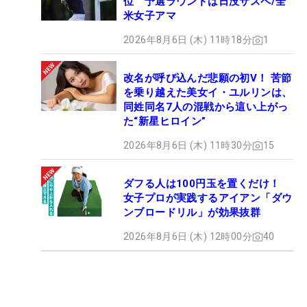
位 予選ラウンドは日没サスペ/全
米女子アマ
2026年8月6日 (木) 11時18分
1
改名が呼び込んだ悲願の初V！ 苦節
を乗り越えた美女イ・ユルリンは、
同姓同名7人の混戦から這い上がっ
た“新星ヒロイン”
2026年8月6日 (木) 11時30分
15
ダフる人は100円玉を置くだけ！
女子プロが実践するアイアン「ダウ
ンブロードリル」が効果抜群
2026年8月6日 (木) 12時00分
40