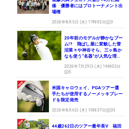
催 優勝者にはプロトーナメント出
場権
2026年8月5日 (水) 17時02分
3
20年前のモデルが静かなブー
ム!? 飛ばし屋に変貌した菅
沼菜々や神谷そら、三ヶ島か
なも使う“名器”が人気な理由
【ツアープロたちの“飛ばし
2026年7月29日 (水) 14時02分
ギア”】
5
米国キャロウェイ、PGAツアー選
手たちが使用するノーメッキブレー
ドを限定発売
2026年8月6日 (木) 10時37分
33
44歳262日のツアー最年長V 福田