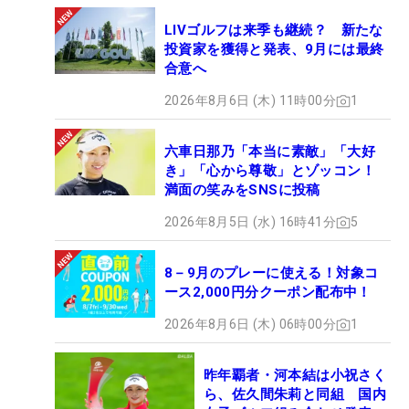
LIVゴルフは来季も継続？ 新たな
投資家を獲得と発表、9月には最終
合意へ
2026年8月6日 (木) 11時00分
1
六車日那乃「本当に素敵」「大好
き」「心から尊敬」とゾッコン！
満面の笑みをSNSに投稿
2026年8月5日 (水) 16時41分
5
8－9月のプレーに使える！対象コ
ース2,000円分クーポン配布中！
2026年8月6日 (木) 06時00分
1
昨年覇者・河本結は小祝さく
ら、佐久間朱莉と同組 国内