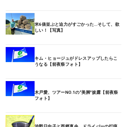
調子がよくなくて、いいイメージがずっと持ててな
かった。でも（このコースを回り）昨年のいいイメ
ージが出てきもしました」。攻略法はしっかりと頭
米6俵並ぶと迫力がすごかった…そして、欲
に描けている。
しい！【写真】
今年も副賞には、新潟らしく『米6俵』がラインナ
ップ。“令和の米騒動”のまっただなかにある現在に
キム・ヒョージュがドレスアップしたらこ
おいて、とても貴重だ。昨年は手にした米を、地元
うなる【前夜祭フォト】
の沖縄県うるま市にある子ども食堂や、出身校の興
南高野球部寮に寄付もした。「今年のほうが価値が
高いですね」と話して笑いを誘ったが、確かに昨年
にも増してよろこばれるに違いない。
木戸愛、ツアーNO.1の“美脚”披露【前夜祭
フォト】
自身の不調と米騒動を吹き飛ばすような連覇に期待
したい。
渋野日向子と西郷真央、ドライバーの打痕