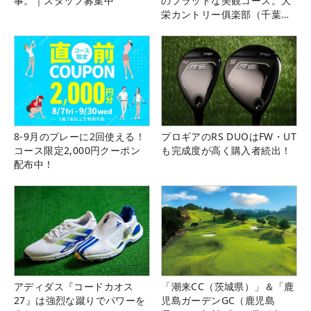
事。｜スタッフ募集中
のフラットな美観コース。大
栄カントリー俱楽部（千葉
県）
8-9月のプレーに2回使える！
プロギアのRS DUOはFW・UT
コース限定2,000円クーポン
も完成度が高く購入者続出！
配布中！
アディダス『コードカオス
「潮来CC（茨城県）」＆「鹿
27』は強烈な蹴りでパワーを
児島ガーデンGC（鹿児島