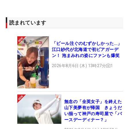
読まれています
「ビール注ぐのむずかしかった…」
江口紗代が北海道で初ビアガーデ
ン！ 泡まみれの姿にファンも爆笑
2026年8月6日 (木) 13時27分
1
無念の「全英女子」を終えた
山下美夢有が帰国 きょうだ
い揃って神戸の寿司屋で「バ
ースデーディナー？」