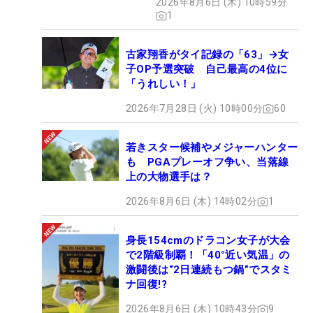
2026年8月6日 (木) 10時59分
1
古家翔香がタイ記録の「63」→女
子OP予選突破 自己最高の4位に
「うれしい！」
2026年7月28日 (火) 10時00分
60
若きスター候補やメジャーハンター
も PGAプレーオフ争い、当落線
上の大物選手は？
2026年8月6日 (木) 14時02分
1
身長154cmのドラコン女子が大会
で2階級制覇！「40°近い気温」の
激闘後は“2日連続もつ鍋”でスタミ
ナ回復!?
2026年8月6日 (木) 10時43分
9