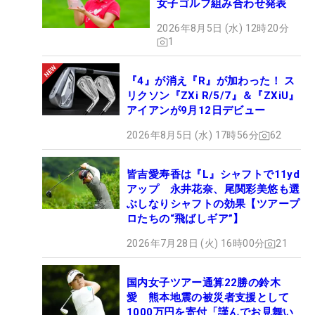
女子ゴルフ組み合わせ発表
2026年8月5日 (水) 12時20分
1
『4』が消え『R』が加わった！ ス
リクソン『ZXi R/5/7』＆『ZXiU』
アイアンが9月12日デビュー
2026年8月5日 (水) 17時56分
62
皆吉愛寿香は『L』シャフトで11yd
アップ 永井花奈、尾関彩美悠も選
ぶしなりシャフトの効果【ツアープ
ロたちの“飛ばしギア”】
2026年7月28日 (火) 16時00分
21
国内女子ツアー通算22勝の鈴木
愛 熊本地震の被災者支援として
1000万円を寄付「謹んでお見舞い