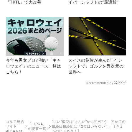
「TRTL」で大改善
イバーシャフトの“最適解”
今年も男女プロが強い「キャ
スイスの叡智が生んだTPTシ
ロウェイ」のニュース一覧は
ャフトで、ゴルフを異次元の
こちら！
世界へ
Recommended by
ゴルフ総合
“にい”優花は“さんい”から初V狙う 初めての
「JLPGA」
サイト
最終日最終組は「2位はいらない！」【きょ
の記事一覧
ALBA Net
うのヒトネタ！】