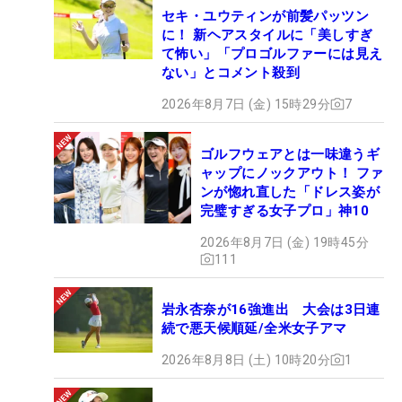
セキ・ユウティンが前髪パッツン
に！ 新ヘアスタイルに「美しすぎ
て怖い」「プロゴルファーには見え
ない」とコメント殺到
2026年8月7日 (金) 15時29分
7
ゴルフウェアとは一味違うギ
ャップにノックアウト！ ファ
ンが惚れ直した「ドレス姿が
完璧すぎる女子プロ」神10
2026年8月7日 (金) 19時45分
111
岩永杏奈が16強進出 大会は3日連
続で悪天候順延/全米女子アマ
2026年8月8日 (土) 10時20分
1