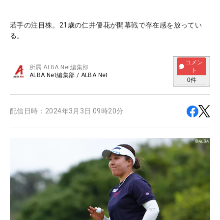
若手の注目株。21歳の仁井優花が開幕戦で存在感を放ってい
る。
コメン
所属
ALBA Net編集部
ト
ALBA Net編集部
/
ALBA Net
0
件
配信日時：
2024年3月3日 09時20分