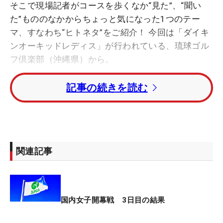
そこで現場記者がコースを歩くなか“見た”、“聞い
た”もののなかからちょっと気になった1つのテー
マ、すなわち“ヒトネタ”をご紹介！ 今回は「ダイキ
ンオーキッドレディス」が行われている、琉球ゴル
フ倶楽部（沖縄県）から。
記事の続きを読む
◇
2002年生まれで21歳の仁井優花は、国内女子ツア
ー開幕戦の最終日をトップと4打差の3位タイで迎え
る。“にい”が“3位（さんい）”で最終日最終組を回る
関連記事
のは初めてのこと。
ツアー未勝利の“にい”は「優勝目指して頑張りま
す。上がもっと伸ばすのかなと思いましたが、4打
国内女子開幕戦 3日目の結果
差ならまだ可能性があると思うので、しっかり伸ば