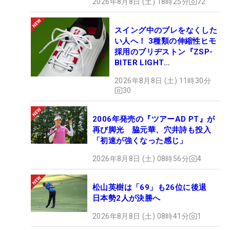
2026年8月8日 (土) 18時25分
72
スイング中のブレをなくした
い人へ！ 3種類の伸縮性ヒモ
採用のブリヂストン『ZSP-
BITER LIGHT
MAGICLACE』、8月8日デビ
2026年8月8日 (土) 11時30分
ュー
30
2006年発売の『ツアーAD PT』が
再び脚光 脇元華、穴井詩も投入
「初速が強くなった感じ」
2026年8月8日 (土) 08時56分
4
松山英樹は「69」も26位に後退
日本勢2人が決勝へ
2026年8月8日 (土) 08時41分
1