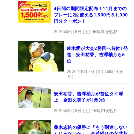
4日間の期間限定配布！11月までの
プレーに2回使える1,500円＆1,000
円分クーポン！
2026年8月8日 (土) 06時00分
2
鈴木愛が大会2勝目へ首位T発
進 安田祐香、吉澤柚月ら5
位
2026年8月7日 (金) 16時14分
1
安田祐香、吉澤柚月が首位タイ浮
上 金田久美子が1差3位
2026年8月8日 (土) 16時21分
1
桑木志帆の優勝に「もう到達しない
んじゃないか」 全英帰りの永井花