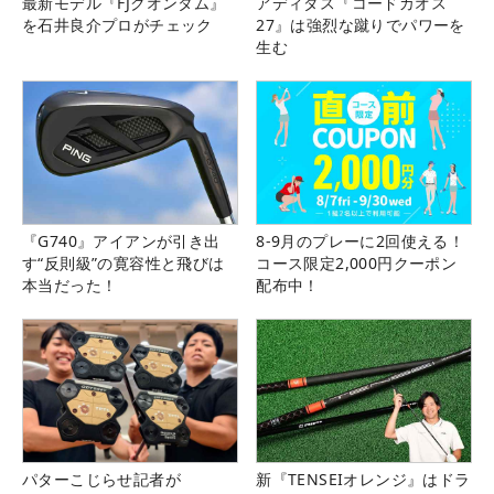
最新モデル『FJクオンタム』
アディダス『コードカオス
を石井良介プロがチェック
27』は強烈な蹴りでパワーを
生む
『G740』アイアンが引き出
8-9月のプレーに2回使える！
す“反則級”の寛容性と飛びは
コース限定2,000円クーポン
本当だった！
配布中！
パターこじらせ記者が
新『TENSEIオレンジ』はドラ