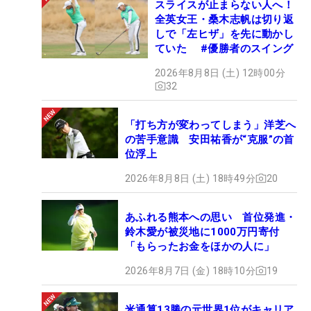
スライスが止まらない人へ！
全英女王・桑木志帆は切り返
しで「左ヒザ」を先に動かし
ていた #優勝者のスイング
2026年8月8日 (土) 12時00分
32
「打ち方が変わってしまう」洋芝へ
の苦手意識 安田祐香が“克服”の首
位浮上
2026年8月8日 (土) 18時49分
20
あふれる熊本への思い 首位発進・
鈴木愛が被災地に1000万円寄付
「もらったお金をほかの人に」
2026年8月7日 (金) 18時10分
19
米通算13勝の元世界1位がキャリア