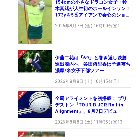
154cmの小さなドラコン女子・鈴
木真緒が人生初のホールインワン！
173yを5番アイアンで会心のショッ
ト
2026年8月7日 (金) 16時00分
1
伊藤二花は「69」と巻き返し決勝
進出圏内へ 谷田侑里香は予選落ち
濃厚/米女子下部ツアー
2026年8月8日 (土) 10時15分
1
全周アライメントを初搭載！ ブリ
ヂストン『TOUR B JGR Roll-in
Alignment』、8月7日デビュー
2026年8月8日 (土) 11時35分
13