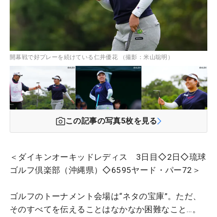
開幕戦で好プレーを続けている仁井優花 （撮影：米山聡明）
この記事の写真
5
枚を見る
＜ダイキンオーキッドレディス 3日目◇2日◇琉球
ゴルフ倶楽部（沖縄県）◇6595ヤード・パー72＞
ゴルフのトーナメント会場は“ネタの宝庫”。ただ、
そのすべてを伝えることはなかなか困難なこと…。