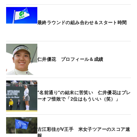
していきたいです」と“2位（にい）”より下の順位で
終える気はない。
最終ラウンドの組み合わせ＆スタート時間
昨年の「樋口久子 三菱電機レディス」でプレーオフ
に敗れ2位タイで終えた仁井は名前通りの「2位（に
い）になっちゃいましたね。2位はもういいです
（笑）」と苦笑いを見せながら話していた。だから
こそ今回は2位（にい）より上の1位で終えたい。
仁井優花 プロフィール＆成績
「トップが伸ばしているので、明日もしっかり伸ば
していかないと上はないのかな。いいスコアと悪い
スコアが紙一重のコースなので、あまり攻め過ぎず
“名前通り”の結末に苦笑い 仁井優花はプレ
ーオフ惜敗で「2位はもういい（笑）」
に、守るところはしっかり守って、マネジメントを
しっかりやりたいです」
戦略の準備をしかっり整えて、悲願のツアー初Vを
古江彩佳がV王手 米女子ツアーのスコア速
狙って挑んでいく。
報