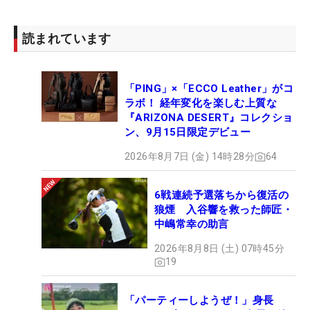
読まれています
「PING」×「ECCO Leather」がコ
ラボ！ 経年変化を楽しむ上質な
『ARIZONA DESERT』コレクショ
ン、9月15日限定デビュー
2026年8月7日 (金) 14時28分
64
6戦連続予選落ちから復活の
狼煙 入谷響を救った師匠・
中嶋常幸の助言
2026年8月8日 (土) 07時45分
19
「パーティーしようぜ！」身長