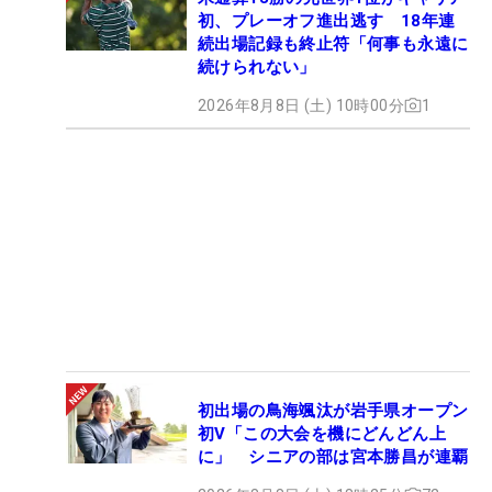
初、プレーオフ進出逃す 18年連
続出場記録も終止符「何事も永遠に
続けられない」
2026年8月8日 (土) 10時00分
1
初出場の鳥海颯汰が岩手県オープン
初V「この大会を機にどんどん上
に」 シニアの部は宮本勝昌が連覇