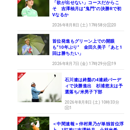
「欲が出せない」コースだからこ
そ 吉澤柚月は“鬼門”の決勝Rで初
Vなるか
2026年8月8日 (土) 17時58分
20
首位発進もグリーン上での開眼
も“10年ぶり” 金田久美子「あと1
回は勝ちたい」
2026年8月7日 (金) 17時29分
19
石川遼は終盤の4連続バーデ
ィで決勝進出 杉浦悠太は予
選落ち/米男子下部
2026年8月8日 (土) 10時33分
1
＜中間速報＞仲村果乃が単独首位浮
上 1打差に吉澤柚月、小林光希、