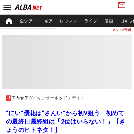
全ツアー
ギア
レッスン
ライフ
漫画
ゴルフ
メルマガ登録
ダイキンオーキッドレディス
国内女子
“にい”優花は“さんい”から初V狙う 初めて
の最終日最終組は「2位はいらない！」【き
ょうのヒトネタ！】