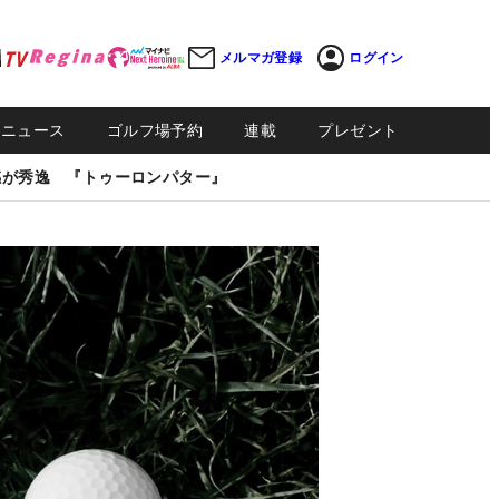
メルマガ登録
ログイン
Sニュース
ゴルフ場予約
連載
プレゼント
感が秀逸 『トゥーロンパター』