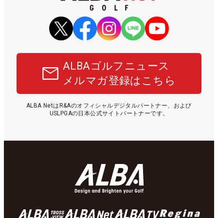
ALBAゴルフニュース
メルマガ登録はこちら
ALBA NetはR&Aのオフィシャルデジタルパートナー、および
USLPGAの日本公式サイトパートナーです。