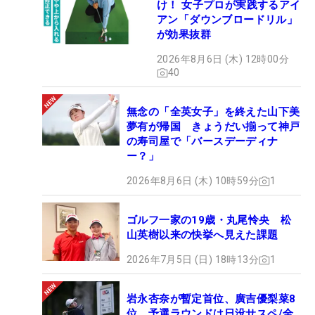
け！ 女子プロが実践するアイ
アン「ダウンブロードリル」
が効果抜群
2026年8月6日 (木) 12時00分
40
無念の「全英女子」を終えた山下美
夢有が帰国 きょうだい揃って神戸
の寿司屋で「バースデーディナ
ー？」
2026年8月6日 (木) 10時59分
1
ゴルフ一家の19歳・丸尾怜央 松
山英樹以来の快挙へ見えた課題
2026年7月5日 (日) 18時13分
1
岩永杏奈が暫定首位、廣吉優梨菜8
位 予選ラウンドは日没サスペ/全