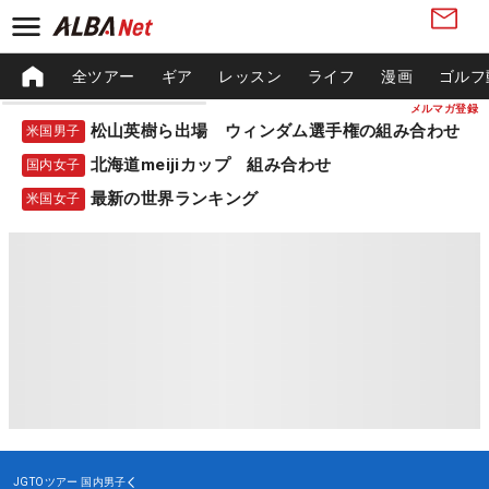
全ツアー
ギア
レッスン
ライフ
漫画
ゴルフ
メルマガ登録
松山英樹ら出場 ウィンダム選手権の組み合わせ
米国男子
北海道meijiカップ 組み合わせ
国内女子
最新の世界ランキング
米国女子
JGTOツアー
国内男子