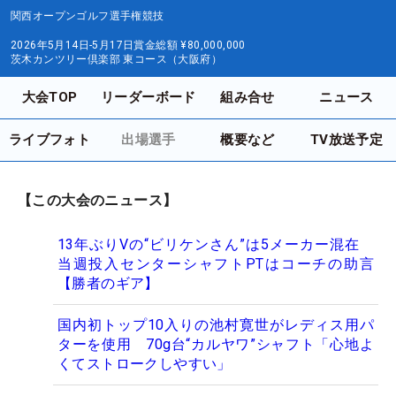
関西オープンゴルフ選手権競技
2026年5月14日-5月17日
賞金総額
¥80,000,000
茨木カンツリー倶楽部 東コース（大阪府）
大会TOP
リーダーボード
組み合せ
ニュース
ライブフォト
出場選手
概要など
TV放送予定
【この大会のニュース】
13年ぶりVの“ビリケンさん”は5メーカー混在
当週投入センターシャフトPTはコーチの助言
【勝者のギア】
国内初トップ10入りの池村寛世がレディス用パ
ターを使用 70g台“カルヤワ”シャフト「心地よ
くてストロークしやすい」