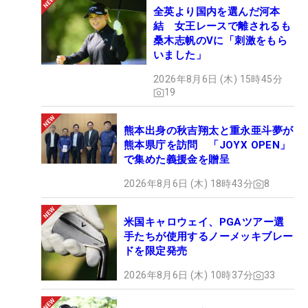
全英より国内を選んだ河本
結 女王レースで離されるも
桑木志帆のVに「刺激をもら
いました」
2026年8月6日 (木) 15時45分
19
熊本出身の秋吉翔太と重永亜斗夢が
熊本県庁を訪問 「JOYX OPEN」
で集めた義援金を贈呈
2026年8月6日 (木) 18時43分
8
米国キャロウェイ、PGAツアー選
手たちが使用するノーメッキブレー
ドを限定発売
2026年8月6日 (木) 10時37分
33