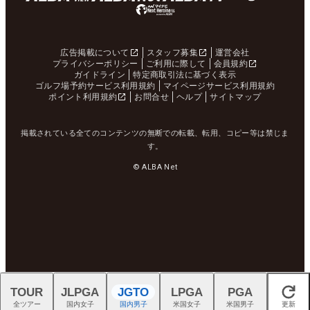
広告掲載について
スタッフ募集
運営会社
プライバシーポリシー
ご利用に際して
会員規約
ガイドライン
特定商取引法に基づく表示
ゴルフ場予約サービス利用規約
マイページサービス利用規約
ポイント利用規約
お問合せ
ヘルプ
サイトマップ
掲載されている全てのコンテンツの無断での転載、転用、コピー等は禁じま
す。
© ALBA Net
TOUR
JLPGA
JGTO
LPGA
PGA
閉じる
全ツアー
国内女子
国内男子
米国女子
米国男子
更新