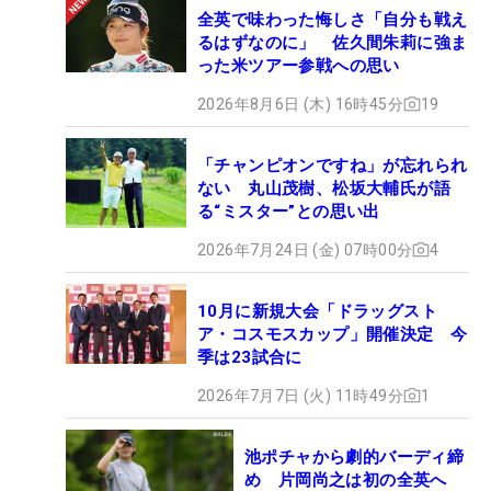
全英で味わった悔しさ「自分も戦え
るはずなのに」 佐久間朱莉に強ま
った米ツアー参戦への思い
2026年8月6日 (木) 16時45分
19
「チャンピオンですね」が忘れられ
ない 丸山茂樹、松坂大輔氏が語
る“ミスター”との思い出
2026年7月24日 (金) 07時00分
4
10月に新規大会「ドラッグスト
ア・コスモスカップ」開催決定 今
季は23試合に
2026年7月7日 (火) 11時49分
1
池ポチャから劇的バーディ締
め 片岡尚之は初の全英へ