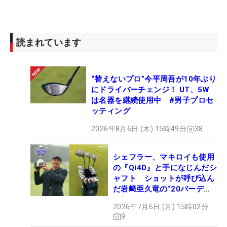
読まれています
“替えないプロ”今平周吾が10年ぶり
にドライバーチェンジ！ UT、5W
は名器を継続使用中 #男子プロセ
ッティング
2026年8月6日 (木) 15時49分
38
シェフラー、マキロイも使用
の『Qi4D』と手になじんだシ
ャフト ショットが呼び込ん
だ岩﨑亜久竜の“20バーデ
ィ”【勝者のギア】
2026年7月6日 (月) 15時02分
9