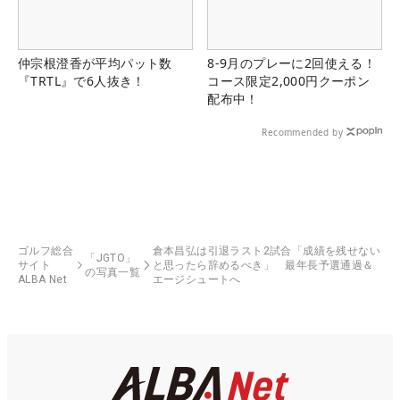
仲宗根澄香が平均パット数
8-9月のプレーに2回使える！
『TRTL』で6人抜き！
コース限定2,000円クーポン
配布中！
Recommended by
ゴルフ総合
倉本昌弘は引退ラスト2試合「成績を残せない
「JGTO」
サイト
と思ったら辞めるべき」 最年長予選通過＆
の写真一覧
ALBA Net
エージシュートへ