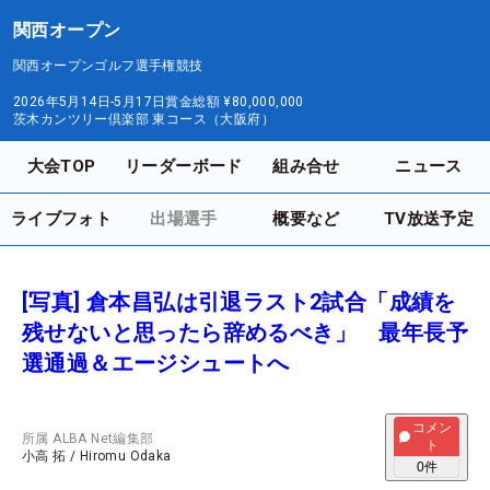
関西オープン
関西オープンゴルフ選手権競技
2026年5月14日-5月17日
賞金総額
¥80,000,000
茨木カンツリー倶楽部 東コース（大阪府）
大会TOP
リーダーボード
組み合せ
ニュース
ライブフォト
出場選手
概要など
TV放送予定
[写真] 倉本昌弘は引退ラスト2試合「成績を
残せないと思ったら辞めるべき」 最年長予
選通過＆エージシュートへ
コメン
所属
ALBA Net編集部
ト
小高 拓
/
Hiromu Odaka
0
件