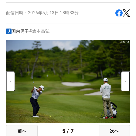
配信日時：
2026年5月13日 18時33分
#
倉本昌弘
国内男子
5
/
7
前へ
次へ