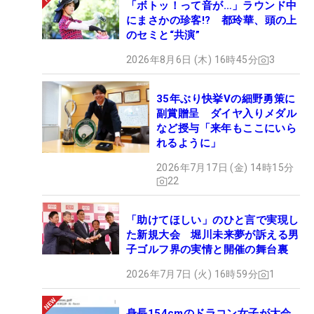
「ボトッ！って音が…」ラウンド中
にまさかの珍客!? 都玲華、頭の上
のセミと“共演”
2026年8月6日 (木) 16時45分
3
35年ぶり快挙Vの細野勇策に
副賞贈呈 ダイヤ入りメダル
など授与「来年もここにいら
れるように」
2026年7月17日 (金) 14時15分
22
「助けてほしい」のひと言で実現し
た新規大会 堀川未来夢が訴える男
子ゴルフ界の実情と開催の舞台裏
2026年7月7日 (火) 16時59分
1
身長154cmのドラコン女子が大会