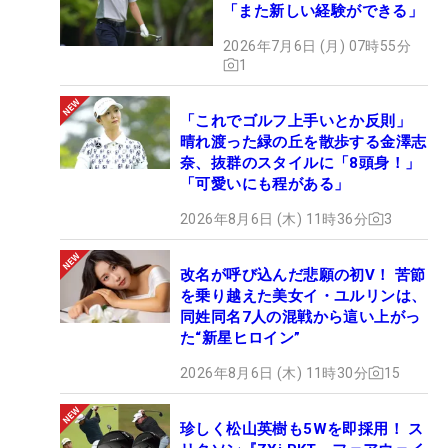
「また新しい経験ができる」
2026年7月6日 (月) 07時55分
1
「これでゴルフ上手いとか反則」
晴れ渡った緑の丘を散歩する金澤志
奈、抜群のスタイルに「8頭身！」
「可愛いにも程がある」
2026年8月6日 (木) 11時36分
3
改名が呼び込んだ悲願の初V！ 苦節
を乗り越えた美女イ・ユルリンは、
同姓同名7人の混戦から這い上がっ
た“新星ヒロイン”
2026年8月6日 (木) 11時30分
15
珍しく松山英樹も5Wを即採用！ ス