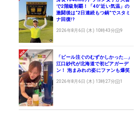
で2階級制覇！「40°近い気温」の
激闘後は“2日連続もつ鍋”でスタミ
ナ回復!?
2026年8月6日 (木) 10時43分
9
「ビール注ぐのむずかしかった…」
江口紗代が北海道で初ビアガーデ
ン！ 泡まみれの姿にファンも爆笑
2026年8月6日 (木) 13時27分
1