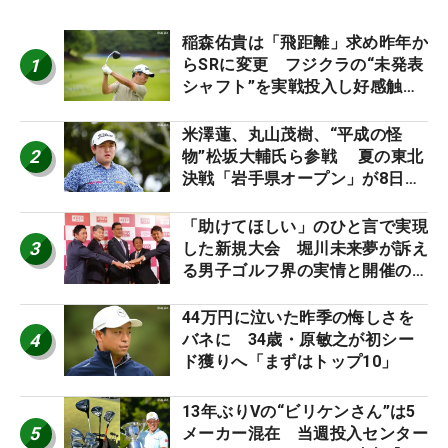
稲森佑貴は「飛距離」求め昨年か
1
らSRに変更 フジクラの“未発表
シャフト”を実戦投入し好感触
「つかまえにいける」【男子ツア
ーのヒトネタ！】
米澤蓮、丸山茂樹、“平成の怪
2
物”松坂大輔氏ら参戦 夏の東北
決戦「岩手県オープン」が8日開
幕
「助けてほしい」のひと言で実現
3
した新規大会 堀川未来夢が訴え
る男子ゴルフ界の実情と開催の舞
台裏
44万円に泣いた昨季の悔しさを
4
バネに 34歳・原敏之が初シー
ド獲りへ「まずはトップ10」
13年ぶりVの“ビリケンさん”は5
5
メーカー混在 当週投入センター