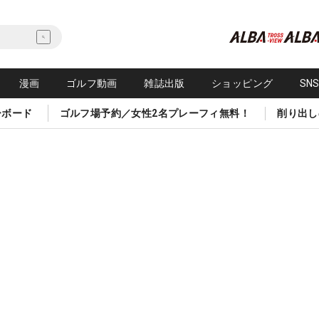
漫画
ゴルフ動画
雑誌出版
ショッピング
SN
ーボード
ゴルフ場予約／女性2名プレーフィ無料！
削り出し