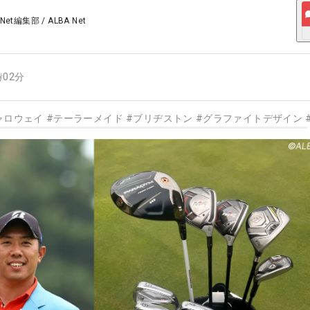
 Net編集部
/
ALBA Net
時02分
ャロウェイ
#
テーラーメイド
#
ブリヂストン
#
グラファイトデザイン