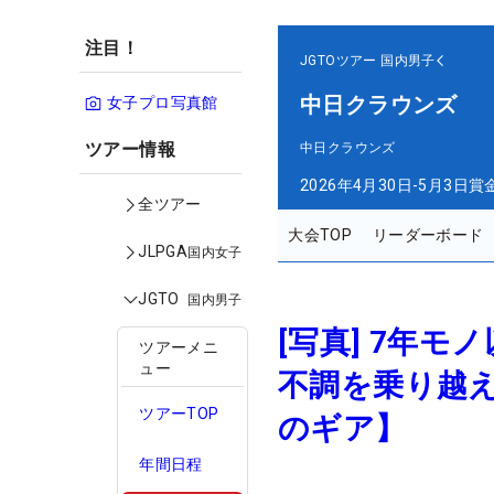
注目！
JGTOツアー
国内男子
中日クラウンズ
女子プロ写真館
ツアー情報
中日クラウンズ
2026年4月30日-5月3日
賞
全ツアー
大会TOP
リーダーボード
JLPGA
国内女子
JGTO
国内男子
[写真] 7年
ツアーメニ
ュー
不調を乗り越え
ツアーTOP
のギア】
年間日程