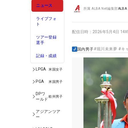
ニュース
所属
ALBA Net編集部
ALBA
ライブフォ
ト
配信日時：
2026年5月4日 14
ツアー登録
選手
#
堀川未来夢
#
キ
国内男子
記録・成績
LPGA
米国女子
PGA
米国男子
DPワ
欧州男子
ールド
アジアンツア
ー