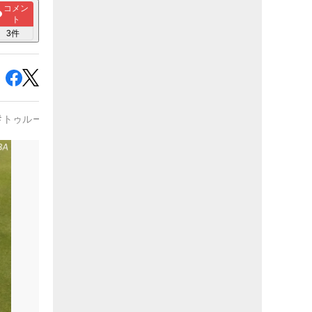
コメン
ト
3
件
#
トゥルーテンパー