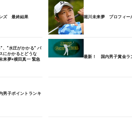
ンズ 最終結果
堀川未来夢 プロフィー
”、“水圧がかかる” パ
スにかかるとどうな
最新！ 国内男子賞金ラ
未来夢×横田真一 緊急
内男子ポイントランキ