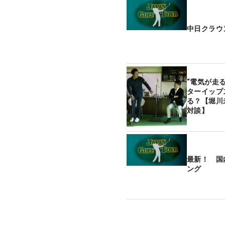
中日クラウ
“電気が走る
ターイップ
る？【堀川
対談】
最新！ 国
ング