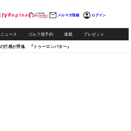
メルマガ登録
ログイン
Sニュース
ゴルフ場予約
連載
プレゼント
の打感が秀逸 『トゥーロンパター』