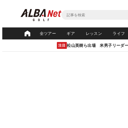
全ツアー
ギア
レッスン
ライフ
松山英樹ら出場 米男子リーダ
注目