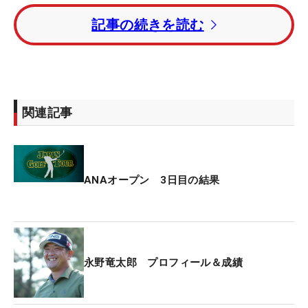
ョーン・ノリス（南アフリカ）。トータル14アンダ
記事の続きを読む
ー・3位タイには岩崎亜久竜と金子駆大が続いた。
3週連続優勝がかかる平田憲聖はトータル6アンダ
ー・35位タイ。2015年大会覇者の石川遼も同順位
で最終日を迎える。
関連記事
ANAオープン 3日目の結果
永野竜太郎 プロフィール＆成績