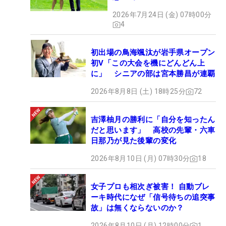
2026年7月24日 (金) 07時00分
4
初出場の鳥海颯汰が岩手県オープン
初V「この大会を機にどんどん上
に」 シニアの部は宮本勝昌が連覇
2026年8月8日 (土) 18時25分
72
吉澤柚月の勝利に「自分を知ったん
だと思います」 高校の先輩・六車
日那乃が見た後輩の変化
2026年8月10日 (月) 07時30分
18
女子プロも相次ぎ被害！ 自動ブレ
ーキ時代になぜ「信号待ちの追突事
故」は無くならないのか？
2026年8月10日 (月) 12時00分
1