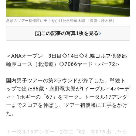
念願のツアー初優勝に王手をかけた永野竜太郎 （撮影：鈴木祥）
この記事の写真
1
枚を見る
＜ANAオープン 3日目◇14日◇札幌ゴルフ倶楽部
輪厚コース（北海道）◇7066ヤード・パー72＞
国内男子ツアーの第3ラウンドが終了した。単独ト
ップで出た36歳・永野竜太郎が1イーグル・4バーデ
ィ・1ボギーの「67」をマーク。トータル17アンダ
ーまでスコアを伸ばし、ツアー初優勝に王手をかけ
た。
トータル15アンダー・2位に「62」を叩き出したシ