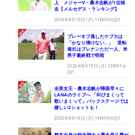
上 メジャーV・桑木志帆が1位独
走【メルセデス・ランキング】
2026年8月10日 (月) 11時00分
1
プレーオフ逃したケプカは
「かなり情けない…」 逆転
進出はブレナンただ一人、米
男子最終戦で明暗
2026年8月10日 (月) 12時01分
1
全英女王・桑木志帆が帰国早々に
LANAのライブへ 「叫びまくって
歌いまくって」バックステージでは
嬉しい2ショットも！
2026年8月10日 (月) 14時09分
1