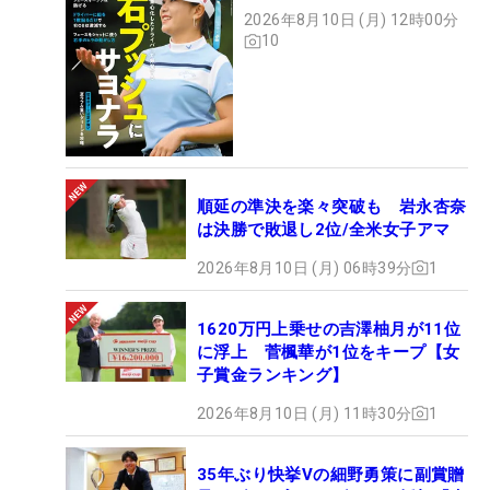
2026年8月10日 (月) 12時00分
10
順延の準決を楽々突破も 岩永杏奈
は決勝で敗退し2位/全米女子アマ
2026年8月10日 (月) 06時39分
1
1620万円上乗せの吉澤柚月が11位
に浮上 菅楓華が1位をキープ【女
子賞金ランキング】
2026年8月10日 (月) 11時30分
1
35年ぶり快挙Vの細野勇策に副賞贈