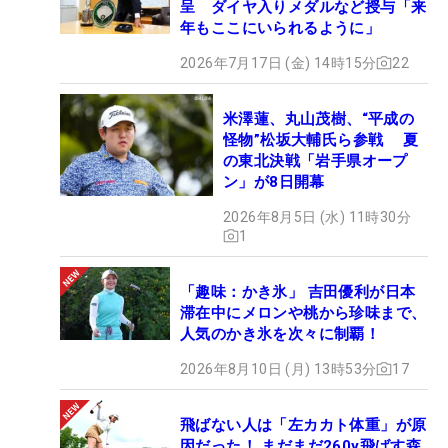
呈 ダイヤ入りメダルなど授与「来
年もここにいられるように」
2026年7月17日 (金) 14時15分
22
米澤蓮、丸山茂樹、“平成の
怪物”松坂大輔氏ら参戦 夏
の東北決戦「岩手県オープ
ン」が8日開幕
2026年8月5日 (水) 11時30分
1
「趣味：かき氷」 吉田優利が日本
滞在中にメロンや桃から珍味まで、
人気のかき氷を次々に制覇！
2026年8月10日 (月) 13時53分
17
飛ばない人は「左カカト体重」が原
因だった！ まだまだ260y飛ばす森