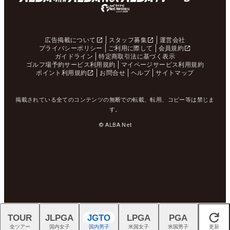
広告掲載について
スタッフ募集
運営会社
プライバシーポリシー
ご利用に際して
会員規約
ガイドライン
特定商取引法に基づく表示
ゴルフ場予約サービス利用規約
マイページサービス利用規約
ポイント利用規約
お問合せ
ヘルプ
サイトマップ
掲載されている全てのコンテンツの無断での転載、転用、コピー等は禁じま
す。
© ALBA Net
TOUR
JLPGA
JGTO
LPGA
PGA
閉じる
全ツアー
国内女子
国内男子
米国女子
米国男子
更新