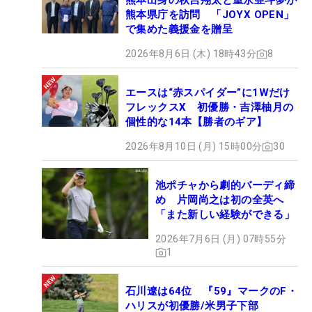
熊本出身の秋吉翔太と重永亜斗夢が
熊本県庁を訪問 「JOYX OPEN」
で集めた義援金を贈呈
2026年8月6日 (木) 18時43分
8
エースは“赤スパイダー”に1Wだけ
フレックスX 初優勝・吉澤柚月の
個性的な14本【勝者のギア】
2026年8月10日 (月) 15時00分
30
池ポチャから劇的バーディ締
め 片岡尚之は初の全英へ
「また新しい経験ができる」
2026年7月6日 (月) 07時55分
1
石川遼は64位 『59』マークのF・
ハリスが初優勝/米男子下部