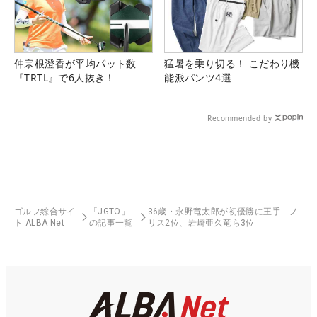
仲宗根澄香が平均パット数
猛暑を乗り切る！ こだわり機
『TRTL』で6人抜き！
能派パンツ4選
Recommended by
ゴルフ総合サイ
「JGTO」
36歳・永野竜太郎が初優勝に王手 ノ
ト ALBA Net
の記事一覧
リス2位、岩崎亜久竜ら3位