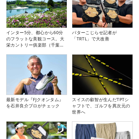
インター5分、都心から60分
パターこじらせ記者が
のフラットな美観コース。大
「TRTL」で大改善
栄カントリー俱楽部（千葉
県）
最新モデル『FJクオンタム』
スイスの叡智が生んだTPTシ
を石井良介プロがチェック
ャフトで、ゴルフを異次元の
世界へ