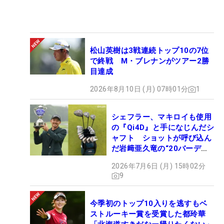
松山英樹は3戦連続トップ10の7位
で終戦 M・ブレナンがツアー2勝
目達成
2026年8月10日 (月) 07時01分
1
シェフラー、マキロイも使用
の『Qi4D』と手になじんだシ
ャフト ショットが呼び込ん
だ岩﨑亜久竜の“20バーデ
ィ”【勝者のギア】
2026年7月6日 (月) 15時02分
9
今季初のトップ10入りを逃すもベ
ストルーキー賞を受賞した都玲華