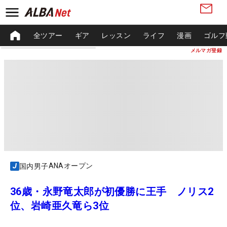
全ツアー
ギア
レッスン
ライフ
漫画
ゴルフ
メルマガ登録
ANAオープン
国内男子
36歳・永野竜太郎が初優勝に王手 ノリス2
位、岩崎亜久竜ら3位