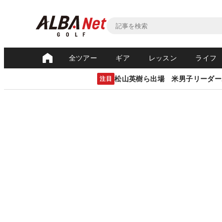
全ツアー
ギア
レッスン
ライフ
松山英樹ら出場 米男子リーダー
注目