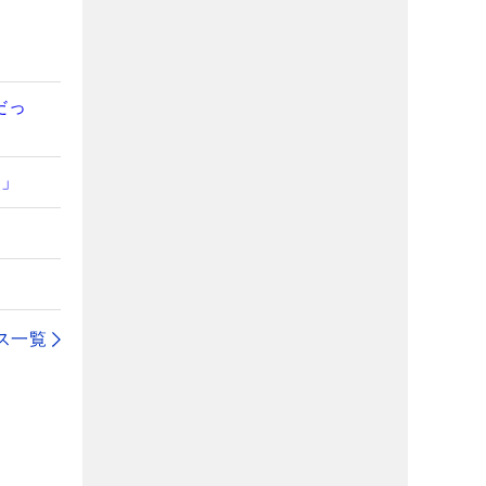
だっ
た」
」
ス一覧