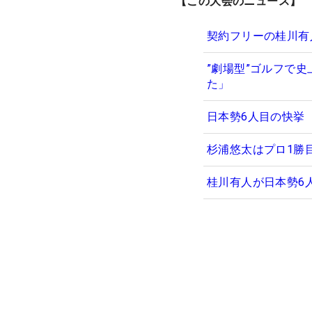
【この大会のニュース】
契約フリーの桂川有人
”劇場型”ゴルフで
た」
日本勢6人目の快挙
杉浦悠太はプロ1勝
桂川有人が日本勢6