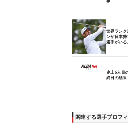
報
世界ランク
ンが日本勢
選手がいる
史上6人目
終日の結果
関連する選手プロフィ