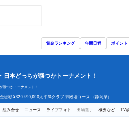
賞金ランキング
年間日程
ポイント
 欧州・日本どっちが勝つかトーナメント！
っちが勝つかトーナメント！
金総額
¥320,490,000
太平洋クラブ 御殿場コース （静岡県）
組み合せ
ニュース
ライブフォト
出場選手
概要など
TV