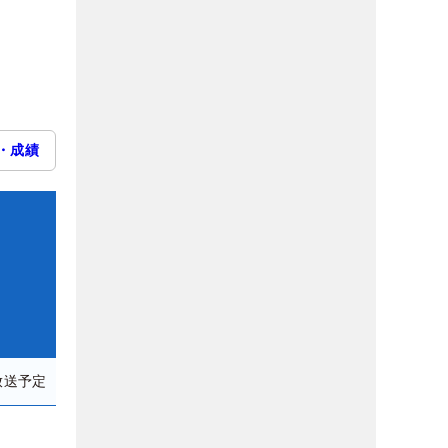
・成績
放送予定