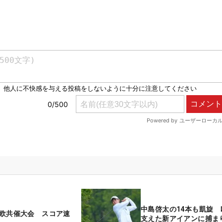
中島啓太の14本も凱旋 
】日欧共催大会 スコア速
支えた新アイアンに捕ま