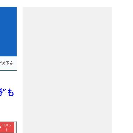
放送予定
勝”も
コメン
ト