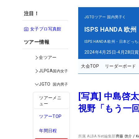
注目！
JGTOツアー
国内男子
ISPS HANDA
女子プロ写真館
ツアー情報
ISPS HANDA 欧州・日本ど
2024年4月25日-4月28日
賞
全ツアー
大会TOP
リーダーボード
JLPGA
国内女子
JGTO
国内男子
[写真] 中島
ツアーメニ
ュー
視野「もう一
ツアーTOP
年間日程
所属
ALBA Net編集部
齊藤 啓介
/
K