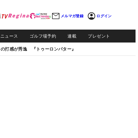
メルマガ登録
ログイン
Sニュース
ゴルフ場予約
連載
プレゼント
しの打感が秀逸 『トゥーロンパター』