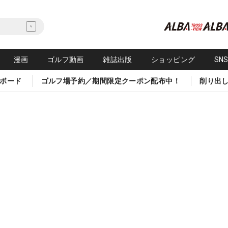
漫画
ゴルフ動画
雑誌出版
ショッピング
SN
ボード
ゴルフ場予約／期間限定クーポン配布中！
削り出