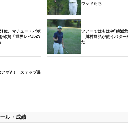
ウッドたち
21位、マチュー・パボ
ツアーではもはや”絶滅危
を称賛「世界レベルの
川村昌弘が使うパター
」
た
のアマV！ ステップ最
ール・成績