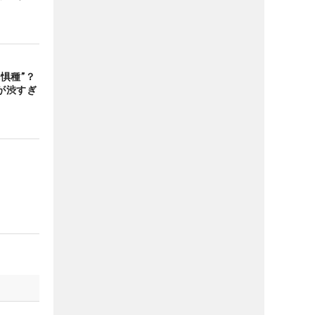
惧種”？
が渋すぎ