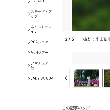
LIV GOLF
ステップ・ア
ップ
ネクストヒロ
イン
3
/
5
（撮影：米山聡
PGAシニア
ACNツアー
アマチュア・
他
LADY GO CUP
この記事のタグ