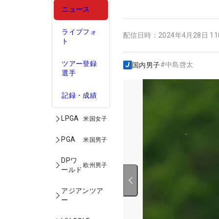
ニュース
ライブフォ
配信日時：
2024年4月28日 1
ト
ツアー登録
#
中島啓太
国内男子
選手
記録・成績
LPGA
米国女子
PGA
米国男子
DPワ
欧州男子
ールド
アジアンツア
ー