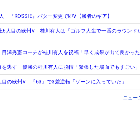
 『ROSSIE』パター変更で即V【勝者のギア】
史上6人目の欧州V 桂川有人は「ゴルフ人生で一番のラウンド
 目澤秀憲コーチが桂川有人を祝福「早く成果が出て良かっ
目を逃す 優勝の桂川有人に脱帽「緊張した場面でもすごい
人目の欧州V 『63』で3差逆転「ゾーンに入っていた」
ニュー