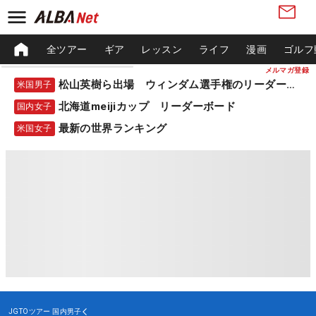
全ツアー
ギア
レッスン
ライフ
漫画
ゴルフ
メルマガ登録
松山英樹ら出場 ウィンダム選手権のリーダーボード
米国男子
北海道meijiカップ リーダーボード
国内女子
最新の世界ランキング
米国女子
JGTOツアー
国内男子