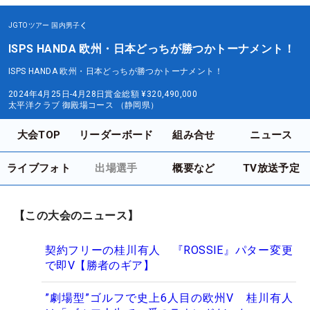
JGTOツアー
国内男子
ISPS HANDA 欧州・日本どっちが勝つかトーナメント！
ISPS HANDA 欧州・日本どっちが勝つかトーナメント！
2024年4月25日-4月28日
賞金総額
¥320,490,000
太平洋クラブ 御殿場コース （静岡県）
大会TOP
リーダーボード
組み合せ
ニュース
ライブフォト
出場選手
概要など
TV放送予定
【この大会のニュース】
契約フリーの桂川有人 『ROSSIE』パター変更
で即V【勝者のギア】
”劇場型”ゴルフで史上6人目の欧州V 桂川有人