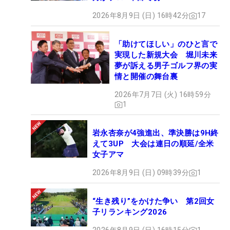
2026年8月9日 (日) 16時42分
17
「助けてほしい」のひと言で
実現した新規大会 堀川未来
夢が訴える男子ゴルフ界の実
情と開催の舞台裏
2026年7月7日 (火) 16時59分
1
岩永杏奈が4強進出、準決勝は9H終
えて3UP 大会は連日の順延/全米
女子アマ
2026年8月9日 (日) 09時39分
1
“生き残り”をかけた争い 第2回女
子リランキング2026