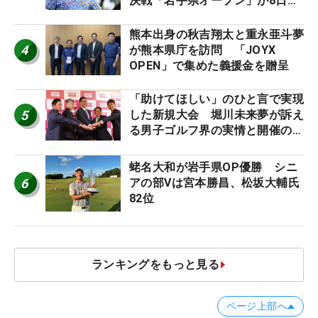
決戦「岩手県オープン」が8日開
幕
熊本出身の秋吉翔太と重永亜斗夢
4
が熊本県庁を訪問 「JOYX
OPEN」で集めた義援金を贈呈
「助けてほしい」のひと言で実現
5
した新規大会 堀川未来夢が訴え
る男子ゴルフ界の実情と開催の舞
台裏
蛯名大和が岩手県OP優勝 シニ
6
アの部Vは宮本勝昌、松坂大輔氏
82位
ランキングをもっと見る
ページ上部へ