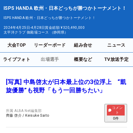
ISPS HANDA 欧州・日本どっちが勝つかトーナメント！
ISPS HANDA 欧州・日本どっちが勝つかトーナメント！
2024年4月25日-4月28日
賞金総額
¥320,490,000
太平洋クラブ 御殿場コース （静岡県）
大会TOP
リーダーボード
組み合せ
ニュース
ライブフォト
出場選手
概要など
TV放送予定
[写真] 中島啓太が日本最上位の3位浮上 “凱
旋優勝”も視野「もう一回勝ちたい」
コメン
所属
ALBA Net編集部
ト
齊藤 啓介
/
Keisuke Saito
0
件