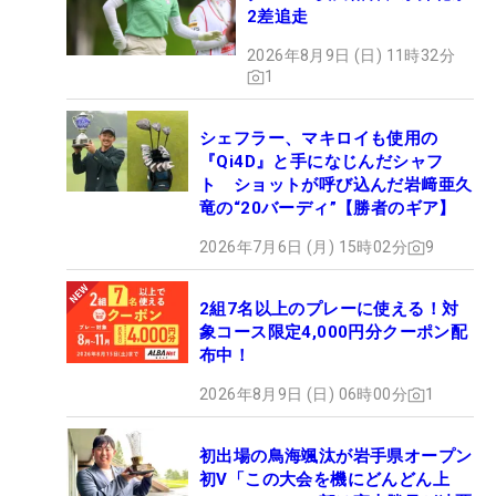
2差追走
2026年8月9日 (日) 11時32分
1
シェフラー、マキロイも使用の
『Qi4D』と手になじんだシャフ
ト ショットが呼び込んだ岩﨑亜久
竜の“20バーディ”【勝者のギア】
2026年7月6日 (月) 15時02分
9
2組7名以上のプレーに使える！対
象コース限定4,000円分クーポン配
布中！
2026年8月9日 (日) 06時00分
1
初出場の鳥海颯汰が岩手県オープン
初V「この大会を機にどんどん上