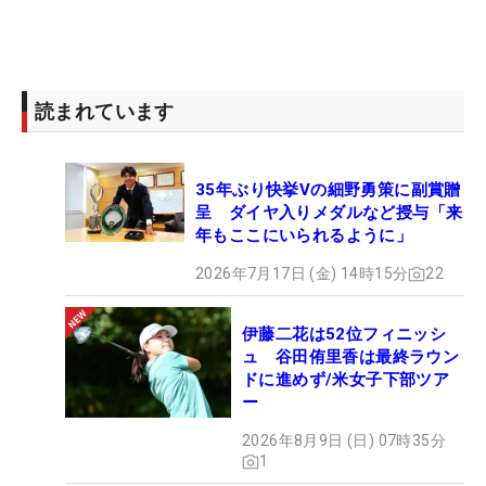
読まれています
35年ぶり快挙Vの細野勇策に副賞贈
呈 ダイヤ入りメダルなど授与「来
年もここにいられるように」
2026年7月17日 (金) 14時15分
22
伊藤二花は52位フィニッシ
ュ 谷田侑里香は最終ラウン
ドに進めず/米女子下部ツア
ー
2026年8月9日 (日) 07時35分
1