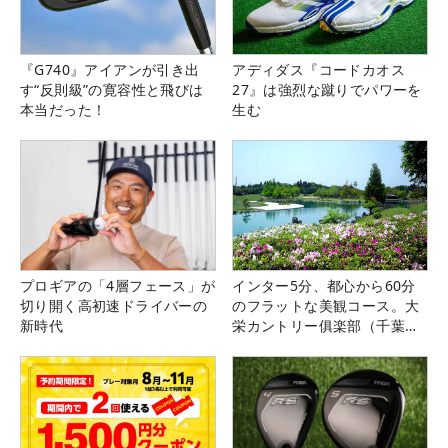
『G740』アイアンが引き出
アディダス『コードカオス
す“反則級”の寛容性と飛びは
27』は強烈な蹴りでパワーを
本当だった！
生む
プロギアの「4層フェース」が
インター5分、都心から60分
切り開く高初速ドライバーの
のフラットな美観コース。大
新時代
栄カントリー俱楽部（千葉
県）