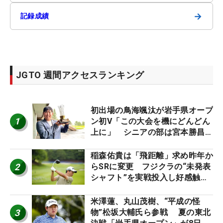
→
記録成績
JGTO 週間アクセスランキング
初出場の鳥海颯汰が岩手県オープ
1
ン初V「この大会を機にどんどん
上に」 シニアの部は宮本勝昌が
連覇
稲森佑貴は「飛距離」求め昨年か
2
らSRに変更 フジクラの“未発表
シャフト”を実戦投入し好感触
「つかまえにいける」【男子ツア
ーのヒトネタ！】
米澤蓮、丸山茂樹、“平成の怪
3
物”松坂大輔氏ら参戦 夏の東北