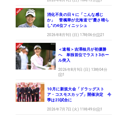
2026年8月9日 (日) 16時15分
1
消化不良の日々に「こんな感じ
か」 菅楓華が北海道で“憂さ晴ら
し”の4位フィニッシュ
2026年8月9日 (日) 17時06分
21
＜速報＞吉澤柚月が初優勝
へ 単独首位でラスト3ホー
ル突入
2026年8月9日 (日) 13時04分
1
10月に新規大会「ドラッグスト
ア・コスモスカップ」開催決定 今
季は23試合に
2026年7月7日 (火) 11時49分
1