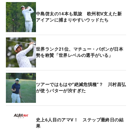
中島啓太の14本も凱旋 欧州初V支えた新
アイアンに捕まりやすいウッドたち
世界ランク21位、マチュー・パボンが日本
勢を称賛「世界レベルの選手がいる」
ツアーではもはや”絶滅危惧種”？ 川村昌弘
が使うパターが渋すぎた
史上6人目のアマV！ ステップ最終日の結
果