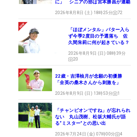
に」 シニアの部は宮本勝昌が連覇
2026年8月8日 (土) 18時25分
72
「ほぼメンタル」パター入ら
ず今季2度目の予選落ち 佐
久間朱莉に何が起きている？
2026年8月9日 (日) 08時39分
20
22歳・吉澤柚月が念願の初優勝
「全英の桑木さんから刺激を」
2026年8月9日 (日) 13時53分
1
「チャンピオンですね」が忘れられ
ない 丸山茂樹、松坂大輔氏が語
る“ミスター”との思い出
2026年7月24日 (金) 07時00分
4