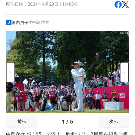
配信日時：
2024年4月28日 11時00分
#
中島啓太
国内男子
1
/
5
前へ
次へ
中島啓太が「65」で浮上。欧州ツアー2勝目を視界に捉