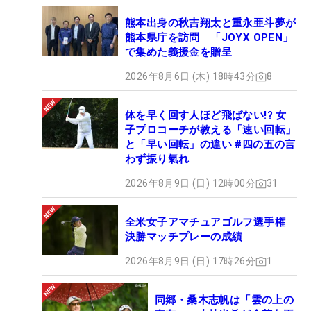
熊本出身の秋吉翔太と重永亜斗夢が
熊本県庁を訪問 「JOYX OPEN」
で集めた義援金を贈呈
2026年8月6日 (木) 18時43分
8
体を早く回す人ほど飛ばない!? 女
子プロコーチが教える「速い回転」
と「早い回転」の違い #四の五の言
わず振り氣れ
2026年8月9日 (日) 12時00分
31
全米女子アマチュアゴルフ選手権
決勝マッチプレーの成績
2026年8月9日 (日) 17時26分
1
同郷・桑木志帆は「雲の上の