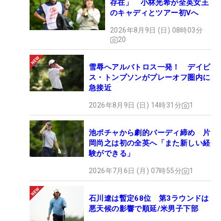
存在」 小林光希が全英女王
のキャディとツアー初Vへ
2026年8月9日 (日) 08時03分
20
雪辱へアルバトロス一発！ デイビ
ス・トンプソンがプレーオフ圏内に
急接近
2026年8月9日 (日) 14時31分
1
池ポチャから劇的バーディ締め 片
岡尚之は初の全英へ「また新しい経
験ができる」
2026年7月6日 (月) 07時55分
1
石川遼は暫定68位 第3ラウンドは
悪天候の影響で順延/米男子下部