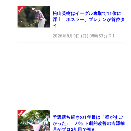
松山英樹はイーグル奪取で11位に
浮上 ホスラー、ブレナンが首位タ
イ
2026年8月9日 (日) 08時53分
1
予選落ち続きの1年目は「壁がすご
かった」 パット劇的改善の吉澤柚
月がプロ3年目で初V