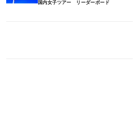
真のイメージはバッチリだ。（文・神吉孝昌）
国内女子ツアー リーダーボード