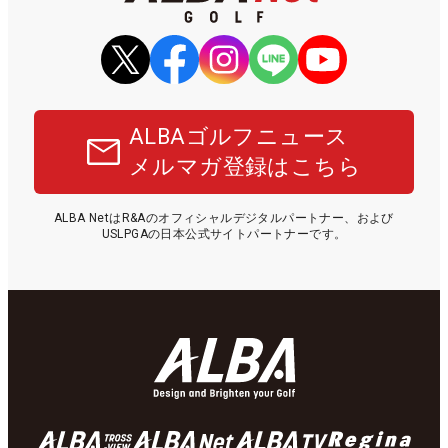
ALBAゴルフニュース
メルマガ登録はこちら
ALBA NetはR&Aのオフィシャルデジタルパートナー、および
USLPGAの日本公式サイトパートナーです。