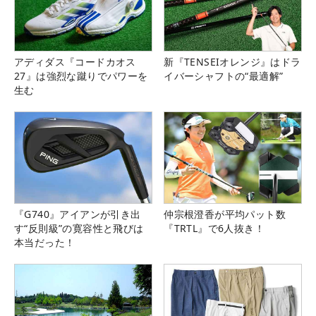
アディダス『コードカオス
新『TENSEIオレンジ』はドラ
27』は強烈な蹴りでパワーを
イバーシャフトの“最適解”
生む
『G740』アイアンが引き出
仲宗根澄香が平均パット数
す“反則級”の寛容性と飛びは
『TRTL』で6人抜き！
本当だった！