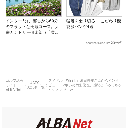
インター5分、都心から60分
猛暑を乗り切る！ こだわり機
のフラットな美観コース。大
能派パンツ4選
栄カントリー俱楽部（千葉
県）
Recommended by
ゴルフ総合
アイドル「WEST.」濱田崇裕さんからインタ
「JGTO」
サイト
ビュー V争いの竹安俊也、感想は「めっちゃ
の記事一覧
ALBA Net
イケメンでした！」