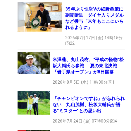
35年ぶり快挙Vの細野勇策に
副賞贈呈 ダイヤ入りメダル
など授与「来年もここにいら
れるように」
2026年7月17日 (金) 14時15分
22
米澤蓮、丸山茂樹、“平成の怪物”松
坂大輔氏ら参戦 夏の東北決戦
「岩手県オープン」が8日開幕
2026年8月5日 (水) 11時30分
1
「チャンピオンですね」が忘れられ
ない 丸山茂樹、松坂大輔氏が語
る“ミスター”との思い出
2026年7月24日 (金) 07時00分
4