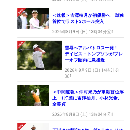
＜速報＞吉澤柚月が初優勝へ 単独
首位でラスト3ホール突入
2026年8月9日 (日) 13時04分
1
雪辱へアルバトロス一発！
デイビス・トンプソンがプレ
ーオフ圏内に急接近
2026年8月9日 (日) 14時31分
1
＜中間速報＞仲村果乃が単独首位浮
上 1打差に吉澤柚月、小林光希、
全美貞
2026年8月8日 (土) 13時04分
1