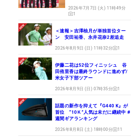
2026年7月7日 (火) 11時49分
1
＜速報＞吉澤柚月が単独首位ター
ン 安田祐香、永井花奈2差追走
2026年8月9日 (日) 11時32分
1
伊藤二花は52位フィニッシュ 谷
田侑里香は最終ラウンドに進めず/
米女子下部ツアー
2026年8月9日 (日) 07時35分
1
話題の新作を抑えて『G440 K』が
首位 “10Ｋ”人気は未だに継続中 #
週間ギアランキング
2026年8月8日 (土) 18時00分
11