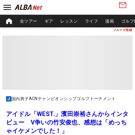
全ツアー
ギア
レッスン
ライフ
漫画
ゴルフ
メルマガ登録
ACNチャンピオンシップゴルフトーナメント
国内男子
アイドル「WEST.」濱田崇裕さんからインタ
ビュー V争いの竹安俊也、感想は「めっち
ゃイケメンでした！」