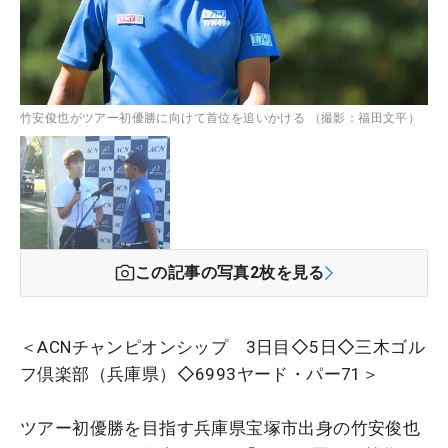
竹安俊也がツアー初優勝に向けて首位を追いかける （撮影：福田文平）
この記事の写真
2
枚を見る
＜ACNチャンピオンシップ 3日目◇5日◇三木ゴル
フ倶楽部（兵庫県）◇6993ヤード・パー71＞
ツアー初優勝を目指す兵庫県宝塚市出身の竹安俊也