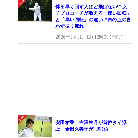
体を早く回す人ほど飛ばない!? 女
子プロコーチが教える「速い回転」
と「早い回転」の違い #四の五の言
わず振り氣れ
2026年8月9日 (日) 12時00分
31
安田祐香、吉澤柚月が首位タイ浮
上 金田久美子が1差3位