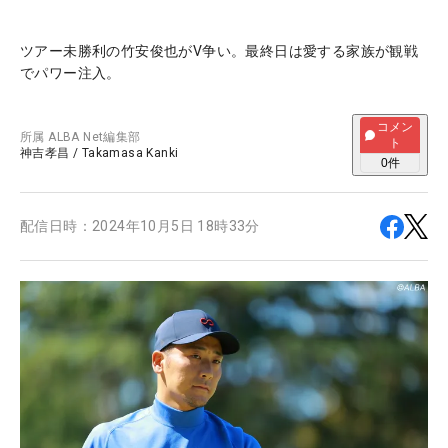
ツアー未勝利の竹安俊也がV争い。最終日は愛する家族が観戦
でパワー注入。
コメン
所属
ALBA Net編集部
ト
神吉孝昌
/
Takamasa Kanki
0
件
配信日時：
2024年10月5日 18時33分