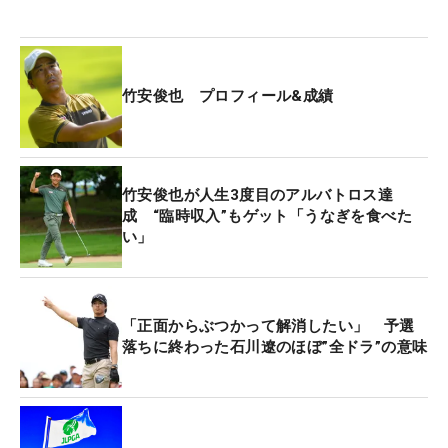
ビューを受けた。「めっちゃイケメンでした！ ゴ
ルフをやっていると聞いたので、1回どんなものな
のか見てみたい（笑）」と、報道陣を笑わせた。
竹安俊也 プロフィール&成績
そのインタビューでは、スライスとフックを交互に
打つ練習を伝授。「腰の低い、めっちゃいい人やな
って思いました。すごく下から話してくれたので。
竹安俊也が人生3度目のアルバトロス達
機会があれば、一緒にプレーしてみたいですね」
成 “臨時収入”もゲット「うなぎを食べた
い」
と、交流を深めることもできた。
最終日は、妻が実家のある青森県から息子さん2人
を連れて応援に駆け付ける予定。さらに、来週の12
「正面からぶつかって解消したい」 予選
落ちに終わった石川遼のほぼ”全ドラ”の意味
日には32歳の誕生日を迎える。「自分のゴルフをで
きる自信があるので優勝争いを楽しみながらできる
と思います。優勝してみんなで家族写真を撮るのが
すごく夢ですね。それはやってみたいです」。青写