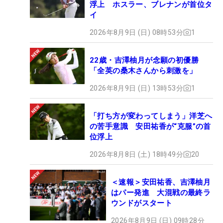
浮上 ホスラー、ブレナンが首位タ
イ
2026年8月9日 (日) 08時53分
1
22歳・吉澤柚月が念願の初優勝
「全英の桑木さんから刺激を」
2026年8月9日 (日) 13時53分
1
「打ち方が変わってしまう」洋芝へ
の苦手意識 安田祐香が“克服”の首
位浮上
2026年8月8日 (土) 18時49分
20
＜速報＞安田祐香、吉澤柚月
はパー発進 大混戦の最終ラ
ウンドがスタート
2026年8月9日 (日) 09時28分