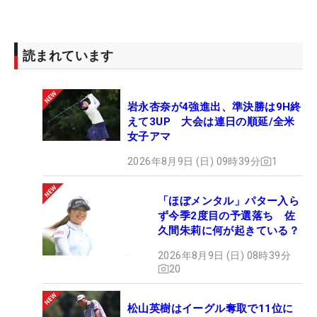
読まれています
岩永杏奈が4強進出、準決勝は9H終
えて3UP 大会は連日の順延/全米
女子アマ
2026年8月9日 (日) 09時39分
1
「ほぼメンタル」パター入ら
ず今季2度目の予選落ち 佐
久間朱莉に何が起きている？
2026年8月9日 (日) 08時39分
20
松山英樹はイーグル奪取で11位に