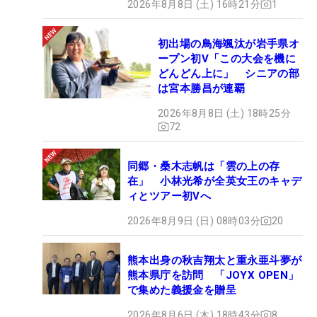
2026年8月8日 (土) 16時21分
1
初出場の鳥海颯汰が岩手県オ
ープン初V「この大会を機に
どんどん上に」 シニアの部
は宮本勝昌が連覇
2026年8月8日 (土) 18時25分
72
同郷・桑木志帆は「雲の上の存
在」 小林光希が全英女王のキャデ
ィとツアー初Vへ
2026年8月9日 (日) 08時03分
20
熊本出身の秋吉翔太と重永亜斗夢が
熊本県庁を訪問 「JOYX OPEN」
で集めた義援金を贈呈
2026年8月6日 (木) 18時43分
8