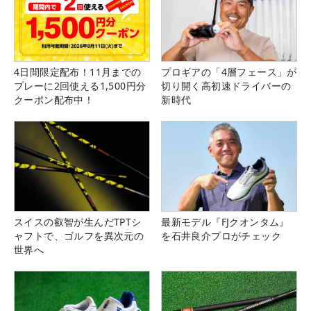
4日間限定配布！11月までの
プロギアの「4層フェース」が
プレーに2回使える1,500円分
切り開く高初速ドライバーの
クーポン配布中！
新時代
スイスの叡智が生んだTPTシ
最新モデル『FJクオンタム』
ャフトで、ゴルフを異次元の
を石井良介プロがチェック
世界へ