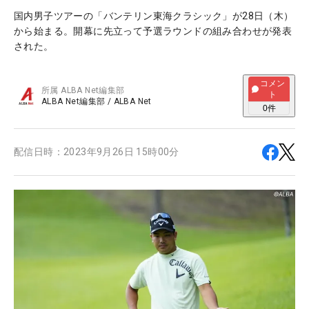
国内男子ツアーの「バンテリン東海クラシック」が28日（木）
から始まる。開幕に先立って予選ラウンドの組み合わせが発表
された。
コメン
所属
ALBA Net編集部
ト
ALBA Net編集部
/
ALBA Net
0
件
配信日時：
2023年9月26日 15時00分