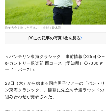
昨年大会を制した河本力 （撮影：鈴木祥）
この記事の写真
1
枚を見る
＜バンテリン東海クラシック 事前情報◇26日◇三
好カントリー倶楽部 西コース（愛知県）◇7300ヤ
ード・パー71＞
28日（木）から始まる国内男子ツアーの「バンテリ
ン東海クラシック」。開幕に先立ち予選ラウンドの
組み合わせが発表された。