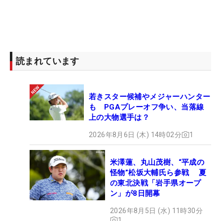
読まれています
若きスター候補やメジャーハンター
も PGAプレーオフ争い、当落線
上の大物選手は？
2026年8月6日 (木) 14時02分
1
米澤蓮、丸山茂樹、“平成の
怪物”松坂大輔氏ら参戦 夏
の東北決戦「岩手県オープ
ン」が8日開幕
2026年8月5日 (水) 11時30分
1