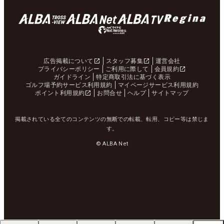
広告掲載について
スタッフ募集
運営会社
プライバシーポリシー
ご利用に際して
会員規約
ガイドライン
特定商取引法に基づく表示
ゴルフ場予約サービス利用規約
マイページサービス利用規約
ポイント利用規約
お問合せ
ヘルプ
サイトマップ
掲載されている全てのコンテンツの無断での転載、転用、コピー等は禁じま
す。
© ALBA Net