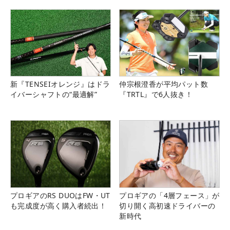
新『TENSEIオレンジ』はドラ
仲宗根澄香が平均パット数
イバーシャフトの“最適解”
『TRTL』で6人抜き！
プロギアのRS DUOはFW・UT
プロギアの「4層フェース」が
も完成度が高く購入者続出！
切り開く高初速ドライバーの
新時代