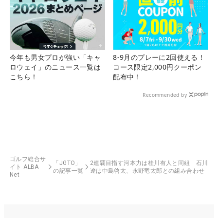
今年も男女プロが強い「キャ
8-9月のプレーに2回使える！
ロウェイ」のニュース一覧は
コース限定2,000円クーポン
こちら！
配布中！
Recommended by
ゴルフ総合サ
「JGTO」
2連覇目指す河本力は桂川有人と同組 石川
イト ALBA
の記事一覧
遼は中島啓太、永野竜太郎との組み合わせ
Net