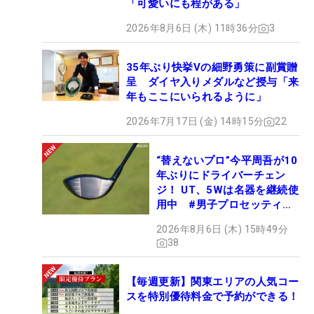
「可愛いにも程がある」
2026年8月6日 (木) 11時36分
3
35年ぶり快挙Vの細野勇策に副賞贈
呈 ダイヤ入りメダルなど授与「来
年もここにいられるように」
2026年7月17日 (金) 14時15分
22
“替えないプロ”今平周吾が10
年ぶりにドライバーチェン
ジ！ UT、5Wは名器を継続使
用中 #男子プロセッティン
グ
2026年8月6日 (木) 15時49分
38
【毎週更新】関東エリアの人気コー
スを特別優待料金で予約ができる！