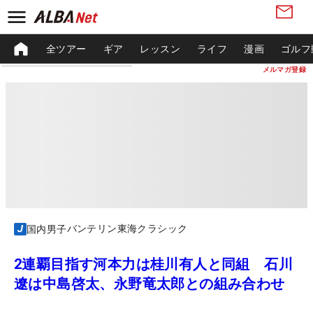
全ツアー
ギア
レッスン
ライフ
漫画
ゴルフ
メルマガ登録
バンテリン東海クラシック
国内男子
2連覇目指す河本力は桂川有人と同組 石川
遼は中島啓太、永野竜太郎との組み合わせ