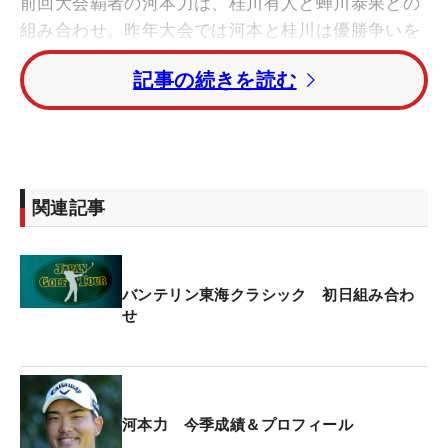
前回大会覇者の河本力は、桂川有人と蝉川泰果との
組み合わせ。昨年大会では河本と桂川は優勝争いを
演じ、河本の逆転勝ちで幕を閉じた。リベンジを誓
記事の続きを読む
う桂川と河本の直接対決。初日は午前9時30分、10
番からスタートする。
また、欧州男子ツアーから帰国したばかりで大会主
催の興和所属の星野陸也は金谷拓実、今平周吾との
関連記事
グループ。大会ホストVを懸け午前9時20分に10番
からティオフする。
バンテリン東海クラシック 初日組み合わ
2009年大会優勝の石川遼は現在の賞金ランキング1
せ
位・中島啓太、永野竜太郎との組。勢いそのまま2
週連続優勝がかかる大槻智春は片山晋呉、安森一貴
との組に入った。
河本力 今季成績＆プロフィール