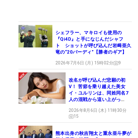
シェフラー、マキロイも使用の
『Qi4D』と手になじんだシャフ
ト ショットが呼び込んだ岩﨑亜久
竜の“20バーディ”【勝者のギア】
2026年7月6日 (月) 15時02分
9
改名が呼び込んだ悲願の初
V！ 苦節を乗り越えた美女
イ・ユルリンは、同姓同名7
人の混戦から這い上がっ
た“新星ヒロイン”
2026年8月6日 (木) 11時30分
15
熊本出身の秋吉翔太と重永亜斗夢が