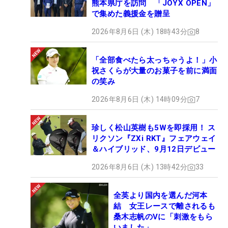
熊本県庁を訪問 「JOYX OPEN」
で集めた義援金を贈呈
2026年8月6日 (木) 18時43分
8
「全部食べたら太っちゃうよ！」小
祝さくらが大量のお菓子を前に満面
の笑み
2026年8月6日 (木) 14時09分
7
珍しく松山英樹も5Wを即採用！ ス
リクソン『ZXi RKT』フェアウェイ
＆ハイブリッド、9月12日デビュー
2026年8月6日 (木) 13時42分
33
全英より国内を選んだ河本
結 女王レースで離されるも
桑木志帆のVに「刺激をもら
いました」