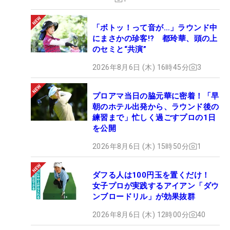
「ボトッ！って音が…」ラウンド中
にまさかの珍客!? 都玲華、頭の上
のセミと“共演”
2026年8月6日 (木) 16時45分
3
プロアマ当日の脇元華に密着！「早
朝のホテル出発から、ラウンド後の
練習まで」忙しく過ごすプロの1日
を公開
2026年8月6日 (木) 15時50分
1
ダフる人は100円玉を置くだけ！
女子プロが実践するアイアン「ダウ
ンブロードリル」が効果抜群
2026年8月6日 (木) 12時00分
40