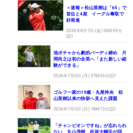
＜速報＞松山英樹は「65」で
首位と4差 イーグル奪取で
好発進
2026年8月7日 (金) 06時59分
1
池ポチャから劇的バーディ締め 片
岡尚之は初の全英へ「また新しい経
験ができる」
2026年7月6日 (月) 07時55分
1
ゴルフ一家の19歳・丸尾怜央 松
山英樹以来の快挙へ見えた課題
2026年7月5日 (日) 18時13分
1
「チャンピオンですね」が忘れられ
ない 丸山茂樹、松坂大輔氏が語