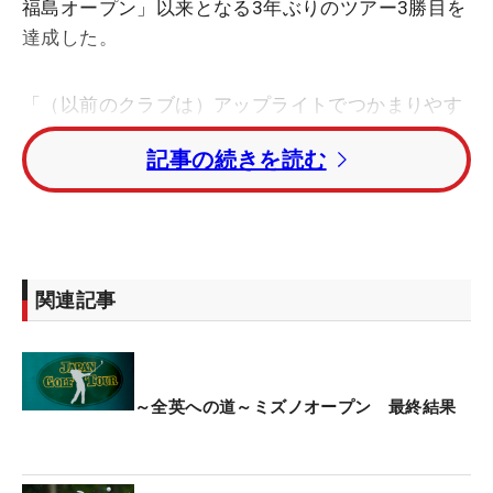
福島オープン」以来となる3年ぶりのツアー3勝目を
達成した。
「（以前のクラブは）アップライトでつかまりやす
い分、それを逃がして打っていた。曲げたくないっ
記事の続きを読む
て思うと自然にヒールに当てていた」と、振り切れ
ないことがあったから。『ROGUE ST MAX LS』を使
用してからは「フェアウェイキープも出来ている。
構えた時の安心感が違う」とフィーリングがばっち
り。ドローヒッターにとって思いっきりつかまえに
関連記事
行けるため「開き気味がいい」という好みの”顔”を
しているのも嬉しい点だ。
「今年からクラブ契約がフリーになり色んなメーカ
～全英への道～ミズノオープン 最終結果
ーさんに協力してもらいながら、ドライバーをたく
さんテストさせてもらって、シンプルに一番良いの
がキャロウェイ『ローグ』だったということです。