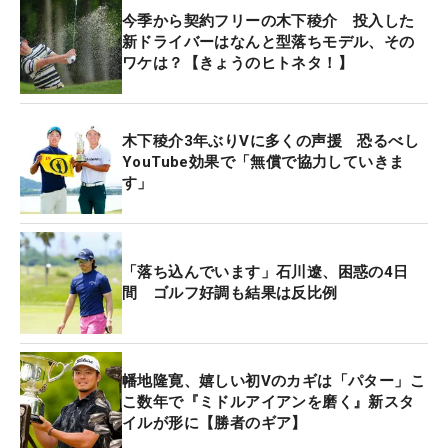
今季から契約フリーの木下稜介 投入した
新しいクラブももちろん良いのですが、それより数
新ドライバーはなんと型落ちモデル、その
値、結果を重視して、今のクラブになりました。ス
ワケは？【きょうのヒトネタ！】
ピン量・打出角・初速の３つで飛ぶクラブを見極め
るんですけど、以前のクラブは打ち出しが少し上が
らずキャリーが出にくかった所、今のクラブは自分
木下稜介3年ぶりVに多くの声援 恐るべし
から上げにいかずとも打出角が出てくれる。かつス
YouTube効果で「無償で協力していきま
す」
ピン量も2500回転くらいの低スピンなので一番いい
のかなと思います」（木下）
32歳の木下は、飛距離の出る若手選手の増加にかな
「落ち込んでいます」石川遼、困惑の4日
間 ゴルフ好調も結果は反比例
り焦りを感じていたとか。
「（3年前に）勝った当時は飛ばない方じゃなかっ
たと思いますが、この2、3年で若い飛ぶ選手が圧倒
幡地隆寛、嬉しい初Vのカギは「パター」こ
的に増えてきて飛距離でも劣りを感じてきたんです
こ数年で『ミドルアイアンを磨く』新スタ
イルが形に【勝者のギア】
けど、そこは2、3年前には無かった焦りですね。こ