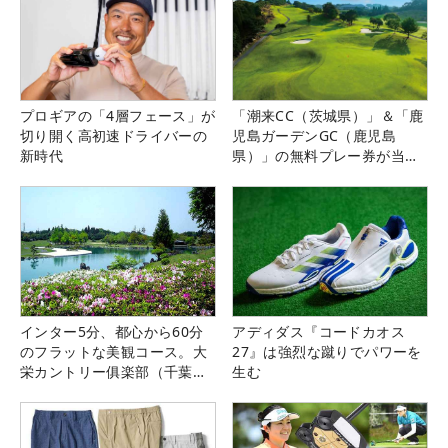
プロギアの「4層フェース」が
「潮来CC（茨城県）」＆「鹿
切り開く高初速ドライバーの
児島ガーデンGC（鹿児島
新時代
県）」の無料プレー券が当た
る！！
インター5分、都心から60分
アディダス『コードカオス
のフラットな美観コース。大
27』は強烈な蹴りでパワーを
栄カントリー俱楽部（千葉
生む
県）