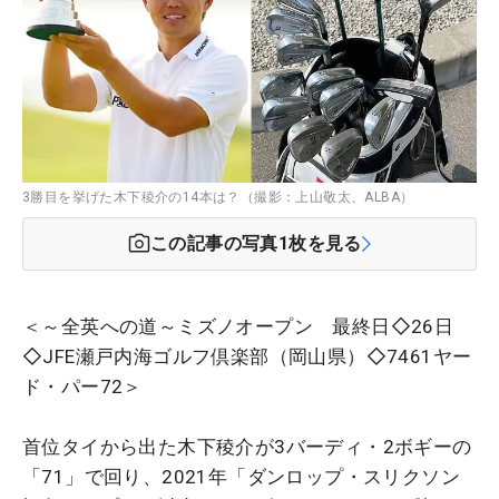
3勝目を挙げた木下稜介の14本は？（撮影：上山敬太、ALBA）
この記事の写真
1
枚を見る
＜～全英への道～ミズノオープン 最終日◇26日
◇JFE瀬戸内海ゴルフ倶楽部（岡山県）◇7461ヤー
ド・パー72＞
首位タイから出た木下稜介が3バーディ・2ボギーの
「71」で回り、2021年「ダンロップ・スリクソン