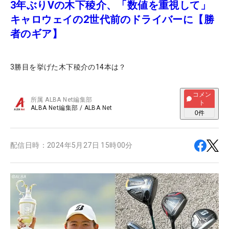
3年ぶりVの木下稜介、「数値を重視して」
キャロウェイの2世代前のドライバーに【勝
者のギア】
3勝目を挙げた木下稜介の14本は？
コメン
所属
ALBA Net編集部
ト
ALBA Net編集部
/
ALBA Net
0
件
配信日時：
2024年5月27日 15時00分