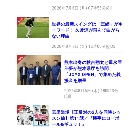
2026年7月6日 (月) 07時55分
1
世界の最新スイングは「圧縮」がキ
ーワード！ 久常涼が飛んで曲がら
ない理由
2026年8月7日 (金) 12時00分
35
熊本出身の秋吉翔太と重永亜
斗夢が熊本県庁を訪問
「JOYX OPEN」で集めた義
援金を贈呈
2026年8月6日 (木) 18時43分
8
宮里道場【正反対の2人を同時レッ
スン編】第11話／『勝手にローボ
ール&ギュッ！』