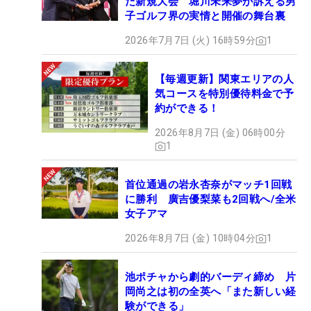
た新規大会 堀川未来夢が訴える男
子ゴルフ界の実情と開催の舞台裏
2026年7月7日 (火) 16時59分
1
【毎週更新】関東エリアの人
気コースを特別優待料金で予
約ができる！
2026年8月7日 (金) 06時00分
1
首位通過の岩永杏奈がマッチ1回戦
に勝利 廣吉優梨菜も2回戦へ/全米
女子アマ
2026年8月7日 (金) 10時04分
1
池ポチャから劇的バーディ締め 片
岡尚之は初の全英へ「また新しい経
験ができる」