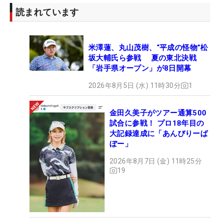
「持ち球はドローなのですけど、今日はフェード目
読まれています
の球を多用することが多くて、途中から『あれ、俺
フェーダーだったかな』と思うくらい。ちょっと自
米澤蓮、丸山茂樹、“平成の怪物”松
信を持ってプレーできて逆に今日はドローボールが
坂大輔氏ら参戦 夏の東北決戦
成功しなかった。フェードは意外と安定しています
「岩手県オープン」が8日開幕
ね。『左風にドローは打たない』と初日が終わって
2026年8月5日 (水) 11時30分
1
気づいて、フェードを打つことでドローの質も上が
ったのかな。普段の練習場ではフェードボールはほ
金田久美子がツアー通算500
ぼ練習しないけど『取り入れるとドローの質も上が
試合に参戦！ プロ18年目の
るかもしれない』ときょう思ったので、来週はオー
大記録達成に「あんびりーば
プンウィークなので、その辺も試しながら練習する
ぼー」
のも楽しみです」（同）
2026年8月7日 (金) 11時25分
19
【木下稜介の優勝ギア】
1W：キャロウェイROGUE ST MAX LS（9°NXGR
60Xプロトタイプ）