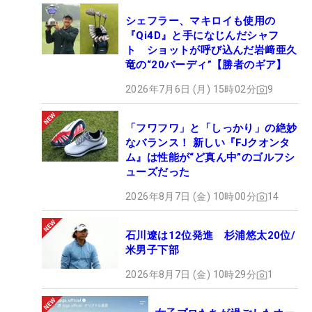
3W：テーラーメイドSTEALTH（15°NXGR 70Xプロ
トタイプ）
シェフラー、マキロイも使用の
『Qi4D』と手になじんだシャフ
5W：ブリヂストンTOUR B XD-F（18°ベンタスブラ
ト ショットが呼び込んだ岩﨑亜久
ック7X）
竜の“20バーディ”【勝者のギア】
3U：ブリヂストンTOUR B X-HI（20°N.S.PRO
2026年7月6日 (月) 15時02分
9
MODUS³プロトタイプ）
4I～9I：ブリヂストン221CB（N.S.PRO MODUS³プ
「フワフワ」と「しっかり」の絶妙
ロトタイプ）
なバランス！ 新しい『FJクオンタ
PW：ブリヂストン220MB（N.S.PRO MODUS³プロト
ム』は性能が“ど真ん中”のゴルフシ
タイプ）
ューズだった
52°：ブリヂストンX-Wedgeプロトタイプ
2026年8月7日 (金) 10時00分
14
58.5°：タイトリストVokeyウェッジワークスTグラ
ンド
石川遼は12位発進 杉浦悠太20位/
PT：オデッセイTRI-HOT 5K ONE
米男子下部
BALL：ブリヂストンTOUR B X
2026年8月7日 (金) 10時29分
1