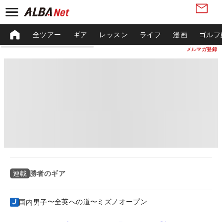
全ツアー
ギア
レッスン
ライフ
漫画
ゴルフ
メルマガ登録
勝者のギア
連載
〜全英への道〜ミズノオープン
国内男子