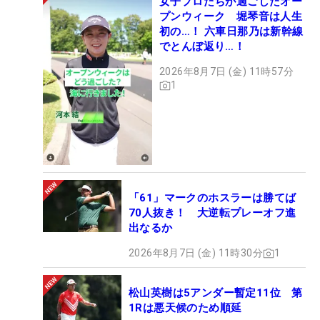
女子プロたちが過ごしたオー
プンウィーク 堀琴音は人生
初の…！ 六車日那乃は新幹線
でとんぼ返り…！
2026年8月7日 (金) 11時57分
1
「61」マークのホスラーは勝てば
70人抜き！ 大逆転プレーオフ進
出なるか
2026年8月7日 (金) 11時30分
1
松山英樹は5アンダー暫定11位 第
1Rは悪天候のため順延