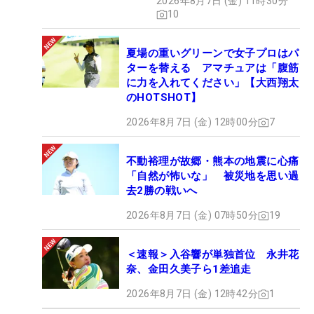
2026年8月7日 (金) 11時30分
10
夏場の重いグリーンで女子プロはパ
ターを替える アマチュアは「腹筋
に力を入れてください」【大西翔太
のHOTSHOT】
2026年8月7日 (金) 12時00分
7
不動裕理が故郷・熊本の地震に心痛
「自然が怖いな」 被災地を思い過
去2勝の戦いへ
2026年8月7日 (金) 07時50分
19
＜速報＞入谷響が単独首位 永井花
奈、金田久美子ら1差追走
2026年8月7日 (金) 12時42分
1