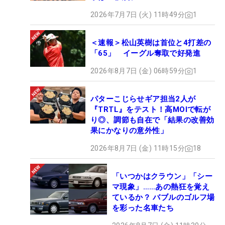
2026年7月7日 (火) 11時49分
1
＜速報＞松山英樹は首位と4打差の
「65」 イーグル奪取で好発進
2026年8月7日 (金) 06時59分
1
パターこじらせギア担当2人が
『TRTL』をテスト！高MOIで転が
り◎、調節も自在で「結果の改善効
果にかなりの意外性」
2026年8月7日 (金) 11時15分
18
「いつかはクラウン」「シー
マ現象」……あの熱狂を覚え
ているか？ バブルのゴルフ場
を彩った名車たち