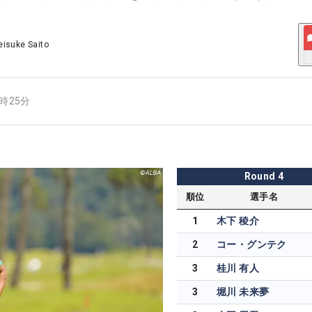
eisuke Saito
8時25分
Round
4
順位
選手名
1
木下 稜介
2
コー・グンテク
3
桂川 有人
3
堀川 未来夢