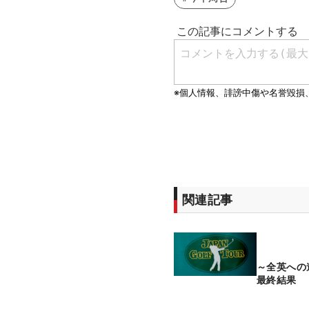
関連記事
～全英へ
最終結果