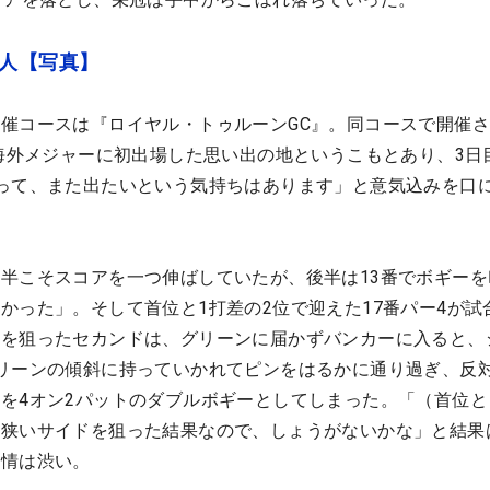
3人【写真】
催コースは『ロイヤル・トゥルーンGC』。同コースで開催
が海外メジャーに初出場した思い出の地というこもとあり、3日
って、また出たいという気持ちはあります」と意気込みを口
半こそスコアを一つ伸ばしていたが、後半は13番でボギーを
かった」。そして首位と1打差の2位で迎えた17番パー4が試
ンを狙ったセカンドは、グリーンに届かずバンカーに入ると、
リーンの傾斜に持っていかれてピンをはるかに通り過ぎ、反
を4オン2パットのダブルボギーとしてしまった。「（首位と
、狭いサイドを狙った結果なので、しょうがないかな」と結果
表情は渋い。