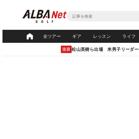
全ツアー
ギア
レッスン
ライフ
松山英樹ら出場 米男子リーダー
注目