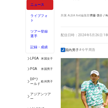
ニュース
ライブフォ
所属
ALBA Net編集部
齊藤 啓介
/
K
ト
ツアー登録
配信日時：
2024年5月26日 1
選手
記録・成績
#
今平周吾
国内男子
LPGA
米国女子
PGA
米国男子
DPワ
欧州男子
ールド
アジアンツア
ー