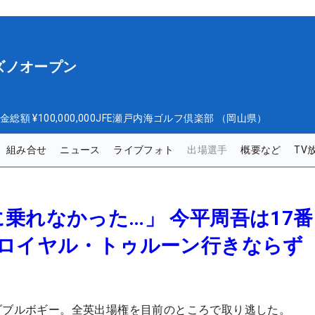
ズノオープン
金総額
¥100,000,000
JFE瀬戸内海ゴルフ倶楽部 （岡山県）
組み合せ
ニュース
ライブフォト
出場選手
概要など
TV
乗れなかった…」 今平周吾は17
のロイヤル・トゥルーン行きなら
ダブルボギー。全英出場権を目前のところで取り逃した。