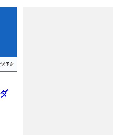
放送予定
番ダ
ず