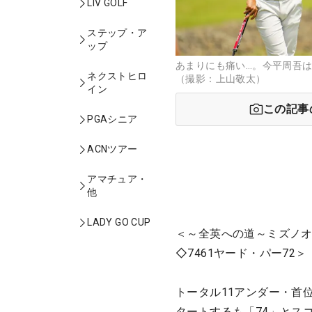
LIV GOLF
ステップ・ア
ップ
あまりにも痛い…。今平周吾
ネクストヒロ
（撮影：上山敬太）
イン
この記事
PGAシニア
ACNツアー
アマチュア・
他
LADY GO CUP
＜～全英への道～ミズノオ
◇7461ヤード・パー72＞
トータル11アンダー・首
タートするも「74」とス