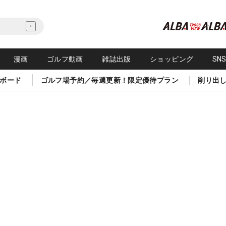
漫画
ゴルフ動画
雑誌出版
ショッピング
SN
ボード
ゴルフ場予約／毎週更新！限定優待プラン
削り出