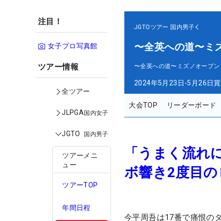
注目！
JGTOツアー
国内男子
〜全英への道〜ミ
女子プロ写真館
ツアー情報
〜全英への道〜ミズノオープン
2024年5月23日-5月26日
賞
全ツアー
大会TOP
リーダーボード
JLPGA
国内女子
JGTO
国内男子
「うまく流れに
ツアーメニ
ュー
ボ響き2度目
ツアーTOP
年間日程
今平周吾は17番で痛恨の