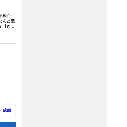
木下稜介
なんと型
？【きょ
・成績