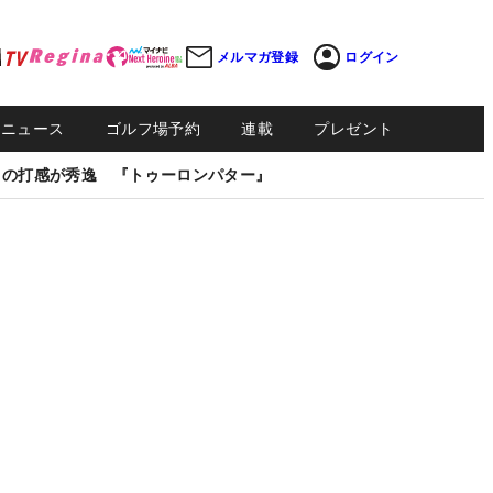
メルマガ登録
ログイン
Sニュース
ゴルフ場予約
連載
プレゼント
しの打感が秀逸 『トゥーロンパター』