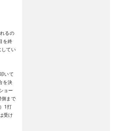
されるの
目を終
にしてい
叩いて
合を決
ショー
対側まで
）1打
は受け