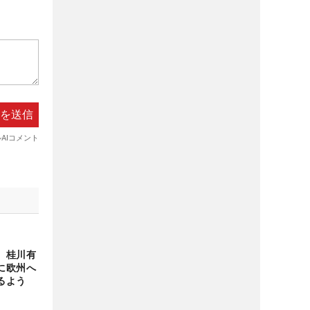
 桂川有
に欧州へ
るよう