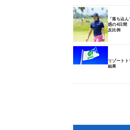
「落ち込ん
惑の4日間
反比例
リゾートト
結果