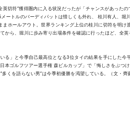
”全英切符”獲得圏内に入る状況だったが「チャンスがあったの
5メートルのバーディパットは惜しくも外れ、 桂川有人、堀
ままホールアウト。世界ランキング上位の桂川に切符を明け
ってから、堀川に歩み寄り出場条件を確認に行ったほど、全英
いる」と今季自己最高位となる3位タイの結果を手にした今平
W日本ゴルフツアー選手権 森ビルカップ」で「悔しさをぶつ
”多くを語らない男”は今季初優勝を渇望している。（文・齊