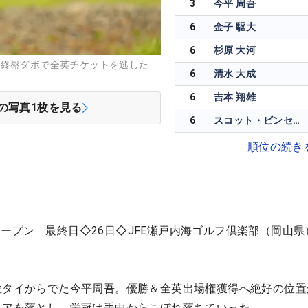
3
今平 周吾
6
金子 駆大
6
杉原 大河
は終盤ダボで全英チケットを逃した
6
清水 大成
6
吉本 翔雄
の写真
1
枚を見る
6
スコット・ビンセント
順位の続き
ープン 最終日◇26日◇JFE瀬戸内海ゴルフ倶楽部（岡山県
位タイからでた今平周吾。優勝＆全英出場権獲得へ絶好の位置
コアを落とし、栄冠は手中からこぼれ落ちていった。