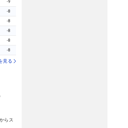
-9
-8
-8
-8
-8
-8
を見る
）
からス