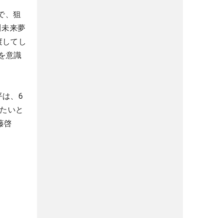
で、狙
川未来夢
渡してし
を意識
は、6
けたいと
藤啓