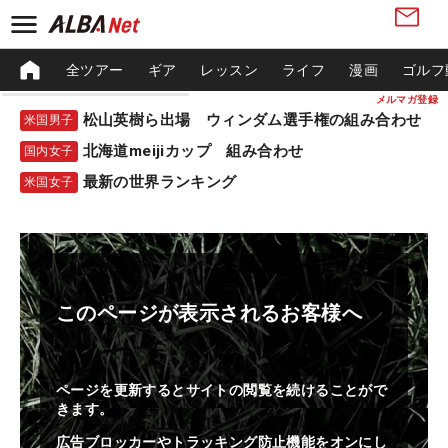
全ツアー
ギア
レッスン
ライフ
漫画
ゴルフ
メルマガ登録
松山英樹ら出場 ウィンダム選手権の組み合わせ
米国男子
北海道meijiカップ 組み合わせ
国内女子
最新の世界ランキング
米国女子
このページが表示されるお客様へ
ページを更新するとサイトの閲覧を続けることがで
きます。
広告ブロッカーやトラッキング防止機能をオンにし