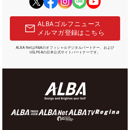
ALBAゴルフニュース
メルマガ登録はこちら
ALBA NetはR&Aのオフィシャルデジタルパートナー、および
USLPGAの日本公式サイトパートナーです。