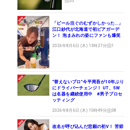
33
「ビール注ぐのむずかしかった…」
江口紗代が北海道で初ビアガーデ
ン！ 泡まみれの姿にファンも爆笑
2026年8月6日 (木) 13時27分
1
“替えないプロ”今平周吾が10年ぶり
にドライバーチェンジ！ UT、5W
は名器を継続使用中 #男子プロセ
ッティング
2026年8月6日 (木) 15時49分
38
改名が呼び込んだ悲願の初V！ 苦節