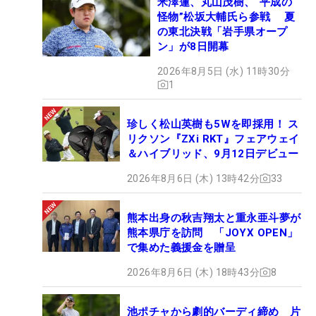
米澤蓮、丸山茂樹、“平成の
怪物”松坂大輔氏ら参戦 夏
の東北決戦「岩手県オープ
ン」が8日開幕
2026年8月5日 (水) 11時30分
1
珍しく松山英樹も5Wを即採用！ ス
リクソン『ZXi RKT』フェアウェイ
＆ハイブリッド、9月12日デビュー
2026年8月6日 (木) 13時42分
33
熊本出身の秋吉翔太と重永亜斗夢が
熊本県庁を訪問 「JOYX OPEN」
で集めた義援金を贈呈
2026年8月6日 (木) 18時43分
8
池ポチャから劇的バーディ締め 片