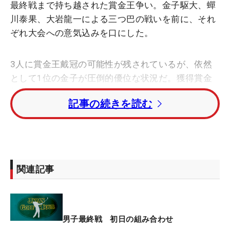
最終戦まで持ち越された賞金王争い。金子駆大、蟬
川泰果、大岩龍一による三つ巴の戦いを前に、それ
ぞれ大会への意気込みを口にした。
3人に賞金王戴冠の可能性が残されているが、依然
として1位の金子が圧倒的優位な状況だ。獲得賞金
額は1億1613万1916円。3位の蟬川は8403万4786
記事の続きを読む
円、4位の大岩は8316万4544円と、3000万円以上
の差がある（※ランキング2位の生源寺龍憲は米ツア
ー予選会参戦のため出場せず）。
今大会の優勝賞金は4000万円、2位は1500万円。蟬
関連記事
川と大岩の賞金王戴冠は“優勝”が絶対条件となる。
仮にふたりが優勝した場合でも、金子が以下の条件
に該当すると金子の戴冠が決まる。
男子最終戦 初日の組み合わせ