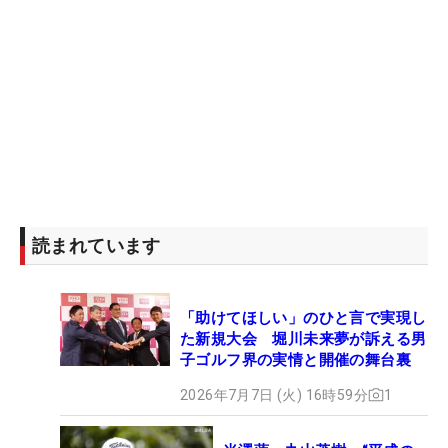
に、最終戦で賞金王を争う位置につけている現状
は、シーズン序盤には想像もしていなかったもの
だ。
コーチの谷将貴氏からは『いつかチャンスが来るか
ら、その時のために準備をしておきなさい』と助言
を受けていたという。その言葉を半信半疑に聞いて
いたが、気づけばその“チャンスの時”が目前にあ
る。優勝というミッションは決して容易ではないが
読まれています
「頑張りたい」と、可能性がある限りもちろん勝利
を狙っていく。三者三様の思いを胸に、賞金王争い
「助けてほしい」のひと言で実現し
はついに決着の時を迎える。（文・齊藤啓介）
た新規大会 堀川未来夢が訴える男
子ゴルフ界の実情と開催の舞台裏
2026年7月7日 (火) 16時59分
1