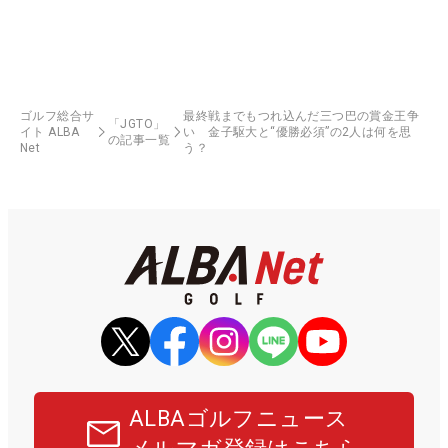
ゴルフ総合サ
最終戦までもつれ込んだ三つ巴の賞金王争
「JGTO」
イト ALBA
い 金子駆大と“優勝必須”の2人は何を思
の記事一覧
Net
う？
ALBAゴルフニュース