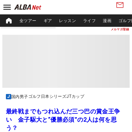
全ツアー
ギア
レッスン
ライフ
漫画
ゴルフ
メルマガ登録
ゴルフ日本シリーズJTカップ
国内男子
最終戦までもつれ込んだ三つ巴の賞金王争
い 金子駆大と“優勝必須”の2人は何を思
う？