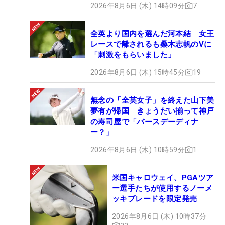
2026年8月6日 (木) 14時09分
7
全英より国内を選んだ河本結 女王
レースで離されるも桑木志帆のVに
「刺激をもらいました」
2026年8月6日 (木) 15時45分
19
無念の「全英女子」を終えた山下美
夢有が帰国 きょうだい揃って神戸
の寿司屋で「バースデーディナ
ー？」
2026年8月6日 (木) 10時59分
1
米国キャロウェイ、PGAツア
ー選手たちが使用するノーメ
ッキブレードを限定発売
2026年8月6日 (木) 10時37分