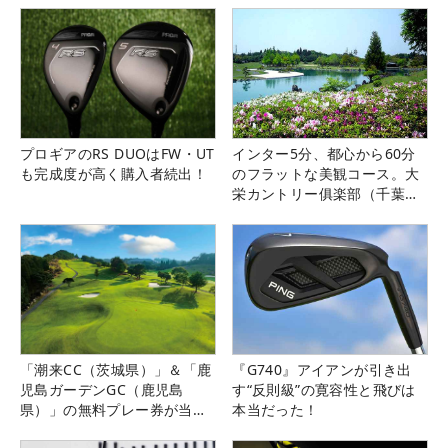
プロギアのRS DUOはFW・UT
インター5分、都心から60分
も完成度が高く購入者続出！
のフラットな美観コース。大
栄カントリー俱楽部（千葉
県）
「潮来CC（茨城県）」＆「鹿
『G740』アイアンが引き出
児島ガーデンGC（鹿児島
す“反則級”の寛容性と飛びは
県）」の無料プレー券が当た
本当だった！
る！！