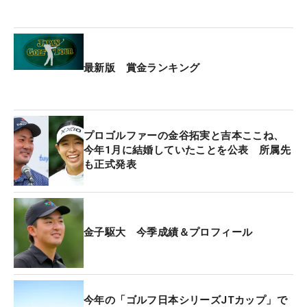
・5人までの2位タイ、2人までの3位タイ（蟬川or大
岩優勝の場合）
・7人までの2位タイ、3人までの3位タイ（大岩優勝
の場合）
最新版 賞金ランキング
こうした状況から見ても、賞金王争いは金子が圧倒
的に優勢だ。そんな中、三者はどのような心境で大
会を迎えるのか。
プロゴルファーの金谷拓実と吉本ここね、
今年1月に結婚していたことを公表 所属先
も正式発表
金子は「賞金王になりたい。自分がいい成績を出し
て、自分で決められればと思います」と語る。蟬
川、大岩との争いについては「2人とも僕より飛ぶ
のでうらやましいです」と笑顔も見せ、重圧の中で
金子駆大 今季成績＆プロフィール
も自然体だ。
蟬川は「本当にいい状態で試合を迎えられている」
と表情は明るい。賞金王争いをする3人の中で唯
今年の「ゴルフ日本シリーズJTカップ」で