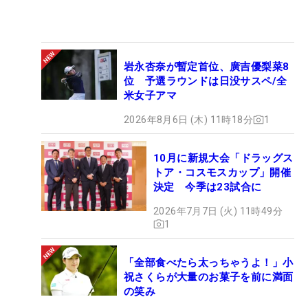
岩永杏奈が暫定首位、廣吉優梨菜8
位 予選ラウンドは日没サスペ/全
米女子アマ
2026年8月6日 (木) 11時18分
1
10月に新規大会「ドラッグス
トア・コスモスカップ」開催
決定 今季は23試合に
2026年7月7日 (火) 11時49分
1
「全部食べたら太っちゃうよ！」小
祝さくらが大量のお菓子を前に満面
の笑み