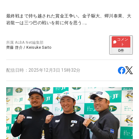
最終戦まで持ち越された賞金王争い。金子駆大、蟬川泰果、大
岩龍一は三つ巴の戦いを前に何を思う…。
コメン
所属
ALBA Net編集部
ト
齊藤 啓介
/
Keisuke Saito
0
件
配信日時：
2025年12月3日 15時32分