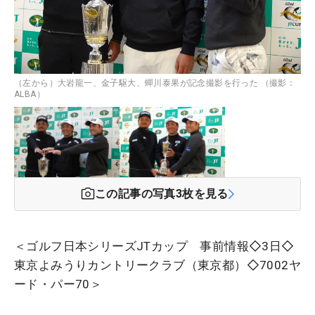
（左から）大岩龍一、金子駆大、蟬川泰果が記念撮影を行った （撮影：
ALBA）
この記事の写真
3
枚を見る
＜ゴルフ日本シリーズJTカップ 事前情報◇3日◇
東京よみうりカントリークラブ（東京都）◇7002ヤ
ード・パー70＞