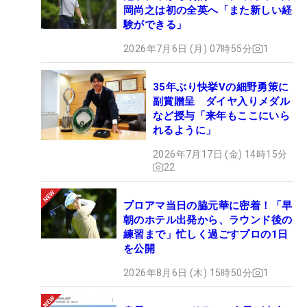
岡尚之は初の全英へ「また新しい経
験ができる」
2026年7月6日 (月) 07時55分
1
35年ぶり快挙Vの細野勇策に
副賞贈呈 ダイヤ入りメダル
など授与「来年もここにいら
れるように」
2026年7月17日 (金) 14時15分
22
プロアマ当日の脇元華に密着！「早
朝のホテル出発から、ラウンド後の
練習まで」忙しく過ごすプロの1日
を公開
2026年8月6日 (木) 15時50分
1