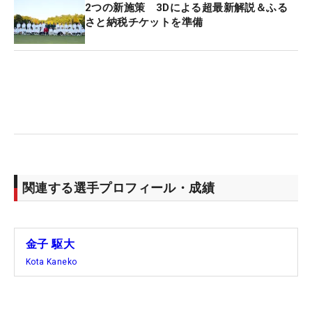
一、今大会の優勝経験があるものの、「金子選手は
2つの新施策 3Dによる超最新解説＆ふる
さと納税チケットを準備
すごく流れが来ている。先週優勝した大岩選手も、
あれだけの伸ばし合いのセッティングで競り勝った
のは気持ちが強い証拠。それに負けないようにしっ
かり準備をしたい」と、最終戦に集中している。今
季初優勝を挙げた2人に比べ、通算5勝と“勝ち方”も
知る立場の蟬川がどのようなプレーを見せるかも注
目だ。
そして先週の初優勝で一気に賞金王争いへ食い込ん
関連する選手プロフィール・成績
だ大岩は、優勝必須という状況にどこか達観した様
子だ。「勝ちたいと思って勝てるなら、もうとっく
に勝っています（笑）」。リラックスして最終戦に
金子 駆大
挑む。
Kota Kaneko
今季は背中や膝の怪我で苦しい時間も長かった。
「最後まで来れたことに驚きもある」と語るよう