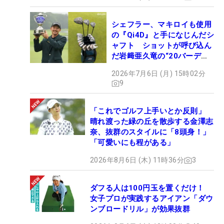
シェフラー、マキロイも使用
の『Qi4D』と手になじんだシ
ャフト ショットが呼び込ん
だ岩﨑亜久竜の“20バーデ
ィ”【勝者のギア】
2026年7月6日 (月) 15時02分
9
「これでゴルフ上手いとか反則」
晴れ渡った緑の丘を散歩する金澤志
奈、抜群のスタイルに「8頭身！」
「可愛いにも程がある」
2026年8月6日 (木) 11時36分
3
ダフる人は100円玉を置くだけ！
女子プロが実践するアイアン「ダウ
ンブロードリル」が効果抜群