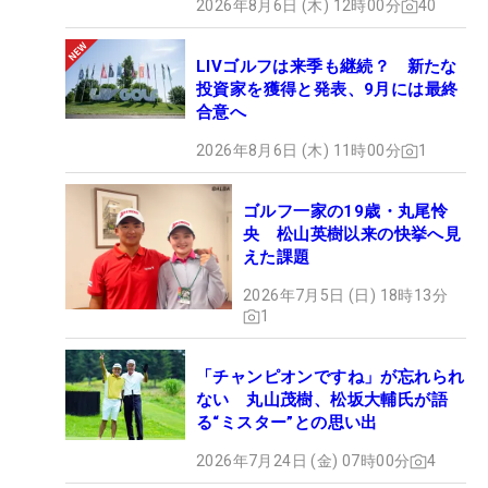
2026年8月6日 (木) 12時00分
40
LIVゴルフは来季も継続？ 新たな
投資家を獲得と発表、9月には最終
合意へ
2026年8月6日 (木) 11時00分
1
ゴルフ一家の19歳・丸尾怜
央 松山英樹以来の快挙へ見
えた課題
2026年7月5日 (日) 18時13分
1
「チャンピオンですね」が忘れられ
ない 丸山茂樹、松坂大輔氏が語
る“ミスター”との思い出
2026年7月24日 (金) 07時00分
4