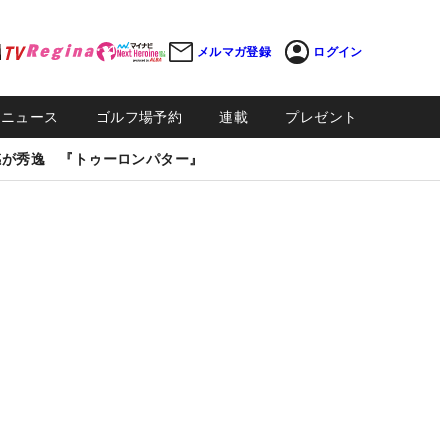
メルマガ登録
ログイン
Sニュース
ゴルフ場予約
連載
プレゼント
感が秀逸 『トゥーロンパター』