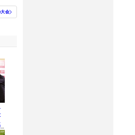
の大会
ひ
大
え
情