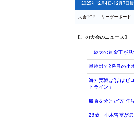
2025年12月4日-12月7日
賞
大会TOP
リーダーボード
【この大会のニュース】
「駆大の賞金王が見
最終戦で2勝目の小
海外実戦は“ほぼゼ
トライン」
勝負を分けた“左打
28歳・小木曽喬が最