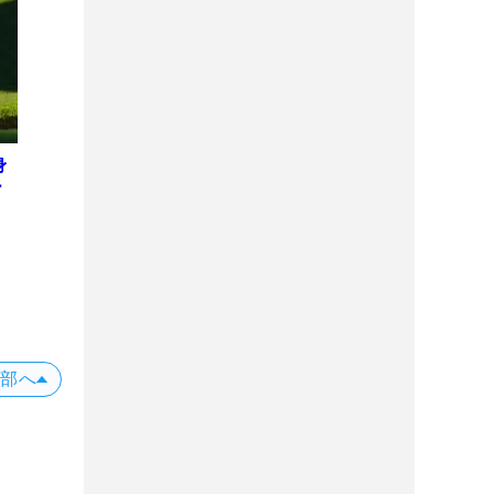
身
ー
上部へ