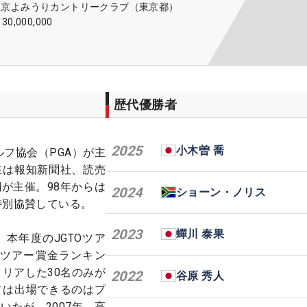
東京よみうりカントリークラブ（東京都）
130,000,000
歴代優勝者
2025
小木曽 喬
ルフ協会（PGA）が主
在は報知新聞社、読売
が主催。98年からは
2024
ショーン・ノリス
特別協賛している。
2023
蟬川 泰果
本年度のJGTOツア
Oツアー賞金ランキン
クリアした30名のみが
2022
谷原 秀人
ては出場できるのはプ
いたが、2007年、高