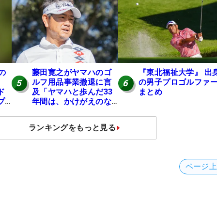
の
の
藤田寛之がヤマハのゴ
『東北福祉大学』 出
ルフ用品事業撤退に言
の男子プロゴルファ
5
6
ド
及「ヤマハと歩んだ33
まとめ
プ
年間は、かけがえのな
い時間」
ランキングをもっと見る
ページ