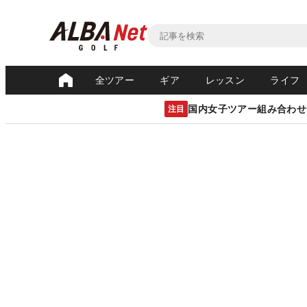
全ツアー
ギア
レッスン
ライフ
国内女子ツアー組み合わせ
注目