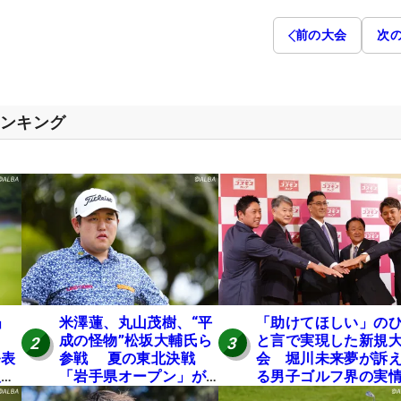
前の大会
次
ランキング
」
米澤蓮、丸山茂樹、“平
「助けてほしい」の
成の怪物”松坂大輔氏ら
と言で実現した新規
2
3
発表
参戦 夏の東北決戦
会 堀川未来夢が訴
入し
「岩手県オープン」が8
る男子ゴルフ界の実
い
日開幕
と開催の舞台裏