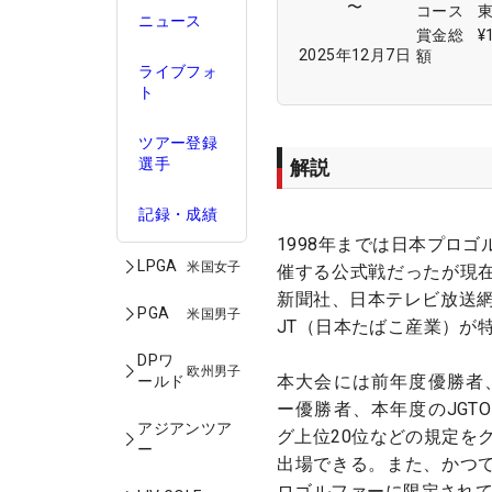
〜
コース
ニュース
賞金総
¥
2025年12月7日
額
ライブフォ
ト
ツアー登録
選手
解説
記録・成績
1998年までは日本プロゴ
LPGA
米国女子
催する公式戦だったが現
新聞社、日本テレビ放送網
PGA
米国男子
JT（日本たばこ産業）が
DPワ
欧州男子
本大会には前年度優勝者、
ールド
ー優勝者、本年度のJGT
アジアンツア
グ上位20位などの規定を
ー
出場できる。また、かつ
ロゴルファーに限定されて