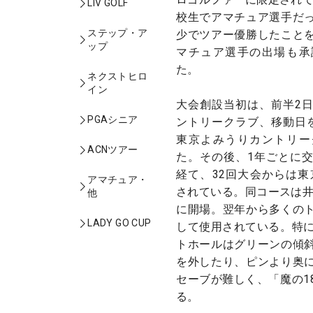
LIV GOLF
校生でアマチュア選手だ
ステップ・ア
少でツアー優勝したこと
ップ
マチュア選手の出場も承
た。
ネクストヒロ
イン
大会創設当初は、前半2
PGAシニア
ントリークラブ、移動日
東京よみうりカントリー
ACNツアー
た。その後、1年ごとに
経て、32回大会からは東
アマチュア・
されている。同コースは井
他
に開場。翌年から多くの
LADY GO CUP
して使用されている。特に
トホールはグリーンの傾
を外したり、ピンより奥
セーブが難しく、「魔の1
る。