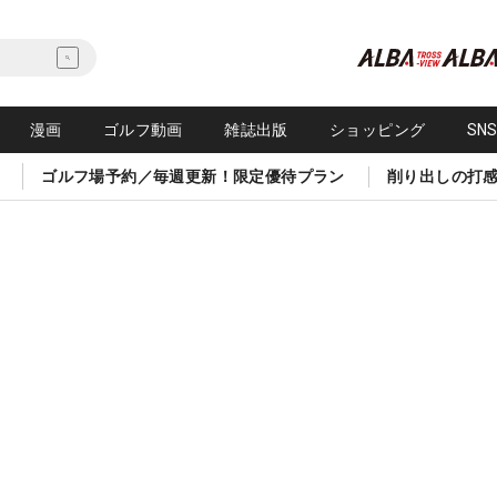
漫画
ゴルフ動画
雑誌出版
ショッピング
SN
ゴルフ場予約／毎週更新！限定優待プラン
削り出しの打