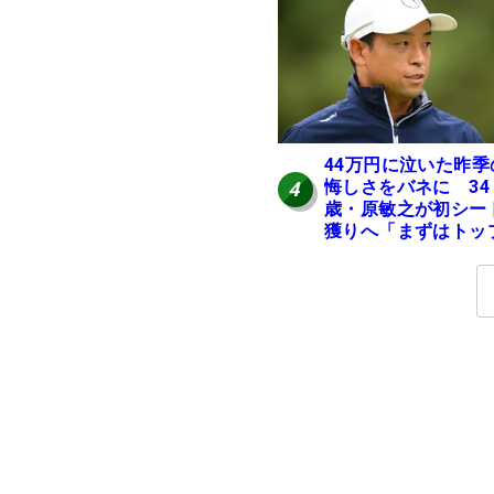
ける」【男子ツアー
ヒトネタ！】
44万円に泣いた昨季
悔しさをバネに 34
4
歳・原敏之が初シー
獲りへ「まずはトッ
10」