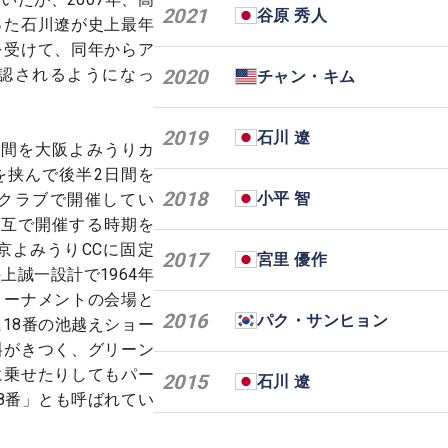
2021
谷原 秀人
った石川遼が史上最年
を受けて、同年からア
認されるようになっ
2020
チャン・キム
2019
石川 遼
日間を大阪よみうりカ
を挟んで後半2日間を
2018
小平 智
クラブで開催してい
交互で開催する時期を
京よみうりCCに固定
2017
宮里 優作
上誠一設計で1964年
トーナメントの会場と
2016
パク・サンヒョン
18番の池越えショー
斜がきつく、グリーン
に乗せたりしてもパー
2015
石川 遼
8番」とも呼ばれてい