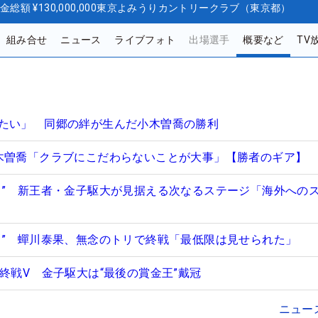
金総額
¥130,000,000
東京よみうりカントリークラブ（東京都）
組み合せ
ニュース
ライブフォト
出場選手
概要など
TV
たい」 同郷の絆が生んだ小木曽喬の勝利
木曽喬「クラブにこだわらないことが大事」【勝者のギア】
ロ” 新王者・金子駆大が見据える次なるステージ「海外への
ち” 蟬川泰果、無念のトリで終戦「最低限は見せられた」
終戦V 金子駆大は“最後の賞金王”戴冠
ニュー