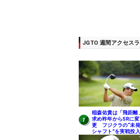
JGTO 週間アクセス
稲森佑貴は「飛距離
求め昨年からSRに変
1
更 フジクラの“未
シャフト”を実戦投
好感触「つかまえに