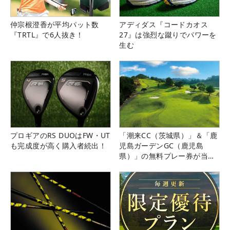
仲宗根澄香が平均パット数
アディダス『コードカオス
『TRTL』で6人抜き！
27』は強烈な蹴りでパワーを
生む
プロギアのRS DUOはFW・UT
「潮来CC（茨城県）」＆「鹿
も完成度が高く購入者続出！
児島ガーデンGC（鹿児島
県）」の無料プレー券が当た
る！！