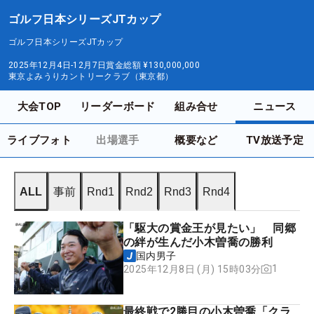
ゴルフ日本シリーズJTカップ
ゴルフ日本シリーズJTカップ
2025年12月4日-12月7日
賞金総額
¥130,000,000
東京よみうりカントリークラブ（東京都）
大会TOP
リーダーボード
組み合せ
ニュース
ライブフォト
出場選手
概要など
TV放送予定
ALL
事前
Rnd1
Rnd2
Rnd3
Rnd4
「駆大の賞金王が見たい」 同郷
の絆が生んだ小木曽喬の勝利
国内男子
1
2025年12月8日 (月) 15時03分
最終戦で2勝目の小木曽喬「クラ