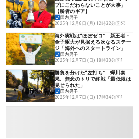
ブにこだわらないことが大事」
【勝者のギア】
国内男子
53
2025年12月8日 (月) 12時32分
海外実戦は“ほぼゼロ” 新王者・
金子駆大が見据える次なるステー
ジ「海外へのスタートライン」
国内男子
1
2025年12月7日 (日) 18時30分
勝負を分けた“左打ち” 蟬川泰
果、無念のトリで終戦「最低限は
見せられた」
国内男子
1
2025年12月7日 (日) 17時34分