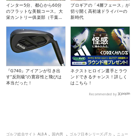
インター5分、都心から60分
プロギアの「4層フェース」が
のフラットな美観コース。大
切り開く高初速ドライバーの
栄カントリー俱楽部（千葉
新時代
県）
『G740』アイアンが引き出
ネクストヒロイン選手とラウ
す“反則級”の寛容性と飛びは
ンドできるチャンス！詳しく
本当だった！
はこちら！
Recommended by
ゴルフ総合サイト ALBA
国内男
ゴルフ日本シリーズJTカ
ニュー