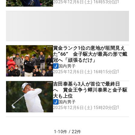
1
2025年12月6日 (土) 16時53分
賞金ランク1位の意地が垣間見え
た“66” 金子駆大が最高の形で戴
冠へ「頑張るだけ」
国内男子
1
2025年12月6日 (土) 16時15分
吉田泰基ら3人が首位で最終日
へ 賞金王争う蟬川泰果と金子駆
大も上位
国内男子
1
2025年12月6日 (土) 15時20分
1
-
10
件
/
22
件