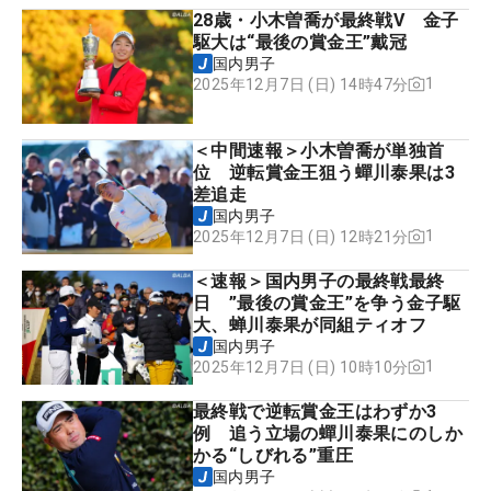
28歳・小木曽喬が最終戦V 金子
駆大は“最後の賞金王”戴冠
国内男子
1
2025年12月7日 (日) 14時47分
＜中間速報＞小木曽喬が単独首
位 逆転賞金王狙う蟬川泰果は3
差追走
国内男子
1
2025年12月7日 (日) 12時21分
＜速報＞国内男子の最終戦最終
日 ”最後の賞金王”を争う金子駆
大、蝉川泰果が同組ティオフ
国内男子
1
2025年12月7日 (日) 10時10分
最終戦で逆転賞金王はわずか3
例 追う立場の蟬川泰果にのしか
かる“しびれる”重圧
国内男子