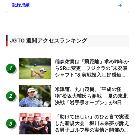
→
記録成績
JGTO 週間アクセスランキング
稲森佑貴は「飛距離」求め昨年か
1
らSRに変更 フジクラの“未発表
シャフト”を実戦投入し好感触
「つかまえにいける」【男子ツア
ーのヒトネタ！】
米澤蓮、丸山茂樹、“平成の怪
2
物”松坂大輔氏ら参戦 夏の東北
決戦「岩手県オープン」が8日開
幕
「助けてほしい」のひと言で実現
3
した新規大会 堀川未来夢が訴え
る男子ゴルフ界の実情と開催の舞