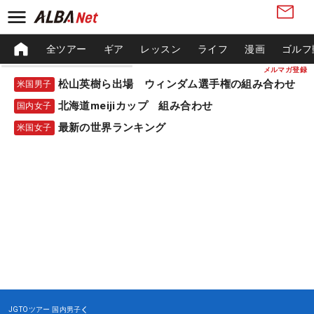
全ツアー
ギア
レッスン
ライフ
漫画
ゴルフ
メルマガ登録
松山英樹ら出場 ウィンダム選手権の組み合わせ
米国男子
北海道meijiカップ 組み合わせ
国内女子
最新の世界ランキング
米国女子
JGTOツアー
国内男子