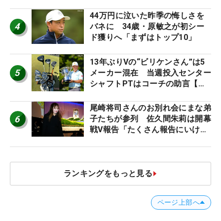
台裏
44万円に泣いた昨季の悔しさを
4
バネに 34歳・原敏之が初シー
ド獲りへ「まずはトップ10」
13年ぶりVの“ビリケンさん”は5
5
メーカー混在 当週投入センター
シャフトPTはコーチの助言【勝
者のギア】
尾崎将司さんのお別れ会にまな弟
6
子たちが参列 佐久間朱莉は開幕
戦V報告「たくさん報告にいける
ように」
ランキングをもっと見る
ページ上部へ